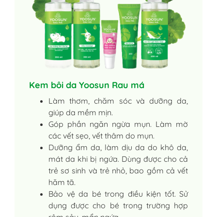
Kem bôi da Yoosun Rau má
Làm thơm, chăm sóc và dưỡng da,
giúp da mềm mịn.
Góp phần ngăn ngừa mụn. Làm mờ
các vết sẹo, vết thâm do mụn.
Dưỡng ẩm da, làm dịu da do khô da,
mát da khi bị ngứa. Dùng được cho cả
trẻ sơ sinh và trẻ nhỏ, bao gồm cả vết
hăm tã.
Bảo vệ da bé trong điều kiện tốt. Sử
dụng được cho bé trong trường hợp
rôm sảy, mẩn ngứa.