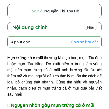
Tác giả:
Nguyễn Thị Thu Hà
Nội dung chính
[Hiện]
I. Nguyên nhân gây mụn trứng cá ở
4 phút đọc
Chia sẻ bài viết
mũi
II. Biểu hiện của các nốt mụn trứng
Mụn trứng cá ở mũi
thường là mụn bọc, mụn đầu đen
cá vùng mũi
hoặc mụn đầu trắng. Do xuất hiện ở trung tâm vùng
III. Các phương pháp trị mụn trứng
mặt nên mụn trứng cá ở mũi ảnh hưởng rất lớn tới
cá ở mũi đơn giản
thẩm mỹ và mọi người đều có tâm lý muốn tìm cách để
1. Sử dụng đá chườm lên mũi
loại bỏ chúng thật nhanh. Cùng tìm hiểu về nguyên
2. Loại bỏ mụn mũi bằng giấm táo
nhân, cách điều trị mụn trứng cá ở mũi qua bài viết
3. Cách chữa mụn ở mũi bằng kem
sau nhé!
đánh răng
I. Nguyên nhân gây mụn trứng cá ở mũi
4. Sử dụng kem trị mụn trứng cá ở mũi