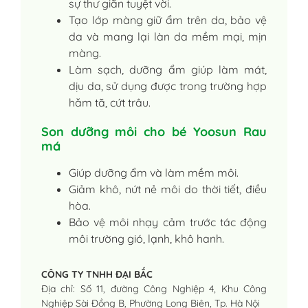
sự thư giãn tuyệt vời.
Tạo lớp màng giữ ẩm trên da, bảo vệ
da và mang lại làn da mềm mại, mịn
màng.
Làm sạch, dưỡng ẩm giúp làm mát,
dịu da, sử dụng được trong trường hợp
hăm tã, cứt trâu.
Son dưỡng môi cho bé Yoosun Rau
má
Giúp dưỡng ẩm và làm mềm môi.
Giảm khô, nứt nẻ môi do thời tiết, điều
hòa.
Bảo vệ môi nhạy cảm trước tác động
môi trường gió, lạnh, khô hanh.
CÔNG TY TNHH ĐẠI BẮC
Địa chỉ: Số 11, đường Công Nghiệp 4, Khu Công
Nghiệp Sài Đồng B, Phường Long Biên, Tp. Hà Nội