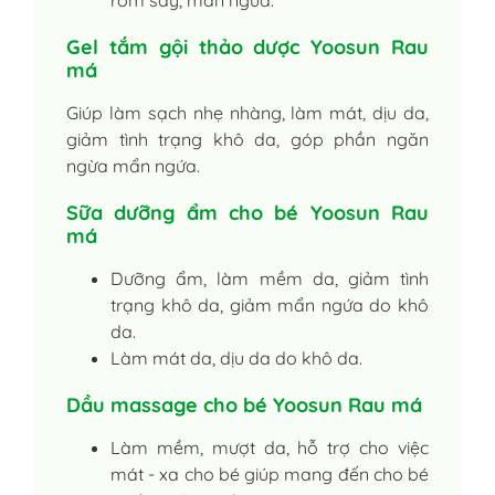
Gel tắm gội thảo dược Yoosun Rau
má
Giúp làm sạch nhẹ nhàng, làm mát, dịu da,
giảm tình trạng khô da, góp phần ngăn
ngừa mẩn ngứa.
Sữa dưỡng ẩm cho bé Yoosun Rau
má
Dưỡng ẩm, làm mềm da, giảm tình
trạng khô da, giảm mẩn ngứa do khô
da.
Làm mát da, dịu da do khô da.
Dầu massage cho bé Yoosun Rau má
Làm mềm, mượt da, hỗ trợ cho việc
mát - xa cho bé giúp mang đến cho bé