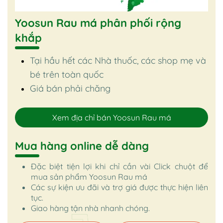
Yoosun Rau má phân phối rộng
khắp
Tại hầu hết các Nhà thuốc, các shop mẹ và
bé trên toàn quốc
Giá bán phải chăng
Xem địa chỉ bán Yoosun Rau má
Mua hàng online dễ dàng
Đặc biệt tiện lợi khi chỉ cần vài Click chuột để
mua sản phẩm Yoosun Rau má
Các sự kiện ưu đãi và trợ giá được thực hiện liên
tục.
Giao hàng tận nhà nhanh chóng.