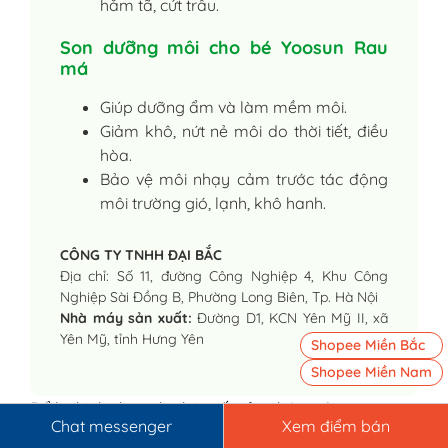
hăm tã, cứt trâu.
Son dưỡng môi cho bé Yoosun Rau
má
Giúp dưỡng ẩm và làm mềm môi.
Giảm khô, nứt nẻ môi do thời tiết, điều
hòa.
Bảo vệ môi nhạy cảm trước tác động
môi trường gió, lạnh, khô hanh.
CÔNG TY TNHH ĐẠI BẮC
Địa chỉ: Số 11, đường Công Nghiệp 4, Khu Công
Nghiệp Sài Đồng B, Phường Long Biên, Tp. Hà Nội
Nhà máy sản xuất:
Đường D1, KCN Yên Mỹ II, xã
Yên Mỹ, tỉnh Hưng Yên
Shopee Miền Bắc
Shopee Miền Nam
Để lại bình chọn cho bài viết của chúng tôi:
Chat messenger
Xem điểm bán