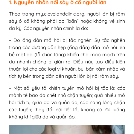
1. Nguyên nhân nổi sảy ở cổ người lớn
Theo trang my.clevelandclinic.org, người lớn bị rôm
sảy ở cổ không phải do “bẩn” hoặc không vệ sinh
da kỹ. Các nguyên nhân chính là do:
– Do ống dẫn mồ hôi bị tắc nghẽn: Sự tắc nghẽn
trong các đường dẫn hẹp (ống dẫn) dẫn mồ hôi lên
bề mặt da (lỗ chân lông) khiến cho mao mạch trên
da nhanh chóng bị giãn ra. Điều này tạo điều kiện
thuận lợi cho các loại vi khuẩn, bụi bẩn xâm nhập và
tích tụ bên trong dẫn đến người lớn bị nổi rôm sảy.
– Một số yếu tố khiến tuyến mồ hôi bị tắc là: các
mảnh tế bào da chết nhỏ chặn tuyến; quá nhiều mồ
hôi tích tụ giữa da và quần áo; các nang lông chặn
các tuyến; thay đổi nội tiết tố; không có đủ luồng
không khí giữa da và quần áo…