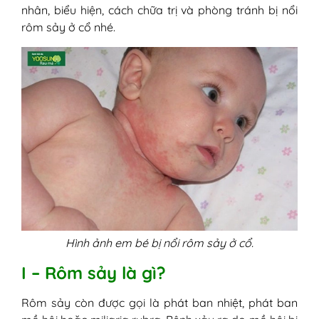
IV - Cách điều trị rôm sảy ở cổ
nhân, biểu hiện, cách chữa trị và phòng tránh bị nổi
1. Điều trị tại nhà
rôm sảy ở cổ nhé.
2. Điều trị bằng thuốc
V - Biện pháp phòng tránh nổi sảy trên cổ
1. Giữ da cổ luôn thoáng sạch
2. Ngăn ngừa kích ứng da
3. Sử dụng điều hòa, tránh tập thể
dục khi thời tiết nóng ẩm
4. Ăn uống đủ chất, uống đủ nước
5. Không dùng sữa tắm, xà phòng có
tính sát khuẩn cao
6. Lưu ý dành riêng cho trẻ sơ sinh và
trẻ nhỏ
Hình ảnh em bé bị nổi rôm sảy ở cổ.
I – Rôm sảy là gì?
Rôm sảy còn được gọi là phát ban nhiệt, phát ban