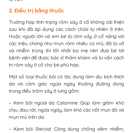
2. Điều trị bằng thuốc
Trường hợp tình trạng rôm sảy ở cổ không cải thiện
sau khi đã áp dụng các cách chữa tự nhiên ở trên.
Hoặc
người lớn và em bé bị rôm sảy ở cổ nặng
với
các triệu chứng như mụn rôm nhiều có mủ, đã bị vỡ
và nhiễm trùng thì tốt nhất ba mẹ nên đưa bé tới
bệnh viện để được bác sĩ thăm khám và tư vấn cách
trị rôm sảy ở cổ cho bé phù hợp.
Một số loại thuốc bôi có tác dụng làm dịu kích thích
da và cảm giác ngứa ngáy thường đường dùng
trong điều trôm sảy ở lưng gồm:
– Kem bôi ngoài da Calamine: Giúp làm giảm khó
chịu, đau rát, ngứa ngáy, làm khô các nốt mụn đỏ và
mụn mủ trên da.
– Kem bôi Steroid: Công dụng chống viêm nhiễm,