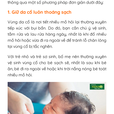
thông qua một số phương pháp đơn giản dưới đây:
1. Giữ da cổ luôn thoáng sạch
Vùng da cổ là nơi tiết nhiều mồ hôi lại thường xuyên
tiếp xúc với bụi bẩn. Do đó, bạn cần chú ý vệ sinh,
tắm rửa và lau rửa hàng ngày, nhất là khi đổ nhiều
mồ hôi hoặc vừa đi ra ngoài về để tránh lỗ chân lông
tại vùng cổ bị tắc nghẽn.
Với trẻ nhỏ và trẻ sơ sinh, bố mẹ nên thường xuyên
vệ sinh vùng cổ cho bé sạch sẽ, nhất là sau khi bé
ăn, bé đi ra ngoài về hoặc khi trời nắng nóng bé toát
nhiều mồ hôi.