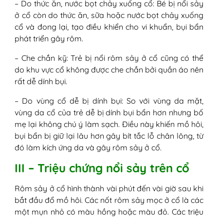
– Do thức ăn, nước bọt chảy xuống cổ: Bé bị nổi sảy
ở cổ còn do thức ăn, sữa hoặc nước bọt chảy xuống
cổ và đong lại, tạo điều khiển cho vi khuẩn, bụi bẩn
phát triển gây rôm.
– Che chắn kỹ: Trẻ bị nổi rôm sảy ở cổ cũng có thể
do khu vực cổ không được che chắn bởi quần áo nên
rất dễ dính bụi.
– Do vùng cổ dễ bị dính bụi: So với vùng da mặt,
vùng da cổ của trẻ dễ bị dính bụi bẩn hơn nhưng bố
mẹ lại không chú ý làm sạch. Điều này khiến mồ hôi,
bụi bẩn bị giữ lại lâu hơn gây bít tắc lỗ chân lông, từ
đó làm kích ứng da và gây rôm sảy ở cổ.
III – Triệu chứng nổi sảy trên cổ
Rôm sảy ở cổ hình thành vài phút đến vài giờ sau khi
bắt đầu đổ mồ hôi. Các nốt rôm sảy mọc ở cổ là các
một mụn nhỏ có màu hồng hoặc màu đỏ. Các triệu