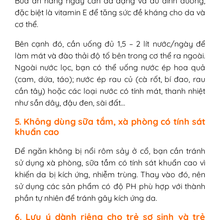
Bữa ăn hàng ngày cần đa dạng và đủ dinh dưỡng,
đặc biệt là vitamin E để tăng sức đề kháng cho da và
cơ thể.
Bên cạnh đó, cần uống đủ 1,5 – 2 lít nước/ngày để
làm mát và đào thải độ tố bên trong cơ thể ra ngoài.
Ngoài nước lọc, bạn có thể uống nước ép hoa quả
(cam, dứa, táo); nước ép rau củ (cà rốt, bí đao, rau
cần tây) hoặc các loại nước có tính mát, thanh nhiệt
như sắn dây, đậu đen, sài đất…
5. Không dùng sữa tắm, xà phòng có tính sát
khuẩn cao
Để ngăn không bị nổi rôm sảy ở cổ, bạn cần tránh
sử dụng xà phòng, sữa tắm có tính sát khuẩn cao vì
khiến da bị kích ứng, nhiễm trùng. Thay vào đó, nên
sử dụng các sản phẩm có độ PH phù hợp với thành
phần tự nhiên để tránh gây kích ứng da.
6. Lưu ý dành riêng cho trẻ sơ sinh và trẻ