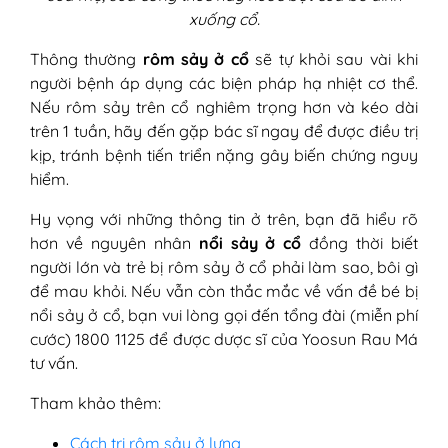
xuống cổ.
Thông thường
rôm sảy ở cổ
sẽ tự khỏi sau vài khi
người bệnh áp dụng các biện pháp hạ nhiệt cơ thể.
Nếu rôm sảy trên cổ nghiêm trọng hơn và kéo dài
trên 1 tuần, hãy đến gặp bác sĩ ngay để được điều trị
kịp, tránh bệnh tiến triển nặng gây biến chứng nguy
hiểm.
Hy vọng với những thông tin ở trên, bạn đã hiểu rõ
hơn về nguyên nhân
nổi sảy ở cổ
đồng thời biết
người lớn và trẻ bị rôm sảy ở cổ phải làm sao, bôi gì
để mau khỏi. Nếu vẫn còn thắc mắc về vấn đề bé bị
nổi sảy ở cổ, bạn vui lòng gọi đến tổng đài (miễn phí
cước) 1800 1125 để được dược sĩ của Yoosun Rau Má
tư vấn.
Tham khảo thêm:
Cách trị rôm sảy ở lưng