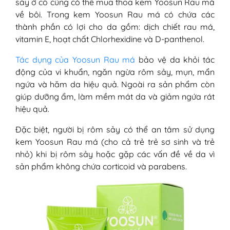
sảy ở cổ cũng có thể mua thoa kem Yoosun Rau má
về bôi. Trong kem Yoosun Rau má có chứa các
thành phần có lợi cho da gồm: dịch chiết rau má,
vitamin E, hoạt chất Chlorhexidine và D-panthenol.
Tác dụng của Yoosun Rau má
bảo vệ da khỏi tác
động của vi khuẩn, ngăn ngừa rôm sảy, mụn, mẩn
ngứa và hăm da hiệu quả. Ngoài ra sản phẩm còn
giúp dưỡng ẩm, làm mềm mát da và giảm ngứa rát
hiệu quả.
Đặc biệt, người bị rôm sảy có thể an tâm sử dụng
kem Yoosun Rau má (cho cả trẻ trẻ sơ sinh và trẻ
nhỏ) khi bị rôm sảy hoặc gặp các vấn đề về da vì
sản phẩm không chứa corticoid và parabens.