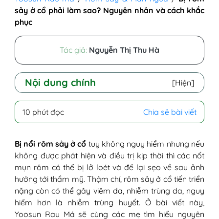
sảy ở cổ phải làm sao? Nguyên nhân và cách khắc
phục
Tác giả:
Nguyễn Thị Thu Hà
Nội dung chính
[Hiện]
I - Rôm sảy là gì?
10 phút đọc
Chia sẻ bài viết
II - Nguyên nhân bị nổi rôm sảy ở cổ
1. Nguyên nhân nổi sảy ở cổ người
lớn
Bị nổi rôm sảy ở cổ
tuy không nguy hiểm nhưng nếu
2. Nguyên nhân trẻ nhỏ và trẻ sơ sinh
không được phát hiện và điều trị kịp thời thì các nốt
bị nổi rôm sảy ở cổ
mụn rôm có thể bị lở loét và để lại sẹo về sau ảnh
III - Triệu chứng nổi sảy trên cổ
hưởng tới thẩm mỹ. Thậm chí, rôm sảy ở cổ tiến triển
1. Triệu chứng cơ bản
nặng còn có thể gây viêm da, nhiễm trùng da, nguy
2. Triệu chứng rôm sảy ở cổ tiến triển
hiểm hơn là nhiễm trùng huyết. Ở bài viết này,
nặng
Yoosun Rau Má sẽ cùng các mẹ tìm hiểu nguyên