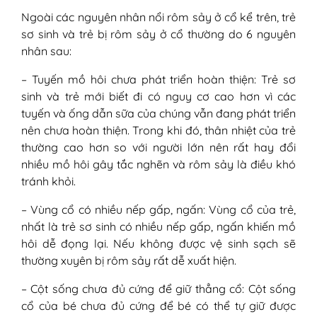
Ngoài các nguyên nhân nổi rôm sảy ở cổ kể trên, trẻ
sơ sinh và trẻ bị rôm sảy ở cổ thường do 6 nguyên
nhân sau:
– Tuyến mồ hôi chưa phát triển hoàn thiện: Trẻ sơ
sinh và trẻ mới biết đi có nguy cơ cao hơn vì các
tuyến và ống dẫn sữa của chúng vẫn đang phát triển
nên chưa hoàn thiện. Trong khi đó, thân nhiệt của trẻ
thường cao hơn so với người lớn nên rất hay đổi
nhiều mồ hôi gây tắc nghẽn và rôm sảy là điều khó
tránh khỏi.
– Vùng cổ có nhiều nếp gấp, ngấn: Vùng cổ của trẻ,
nhất là trẻ sơ sinh có nhiều nếp gấp, ngấn khiến mồ
hôi dễ đọng lại. Nếu không được vệ sinh sạch sẽ
thường xuyên bị rôm sảy rất dễ xuất hiện.
– Cột sống chưa đủ cứng để giữ thẳng cổ: Cột sống
cổ của bé chưa đủ cứng để bé có thể tự giữ được