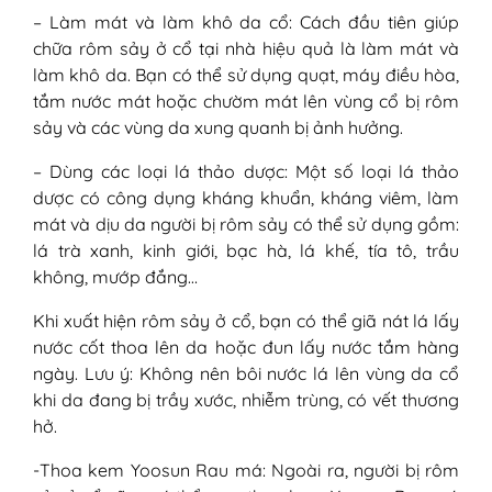
– Làm mát và làm khô da cổ: Cách đầu tiên giúp
chữa rôm sảy ở cổ tại nhà hiệu quả là làm mát và
làm khô da. Bạn có thể sử dụng quạt, máy điều hòa,
tắm nước mát hoặc chườm mát lên vùng cổ bị rôm
sảy và các vùng da xung quanh bị ảnh hưởng.
– Dùng các loại lá thảo dược: Một số loại lá thảo
dược có công dụng kháng khuẩn, kháng viêm, làm
mát và dịu da người bị rôm sảy có thể sử dụng gồm:
lá trà xanh, kinh giới, bạc hà, lá khế, tía tô, trầu
không, mướp đắng…
Khi xuất hiện rôm sảy ở cổ, bạn có thể giã nát lá lấy
nước cốt thoa lên da hoặc đun lấy nước tắm hàng
ngày. Lưu ý: Không nên bôi nước lá lên vùng da cổ
khi da đang bị trầy xước, nhiễm trùng, có vết thương
hở.
-Thoa kem Yoosun Rau má: Ngoài ra, người bị rôm