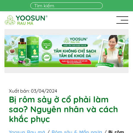
Skip to main content
Xuất bản: 03/04/2024
Bị rôm sảy ở cổ phải làm
sao? Nguyên nhân và cách
khắc phục
Yoosun Rau má
/
Rôm sảy & Mẩn ngứa
/
Bị rôm