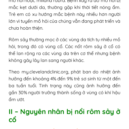
mồ hôi hoặc miliaria rubra. Bệnh xảy ra do mồ hôi bị
mắc kẹt dưới da, thường gặp khi thời tiết nóng ẩm.
Trẻ em có xu hướng mắc bệnh này nhiều hơn người
lớn vì tuyến mồ hôi của chúng vẫn đang phát triển và
chưa hoàn thiện.
Rôm sảy thường mọc ở các vùng da tích tụ nhiều mồ
hôi, trong đó có vùng cổ. Các nốt rôm sảy ở cổ có
thể lan rộng ra các vùng da trên cơ thể nhưng bệnh
không gây lây lan sang người khác.
Theo my.clevelandclinic.org, phát ban do nhiệt ảnh
hưởng đến khoảng 4% đến 9% trẻ sơ sinh từ một đến
ba tuần tuổi. Tình trạng này cũng ảnh hưởng đến
gần 30% người trưởng thành sống ở vùng có khí hậu
ẩm ướt.
II – Nguyên nhân bị nổi rôm sảy ở
cổ