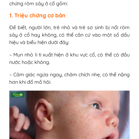
chứng rôm sảy ở cổ gồm:
1. Triệu chứng cơ bản
Để biết, người lớn, trẻ nhỏ và trẻ sơ sinh bị nổi rôm
sảy ở cổ hay không, có thể căn cứ vào một số dấu
hiệu và biểu hiện dưới đây:
– Mụn nhỏ li ti xuất hiện ở khu vực cổ, có thể có đầu
nước hoặc không.
– Cảm giác ngứa ngay, châm chích nhẹ, có thể nặng
hơn khi đổ mồ hôi.