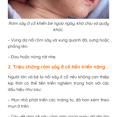
Rôm sảy ở cổ khiến bé ngứa ngáy, khó chịu và quấy
khóc.
– Vùng da nổi rôm sảy và xung quanh đỏ, sưng hoặc
phồng lên.
– Đau hoặc nóng rát nhẹ.
2. Triệu chứng rôm sảy ở cổ tiến triển nặng
Người lớn và bé bị nổi sảy ở cổ nếu không can thiệp
kịp thời có thể tiến triển nghiêm trọng hơn với các
dấu hiệu như sau:
– Mụn nhỏ phát triển các mảng to, đỏ hơn kèm theo
mụn ở trên.
– Các vết rôm sẽ gây cảm giác ngứa ngáy dữ dội dai