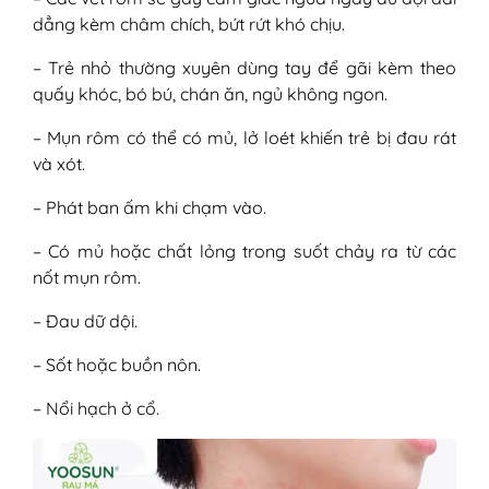
dẳng kèm châm chích, bứt rứt khó chịu.
– Trẻ nhỏ thường xuyên dùng tay để gãi kèm theo
quấy khóc, bó bú, chán ăn, ngủ không ngon.
– Mụn rôm có thể có mủ, lở loét khiến trẻ bị đau rát
và xót.
– Phát ban ấm khi chạm vào.
– Có mủ hoặc chất lỏng trong suốt chảy ra từ các
nốt mụn rôm.
– Đau dữ dội.
– Sốt hoặc buồn nôn.
– Nổi hạch ở cổ.