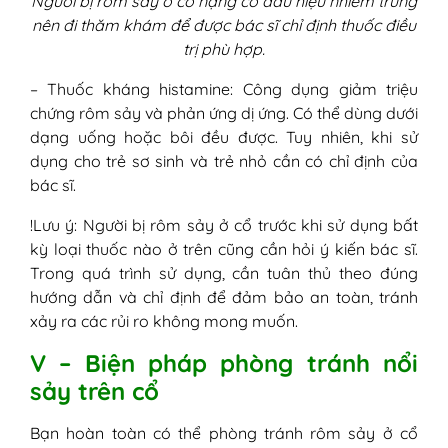
Người bị rôm sảy ở cổ nặng có dấu hiệu nhiễm trùng
nên đi thăm khám để được bác sĩ chỉ định thuốc điều
trị phù hợp.
– Thuốc kháng histamine: Công dụng giảm triệu
chứng rôm sảy và phản ứng dị ứng. Có thể dùng dưới
dạng uống hoặc bôi đều được. Tuy nhiên, khi sử
dụng cho trẻ sơ sinh và trẻ nhỏ cần có chỉ định của
bác sĩ.
!Lưu ý: Người bị rôm sảy ở cổ trước khi sử dụng bất
kỳ loại thuốc nào ở trên cũng cần hỏi ý kiến bác sĩ.
Trong quá trình sử dụng, cần tuân thủ theo đúng
hướng dẫn và chỉ định để đảm bảo an toàn, tránh
xảy ra các rủi ro không mong muốn.
V – Biện pháp phòng tránh nổi
sảy trên cổ
Bạn hoàn toàn có thể phòng tránh rôm sảy ở cổ