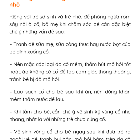
nhỏ
Riêng với trẻ sơ sinh và trẻ nhỏ, để phòng ngừa rôm
sảy nổi ở cổ, bố mẹ khi chăm sóc bé cần đặc biệt
chú ý những vấn đề sau:
– Tránh để sữa mẹ, sữa công thức hay nước bọt của
bé dính xuống cổ.
– Nên mặc các loại áo cổ mềm, thấm hút mồ hôi tốt
hoặc áo không có cổ để tạo cảm giác thông thoáng,
tránh bé bị đổ mồ hôi.
– Lau sạch cổ cho bé sau khi ăn, nên dùng khăn
mềm thấm nước để lau.
– Khi tắm cho bé, cần chú ý vệ sinh kỹ vùng cổ nhẹ
nhàng, nhất là với những trẻ chưa cứng cổ.
– Vệ sinh vùng cổ cho bé ngay sau khi đưa trẻ ra
ngoài về để tránh bụi bẩn, mồ hôi bám trên da cổ