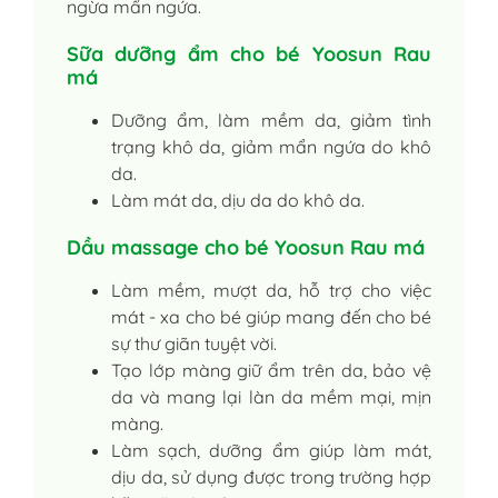
ngừa mẩn ngứa.
Sữa dưỡng ẩm cho bé Yoosun Rau
má
Dưỡng ẩm, làm mềm da, giảm tình
trạng khô da, giảm mẩn ngứa do khô
da.
Làm mát da, dịu da do khô da.
Dầu massage cho bé Yoosun Rau má
Làm mềm, mượt da, hỗ trợ cho việc
mát - xa cho bé giúp mang đến cho bé
sự thư giãn tuyệt vời.
Tạo lớp màng giữ ẩm trên da, bảo vệ
da và mang lại làn da mềm mại, mịn
màng.
Làm sạch, dưỡng ẩm giúp làm mát,
dịu da, sử dụng được trong trường hợp