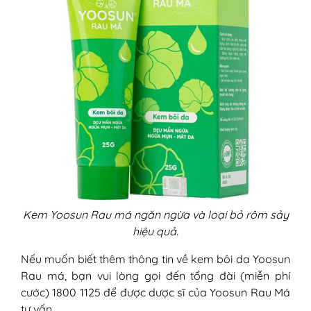
Kem Yoosun Rau má ngăn ngừa và loại bỏ rôm sảy
hiệu quả.
Nếu muốn biết thêm thông tin về kem bôi da Yoosun
Rau má, bạn vui lòng gọi đến tổng đài (miễn phí
cước) 1800 1125 để được dược sĩ của Yoosun Rau Má
tư vấn.