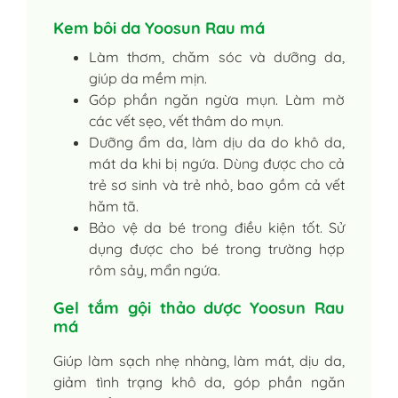
Kem bôi da Yoosun Rau má
Làm thơm, chăm sóc và dưỡng da,
giúp da mềm mịn.
Góp phần ngăn ngừa mụn. Làm mờ
các vết sẹo, vết thâm do mụn.
Dưỡng ẩm da, làm dịu da do khô da,
mát da khi bị ngứa. Dùng được cho cả
trẻ sơ sinh và trẻ nhỏ, bao gồm cả vết
hăm tã.
Bảo vệ da bé trong điều kiện tốt. Sử
dụng được cho bé trong trường hợp
rôm sảy, mẩn ngứa.
Gel tắm gội thảo dược Yoosun Rau
má
Giúp làm sạch nhẹ nhàng, làm mát, dịu da,
giảm tình trạng khô da, góp phần ngăn