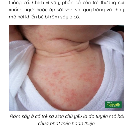
thẳng cổ. Chính vì vậy, phần cổ của trẻ thường cúi
xuống ngực hoặc áp sát vào vai gây bóng và chảy
mồ hôi khiến bé bị rôm sảy ở cổ.
Rôm sảy ở cổ trẻ sơ sinh chủ yếu là do tuyến mồ hôi
chưa phát triển hoàn thiện.