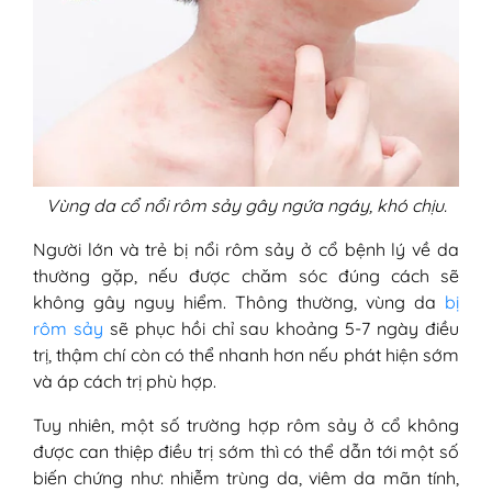
Vùng da cổ nổi rôm sảy gây ngứa ngáy, khó chịu.
Người lớn và trẻ bị nổi rôm sảy ở cổ bệnh lý về da
thường gặp, nếu được chăm sóc đúng cách sẽ
không gây nguy hiểm. Thông thường, vùng da
bị
rôm sảy
sẽ phục hồi chỉ sau khoảng 5-7 ngày điều
trị, thậm chí còn có thể nhanh hơn nếu phát hiện sớm
và áp cách trị phù hợp.
Tuy nhiên, một số trường hợp rôm sảy ở cổ không
được can thiệp điều trị sớm thì có thể dẫn tới một số
biến chứng như: nhiễm trùng da, viêm da mãn tính,