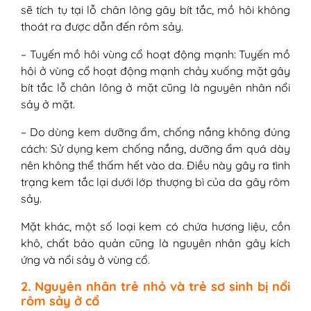
sẽ tích tụ tại lỗ chân lông gây bít tắc, mồ hôi không
thoát ra được dẫn đến rôm sảy.
– Tuyến mồ hôi vùng cổ hoạt động mạnh: Tuyến mồ
hôi ở vùng cổ hoạt động mạnh chảy xuống mặt gây
bít tắc lỗ chân lông ở mặt cũng là nguyên nhân nổi
sảy ở mặt.
– Do dùng kem dưỡng ẩm, chống nắng không đúng
cách: Sử dụng kem chống nắng, dưỡng ẩm quá dày
nên không thể thấm hết vào da. Điều này gây ra tình
trạng kem tắc lại dưới lớp thượng bì của da gây rôm
sảy.
Mặt khác, một số loại kem có chứa hương liệu, cồn
khô, chất bảo quản cũng là nguyên nhân gây kích
ứng và nổi sảy ở vùng cổ.
2. Nguyên nhân trẻ nhỏ và trẻ sơ sinh bị nổi
rôm sảy ở cổ