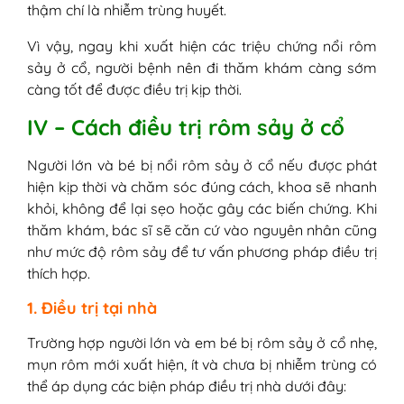
thậm chí là nhiễm trùng huyết.
Vì vậy, ngay khi xuất hiện các triệu chứng nổi rôm
sảy ở cổ, người bệnh nên đi thăm khám càng sớm
càng tốt để được điều trị kịp thời.
IV – Cách điều trị rôm sảy ở cổ
Người lớn và bé bị nổi rôm sảy ở cổ nếu được phát
hiện kịp thời và chăm sóc đúng cách, khoa sẽ nhanh
khỏi, không để lại sẹo hoặc gây các biến chứng. Khi
thăm khám, bác sĩ sẽ căn cứ vào nguyên nhân cũng
như mức độ rôm sảy để tư vấn phương pháp điều trị
thích hợp.
1. Điều trị tại nhà
Trường hợp người lớn và em bé bị rôm sảy ở cổ nhẹ,
mụn rôm mới xuất hiện, ít và chưa bị nhiễm trùng có
thể áp dụng các biện pháp điều trị nhà dưới đây: