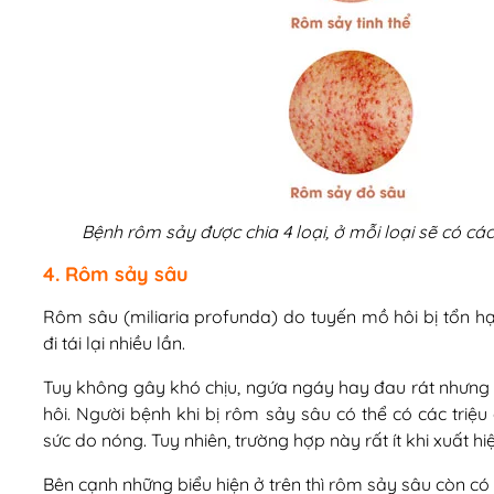
Bệnh rôm sảy được chia 4 loại, ở mỗi loại sẽ có
4. Rôm sảy sâu
Rôm sâu (miliaria profunda) do tuyến mồ hôi bị tổn hại
đi tái lại nhiều lần.
Tuy không gây khó chịu, ngứa ngáy hay đau rát nhưng nó l
hôi. Người bệnh khi bị rôm sảy sâu có thể có các triê
sức do nóng. Tuy nhiên, trường hợp này rất ít khi xuất hiê
Bên cạnh những biểu hiện ở trên thì rôm sảy sâu còn có