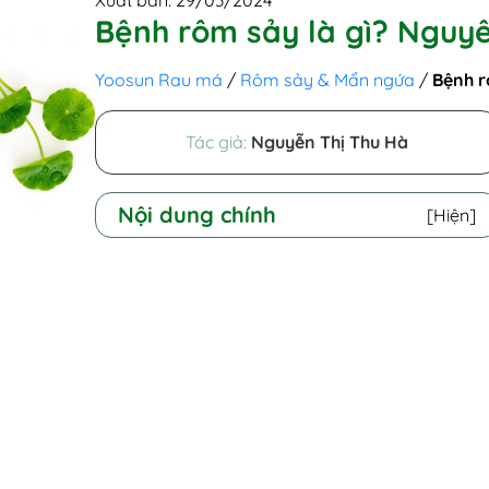
Xuất bản: 29/03/2024
Bệnh rôm sảy là gì? Nguyê
Yoosun Rau má
/
Rôm sảy & Mẩn ngứa
/
Bệnh r
Tác giả:
Nguyễn Thị Thu Hà
Nội dung chính
[Hiện]
I - Bệnh rôm sảy là gì?
II - Triệu chứng của bệnh rôm sảy
1. Triệu chứng rôm sảy kết tinh
2. Triệu chứng rôm sảy đỏ (rôm
sảy gai)
3. Rôm sảy có mủ
4. Rôm sảy sâu
III - Nguyên nhân và yếu tố nguy cơ gây
rôm sảy