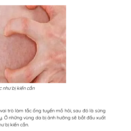
như bị kiến cắn
 vai trò làm tắc ống tuyến mồ hôi, sau đó là sừng
̉ những vùng da bị ảnh hưởng sẽ bắt đầu xuất
 bị kiến cắn.