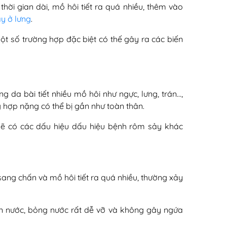
ong thời gian dài, mồ hôi tiết ra quá nhiều, thêm vào
y ở lưng
.
ột số trường hợp đặc biệt có thế gây ra các biến
da bài tiết nhiều mồ hôi như ngực, lưng, trán…,
g hợp nặng có thể bị gần như toàn thân.
i sẽ có các dấu hiệu dấu hiệu bệnh rôm sảy khác
 sang chấn và mồ hôi tiết ra quá nhiều, thường xảy
̣n nước, bỏng nước rất dễ vỡ và không gây ngứa