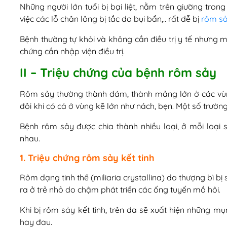
Những người lớn tuổi bị bại liệt, nằm trên giường tr
việc các lỗ chân lông bị tắc do bụi bẩn,.. rất dễ bị
rôm sả
Bệnh thường tự khỏi và không cần điều trị y tế nhưng m
chứng cần nhập viện điều trị.
II – Triệu chứng của bệnh rôm sảy
Rôm sảy thường thành đám, thành mảng lớn ở các vùng 
đôi khi có cả ở vùng kẽ lớn như nách, bẹn. Một số trườn
Bệnh rôm sảy được chia thành nhiều loại, ở mỗi loạ
nhau.
1. Triệu chứng rôm sảy kết tinh
Rôm dạng tinh thể (miliaria crystallina) do thượng bì bị
ra ở trẻ nhỏ do chậm phát triển các ống tuyến mồ hôi.
Khi bị rôm sảy kết tinh, trên da sẽ xuất hiện những mu
hay đau.