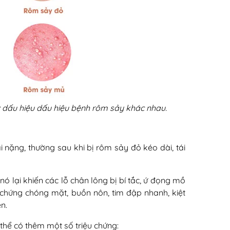
 các dấu hiệu dấu hiệu bệnh rôm sảy khác nhau.
 nặng, thường sau khi bị rôm sảy đỏ kéo dài, tái
ại khiến các lỗ chân lông bị bí tắc, ứ đọng mồ
̣u chứng chóng mặt, buồn nôn, tim đập nhanh, kiệt
̣n.
 thể có thêm một số triệu chứng: