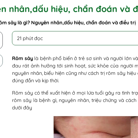
n nhân,dấu hiệu, chẩn đoán và đi
ôm sảy là gì? Nguyên nhân,dấu hiệu, chẩn đoán và điều trị
21 phút đọc
Rôm sảy
là bệnh phổ biến ở trẻ sơ sinh và người lớn 
đau rát ảnh hưởng tới sinh hoạt, sức khỏe của người m
nguyên nhân, biểu hiện cũng như cách trị rôm sảy hiệu 
đúng đắn và kịp thời.
Rôm sảy có thể xuất hiện ở mọi lứa tuổi gây ra t
rôm sảy là bệnh gì, nguyên nhân, triệu chứng và cách 
dưới đây