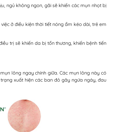
̣u, ngủ không ngon, gãi sẽ khiến các mụn nhọt bị
̣c ở điều kiện thời tiết nóng ẩm kéo dài, trẻ em
 trị sẽ khiến da bị tổn thương, khiến bệnh tiến
c mụn lông ngay chính giữa. Các mụn lông này có
h trạng xuất hiện các ban đỏ gây ngứa ngáy, đau