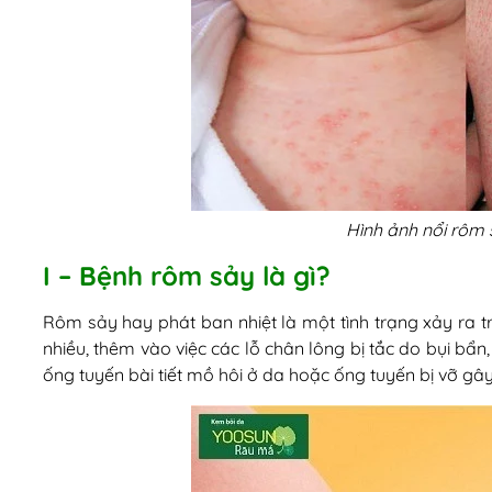
Hình ảnh nổi rôm 
I – Bệnh rôm sảy là gì?
Rôm sảy hay phát ban nhiệt là một tình trạng xảy ra tro
nhiều, thêm vào việc các lỗ chân lông bị tắc do bụi bẩ
ống tuyến bài tiết mồ hôi ở da hoặc ống tuyến bị vỡ gâ