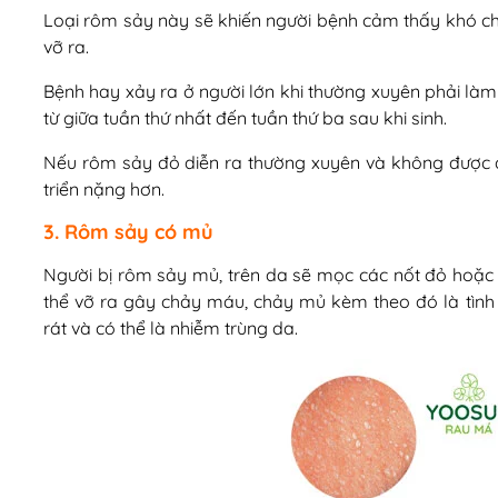
Loại rôm sảy này sẽ khiến người bệnh cảm thấy khó chi
vỡ ra.
Bệnh hay xảy ra ở người lớn khi thường xuyên phải làm viê
từ giữa tuần thứ nhất đến tuần thứ ba sau khi sinh.
Nếu rôm sảy đỏ diễn ra thường xuyên và không được điều
triển nặng hơn.
3. Rôm sảy có mủ
Người bị rôm sảy mủ, trên da sẽ mọc các nốt đỏ hoặ
thể vỡ ra gây chảy máu, chảy mủ kèm theo đó là tìn
rát và có thể là nhiễm trùng da.