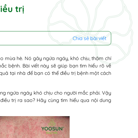
ều trị
Chia sẻ bài viết
vào mùa hè. Nó gây ngứa ngáy, khó chịu, thậm chí
ắc bệnh. Bài viết này sẽ giúp bạn tìm hiểu rõ về
quả tại nhà để bạn có thể điều trị bệnh một cách
ình trạng ngứa ngáy khó chịu cho người mắc phải. Vậy
điều trị ra sao? Hãy cùng tìm hiểu qua nội dung