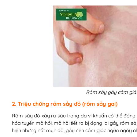
Rôm sảy gây cảm giác 
2. Triệu chứng rôm sảy đỏ (rôm sảy gai)
Rôm sảy đỏ xảy ra sâu trong da vi khuẩn có thể đóng
hóa tuyến mồ hôi, mồ hôi tiết ra bị đọng lại gây rôm sảy. Ơ
hiện những nốt mụn đỏ, gây nên cảm giác ngứa ngáy như