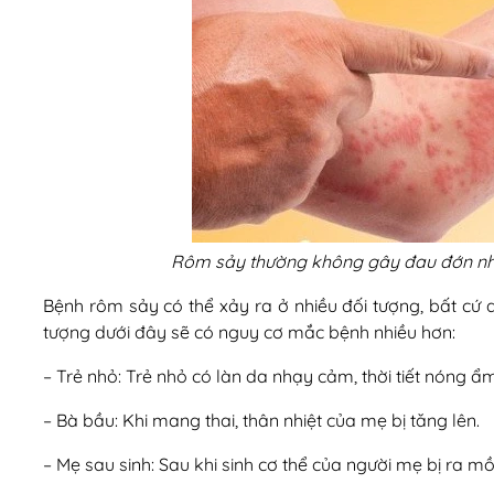
Rôm sảy thường không gây đau đớn như
Bệnh rôm sảy có thể xảy ra ở nhiều đối tượng, bất cứ 
tượng dưới đây sẽ có nguy cơ mắc bệnh nhiều hơn:
– Trẻ nhỏ: Trẻ nhỏ có làn da nhạy cảm, thời tiết nóng â
– Bà bầu: Khi mang thai, thân nhiệt của mẹ bị tăng lên.
– Mẹ sau sinh: Sau khi sinh cơ thể của người mẹ bị ra mồ 