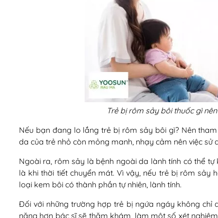
Trẻ bị rôm sảy bôi thuốc gì nên
Nếu bạn đang lo lắng trẻ bị rôm sảy bôi gì? Nên tham 
da của trẻ nhỏ còn mỏng manh, nhạy cảm nên việc sử dụ
Ngoài ra, rôm sảy là bệnh ngoài da lành tính có thể tự 
là khi thời tiết chuyển mát. Vì vậy, nếu trẻ bị rôm sả
loại kem bôi có thành phần tự nhiên, lành tính.
Đối với những trường hợp trẻ bị ngứa ngáy không ch
nặng hơn bác sĩ sẽ thăm khám, làm một số xét nghiệm c