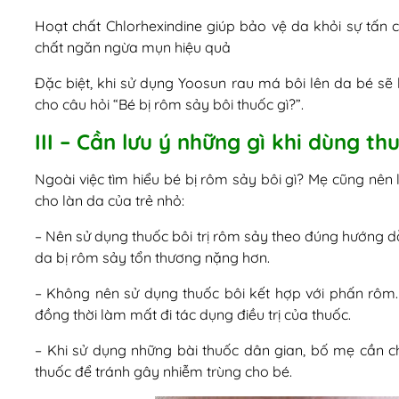
Hoạt chất Chlorhexindine giúp bảo vệ da khỏi sự tấn 
chất ngăn ngừa mụn hiệu quả
Đặc biệt, khi sử dụng Yoosun rau má bôi lên da bé sẽ 
cho câu hỏi “Bé bị rôm sảy bôi thuốc gì?”.
III – Cần lưu ý những gì khi dùng th
Ngoài việc tìm hiểu bé bị rôm sảy bôi gì? Mẹ cũng nên
cho làn da của trẻ nhỏ:
– Nên sử dụng thuốc bôi trị rôm sảy theo đúng hướng dẫ
da bị rôm sảy tổn thương nặng hơn.
– Không nên sử dụng thuốc bôi kết hợp với phấn rôm.
đồng thời làm mất đi tác dụng điều trị của thuốc.
– Khi sử dụng những bài thuốc dân gian, bố mẹ cần ch
thuốc để tránh gây nhiễm trùng cho bé.