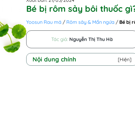
Xuất bản: 21/03/2024
Bé bị rôm sảy bôi thuốc gì?
Yoosun Rau má
/
Rôm sảy & Mẩn ngứa
/
Bé bị r
Tác giả:
Nguyễn Thị Thu Hà
Nội dung chính
[Hiện]
I - Thuốc trị rôm sảy là thuốc như thế
nào?
II - Trẻ bị rôm sảy bôi thuốc gì?
III - Cần lưu ý những gì khi dùng thuốc trị
rôm sảy cho bé?