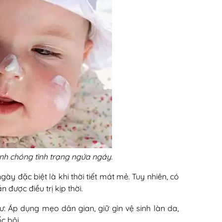
nh chóng tình trạng ngứa ngáy.
ày đặc biệt là khi thời tiết mát mẻ. Tuy nhiên, có
được điều trị kịp thời.
ư: Áp dụng mẹo dân gian, giữ gìn vệ sinh làn da,
ốc bôi…