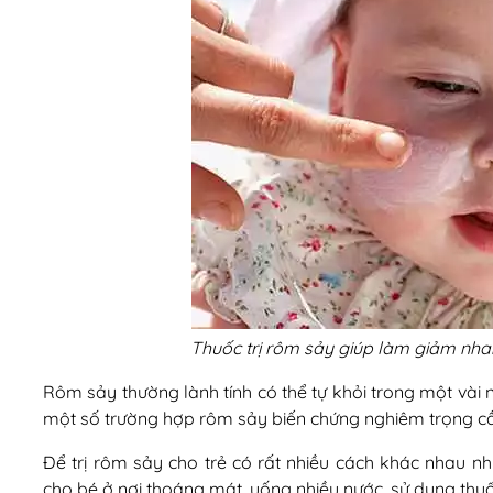
Thuốc trị rôm sảy giúp làm giảm nha
Rôm sảy thường lành tính có thể tự khỏi trong một vài ng
một số trường hợp rôm sảy biến chứng nghiêm trọng cần 
Để trị rôm sảy cho trẻ có rất nhiều cách khác nhau nh
cho bé ở nơi thoáng mát, uống nhiều nước, sử dụng thu