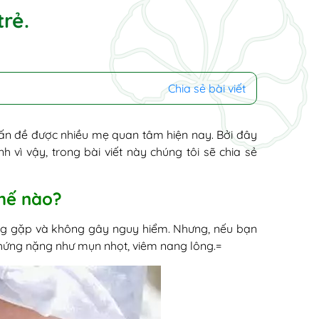
trẻ.
Chia sẻ bài viết
ấn đề được nhiều mẹ quan tâm hiện nay. Bởi đây
vì vậy, trong bài viết này chúng tôi sẽ chia sẻ
thế nào?
ng gặp và không gây nguy hiểm. Nhưng, nếu bạn
 chứng nặng như mụn nhọt, viêm nang lông.=