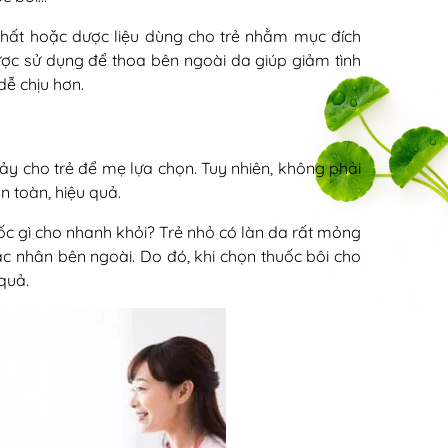
hất hoặc dược liệu dùng cho trẻ nhằm mục đích
ợc sử dụng để thoa bên ngoài da giúp giảm tình
ễ chịu hơn.
 sảy cho trẻ để mẹ lựa chọn. Tuy nhiên, không phải
 toàn, hiệu quả.
ốc gì cho nhanh khỏi? Trẻ nhỏ có làn da rất mỏng
c nhân bên ngoài. Do đó, khi chọn thuốc bôi cho
quả.