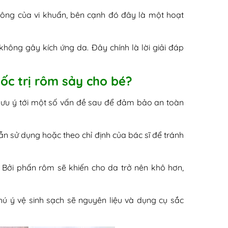
công của vi khuẩn, bên cạnh đó đây là một hoạt
không gây kích ứng da. Đây chính là lời giải đáp
uốc trị rôm sảy cho bé?
 lưu ý tới một số vấn đề sau để đảm bảo an toàn
n sử dụng hoặc theo chỉ định của bác sĩ để tránh
 Bởi phấn rôm sẽ khiến cho da trở nên khô hơn,
ú ý vệ sinh sạch sẽ nguyên liệu và dụng cụ sắc