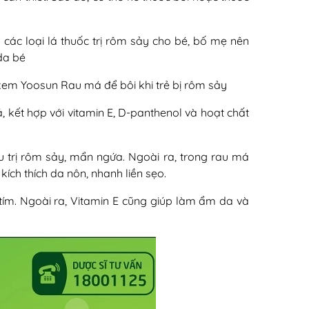
g các loại lá thuốc trị rôm sảy cho bé, bố mẹ nên
da bé
kem Yoosun Rau má để bôi khi trẻ bị rôm sảy
, kết hợp với vitamin E, D-panthenol và hoạt chất
u trị rôm sảy, mẩn ngứa. Ngoài ra, trong rau má
ích thích da nôn, nhanh liền sẹo.
 tím. Ngoài ra, Vitamin E cũng giúp làm ẩm da và