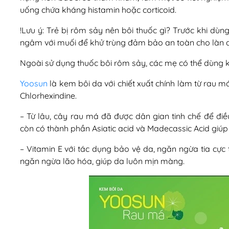
uống chứa kháng histamin hoặc corticoid.
!Lưu ý: Trẻ bị rôm sảy nên bôi thuốc gì? Trước khi dùn
ngâm với muối để khử trùng đảm bảo an toàn cho làn 
Ngoài sử dụng thuốc bôi rôm sảy, các mẹ có thể dùng 
Yoosun
là kem bôi da với chiết xuất chính làm từ rau má
Chlorhexindine.
– Từ lâu, cây rau má đã được dân gian tinh chế để điề
còn có thành phần Asiatic acid và Madecassic Acid giúp k
– Vitamin E với tác dụng bảo vệ da, ngăn ngừa tia cực
ngăn ngừa lão hóa, giúp da luôn mịn màng.