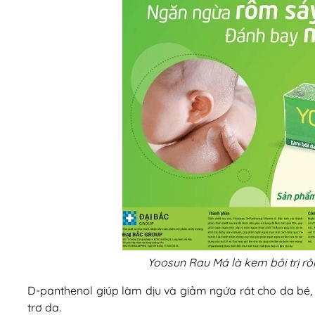
Yoosun Rau Má là kem bôi trị rô
D-panthenol giúp làm dịu và giảm ngứa rát cho da bé,
trơ da.