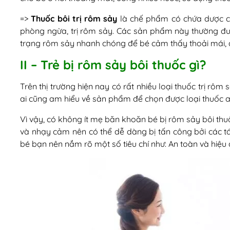
=>
Thuốc bôi trị rôm sảy
là chế phẩm có chứa dược c
phòng ngừa, trị rôm sảy. Các sản phẩm này thường đư
trạng rôm sảy nhanh chóng để bé cảm thấy thoải mái, d
II – Trẻ bị rôm sảy bôi thuốc gì?
Trên thị trường hiện nay có rất nhiều loại thuốc trị rôm
ai cũng am hiểu về sản phẩm để chọn được loại thuốc an
Vì vậy, có không ít mẹ băn khoăn bé bị rôm sảy bôi thu
và nhạy cảm nên có thể dễ dàng bị tấn công bởi các tá
bé bạn nên nắm rõ một số tiêu chí như: An toàn và hiệu 