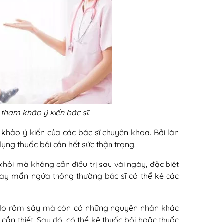
 tham khảo ý kiến bác sĩ.
khảo ý kiến của các bác sĩ chuyên khoa. Bởi làn
ng thuốc bôi cần hết sức thận trọng.
khỏi mà không cần điều trị sau vài ngày, đặc biệt
y hay mẩn ngứa thông thường bác sĩ có thể kê các
ỉ do rôm sảy mà còn có những nguyên nhân khác
ần thiết. Sau đó, có thể kê thuốc bôi hoặc thuốc