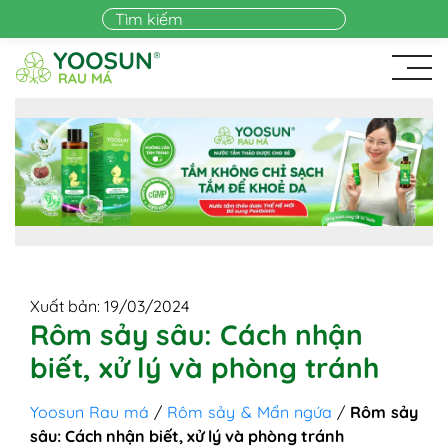
Skip to main content
Xuất bản: 19/03/2024
Rôm sảy sâu: Cách nhận
biết, xử lý và phòng tránh
Yoosun Rau má
/
Rôm sảy & Mẩn ngứa
/
Rôm sảy
sâu: Cách nhận biết, xử lý và phòng tránh