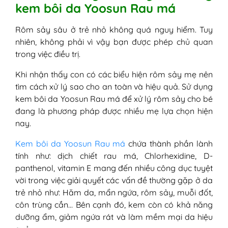
kem bôi da Yoosun Rau má
Rôm sảy sâu ở trẻ nhỏ không quá nguy hiểm. Tuy
nhiên, không phải vì vậy bạn được phép chủ quan
trong việc điều trị.
Khi nhận thấy con có các biểu hiện rôm sảy mẹ nên
tìm cách xử lý sao cho an toàn và hiệu quả. Sử dụng
kem bôi da Yoosun Rau má để xử lý rôm sảy cho bé
đang là phương pháp được nhiều mẹ lựa chọn hiện
nay.
Kem bôi da Yoosun Rau má
chứa thành phần lành
tính như: dịch chiết rau má, Chlorhexidine, D-
panthenol, vitamin E mang đến nhiều công dục tuyệt
vời trong việc giải quyết các vấn đề thường gặp ở da
trẻ nhỏ như: Hăm da, mẩn ngứa, rôm sảy, muỗi đốt,
côn trùng cắn… Bên cạnh đó, kem còn có khả năng
dưỡng ẩm, giảm ngứa rát và làm mềm mại da hiệu