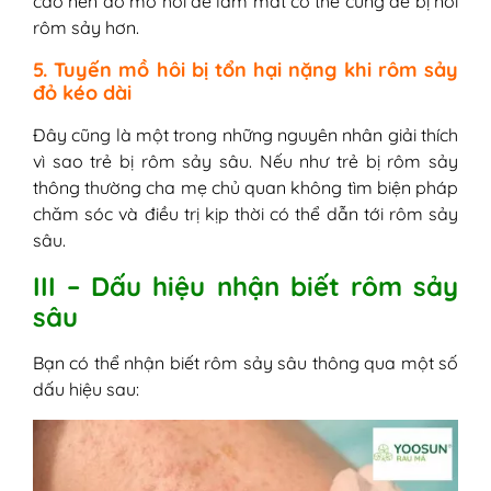
cao nên đổ mồ hôi để làm mát cơ thể cũng dễ bị nổi
rôm sảy hơn.
5. Tuyến mồ hôi bị tổn hại nặng khi rôm sảy
đỏ kéo dài
Đây cũng là một trong những nguyên nhân giải thích
vì sao trẻ bị rôm sảy sâu. Nếu như trẻ bị rôm sảy
thông thường cha mẹ chủ quan không tìm biện pháp
chăm sóc và điều trị kịp thời có thể dẫn tới rôm sảy
sâu.
III – Dấu hiệu nhận biết rôm sảy
sâu
Bạn có thể nhận biết rôm sảy sâu thông qua một số
dấu hiệu sau: