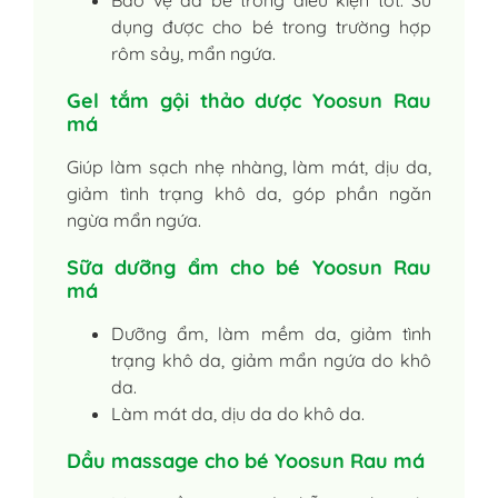
Bảo vệ da bé trong điều kiện tốt. Sử
dụng được cho bé trong trường hợp
rôm sảy, mẩn ngứa.
Gel tắm gội thảo dược Yoosun Rau
má
Giúp làm sạch nhẹ nhàng, làm mát, dịu da,
giảm tình trạng khô da, góp phần ngăn
ngừa mẩn ngứa.
Sữa dưỡng ẩm cho bé Yoosun Rau
má
Dưỡng ẩm, làm mềm da, giảm tình
trạng khô da, giảm mẩn ngứa do khô
da.
Làm mát da, dịu da do khô da.
Dầu massage cho bé Yoosun Rau má