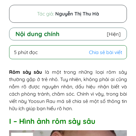
Tác giả:
Nguyễn Thị Thu Hà
Nội dung chính
[Hiện]
I - Hình ảnh rôm sảy sâu
5 phút đọc
Chia sẻ bài viết
II - Nguyên nhân nổi sảy sâu là gì?
1. Ống mồ hôi chưa phát triển hoàn
chỉnh
Rôm sảy sâu
là một trong những loại rôm sảy
2. Trẻ mặc đồ dày, kín
thường gặp ở trẻ nhỏ. Tuy nhiên, không phải ai cũng
3. Vi khuẩn
nắm rõ được nguyên nhân, dấu hiệu nhận biết và
4. Do trẻ bị ốm sốt
cách phòng tránh, chăm sóc. Chính vì vậy, trong bài
5. Tuyến mồ hôi bị tổn hại nặng khi
viết này Yoosun Rau má sẽ chia sẻ một số thông tin
rôm sảy đỏ kéo dài
hữu ích giúp bạn hiểu rõ hơn.
III - Dấu hiệu nhận biết rôm sảy sâu
I – Hình ảnh rôm sảy sâu
IV - Rôm sảy sâu khác gì với rôm sảy
thông thường?
1. Rôm sảy thường