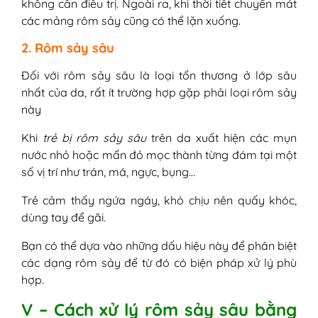
không cần điều trị. Ngoài ra, khi thời tiết chuyển mát
các mảng rôm sảy cũng có thể lặn xuống.
2. Rôm sảy sâu
Đối với rôm sảy sâu là loại tổn thương ở lớp sâu
nhất của da, rất ít trường hợp gặp phải loại rôm sảy
này
Khi
trẻ bị rôm sảy sâu
trên da xuất hiện các mụn
nước nhỏ hoặc mẩn đỏ mọc thành từng đám tại một
số vị trí như trán, má, ngực, bụng…
Trẻ cảm thấy ngứa ngáy, khó chịu nên quấy khóc,
dùng tay để gãi.
Bạn có thể dựa vào những dấu hiệu này để phân biệt
các dạng rôm sảy để từ đó có biện pháp xử lý phù
hợp.
V – Cách xử lý rôm sảy sâu bằng