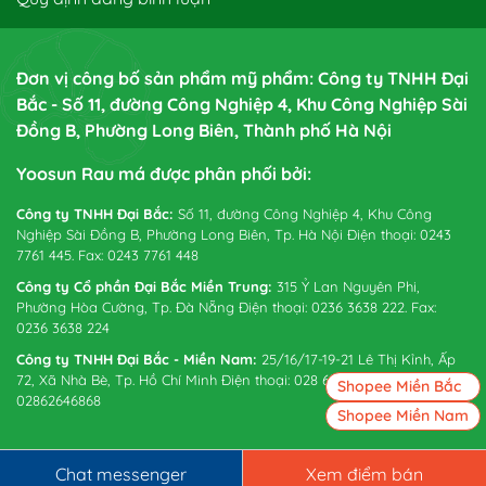
Đơn vị công bố sản phẩm mỹ phẩm: Công ty TNHH Đại
Bắc - Số 11, đường Công Nghiệp 4, Khu Công Nghiệp Sài
Đồng B, Phường Long Biên, Thành phố Hà Nội
Yoosun Rau má được phân phối bởi:
Công ty TNHH Đại Bắc:
Số 11, đường Công Nghiệp 4, Khu Công
Nghiệp Sài Đồng B, Phường Long Biên, Tp. Hà Nội Điện thoại: 0243
7761 445. Fax: 0243 7761 448
Công ty Cổ phần Đại Bắc Miền Trung:
315 Ỷ Lan Nguyên Phi,
Phường Hòa Cường, Tp. Đà Nẵng Điện thoại: 0236 3638 222. Fax:
0236 3638 224
Công ty TNHH Đại Bắc - Miền Nam:
25/16/17-19-21 Lê Thị Kỉnh, Ấp
72, Xã Nhà Bè, Tp. Hồ Chí Minh Điện thoại: 028 6265 0738. Fax:
Shopee Miền Bắc
02862646868
Shopee Miền Nam
Chat messenger
Xem điểm bán