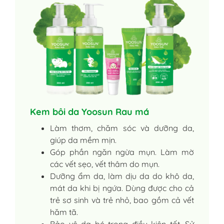
Kem bôi da Yoosun Rau má
Làm thơm, chăm sóc và dưỡng da,
giúp da mềm mịn.
Góp phần ngăn ngừa mụn. Làm mờ
các vết sẹo, vết thâm do mụn.
Dưỡng ẩm da, làm dịu da do khô da,
mát da khi bị ngứa. Dùng được cho cả
trẻ sơ sinh và trẻ nhỏ, bao gồm cả vết
hăm tã.