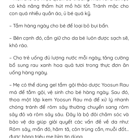
có khả năng thấm hút mồ hôi tốt. Tránh mặc cho
con quá nhiều quần áo, ủ bé quá kỹ.
– Tắm hàng ngày cho bé để loại bỏ bụi bẩn.
– Bên cạnh đó, cần giữ cho da bé luôn được sạch sẽ,
khô ráo.
– Cho trẻ uống đủ lượng nước mỗi ngày, tăng cường
bổ sung rau xanh hoa quả tươi trong thực đơn ăn
uống hàng ngày.
– Mẹ có thể dùng gel tắm gội thảo dược Yoosun Rau
má để tắm gội, vệ sinh cho bé hàng ngày. Sau đó,
thoa một lớp kem Yoosun Rau má để xử lý nhanh
chóng tránh để rôm sảy thường chuyển sang rôm
sảy đỏ và rôm sảy sâu. Đây là bộ đôi chăm sóc và
bảo vệ da giúp giải quyết các vấn đề về da như:
Rôm sảy, mẩn đỏ, hăm tã, côn trùng cắn, muỗi đốt…
được hàng triệu mẹ bỉm tin dùng.