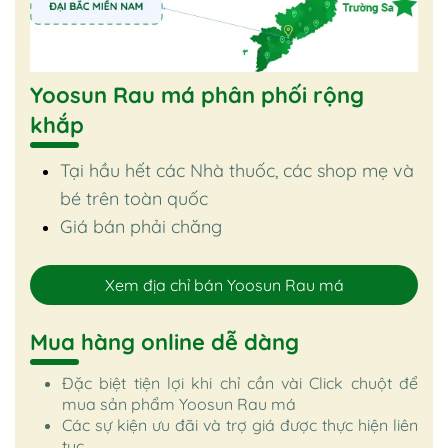
Yoosun Rau má phân phối rộng
khắp
Tại hầu hết các Nhà thuốc, các shop mẹ và
bé trên toàn quốc
Giá bán phải chăng
Xem địa chỉ bán Yoosun Rau má
Mua hàng online dễ dàng
Đặc biệt tiện lợi khi chỉ cần vài Click chuột để
mua sản phẩm Yoosun Rau má
Các sự kiện ưu đãi và trợ giá được thực hiện liên
tục.