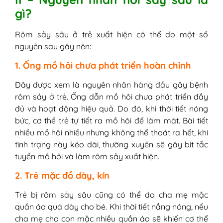
gì?
Rôm sảy sâu ở trẻ xuất hiện có thể do một số
nguyên sau gây nên:
1. Ống mồ hôi chưa phát triển hoàn chỉnh
Đây được xem là nguyên nhân hàng đầu gây bệnh
rôm sảy ở trẻ. Ống dẫn mồ hôi chưa phát triển đầy
đủ và hoạt động hiệu quả. Do đó, khi thời tiết nóng
bức, cơ thể trẻ tự tiết ra mồ hôi để làm mát. Bài tiết
nhiều mồ hôi nhiều nhưng không thể thoát ra hết, khi
tình trạng này kéo dài, thường xuyên sẽ gây bít tắc
tuyến mồ hôi và làm rôm sảy xuất hiện.
2. Trẻ mặc đồ dày, kín
Trẻ bị rôm sảy sâu cũng có thể do cha mẹ mặc
quần áo quá dày cho bé. Khi thời tiết nắng nóng, nếu
cha mẹ cho con mặc nhiều quần áo sẽ khiến cơ thể