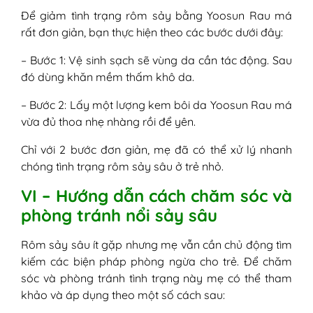
Để giảm tình trạng rôm sảy bằng Yoosun Rau má
rất đơn giản, bạn thực hiện theo các bước dưới đây:
– Bước 1: Vệ sinh sạch sẽ vùng da cần tác động. Sau
đó dùng khăn mềm thấm khô da.
– Bước 2: Lấy một lượng kem bôi da Yoosun Rau má
vừa đủ thoa nhẹ nhàng rồi để yên.
Chỉ với 2 bước đơn giản, mẹ đã có thể xử lý nhanh
chóng tình trạng rôm sảy sâu ở trẻ nhỏ.
VI – Hướng dẫn cách chăm sóc và
phòng tránh nổi sảy sâu
Rôm sảy sâu ít gặp nhưng mẹ vẫn cần chủ động tìm
kiếm các biện pháp phòng ngừa cho trẻ. Để chăm
sóc và phòng tránh tình trạng này mẹ có thể tham
khảo và áp dụng theo một số cách sau: