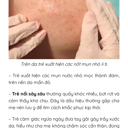
Trên da trẻ xuất hiện các nốt mụn nhỏ li ti.
– Trẻ xuất hiện các mụn nước nhỏ mọc thành đám,
trên nền da mẩn đỏ.
–
Trẻ nổi sảy sâu
thường quấy khóc nhiều, bứt rứt và
cảm thấy khó chịu. Đây là dấu hiệu thường gặp cha
mẹ nên lưu ý để tìm cách khắc phục kịp thời.
– Trẻ cảm giác ngứa ngáy đưa tay gãi gây trầy xước
da. Nếu như cha mẹ không chăm sóc cẩn thận, đúng