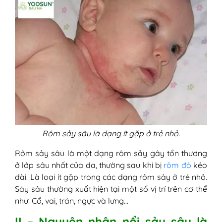
2. Rôm sảy sâu
V - Cách xử lý rôm sảy sâu bằng kem bôi
da Yoosun Rau má
VI - Hướng dẫn cách chăm sóc và phòng
tránh nổi sảy sâu
Rôm sảy sâu là dạng ít gặp ở trẻ nhỏ.
Rôm sảy sâu là một dạng rôm sảy gây tổn thương
ở lớp sâu nhất của da, thường sau khi bị
rôm đỏ
kéo
dài. Là loại ít gặp trong các dạng rôm sảy ở trẻ nhỏ.
Sảy sâu thường xuất hiện tại một số vị trí trên cơ thể
như: Cổ, vai, trán, ngực và lưng…
II – Nguyên nhân nổi sảy sâu là