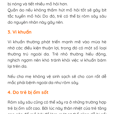
bị nóng và tiết nhiều mồ hôi hơn.
Quần áo nếu không thấm hút mồ hôi tốt sẽ gây bít
tắc tuyến mồ hôi. Do đó, trẻ có thể bị rôm sảy sâu
do nguyên nhân này gây nên.
3. Vi khuẩn
Vi khuẩn thường phát triển mạnh mẽ vào mùa hè
nhờ các điều kiện thuận lợi, trong đó có một số loại
thường trú ngoài da. Trẻ nhỏ thường hiếu động,
nghịch ngợm nên khó tránh khỏi việc vi khuẩn bám
lại trên da.
Nếu cha mẹ không vệ sinh sạch sẽ cho con rất dễ
mắc phải bệnh ngoài da như rôm sảy.
4. Do trẻ bị ốm sốt
Rôm sảy sâu cũng có thể xảy ra ở những trường hợp
trẻ bị ốm sốt cao. Bởi lúc này thân nhiệt của trẻ tăng