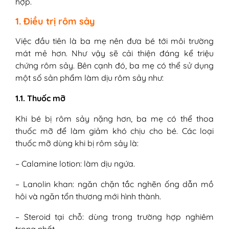
hợp.
1. Điều trị rôm sảy
Việc đầu tiên là ba mẹ nên đưa bé tới môi trường
mát mẻ hơn. Như vậy sẽ cải thiện đáng kể triệu
chứng rôm sảy. Bên cạnh đó, ba mẹ có thể sử dụng
một số sản phẩm làm dịu rôm sảy như:
1.1. Thuốc mỡ
Khi bé bị rôm sảy nặng hơn, ba mẹ có thể thoa
thuốc mỡ để làm giảm khó chịu cho bé. Các loại
thuốc mỡ dùng khi bị rôm sảy là:
– Calamine lotion: làm dịu ngứa.
– Lanolin khan: ngăn chặn tắc nghẽn ống dẫn mồ
hôi và ngăn tổn thương mới hình thành.
– Steroid tại chỗ: dùng trong trường hợp nghiêm
trọng nhất.