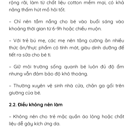
rộng rãi, làm từ chất liệu cotton mềm mại, có khả
năng thấm hút mồ hôi tốt.
– Chỉ nên tắm nắng cho bé vào buổi sáng vào
khoảng thời gian từ 6-9h hoặc chiều muộn.
– Với trẻ bú mẹ, các mẹ nên tăng cường ăn nhiều
thức ăn/thực phẩm có tính mát, giàu dinh dưỡng để
tiết ra sữa cho bé ti.
– Giữ môi trường sống quanh bé luôn đủ độ ẩm
nhưng vẫn đảm bảo độ khô thoáng.
– Thường xuyên vệ sinh nhà cửa, chăn ga gối trên
giường của bé.
2.2. Điều không nên làm
– Không nên cho trẻ mặc quần áo lông hoặc chất
liệu dễ gây kích ứng da.