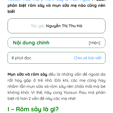
phân biệt rôm sảy và mụn sữa mẹ nào cũng nên
biết
Tác giả:
Nguyễn Thị Thu Hà
Nội dung chính
[Hiện]
I - Rôm sảy là gì?
8 phút đọc
Chia sẻ bài viết
II - Mụn sữa là gì?
III - So sánh rôm sảy và mụn sữa
IV - Cách điều trị rôm sảy và mụn sữa
Mụn sữa và rôm sảy
đều là những vấn đề ngoài da
1. Điều trị rôm sảy
rất hay gặp ở trẻ nhỏ. Đôi khi, các mẹ cũng hay
2. Điều trị mụn sữa
nhầm lẫn mụn sữa và rôm sảy nên chữa mãi mà bé
V - Cách phòng tránh rôm sảy và mụn sữa
không khỏi. Vì thế, hãy cùng Yoosun Rau má phân
1. Phòng tránh rôm sảy
biệt rõ hơn 2 vấn đề này các mẹ nhé!
2. Phòng tránh mụn sữa
I – Rôm sảy là gì?