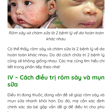
Rôm sảy và chàm sữa là 2 bệnh lý về da hoàn toàn
khác nhau.
Có thể thấy, rôm sảy và chàm sữa là 2 bệnh lý về da
hoàn toàn khác nhau. Do đó cách chữa trị 2 bệnh lý
cũng sẽ không giống nhau. Các mẹ cũng tìm hiểu chi
tiết trong phần tiếp theo nhé!
IV – Cách điều trị rôm sảy và mụn
sữa
Điều trị đúng thuốc, đúng vấn đề sẽ giúp rôm sảy và
mụn sữa nhanh khỏi hơn. Do đó, mẹ cần xác định
chính xác da bé gặp vấn đề gì để điều trị cho phù