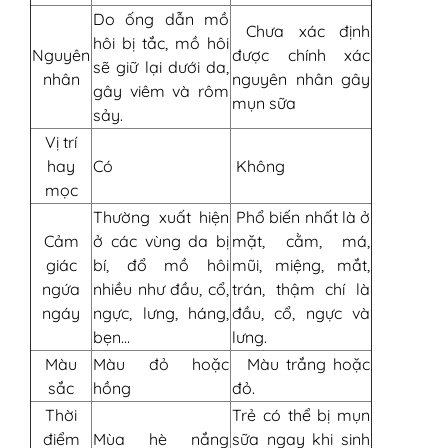
Do ống dẫn mồ
Chưa xác định
hôi bị tắc, mồ hôi
Nguyên
được chính xác
sẽ giữ lại dưới da,
nhân
nguyên nhân gây
gây viêm và rôm
mụn sữa
sảy.
Vị trí
hay
Có
Không
mọc
Thường xuất hiện
Phổ biến nhất là ở
Cảm
ở các vùng da bị
mặt, cằm, má,
giác
bí, đổ mồ hôi
mũi, miệng, mắt,
ngứa
nhiều như đầu, cổ,
trán, thậm chí là
ngáy
ngực, lưng, háng,
đầu, cổ, ngực và
bẹn…
lưng.
Màu
Màu đỏ hoặc
Màu trắng hoặc
sắc
hồng
đỏ.
Thời
Trẻ có thể bị mụn
điểm
Mùa hè nắng
sữa ngay khi sinh