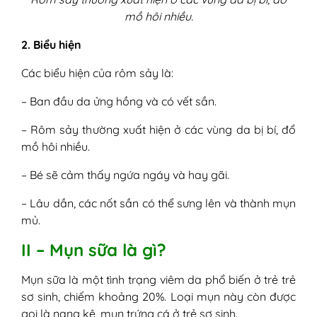
mồ hôi nhiều.
2. Biểu hiện
Các biểu hiện của rôm sảy là:
– Ban đầu da ửng hồng và có vết sần.
– Rôm sảy thường xuất hiện ở các vùng da bị bí, đổ
mồ hôi nhiều.
– Bé sẽ cảm thấy ngứa ngáy và hay gãi.
– Lâu dần, các nốt sần có thể sưng lên và thành mụn
mủ.
II – Mụn sữa là gì?
Mụn sữa là một tình trạng viêm da phổ biến ở trẻ trẻ
sơ sinh, chiếm khoảng 20%. Loại mụn này còn được
gọi là nang kê, mụn trứng cá ở trẻ sơ sinh.