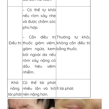
– Có thể tự khỏi
nếu rôm sảy nhẹ
và được chăm sóc
phù hợp.
– Cần điều trị
Thường tự khỏi,
Điều trị
thuốc giảm viêm,
không cần điều trị
giảm ngứa, kem
bằng thuốc.
bôi ngoài da nếu
rôm sảy nặng có
dấu hiệu viêm
nhiễm.
Khả
Có thể tái phát
năng
nhiều lần và trở
Ít tái phát.
tái phát
nên nặng hơn.