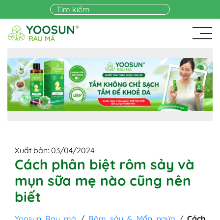
Skip to main content
Xuất bản: 03/04/2024
Cách phân biệt rôm sảy và
mụn sữa mẹ nào cũng nên
biết
Yoosun Rau má
/
Rôm sảy & Mẩn ngứa
/
Cách