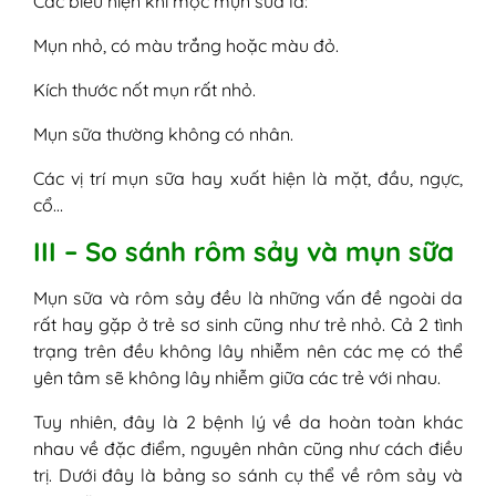
Các biểu hiện khi mọc mụn sữa là:
Mụn nhỏ, có màu trắng hoặc màu đỏ.
Kích thước nốt mụn rất nhỏ.
Mụn sữa thường không có nhân.
Các vị trí mụn sữa hay xuất hiện là mặt, đầu, ngực,
cổ…
III – So sánh rôm sảy và mụn sữa
Mụn sữa và rôm sảy đều là những vấn đề ngoài da
rất hay gặp ở trẻ sơ sinh cũng như trẻ nhỏ. Cả 2 tình
trạng trên đều không lây nhiễm nên các mẹ có thể
yên tâm sẽ không lây nhiễm giữa các trẻ với nhau.
Tuy nhiên, đây là 2 bệnh lý về da hoàn toàn khác
nhau về đặc điểm, nguyên nhân cũng như cách điều
trị. Dưới đây là bảng so sánh cụ thể về rôm sảy và