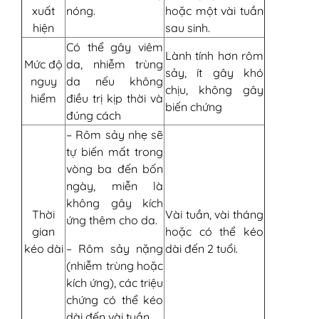
xuất
nóng.
hoặc một vài tuần
hiện
sau sinh.
Có thể gây viêm
Lành tính hơn rôm
Mức độ
da, nhiễm trùng
sảy, ít gây khó
nguy
da nếu không
chịu, không gây
hiểm
điều trị kịp thời và
biến chứng
đúng cách
– Rôm sảy nhẹ sẽ
tự biến mất trong
vòng ba đến bốn
ngày, miễn là
không gây kích
Thời
Vài tuần, vài tháng
ứng thêm cho da.
gian
hoặc có thể kéo
kéo dài
– Rôm sảy nặng
dài đến 2 tuổi.
(nhiễm trùng hoặc
kích ứng), các triệu
chứng có thể kéo
dài đến vài tuần.