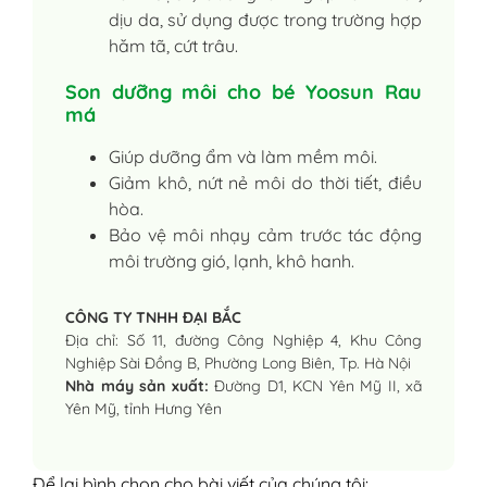
dịu da, sử dụng được trong trường hợp
hăm tã, cứt trâu.
Son dưỡng môi cho bé Yoosun Rau
má
Giúp dưỡng ẩm và làm mềm môi.
Giảm khô, nứt nẻ môi do thời tiết, điều
hòa.
Bảo vệ môi nhạy cảm trước tác động
môi trường gió, lạnh, khô hanh.
CÔNG TY TNHH ĐẠI BẮC
Địa chỉ: Số 11, đường Công Nghiệp 4, Khu Công
Nghiệp Sài Đồng B, Phường Long Biên, Tp. Hà Nội
Nhà máy sản xuất:
Đường D1, KCN Yên Mỹ II, xã
Yên Mỹ, tỉnh Hưng Yên
Để lại bình chọn cho bài viết của chúng tôi: