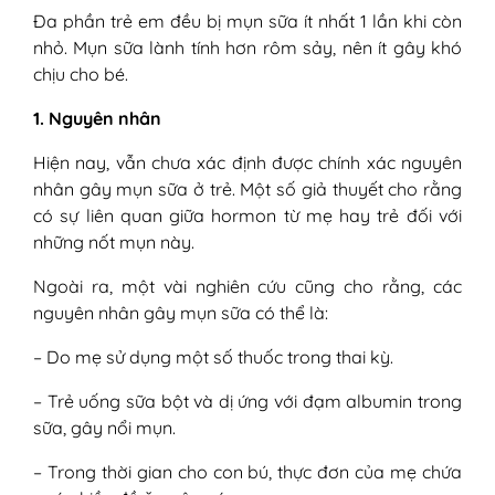
Đa phần trẻ em đều bị mụn sữa ít nhất 1 lần khi còn
nhỏ. Mụn sữa lành tính hơn rôm sảy, nên ít gây khó
chịu cho bé.
1. Nguyên nhân
Hiện nay, vẫn chưa xác định được chính xác nguyên
nhân gây mụn sữa ở trẻ. Một số giả thuyết cho rằng
có sự liên quan giữa hormon từ mẹ hay trẻ đối với
những nốt mụn này.
Ngoài ra, một vài nghiên cứu cũng cho rằng, các
nguyên nhân gây mụn sữa có thể là:
– Do mẹ sử dụng một số thuốc trong thai kỳ.
– Trẻ uống sữa bột và dị ứng với đạm albumin trong
sữa, gây nổi mụn.
– Trong thời gian cho con bú, thực đơn của mẹ chứa