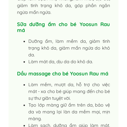
giảm tình trạng khô da, góp phần ngăn
ngừa mẩn ngứa.
Sữa dưỡng ẩm cho bé Yoosun Rau
má
Dưỡng ẩm, làm mềm da, giảm tình
trạng khô da, giảm mẩn ngứa do khô
da.
Làm mát da, dịu da do khô da.
Dầu massage cho bé Yoosun Rau má
Làm mềm, mượt da, hỗ trợ cho việc
mát - xa cho bé giúp mang đến cho bé
sự thư giãn tuyệt vời.
Tạo lớp màng giữ ẩm trên da, bảo vệ
da và mang lại làn da mềm mại, mịn
màng.
Làm sạch, dưỡng ẩm giúp làm mát,