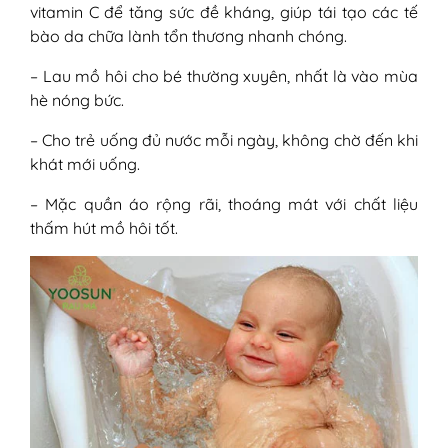
vitamin C để tăng sức đề kháng, giúp tái tạo các tế
bào da chữa lành tổn thương nhanh chóng.
– Lau mồ hôi cho bé thường xuyên, nhất là vào mùa
hè nóng bức.
– Cho trẻ uống đủ nước mỗi ngày, không chờ đến khi
khát mới uống.
– Mặc quần áo rộng rãi, thoáng mát với chất liệu
thấm hút mồ hôi tốt.