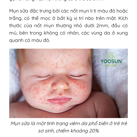
Mụn sữa đặc trưng bởi các nốt mụn li ti màu đỏ hoặc
trắng, có thể mọc ở bất kỳ vị trí nào trên mặt. Kích
thước của nốt mụn thường nhỏ dưới 2mm, đầu có
mủ, bên trong không có nhân, các vùng da ở xung
quanh có màu đỏ.
Mụn sữa là một tình trạng viêm da phổ biến ở trẻ trẻ
sơ sinh, chiếm khoảng 20%.