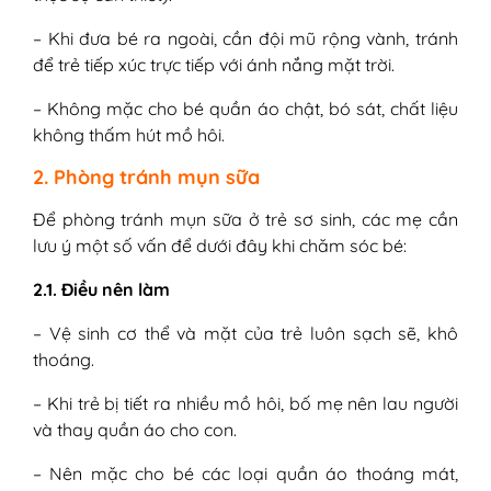
– Khi đưa bé ra ngoài, cần đội mũ rộng vành, tránh
để trẻ tiếp xúc trực tiếp với ánh nắng mặt trời.
– Không mặc cho bé quần áo chật, bó sát, chất liệu
không thấm hút mồ hôi.
2. Phòng tránh mụn sữa
Để phòng tránh mụn sữa ở trẻ sơ sinh, các mẹ cần
lưu ý một số vấn để dưới đây khi chăm sóc bé:
2.1. Điều nên làm
– Vệ sinh cơ thể và mặt của trẻ luôn sạch sẽ, khô
thoáng.
– Khi trẻ bị tiết ra nhiều mồ hôi, bố mẹ nên lau người
và thay quần áo cho con.
– Nên mặc cho bé các loại quần áo thoáng mát,