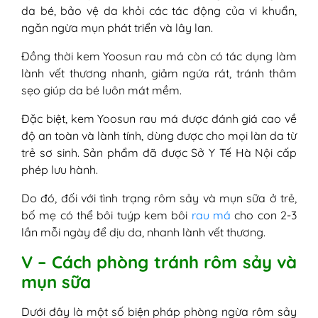
da bé, bảo vệ da khỏi các tác động của vi khuẩn,
ngăn ngừa mụn phát triển và lây lan.
Đồng thời kem Yoosun rau má còn có tác dụng làm
lành vết thương nhanh, giảm ngứa rát, tránh thâm
sẹo giúp da bé luôn mát mềm.
Đặc biệt, kem Yoosun rau má được đánh giá cao về
độ an toàn và lành tính, dùng được cho mọi làn da từ
trẻ sơ sinh. Sản phẩm đã được Sở Y Tế Hà Nội cấp
phép lưu hành.
Do đó, đối với tình trạng rôm sảy và mụn sữa ở trẻ,
bố mẹ có thể bôi tuýp kem bôi
rau má
cho con 2-3
lần mỗi ngày để dịu da, nhanh lành vết thương.
V – Cách phòng tránh rôm sảy và
mụn sữa
Dưới đây là một số biện pháp phòng ngừa rôm sảy