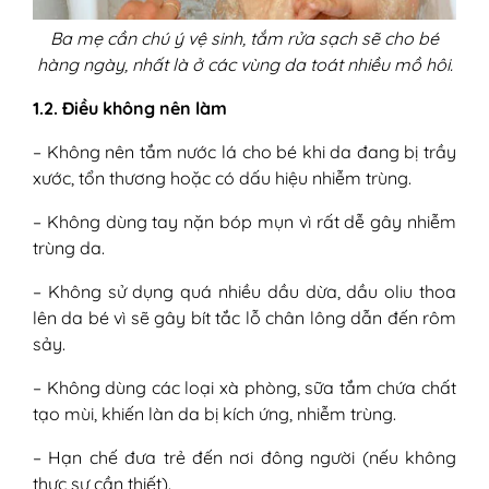
Ba mẹ cần chú ý vệ sinh, tắm rửa sạch sẽ cho bé
hàng ngày, nhất là ở các vùng da toát nhiều mồ hôi.
1.2. Điều không nên làm
– Không nên tắm nước lá cho bé khi da đang bị trầy
xước, tổn thương hoặc có dấu hiệu nhiễm trùng.
– Không dùng tay nặn bóp mụn vì rất dễ gây nhiễm
trùng da.
– Không sử dụng quá nhiều dầu dừa, dầu oliu thoa
lên da bé vì sẽ gây bít tắc lỗ chân lông dẫn đến rôm
sảy.
– Không dùng các loại xà phòng, sữa tắm chứa chất
tạo mùi, khiến làn da bị kích ứng, nhiễm trùng.
– Hạn chế đưa trẻ đến nơi đông người (nếu không
thực sự cần thiết).