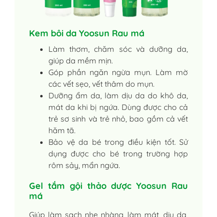
Kem bôi da Yoosun Rau má
Làm thơm, chăm sóc và dưỡng da,
giúp da mềm mịn.
Góp phần ngăn ngừa mụn. Làm mờ
các vết sẹo, vết thâm do mụn.
Dưỡng ẩm da, làm dịu da do khô da,
mát da khi bị ngứa. Dùng được cho cả
trẻ sơ sinh và trẻ nhỏ, bao gồm cả vết
hăm tã.
Bảo vệ da bé trong điều kiện tốt. Sử
dụng được cho bé trong trường hợp
rôm sảy, mẩn ngứa.
Gel tắm gội thảo dược Yoosun Rau
má
Giúp làm sạch nhẹ nhàng, làm mát, dịu da,