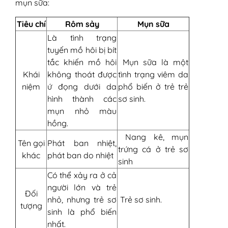
mụn sữa:
Tiêu chí
Rôm sảy
Mụn sữa
Là tình trạng
tuyến mồ hôi bị bít
tắc khiến mồ hôi
Mụn sữa là một
Khái
không thoát được
tình trạng viêm da
niệm
ứ đọng dưới da
phổ biến ở trẻ trẻ
hình thành các
sơ sinh.
mụn nhỏ màu
hồng.
Nang kê, mụn
Tên gọi
Phát ban nhiệt,
trứng cá ở trẻ sơ
khác
phát ban do nhiệt
sinh
Có thể xảy ra ở cả
người lớn và trẻ
Đối
nhỏ, nhưng trẻ sơ
Trẻ sơ sinh.
tượng
sinh là phổ biến
nhất.