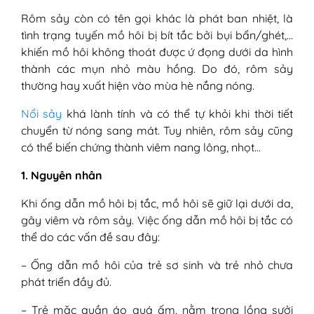
Rôm sảy còn có tên gọi khác là phát ban nhiệt, là
tình trạng tuyến mồ hôi bị bít tắc bởi bụi bẩn/ghét,…
khiến mồ hôi không thoát được ứ đọng dưới da hình
thành các mụn nhỏ màu hồng. Do đó, rôm sảy
thường hay xuất hiện vào mùa hè nắng nóng.
Nổi sảy
khá lành tính và có thể tự khỏi khi thời tiết
chuyển từ nóng sang mát. Tuy nhiên, rôm sảy cũng
có thể biến chứng thành viêm nang lông, nhọt…
1. Nguyên nhân
Khi ống dẫn mồ hôi bị tắc, mồ hôi sẽ giữ lại dưới da,
gây viêm và rôm sảy. Việc ống dẫn mồ hôi bị tắc có
thể do các vấn đề sau đây:
– Ống dẫn mồ hôi của trẻ sơ sinh và trẻ nhỏ chưa
phát triển đầy đủ.
– Trẻ mặc quần áo quá ấm, nằm trong lồng sưởi