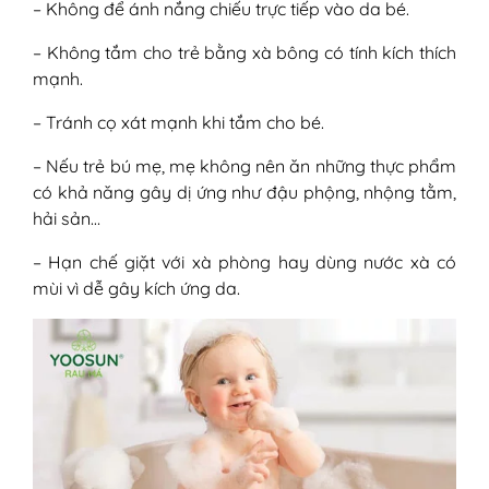
– Không để ánh nắng chiếu trực tiếp vào da bé.
– Không tắm cho trẻ bằng xà bông có tính kích thích
mạnh.
– Tránh cọ xát mạnh khi tắm cho bé.
– Nếu trẻ bú mẹ, mẹ không nên ăn những thực phẩm
có khả năng gây dị ứng như đậu phộng, nhộng tằm,
hải sản…
– Hạn chế giặt với xà phòng hay dùng nước xà có
mùi vì dễ gây kích ứng da.