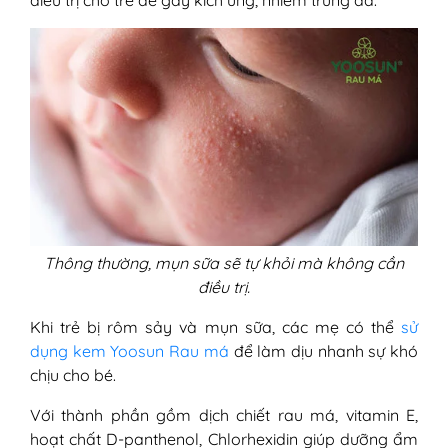
Thông thường, mụn sữa sẽ tự khỏi mà không cần
điều trị.
Khi trẻ bị rôm sảy và mụn sữa, các mẹ có thể
sử
dụng kem Yoosun Rau má
để làm dịu nhanh sự khó
chịu cho bé.
Với thành phần gồm dịch chiết rau má, vitamin E,
hoạt chất D-panthenol, Chlorhexidin giúp dưỡng ẩm