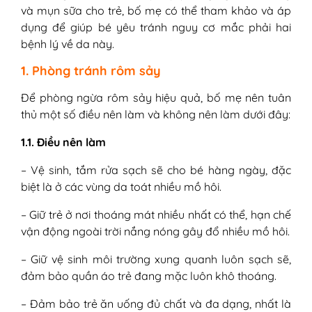
và mụn sữa cho trẻ, bố mẹ có thể tham khảo và áp
dụng để giúp bé yêu tránh nguy cơ mắc phải hai
bệnh lý về da này.
1. Phòng tránh rôm sảy
Để phòng ngừa rôm sảy hiệu quả, bố mẹ nên tuân
thủ một số điều nên làm và không nên làm dưới đây:
1.1. Điều nên làm
– Vệ sinh, tắm rửa sạch sẽ cho bé hàng ngày, đặc
biệt là ở các vùng da toát nhiều mồ hôi.
– Giữ trẻ ở nơi thoáng mát nhiều nhất có thể, hạn chế
vận động ngoài trời nắng nóng gây đổ nhiều mồ hôi.
– Giữ vệ sinh môi trường xung quanh luôn sạch sẽ,
đảm bảo quần áo trẻ đang mặc luôn khô thoáng.
– Đảm bảo trẻ ăn uống đủ chất và đa dạng, nhất là