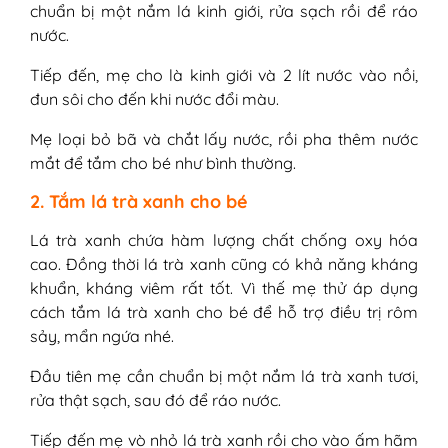
chuẩn bị một nắm lá kinh giới, rửa sạch rồi để ráo
nước.
Tiếp đến, mẹ cho là kinh giới và 2 lít nước vào nồi,
đun sôi cho đến khi nước đổi màu.
Mẹ loại bỏ bã và chắt lấy nước, rồi pha thêm nước
mắt để tắm cho bé như bình thường.
2. Tắm lá trà xanh cho bé
Lá trà xanh chứa hàm lượng chất chống oxy hóa
cao. Đồng thời lá trà xanh cũng có khả năng kháng
khuẩn, kháng viêm rất tốt. Vì thế mẹ thử áp dụng
cách tắm lá trà xanh cho bé để hỗ trợ điều trị rôm
sảy, mẩn ngứa nhé.
Đầu tiên mẹ cần chuẩn bị một nắm lá trà xanh tươi,
rửa thật sạch, sau đó để ráo nước.
Tiếp đến mẹ vò nhỏ lá trà xanh rồi cho vào ấm hãm