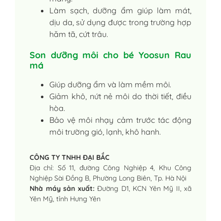
Làm sạch, dưỡng ẩm giúp làm mát,
dịu da, sử dụng được trong trường hợp
hăm tã, cứt trâu.
Son dưỡng môi cho bé Yoosun Rau
má
Giúp dưỡng ẩm và làm mềm môi.
Giảm khô, nứt nẻ môi do thời tiết, điều
hòa.
Bảo vệ môi nhạy cảm trước tác động
môi trường gió, lạnh, khô hanh.
CÔNG TY TNHH ĐẠI BẮC
Địa chỉ: Số 11, đường Công Nghiệp 4, Khu Công
Nghiệp Sài Đồng B, Phường Long Biên, Tp. Hà Nội
Nhà máy sản xuất:
Đường D1, KCN Yên Mỹ II, xã
Yên Mỹ, tỉnh Hưng Yên