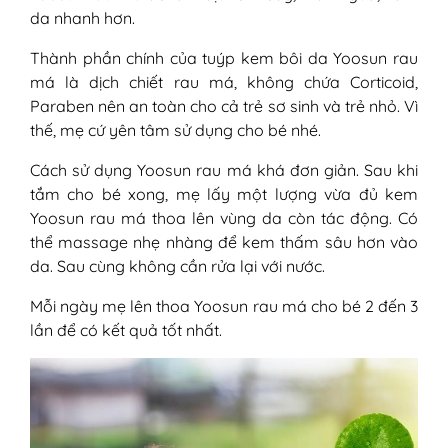
da nhanh hơn.
Thành phần chính của tuýp kem bôi da Yoosun rau
má là dịch chiết rau má, không chứa Corticoid,
Paraben nên an toàn cho cả trẻ sơ sinh và trẻ nhỏ. Vì
thế, mẹ cứ yên tâm sử dụng cho bé nhé.
Cách sử dụng Yoosun rau má khá đơn giản. Sau khi
tắm cho bé xong, mẹ lấy một lượng vừa đủ kem
Yoosun rau má thoa lên vùng da còn tác động. Có
thể massage nhẹ nhàng để kem thấm sâu hơn vào
da. Sau cùng không cần rửa lại với nước.
Mỗi ngày mẹ lên thoa Yoosun rau má cho bé 2 đến 3
lần để có kết quả tốt nhất.