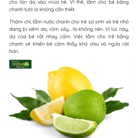
cho làn da vào mùa hè. Vì thế, tắm cho bé bằng
chanh tươi là không cần thiết.
Thậm chí, tắm nước chanh cho trẻ sơ sinh và trẻ nhỏ
đang bị viêm da, rôm sảy… là không nên. Vì lúc này,
da của bé rất nhạy cảm. Việc tắm cho trẻ bằng
chanh sẽ khiến bé cảm thấy khó chịu và ngứa rát
hơn.