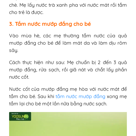
chè. Mẹ lấy nước trà xanh pha với nước mát rồi tắm
cho trẻ là được.
3. Tắm nước mướp đắng cho bé
Vào mùa hè, các mẹ thường tắm nước của quả
mướp đắng cho bé để làm mát da và làm dịu rôm
sảy.
Cách thực hiện như sau: Mẹ chuẩn bị 2 đến 3 quả
mướp đắng, rửa sạch, rồi giã nát và chắt lấy phần
nước cốt.
Nước cốt của mướp đắng mẹ hòa với nước mát để
tắm cho bé. Sau khi
tắm nước mướp đắng
xong mẹ
tắm lại cho bé một lần nữa bằng nước sạch.