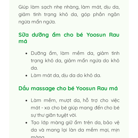
Giúp làm sạch nhẹ nhàng, làm mát, dịu da,
giảm tình trạng khô da, góp phần ngăn
ngừa mẩn ngứa.
Sữa dưỡng ẩm cho bé Yoosun Rau
má
Dưỡng ẩm, làm mềm da, giảm tình
trạng khô da, giảm mẩn ngứa do khô
da.
Làm mát da, dịu da do khô da.
Dầu massage cho bé Yoosun Rau má
Làm mềm, mượt da, hỗ trợ cho việc
mát - xa cho bé giúp mang đến cho bé
sự thư giãn tuyệt vời.
Tạo lớp màng giữ ẩm trên da, bảo vệ
da và mang lại làn da mềm mại, mịn
màng.