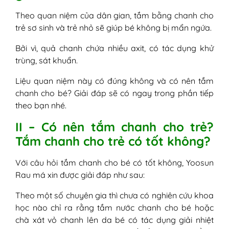
Theo quan niệm của dân gian, tắm bằng chanh cho
trẻ sơ sinh và trẻ nhỏ sẽ giúp bé không bị mẩn ngứa.
Bởi vì, quả chanh chứa nhiều axit, có tác dụng khử
trùng, sát khuẩn.
Liệu quan niệm này có đúng không và có nên tắm
chanh cho bé? Giải đáp sẽ có ngay trong phần tiếp
theo bạn nhé.
II – Có nên tắm chanh cho trẻ?
Tắm chanh cho trẻ có tốt không?
Với câu hỏi tắm chanh cho bé có tốt không, Yoosun
Rau má xin được giải đáp như sau:
Theo một số chuyên gia thì chưa có nghiên cứu khoa
học nào chỉ ra rằng tắm nước chanh cho bé hoặc
chà xát vỏ chanh lên da bé có tác dụng giải nhiệt