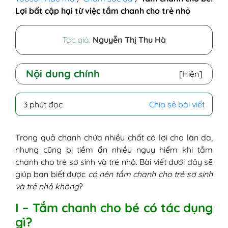
Lợi bất cập hại từ việc tắm chanh cho trẻ nhỏ
Tác giả:
Nguyễn Thị Thu Hà
Nội dung chính
[Hiện]
I - Tắm chanh cho bé có tác dụng gì?
3 phút đọc
Chia sẻ bài viết
II - Có nên tắm chanh cho trẻ? Tắm chanh
cho trẻ có tốt không?
III - 3 cách tắm lá đơn giản, hiệu quả cho
Trong quả chanh chứa nhiều chất có lợi cho làn da,
trẻ bị rôm sảy, mẩn ngứa, hăm da
nhưng cũng bị tiềm ẩn nhiều nguy hiểm khi tắm
1. Tắm lá kinh giới cho bé
chanh cho trẻ sơ sinh và trẻ nhỏ. Bài viết dưới đây sẽ
2. Tắm lá trà xanh cho bé
giúp bạn biết được
có nên tắm chanh cho trẻ sơ sinh
3. Tắm nước mướp đắng cho bé
và trẻ nhỏ không
?
IV - Lưu ý khi tắm các loại nước lá cho bé
I – Tắm chanh cho bé có tác dụng
gì?