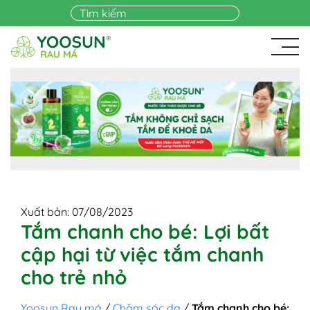
Skip to main content
Xuất bản: 07/08/2023
Tắm chanh cho bé: Lợi bất
cập hại từ việc tắm chanh
cho trẻ nhỏ
Yoosun Rau má
/
Chăm sóc da
/
Tắm chanh cho bé: