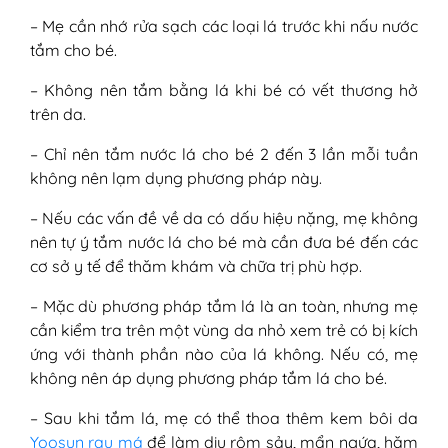
– Mẹ cần nhớ rửa sạch các loại lá trước khi nấu nước
tắm cho bé.
– Không nên tắm bằng lá khi bé có vết thương hở
trên da.
– Chỉ nên tắm nước lá cho bé 2 đến 3 lần mỗi tuần
không nên lạm dụng phương pháp này.
– Nếu các vấn đề về da có dấu hiệu nặng, mẹ không
nên tự ý tắm nước lá cho bé mà cần đưa bé đến các
cơ sở y tế để thăm khám và chữa trị phù hợp.
– Mặc dù phương pháp tắm lá là an toàn, nhưng mẹ
cần kiểm tra trên một vùng da nhỏ xem trẻ có bị kích
ứng với thành phần nào của lá không. Nếu có, mẹ
không nên áp dụng phương pháp tắm lá cho bé.
– Sau khi tắm lá, mẹ có thể thoa thêm kem bôi da
Yoosun rau má
để làm dịu rôm sảy, mẩn ngứa, hăm