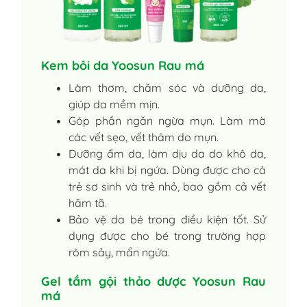
Kem bôi da Yoosun Rau má
Làm thơm, chăm sóc và dưỡng da,
giúp da mềm mịn.
Góp phần ngăn ngừa mụn. Làm mờ
các vết sẹo, vết thâm do mụn.
Dưỡng ẩm da, làm dịu da do khô da,
mát da khi bị ngứa. Dùng được cho cả
trẻ sơ sinh và trẻ nhỏ, bao gồm cả vết
hăm tã.
Bảo vệ da bé trong điều kiện tốt. Sử
dụng được cho bé trong trường hợp
rôm sảy, mẩn ngứa.
Gel tắm gội thảo dược Yoosun Rau
má