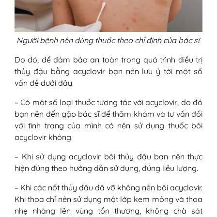
Người bệnh nên dùng thuốc theo chỉ định của bác sĩ.
Do đó, để đảm bảo an toàn trong quá trình điều trị
thủy đậu bằng acyclovir bạn nên lưu ý tới một số
vấn đề dưới đây:
– Có một số loại thuốc tương tác với acyclovir, do đó
bạn nên đến gặp bác sĩ để thăm khám và tư vấn đối
với tình trạng của mình có nên sử dụng thuốc bôi
acyclovir không.
– Khi sử dụng acyclovir bôi thủy đậu bạn nên thực
hiện đúng theo hướng dẫn sử dụng, đúng liều lượng.
– Khi các nốt thủy đậu đã vỡ không nên bôi acyclovir.
Khi thoa chỉ nên sử dụng một lớp kem mỏng và thoa
nhẹ nhàng lên vùng tổn thương, không chà sát