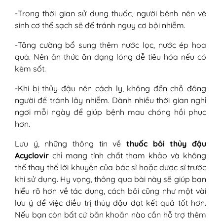
-Trong thời gian sử dụng thuốc, người bệnh nên vệ
sinh cơ thể sạch sẽ để tránh nguy cơ bội nhiễm.
-Tăng cường bổ sung thêm nước lọc, nước ép hoa
quả. Nên ăn thức ăn dạng lỏng dễ tiêu hóa nếu có
kèm sốt.
-Khi bị thủy đậu nên cách ly, không đến chỗ đông
người để tránh lây nhiễm. Dành nhiều thời gian nghỉ
ngơi mỗi ngày để giúp bệnh mau chóng hồi phục
hơn.
Lưu ý, những thông tin về
thuốc bôi thủy đậu
Acyclovir
chỉ mang tính chất tham khảo và không
thể thay thế lời khuyên của bác sĩ hoặc dược sĩ trước
khi sử dụng. Hy vọng, thông qua bài này sẽ giúp bạn
hiểu rõ hơn về tác dụng, cách bôi cũng như một vài
lưu ý để việc điều trị thủy đậu đạt kết quả tốt hơn.
Nếu bạn còn bất cứ băn khoăn nào cần hỗ trợ thêm