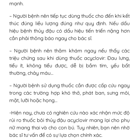
mạnh.
– Người bệnh nên tiếp tục dùng thuốc cho đến khi kết
thúc đúng liều lượng đúng như quy định. Nếu dấu
hiệu bệnh thủy đậu có dấu hiệu tiến triển nặng hơn
cần phải thông báo ngay cho bác sĩ.
– Người bệnh nên thăm khám ngay nếu thấy các
triệu chứng sau khi dùng thuốc acyclovir: Đau lưng,
tiểu ít, không tiểu được, dễ bị bầm tím, yếu bất
thường, chảy máu…
– Người bệnh sử dụng thuốc cần được cấp cứu ngay
trong các trường hợp khó thở, phát ban, sưng môi,
mặt, lưỡi hoặc họng…
-Hiện nay, chưa có nghiên cứu nào xác nhận mức độ
rủi ro thuốc bôi thủy đậu acyclovir mang lại cho phụ
nữ mang thai và cho con bú. Tuy nhiên, bạn nên nhờ
bác sĩ tư vấn để có sự lựa chọn chính xác.