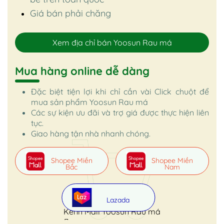
Giá bán phải chăng
Xem địa chỉ bán Yoosun Rau má
Mua hàng online dễ dàng
Đặc biệt tiện lợi khi chỉ cần vài Click chuột để
mua sản phẩm Yoosun Rau má
Các sự kiện ưu đãi và trợ giá được thực hiện liên
tục.
Giao hàng tận nhà nhanh chóng.
Shopee Miền
Shopee Miền
Bắc
Nam
Lazada
Kênh Mall Yoosun Rau má