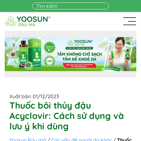
Skip to main content
Xuất bản: 01/12/2023
Thuốc bôi thủy đậu
Acyclovir: Cách sử dụng và
lưu ý khi dùng
Yoosun Rau má
/
Các vấn đề ngoài da khác
/
Thuốc