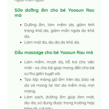
Sữa dưỡng ẩm cho bé Yoosun Rau
má
Dưỡng ẩm, làm mềm da, giảm tình
trạng khô da, giảm mẩn ngứa do khô
da.
Làm mát da, dịu da do khô da.
Dầu massage cho bé Yoosun Rau má
Làm mềm, mượt da, hỗ trợ cho việc
mát - xa cho bé giúp mang đến cho bé
sự thư giãn tuyệt vời.
Tạo lớp màng giữ ẩm trên da, bảo vệ
da và mang lại làn da mềm mại, mịn
màng.
Làm sạch, dưỡng ẩm giúp làm mát,
dịu da, sử dụng được trong trường hợp
hăm tã, cứt trâu.