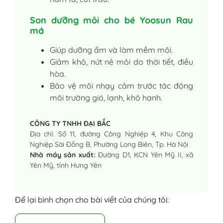
Son dưỡng môi cho bé Yoosun Rau
má
Giúp dưỡng ẩm và làm mềm môi.
Giảm khô, nứt nẻ môi do thời tiết, điều
hòa.
Bảo vệ môi nhạy cảm trước tác động
môi trường gió, lạnh, khô hanh.
CÔNG TY TNHH ĐẠI BẮC
Địa chỉ: Số 11, đường Công Nghiệp 4, Khu Công
Nghiệp Sài Đồng B, Phường Long Biên, Tp. Hà Nội
Nhà máy sản xuất:
Đường D1, KCN Yên Mỹ II, xã
Yên Mỹ, tỉnh Hưng Yên
Để lại bình chọn cho bài viết của chúng tôi: