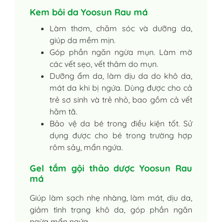
Kem bôi da Yoosun Rau má
Làm thơm, chăm sóc và dưỡng da,
giúp da mềm mịn.
Góp phần ngăn ngừa mụn. Làm mờ
các vết sẹo, vết thâm do mụn.
Dưỡng ẩm da, làm dịu da do khô da,
mát da khi bị ngứa. Dùng được cho cả
trẻ sơ sinh và trẻ nhỏ, bao gồm cả vết
hăm tã.
Bảo vệ da bé trong điều kiện tốt. Sử
dụng được cho bé trong trường hợp
rôm sảy, mẩn ngứa.
Gel tắm gội thảo dược Yoosun Rau
má
Giúp làm sạch nhẹ nhàng, làm mát, dịu da,
giảm tình trạng khô da, góp phần ngăn
ngừa mẩn ngứa.