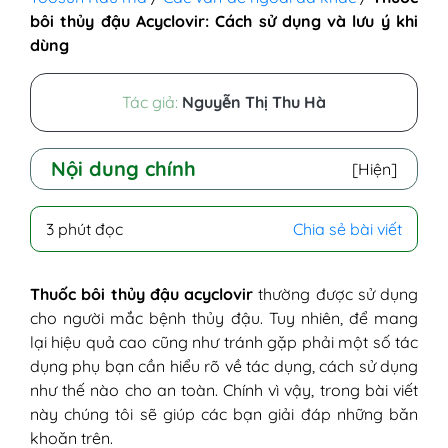
bôi thủy đậu Acyclovir: Cách sử dụng và lưu ý khi
dùng
Tác giả:
Nguyễn Thị Thu Hà
Nội dung chính
[Hiện]
I - Thủy đậu có bôi acyclovir không?
3 phút đọc
Chia sẻ bài viết
II - Cách sử dụng thuốc bôi thủy đậu
acyclovir
III - Lưu ý khi dùng liều acyclovir điều trị
Thuốc bôi thủy đậu acyclovir
thường được sử dụng
thủy đậu
cho người mắc bệnh thủy đậu. Tuy nhiên, để mang
lại hiệu quả cao cũng như tránh gặp phải một số tác
dụng phụ bạn cần hiểu rõ về tác dụng, cách sử dụng
như thế nào cho an toàn. Chính vì vậy, trong bài viết
này chúng tôi sẽ giúp các bạn giải đáp những băn
khoăn trên.