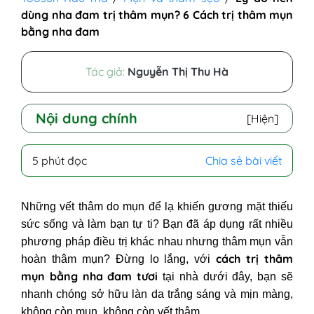
dùng nha đam trị thâm mụn? 6 Cách trị thâm mụn
bằng nha đam
Tác giả:
Nguyễn Thị Thu Hà
Nội dung chính
[Hiện]
I - Tại sao nên dùng nha đam trị
5 phút đọc
Chia sẻ bài viết
thâm mụn?
I - Hướng dẫn cách trị thâm mụn
Những vết thâm do mụn để lạ khiến gương mặt thiếu
bằng nha đam tươi ngay tại nhà
sức sống và làm bạn tự ti? Bạn đã áp dụng rất nhiều
1. Trị thâm mụn bằng nha đam tươi
phương pháp điều trị khác nhau nhưng thâm mụn vẫn
và mật ong
cách trị thâm
hoàn thâm mụn? Đừng lo lắng, với
2. Mặt nạ trị thâm mụn từ nha đam
mụn bằng nha đam tươi
tại nhà dưới đây, bạn sẽ
và chanh
nhanh chóng sở hữu làn da trắng sáng và mịn màng,
3. Mẹo trị thâm mụn bằng lô hội và
không còn mụn, không còn vết thâm.