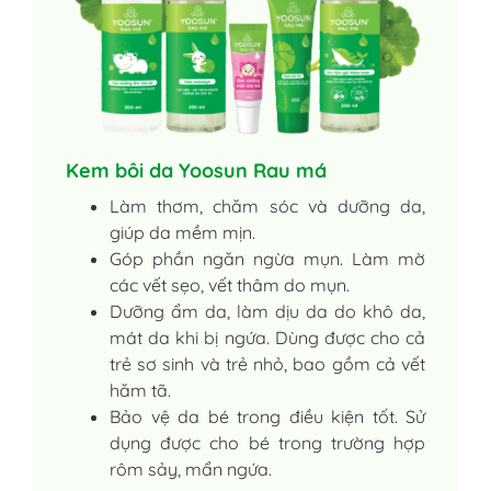
Kem bôi da Yoosun Rau má
Làm thơm, chăm sóc và dưỡng da,
giúp da mềm mịn.
Góp phần ngăn ngừa mụn. Làm mờ
các vết sẹo, vết thâm do mụn.
Dưỡng ẩm da, làm dịu da do khô da,
mát da khi bị ngứa. Dùng được cho cả
trẻ sơ sinh và trẻ nhỏ, bao gồm cả vết
hăm tã.
Bảo vệ da bé trong điều kiện tốt. Sử
dụng được cho bé trong trường hợp
rôm sảy, mẩn ngứa.