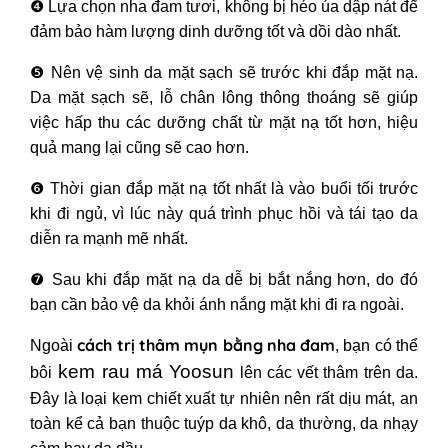
❹
Lựa chọn nha đam tươi, không bị héo úa dập nát để
đảm bảo hàm lượng dinh dưỡng tốt và dồi dào nhất.
❺
Nên vệ sinh da mặt sạch sẽ trước khi đắp mặt nạ.
Da mặt sạch sẽ, lỗ chân lông thông thoáng sẽ giúp
việc hấp thu các dưỡng chất từ mặt nạ tốt hơn, hiệu
quả mang lại cũng sẽ cao hơn.
❻
Thời gian đắp mặt nạ tốt nhất là vào buổi tối trước
khi đi ngủ, vì lúc này quá trình phục hồi và tái tạo da
diễn ra mạnh mẽ nhất.
❼
Sau khi đắp mặt nạ da dễ bị bắt nắng hơn, do đó
bạn cần bảo vệ da khỏi ánh nắng mặt khi đi ra ngoài.
cách trị thâm mụn bằng nha đam
Ngoài
, bạn có thể
kem rau má Yoosun
bôi
lên các vết thâm trên da.
Đây là loại kem chiết xuất tự nhiên nên rất dịu mát, an
toàn kể cả bạn thuộc tuýp da khô, da thường, da nhạy