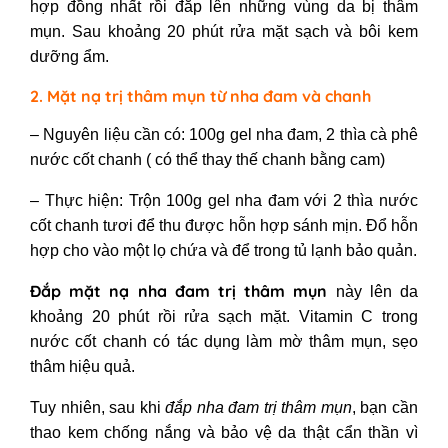
hợp đồng nhất rồi đắp lên những vùng da bị thâm
mụn. Sau khoảng 20 phút rửa mặt sạch và bôi kem
dưỡng ẩm.
2. Mặt nạ trị thâm mụn từ nha đam và chanh
– Nguyên liệu cần có: 100g gel nha đam, 2 thìa cà phê
nước cốt chanh ( có thể thay thế chanh bằng cam)
– Thực hiện: Trộn 100g gel nha đam với 2 thìa nước
cốt chanh tươi để thu được hỗn hợp sánh mịn. Đổ hỗn
hợp cho vào một lọ chứa và để trong tủ lạnh bảo quản.
Đắp mặt nạ nha đam trị thâm mụn
này lên da
khoảng 20 phút rồi rửa sạch mặt. Vitamin C trong
nước cốt chanh có tác dụng làm mờ thâm mụn, sẹo
thâm hiệu quả.
Tuy nhiên, sau khi
đắp nha đam trị thâm mụn
, bạn cần
thao kem chống nắng và bảo vệ da thật cẩn thần vì