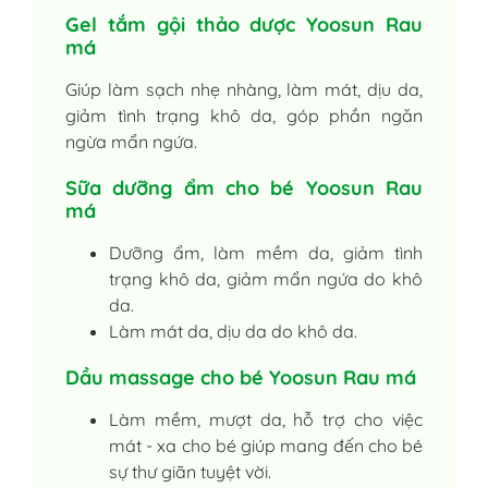
Gel tắm gội thảo dược Yoosun Rau
má
Giúp làm sạch nhẹ nhàng, làm mát, dịu da,
giảm tình trạng khô da, góp phần ngăn
ngừa mẩn ngứa.
Sữa dưỡng ẩm cho bé Yoosun Rau
má
Dưỡng ẩm, làm mềm da, giảm tình
trạng khô da, giảm mẩn ngứa do khô
da.
Làm mát da, dịu da do khô da.
Dầu massage cho bé Yoosun Rau má
Làm mềm, mượt da, hỗ trợ cho việc
mát - xa cho bé giúp mang đến cho bé
sự thư giãn tuyệt vời.