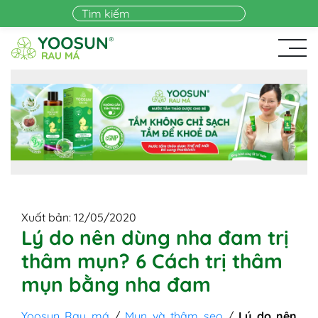
Skip to main content
Xuất bản: 12/05/2020
Lý do nên dùng nha đam trị
thâm mụn? 6 Cách trị thâm
mụn bằng nha đam
Yoosun Rau má
/
Mụn và thâm sẹo
/
Lý do nên