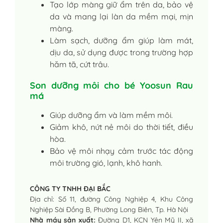
Tạo lớp màng giữ ẩm trên da, bảo vệ
da và mang lại làn da mềm mại, mịn
màng.
Làm sạch, dưỡng ẩm giúp làm mát,
dịu da, sử dụng được trong trường hợp
hăm tã, cứt trâu.
Son dưỡng môi cho bé Yoosun Rau
má
Giúp dưỡng ẩm và làm mềm môi.
Giảm khô, nứt nẻ môi do thời tiết, điều
hòa.
Bảo vệ môi nhạy cảm trước tác động
môi trường gió, lạnh, khô hanh.
CÔNG TY TNHH ĐẠI BẮC
Địa chỉ: Số 11, đường Công Nghiệp 4, Khu Công
Nghiệp Sài Đồng B, Phường Long Biên, Tp. Hà Nội
Nhà máy sản xuất:
Đường D1, KCN Yên Mỹ II, xã