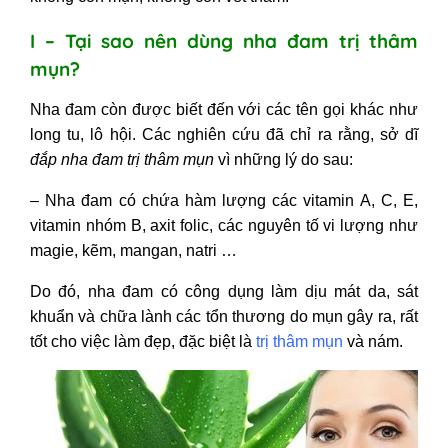
nước vo gạo
4. Cách dùng nha đam trị thâm mụn
I – Tại sao nên dùng nha đam trị thâm
kết hợp với sữa tươi
mụn?
5. Mẹo trị thâm mụn bằng nha đam
tươi và vitamin E
Nha đam còn được biết đến với các tên gọi khác như
6. Dùng nha đam trị thâm mụn
long tu, lô hội. Các nghiên cứu đã chỉ ra rằng, sở dĩ
Webtretho chia sẻ
đắp nha đam trị thâm mụn
vì những lý do sau:
III - 7 lưu ý khi trị thâm mụn bằng
– Nha đam có chứa hàm lượng các vitamin A, C, E,
nha đam tươi
vitamin nhóm B, axit folic, các nguyên tố vi lượng như
magie, kẽm, mangan, natri …
Do đó, nha đam có công dụng làm dịu mát da, sát
khuẩn và chữa lành các tổn thương do mụn gây ra, rất
tốt cho việc làm đẹp, đặc biệt là
trị thâm mụn
và nám.