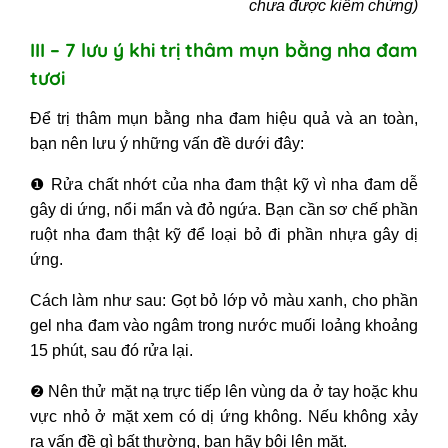
chưa được kiểm chứng)
III – 7 lưu ý khi trị thâm mụn bằng nha đam
tươi
Để trị thâm mụn bằng nha đam hiệu quả và an toàn,
bạn nên lưu ý những vấn đề dưới đây:
❶
Rửa chất nhớt của nha đam thật kỹ vì nha đam dễ
gây di ứng, nổi mẩn và đỏ ngứa. Bạn cần sơ chế phần
ruột nha đam thật kỹ để loại bỏ đi phần nhựa gây dị
ứng.
Cách làm như sau: Gọt bỏ lớp vỏ màu xanh, cho phần
gel nha đam vào ngâm trong nước muối loảng khoảng
15 phút, sau đó rửa lại.
❷
Nên thử mặt nạ trực tiếp lên vùng da ở tay hoặc khu
vực nhỏ ở mặt xem có dị ứng không. Nếu không xảy
ra vấn đề gì bất thường, bạn hãy bôi lên mặt.