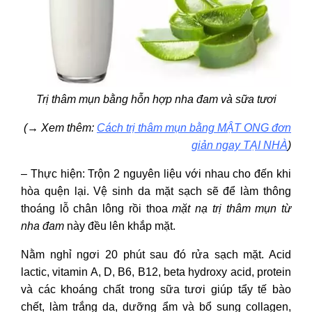
Trị thâm mụn bằng hỗn hợp nha đam và sữa tươi
(
→
Xem thêm:
Cách trị thâm mụn bằng MẬT ONG đơn
giản ngay TẠI NHÀ
)
– Thực hiện: Trộn 2 nguyên liệu với nhau cho đến khi
hòa quện lại. Vệ sinh da mặt sạch sẽ để làm thông
thoáng lỗ chân lông rồi thoa
mặt nạ trị thâm mụn từ
nha đam
này đều lên khắp mặt.
Nằm nghỉ ngơi 20 phút sau đó rửa sạch mặt. Acid
lactic, vitamin A, D, B6, B12, beta hydroxy acid, protein
và các khoáng chất trong sữa tươi giúp tẩy tế bào
chết, làm trắng da, dưỡng ẩm và bổ sung collagen,