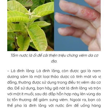
Tắm nước lá ổi để cải thiện triệu chứng viêm da cơ
địa.
– Lá đinh lăng: Lá đinh lăng, còn được gọi là nam
dương sâm là một loại thảo dược có tính mát và vị
đắng, thường được sử dụng trong điều trị viêm da cơ
địa. Để sử dụng, bạn hãy giã nát lá đinh lăng và trộn
với một ít muối, sau đó đắp hỗn hợp này lên vùng da
bị tổn thương để giảm sưng viêm. Ngoài ra, bạn có
thể pha lá đinh lăng với nước ấm để uống hàng