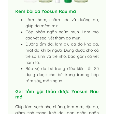
Kem bôi da Yoosun Rau má
Làm thơm, chăm sóc và dưỡng da,
giúp da mềm mịn.
Góp phần ngăn ngừa mụn. Làm mờ
các vết sẹo, vết thâm do mụn.
Dưỡng ẩm da, làm dịu da do khô da,
mát da khi bị ngứa. Dùng được cho cả
trẻ sơ sinh và trẻ nhỏ, bao gồm cả vết
hăm tã.
Bảo vệ da bé trong điều kiện tốt. Sử
dụng được cho bé trong trường hợp
rôm sảy, mẩn ngứa.
Gel tắm gội thảo dược Yoosun Rau
má
Giúp làm sạch nhẹ nhàng, làm mát, dịu da,
giảm tình trạng khô da, góp phần ngăn