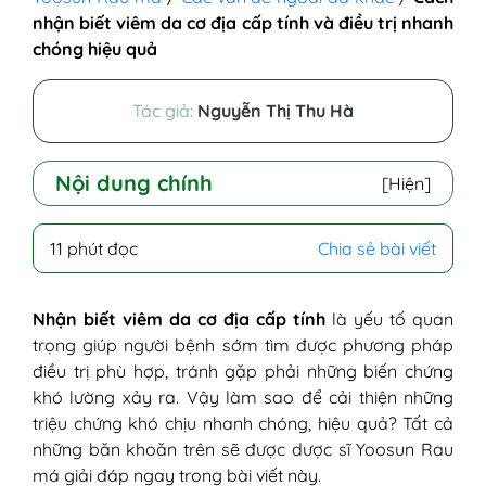
nhận biết viêm da cơ địa cấp tính và điều trị nhanh
chóng hiệu quả
Tác giả:
Nguyễn Thị Thu Hà
Nội dung chính
[Hiện]
I - Tìm hiểu bệnh viêm da cơ địa cấp tính là
11 phút đọc
Chia sẻ bài viết
gì?
II - Triệu chứng viêm da cơ địa cấp tính ở
trẻ em và người lớn
Nhận biết viêm da cơ địa cấp tính
là yếu tố quan
1. Triệu chứng viêm da cơ địa cấp tính
trọng giúp người bệnh sớm tìm được phương pháp
ở trẻ sơ sinh và nhũ nhi
điều trị phù hợp, tránh gặp phải những biến chứng
2. Triệu chứng viêm da cơ địa cấp
khó lường xảy ra. Vậy làm sao để cải thiện những
tính ở trẻ em
triệu chứng khó chịu nhanh chóng, hiệu quả? Tất cả
3. Triệu chứng viêm da cơ địa cấp tính
những băn khoăn trên sẽ được dược sĩ Yoosun Rau
ở người trưởng thành
má giải đáp ngay trong bài viết này.