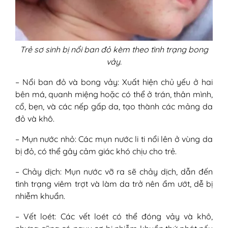
Trẻ sơ sinh bị nổi ban đỏ kèm theo tình trạng bong
vảy.
– Nổi ban đỏ và bong vảy: Xuất hiện chủ yếu ở hai
bên má, quanh miệng hoặc có thể ở trán, thân mình,
cổ, bẹn, và các nếp gấp da, tạo thành các mảng da
đỏ và khô.
– Mụn nước nhỏ: Các mụn nước li ti nổi lên ở vùng da
bị đỏ, có thể gây cảm giác khó chịu cho trẻ.
– Chảy dịch: Mụn nước vỡ ra sẽ chảy dịch, dẫn đến
tình trạng viêm trợt và làm da trở nên ẩm ướt, dễ bị
nhiễm khuẩn.
– Vết loét: Các vết loét có thể đóng vảy và khô,