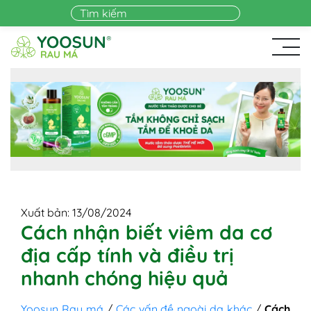
Skip to main content
Xuất bản: 13/08/2024
Cách nhận biết viêm da cơ
địa cấp tính và điều trị
nhanh chóng hiệu quả
Yoosun Rau má
/
Các vấn đề ngoài da khác
/
Cách