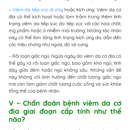
–
Viêm da tiếp xúc dị ứng
hoặc kích ứng: Viêm da cơ
địa có thể kích hoạt hoặc làm trầm trọng thêm tình
trạng viêm da tiếp xúc do tiếp xúc với các hóa chất,
mỹ phẩm hoặc ô nhiễm môi trường. Những tác nhân
này có thể làm tăng tình trạng kích ứng da, dẫn đến
các triệu chứng như ngứa, đỏ và sưng.
– Rối loạn giấc ngủ: Ngứa ngáy do viêm da cơ địa có
thể gây ra rối loạn giấc ngủ, bao gồm khó ngủ, tỉnh
dậy giữa đêm hoặc ngủ không sâu. Những vấn đề
này không chỉ ảnh hưởng đến chất lượng giấc ngủ
mà còn làm giảm chất lượng cuộc sống và sức khỏe
tổng thể của bệnh nhân.
V – Chẩn đoán bệnh viêm da cơ
địa giai đoạn cấp tính như thế
nào?