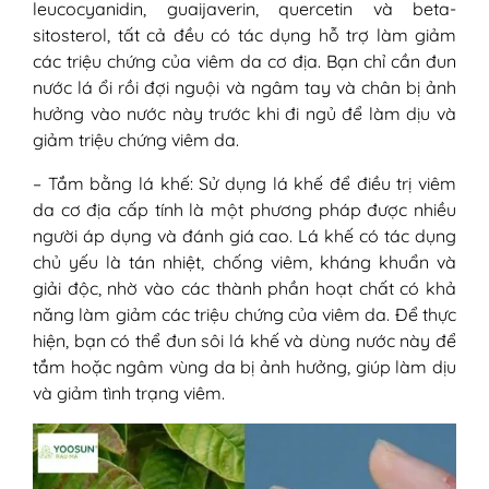
leucocyanidin, guaijaverin, quercetin và beta-
sitosterol, tất cả đều có tác dụng hỗ trợ làm giảm
các triệu chứng của viêm da cơ địa. Bạn chỉ cần đun
nước lá ổi rồi đợi nguội và ngâm tay và chân bị ảnh
hưởng vào nước này trước khi đi ngủ để làm dịu và
giảm triệu chứng viêm da.
– Tắm bằng lá khế: Sử dụng lá khế để điều trị viêm
da cơ địa cấp tính là một phương pháp được nhiều
người áp dụng và đánh giá cao. Lá khế có tác dụng
chủ yếu là tán nhiệt, chống viêm, kháng khuẩn và
giải độc, nhờ vào các thành phần hoạt chất có khả
năng làm giảm các triệu chứng của viêm da. Để thực
hiện, bạn có thể đun sôi lá khế và dùng nước này để
tắm hoặc ngâm vùng da bị ảnh hưởng, giúp làm dịu
và giảm tình trạng viêm.