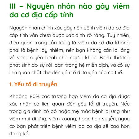
III – Nguyên nhân nào gây viêm
da cơ địa cấp tính
Nguyên nhân chính xác gây nên bệnh viêm da cơ địa
cấp tính vẫn chưa được xác định rõ ràng. Tuy nhiên,
điều quan trọng cần lưu ý là viêm da cơ địa không
phải là bệnh lây nhiễm, nên bạn không cần lo lắng
về việc truyền bệnh cho người khác. Bệnh thường
phát sinh do sự rối loạn trong hệ miễn dịch, và có sự
liên quan chặt chẽ đến yếu tố di truyền của cơ thể.
1. Yếu tố di truyền
Khoảng 80% các trường hợp viêm da cơ địa được
xác nhận có liên quan đến yếu tố di truyền. Nếu
trong gia đình có bố hoặc mẹ mắc bệnh dị ứng như
viêm mũi dị ứng, viêm xoang, hoặc hen suyễn, nguy
cơ bạn phát triển bệnh viêm da cơ địa sẽ cao hơn
đáng kể.