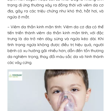
trạng dị ứng thường xảy ra đồng thời với viêm da cơ
địa, gây ra các triệu chứng như khó thở, hắt hơi, và
ngứa ở mắt.
– Viêm da thần kinh mãn tính: Viêm da cơ địa có thể
tiến triển thành viêm da thần kinh mãn tính, với đặc
trưng là da trở nên dày sừng và ngứa kéo dài. Khi
tình trạng ngứa không được điều trị hiệu quả, người
bệnh có xu hướng gãi nhiều hơn, dẫn đến tổn thương
da nghiêm trọng, thay đổi màu sắc da và hình thành
các vảy cứng.