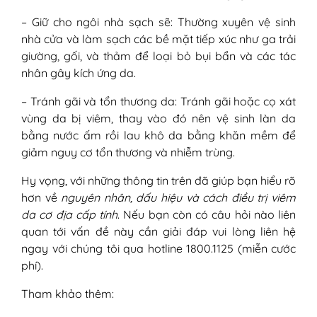
– Giữ cho ngôi nhà sạch sẽ: Thường xuyên vệ sinh
nhà cửa và làm sạch các bề mặt tiếp xúc như ga trải
giường, gối, và thảm để loại bỏ bụi bẩn và các tác
nhân gây kích ứng da.
– Tránh gãi và tổn thương da: Tránh gãi hoặc cọ xát
vùng da bị viêm, thay vào đó nên vệ sinh làn da
bằng nước ấm rồi lau khô da bằng khăn mềm để
giảm nguy cơ tổn thương và nhiễm trùng.
Hy vọng, với những thông tin trên đã giúp bạn hiểu rõ
hơn về
nguyên nhân, dấu hiệu và cách điều trị viêm
da cơ địa cấp tính
. Nếu bạn còn có câu hỏi nào liên
quan tới vấn đề này cần giải đáp vui lòng liên hệ
ngay với chúng tôi qua hotline 1800.1125 (miễn cước
phí).
Tham khảo thêm: