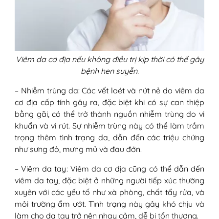
Viêm da cơ địa nếu không điều trị kịp thời có thể gây
bệnh hen suyễn.
– Nhiễm trùng da: Các vết loét và nứt nẻ do viêm da
cơ địa cấp tính gây ra, đặc biệt khi có sự can thiệp
bằng gãi, có thể trở thành nguồn nhiễm trùng do vi
khuẩn và vi rút. Sự nhiễm trùng này có thể làm trầm
trọng thêm tình trạng da, dẫn đến các triệu chứng
như sưng đỏ, mưng mủ và đau đớn.
– Viêm da tay: Viêm da cơ địa cũng có thể dẫn đến
viêm da tay, đặc biệt ở những người tiếp xúc thường
xuyên với các yếu tố như xà phòng, chất tẩy rửa, và
môi trường ẩm ướt. Tình trạng này gây khó chịu và
làm cho da tay trở nên nhạy cảm, dễ bị tổn thương.