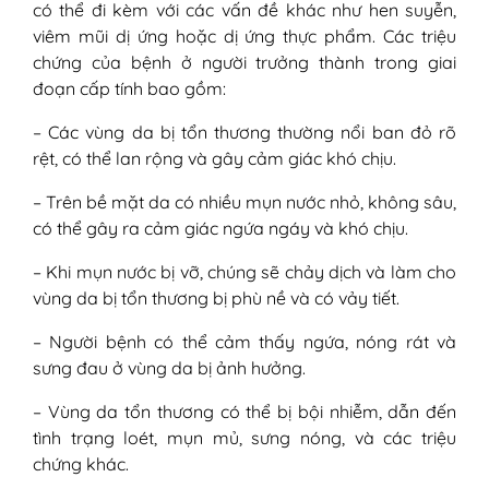
có thể đi kèm với các vấn đề khác như hen suyễn,
viêm mũi dị ứng hoặc dị ứng thực phẩm. Các triệu
chứng của bệnh ở người trưởng thành trong giai
đoạn cấp tính bao gồm:
– Các vùng da bị tổn thương thường nổi ban đỏ rõ
rệt, có thể lan rộng và gây cảm giác khó chịu.
– Trên bề mặt da có nhiều mụn nước nhỏ, không sâu,
có thể gây ra cảm giác ngứa ngáy và khó chịu.
– Khi mụn nước bị vỡ, chúng sẽ chảy dịch và làm cho
vùng da bị tổn thương bị phù nề và có vảy tiết.
– Người bệnh có thể cảm thấy ngứa, nóng rát và
sưng đau ở vùng da bị ảnh hưởng.
– Vùng da tổn thương có thể bị bội nhiễm, dẫn đến
tình trạng loét, mụn mủ, sưng nóng, và các triệu
chứng khác.