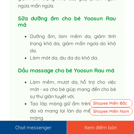
ngừa mẩn ngứa.
Sữa dưỡng ẩm cho bé Yoosun Rau
má
Dưỡng ẩm, làm mềm da, giảm tình
trạng khô da, giảm mẩn ngứa do khô
da.
Làm mát da, dịu da do khô da.
Dầu massage cho bé Yoosun Rau má
Làm mềm, mượt da, hỗ trợ cho việc
mát - xa cho bé giúp mang đến cho bé
sự thư giãn tuyệt vời.
Tạo lớp màng giữ ẩm trên da, bảo vệ
Shopee Miền Bắc
da và mang lại làn da mềm mại, mịn
Shopee Miền Nam
màng.
Làm sạch, dưỡng ẩm giúp làm mát,
Chat messenger
Xem điểm bán
dịu da, sử dụng được trong trường hợp