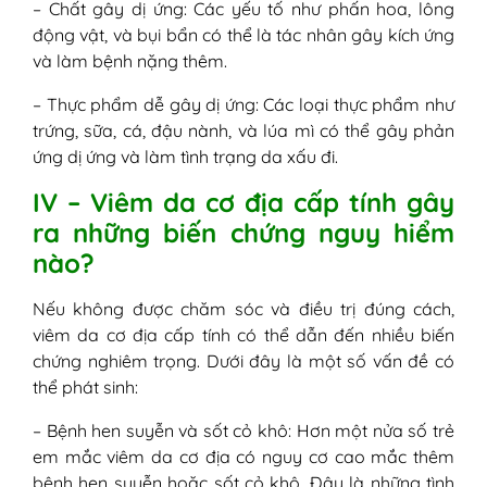
– Chất gây dị ứng: Các yếu tố như phấn hoa, lông
động vật, và bụi bẩn có thể là tác nhân gây kích ứng
và làm bệnh nặng thêm.
– Thực phẩm dễ gây dị ứng: Các loại thực phẩm như
trứng, sữa, cá, đậu nành, và lúa mì có thể gây phản
ứng dị ứng và làm tình trạng da xấu đi.
IV – Viêm da cơ địa cấp tính gây
ra những biến chứng nguy hiểm
nào?
Nếu không được chăm sóc và điều trị đúng cách,
viêm da cơ địa cấp tính có thể dẫn đến nhiều biến
chứng nghiêm trọng. Dưới đây là một số vấn đề có
thể phát sinh:
– Bệnh hen suyễn và sốt cỏ khô: Hơn một nửa số trẻ
em mắc viêm da cơ địa có nguy cơ cao mắc thêm
bệnh hen suyễn hoặc sốt cỏ khô. Đây là những tình