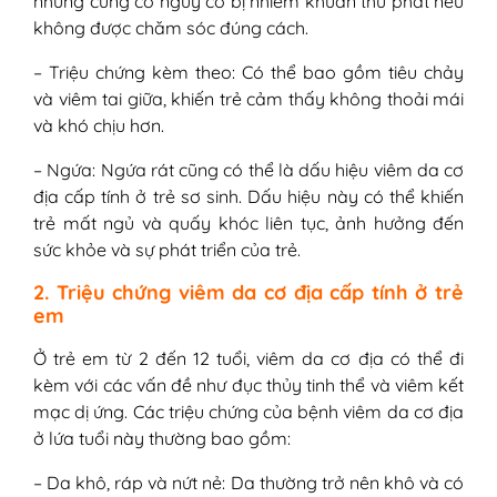
nhưng cũng có nguy cơ bị nhiễm khuẩn thứ phát nếu
không được chăm sóc đúng cách.
– Triệu chứng kèm theo: Có thể bao gồm tiêu chảy
và viêm tai giữa, khiến trẻ cảm thấy không thoải mái
và khó chịu hơn.
– Ngứa: Ngứa rát cũng có thể là dấu hiệu viêm da cơ
địa cấp tính ở trẻ sơ sinh. Dấu hiệu này có thể khiến
trẻ mất ngủ và quấy khóc liên tục, ảnh hưởng đến
sức khỏe và sự phát triển của trẻ.
2. Triệu chứng viêm da cơ địa cấp tính ở trẻ
em
Ở trẻ em từ 2 đến 12 tuổi, viêm da cơ địa có thể đi
kèm với các vấn đề như đục thủy tinh thể và viêm kết
mạc dị ứng. Các triệu chứng của bệnh viêm da cơ địa
ở lứa tuổi này thường bao gồm:
– Da khô, ráp và nứt nẻ: Da thường trở nên khô và có