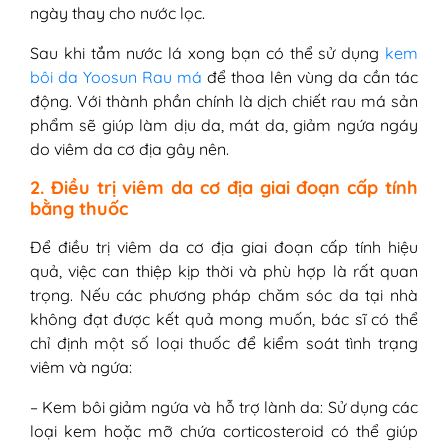
ngày thay cho nước lọc.
Sau khi tắm nước lá xong bạn có thể sử dụng
kem
bôi da Yoosun Rau má
để thoa lên vùng da cần tác
động. Với thành phần chính là dịch chiết rau má sản
phẩm sẽ giúp làm dịu da, mát da, giảm ngứa ngáy
do viêm da cơ địa gây nên.
2. Điều trị viêm da cơ địa giai đoạn cấp tính
bằng thuốc
Để điều trị viêm da cơ địa giai đoạn cấp tính hiệu
quả, việc can thiệp kịp thời và phù hợp là rất quan
trọng. Nếu các phương pháp chăm sóc da tại nhà
không đạt được kết quả mong muốn, bác sĩ có thể
chỉ định một số loại thuốc để kiểm soát tình trạng
viêm và ngứa:
– Kem bôi giảm ngứa và hỗ trợ lành da: Sử dụng các
loại kem hoặc mỡ chứa corticosteroid có thể giúp