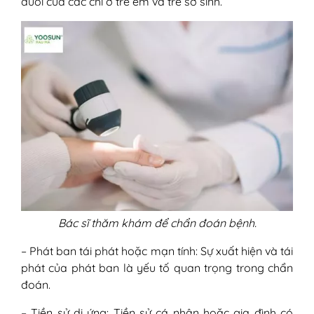
duỗi của các chi ở trẻ em và trẻ sơ sinh.
Bác sĩ thăm khám để chẩn đoán bệnh.
– Phát ban tái phát hoặc mạn tính: Sự xuất hiện và tái
phát của phát ban là yếu tố quan trọng trong chẩn
đoán.
– Tiền sử dị ứng: Tiền sử cá nhân hoặc gia đình có