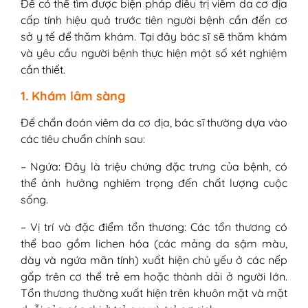
Để có thể tìm được biện pháp điều trị viêm da cơ địa
cấp tính hiệu quả trước tiên người bệnh cần đến cơ
sở y tế để thăm khám. Tại đây bác sĩ sẽ thăm khám
và yêu cầu người bệnh thực hiện một số xét nghiệm
cần thiết.
1. Khám lâm sàng
Để chẩn đoán viêm da cơ địa, bác sĩ thường dựa vào
các tiêu chuẩn chính sau:
– Ngứa: Đây là triệu chứng đặc trưng của bệnh, có
thể ảnh hưởng nghiêm trọng đến chất lượng cuộc
sống.
– Vị trí và đặc điểm tổn thương: Các tổn thương có
thể bao gồm lichen hóa (các mảng da sậm màu,
dày và ngứa mãn tính) xuất hiện chủ yếu ở các nếp
gấp trên cơ thể trẻ em hoặc thành dải ở người lớn.
Tổn thương thường xuất hiện trên khuôn mặt và mặt