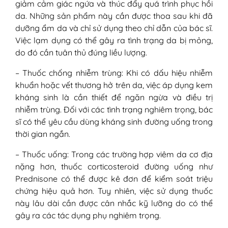
giảm cảm giác ngứa và thúc đẩy quá trình phục hồi
da. Những sản phẩm này cần được thoa sau khi đã
dưỡng ẩm da và chỉ sử dụng theo chỉ dẫn của bác sĩ.
Việc lạm dụng có thể gây ra tình trạng da bị mỏng,
do đó cần tuân thủ đúng liều lượng.
– Thuốc chống nhiễm trùng: Khi có dấu hiệu nhiễm
khuẩn hoặc vết thương hở trên da, việc áp dụng kem
kháng sinh là cần thiết để ngăn ngừa và điều trị
nhiễm trùng. Đối với các tình trạng nghiêm trọng, bác
sĩ có thể yêu cầu dùng kháng sinh đường uống trong
thời gian ngắn.
– Thuốc uống: Trong các trường hợp viêm da cơ địa
nặng hơn, thuốc corticosteroid đường uống như
Prednisone có thể được kê đơn để kiểm soát triệu
chứng hiệu quả hơn. Tuy nhiên, việc sử dụng thuốc
này lâu dài cần được cân nhắc kỹ lưỡng do có thể
gây ra các tác dụng phụ nghiêm trọng.