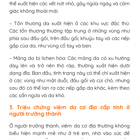
thể xuất hiện các vết nứt nhỏ, gây ngứa ngáy và cảm
giác không thoải mái.
– Tổn thương da xuất hiện ở các khu vực đặc thù:
Các tổn thương thường tập trung ở những vùng như
phía sau đầu gối, trên đầu gối, khuỷu tay và các nếp
gấp của da, như vùng cổ tay và bẹn.
– Mảng da bị lichen hóa: Các mảng da có xu hướng
dày lên và trở nên thô ráp, thường xuất hiện dưới
dạng đĩa. Ban đầu, tình trạng này có thể chỉ xuất hiện
ở các vùng như mặt duỗi, đầu gối và cùi chỏ, nhưng
sau đó có thể lan ra các nếp gấp da khác, kèm theo
các sẩn ngứa và da khô.
3. Triệu chứng viêm da cơ địa cấp tính ở
người trưởng thành
Ở người trưởng thành, viêm da cơ địa thường không
biểu hiện mạnh mẽ như ở trẻ em, nhờ vào sức đề