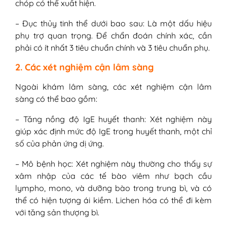
chóp có thể xuất hiện.
– Đục thủy tinh thể dưới bao sau: Là một dấu hiệu
phụ trợ quan trọng. Để chẩn đoán chính xác, cần
phải có ít nhất 3 tiêu chuẩn chính và 3 tiêu chuẩn phụ.
2. Các xét nghiệm cận lâm sàng
Ngoài khám lâm sàng, các xét nghiệm cận lâm
sàng có thể bao gồm:
– Tăng nồng độ IgE huyết thanh: Xét nghiệm này
giúp xác định mức độ IgE trong huyết thanh, một chỉ
số của phản ứng dị ứng.
– Mô bệnh học: Xét nghiệm này thường cho thấy sự
xâm nhập của các tế bào viêm như bạch cầu
lympho, mono, và dưỡng bào trong trung bì, và có
thể có hiện tượng ái kiềm. Lichen hóa có thể đi kèm
với tăng sản thượng bì.