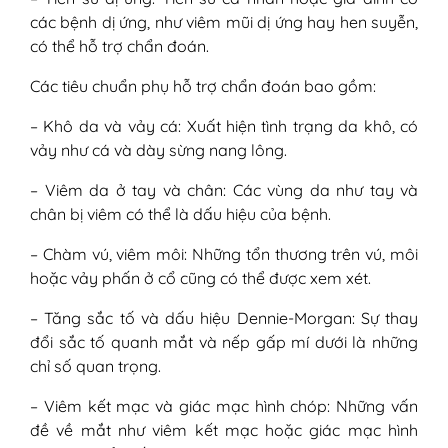
các bệnh dị ứng, như viêm mũi dị ứng hay hen suyễn,
có thể hỗ trợ chẩn đoán.
Các tiêu chuẩn phụ hỗ trợ chẩn đoán bao gồm:
– Khô da và vảy cá: Xuất hiện tình trạng da khô, có
vảy như cá và dày sừng nang lông.
– Viêm da ở tay và chân: Các vùng da như tay và
chân bị viêm có thể là dấu hiệu của bệnh.
– Chàm vú, viêm môi: Những tổn thương trên vú, môi
hoặc vảy phấn ở cổ cũng có thể được xem xét.
– Tăng sắc tố và dấu hiệu Dennie-Morgan: Sự thay
đổi sắc tố quanh mắt và nếp gấp mí dưới là những
chỉ số quan trọng.
– Viêm kết mạc và giác mạc hình chóp: Những vấn
đề về mắt như viêm kết mạc hoặc giác mạc hình