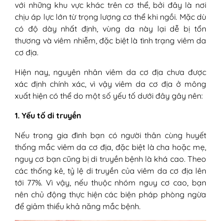
với những khu vực khác trên cơ thể, bởi đây là nơi
chịu áp lực lớn từ trọng lượng cơ thể khi ngồi. Mặc dù
có độ dày nhất định, vùng da này lại dễ bị tổn
thương và viêm nhiễm, đặc biệt là tình trạng viêm da
cơ địa.
Hiện nay, nguyên nhân viêm da cơ địa chưa được
xác định chính xác, vì vậy viêm da cơ địa ở mông
xuất hiện có thể do một số yếu tố dưới đây gây nên:
1. Yếu tố di truyền
Nếu trong gia đình bạn có người thân cùng huyết
thống mắc viêm da cơ địa, đặc biệt là cha hoặc mẹ,
nguy cơ bạn cũng bị di truyền bệnh là khá cao. Theo
các thống kê, tỷ lệ di truyền của viêm da cơ địa lên
tới 77%. Vì vậy, nếu thuộc nhóm nguy cơ cao, bạn
nên chủ động thực hiện các biện pháp phòng ngừa
để giảm thiểu khả năng mắc bệnh.