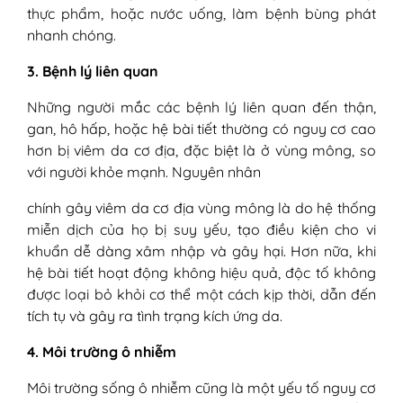
thực phẩm, hoặc nước uống, làm bệnh bùng phát
nhanh chóng.
3. Bệnh lý liên quan
Những người mắc các bệnh lý liên quan đến thận,
gan, hô hấp, hoặc hệ bài tiết thường có nguy cơ cao
hơn bị viêm da cơ địa, đặc biệt là ở vùng mông, so
với người khỏe mạnh. Nguyên nhân
chính gây viêm da cơ địa vùng mông là do hệ thống
miễn dịch của họ bị suy yếu, tạo điều kiện cho vi
khuẩn dễ dàng xâm nhập và gây hại. Hơn nữa, khi
hệ bài tiết hoạt động không hiệu quả, độc tố không
được loại bỏ khỏi cơ thể một cách kịp thời, dẫn đến
tích tụ và gây ra tình trạng kích ứng da.
4. Môi trường ô nhiễm
Môi trường sống ô nhiễm cũng là một yếu tố nguy cơ