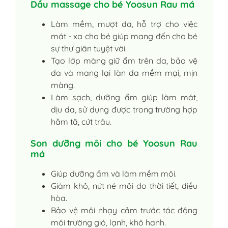
Dầu massage cho bé Yoosun Rau má
Làm mềm, mượt da, hỗ trợ cho việc
mát - xa cho bé giúp mang đến cho bé
sự thư giãn tuyệt vời.
Tạo lớp màng giữ ẩm trên da, bảo vệ
da và mang lại làn da mềm mại, mịn
màng.
Làm sạch, dưỡng ẩm giúp làm mát,
dịu da, sử dụng được trong trường hợp
hăm tã, cứt trâu.
Son dưỡng môi cho bé Yoosun Rau
má
Giúp dưỡng ẩm và làm mềm môi.
Giảm khô, nứt nẻ môi do thời tiết, điều
hòa.
Bảo vệ môi nhạy cảm trước tác động
môi trường gió, lạnh, khô hanh.