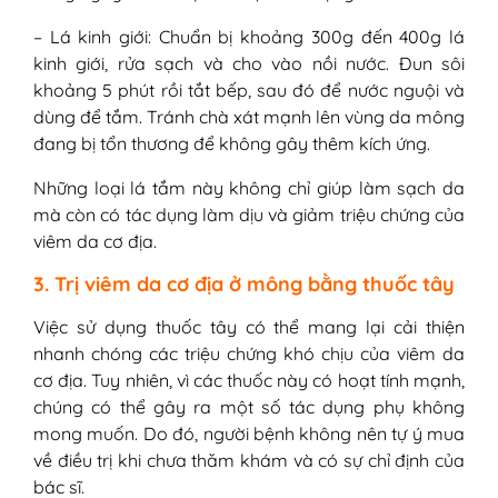
– Lá kinh giới: Chuẩn bị khoảng 300g đến 400g lá
kinh giới, rửa sạch và cho vào nồi nước. Đun sôi
khoảng 5 phút rồi tắt bếp, sau đó để nước nguội và
dùng để tắm. Tránh chà xát mạnh lên vùng da mông
đang bị tổn thương để không gây thêm kích ứng.
Những loại lá tắm này không chỉ giúp làm sạch da
mà còn có tác dụng làm dịu và giảm triệu chứng của
viêm da cơ địa.
3. Trị viêm da cơ địa ở mông bằng thuốc tây
Việc sử dụng thuốc tây có thể mang lại cải thiện
nhanh chóng các triệu chứng khó chịu của viêm da
cơ địa. Tuy nhiên, vì các thuốc này có hoạt tính mạnh,
chúng có thể gây ra một số tác dụng phụ không
mong muốn. Do đó, người bệnh không nên tự ý mua
về điều trị khi chưa thăm khám và có sự chỉ định của
bác sĩ.