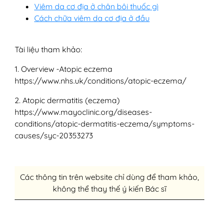
Viêm da cơ địa ở chân bôi thuốc gì
Cách chữa viêm da cơ địa ở đầu
Tài liệu tham khảo:
1. Overview -Atopic eczema
https://www.nhs.uk/conditions/atopic-eczema/
2. Atopic dermatitis (eczema)
https://www.mayoclinic.org/diseases-
conditions/atopic-dermatitis-eczema/symptoms-
causes/syc-20353273
Các thông tin trên website chỉ dùng để tham khảo,
không thể thay thế ý kiến Bác sĩ