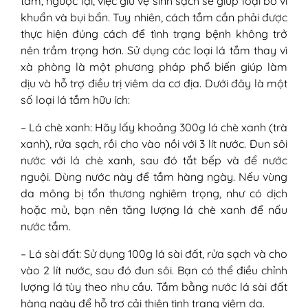
tắm, ngược lại, việc giữ vệ sinh sạch sẽ giúp loại bỏ vi
khuẩn và bụi bẩn. Tuy nhiên, cách tắm cần phải được
thực hiện đúng cách để tình trạng bệnh không trở
nên trầm trọng hơn. Sử dụng các loại lá tắm thay vì
xà phòng là một phương pháp phổ biến giúp làm
dịu và hỗ trợ điều trị viêm da cơ địa. Dưới đây là một
số loại lá tắm hữu ích:
– Lá chè xanh: Hãy lấy khoảng 300g lá chè xanh (trà
xanh), rửa sạch, rồi cho vào nồi với 3 lít nước. Đun sôi
nước với lá chè xanh, sau đó tắt bếp và để nước
nguội. Dùng nước này để tắm hàng ngày. Nếu vùng
da mông bị tổn thương nghiêm trọng, như có dịch
hoặc mủ, bạn nên tăng lượng lá chè xanh để nấu
nước tắm.
– Lá sài đất: Sử dụng 100g lá sài đất, rửa sạch và cho
vào 2 lít nước, sau đó đun sôi. Bạn có thể điều chỉnh
lượng lá tùy theo nhu cầu. Tắm bằng nước lá sài đất
hàng ngày để hỗ trợ cải thiện tình trạng viêm da.