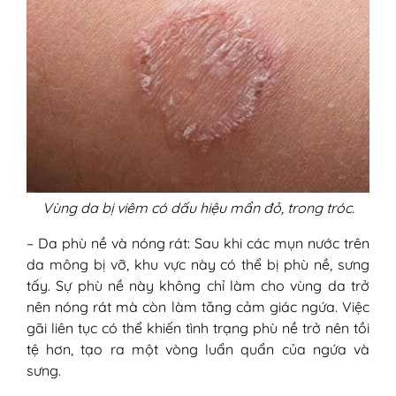
Vùng da bị viêm có dấu hiệu mẩn đỏ, trong tróc.
– Da phù nề và nóng rát: Sau khi các mụn nước trên
da mông bị vỡ, khu vực này có thể bị phù nề, sưng
tấy. Sự phù nề này không chỉ làm cho vùng da trở
nên nóng rát mà còn làm tăng cảm giác ngứa. Việc
gãi liên tục có thể khiến tình trạng phù nề trở nên tồi
tệ hơn, tạo ra một vòng luẩn quẩn của ngứa và
sưng.