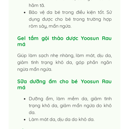
hăm tã.
Bảo vệ da bé trong điều kiện tốt. Sử
dụng được cho bé trong trường hợp
rôm sảy, mẩn ngứa.
Gel tắm gội thảo dược Yoosun Rau
má
Giúp làm sạch nhẹ nhàng, làm mát, dịu da,
giảm tình trạng khô da, góp phần ngăn
ngừa mẩn ngứa.
Sữa dưỡng ẩm cho bé Yoosun Rau
má
Dưỡng ẩm, làm mềm da, giảm tình
trạng khô da, giảm mẩn ngứa do khô
da.
Làm mát da, dịu da do khô da.