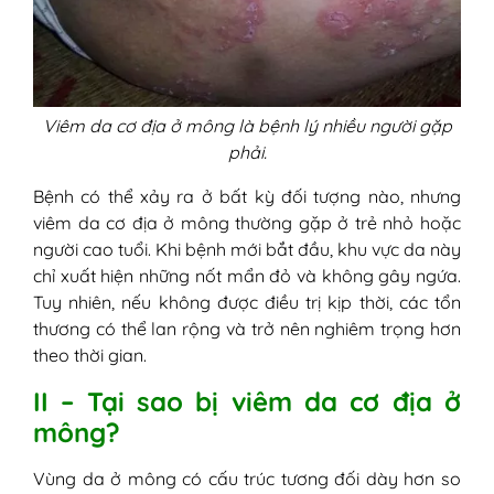
Viêm da cơ địa ở mông là bệnh lý nhiều người gặp
phải.
Bệnh có thể xảy ra ở bất kỳ đối tượng nào, nhưng
viêm da cơ địa ở mông thường gặp ở trẻ nhỏ hoặc
người cao tuổi. Khi bệnh mới bắt đầu, khu vực da này
chỉ xuất hiện những nốt mẩn đỏ và không gây ngứa.
Tuy nhiên, nếu không được điều trị kịp thời, các tổn
thương có thể lan rộng và trở nên nghiêm trọng hơn
theo thời gian.
II – Tại sao bị viêm da cơ địa ở
mông?
Vùng da ở mông có cấu trúc tương đối dày hơn so