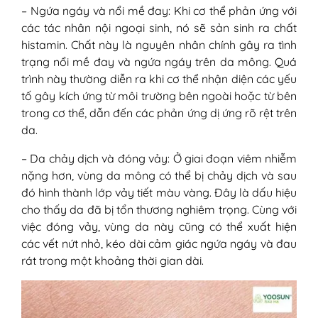
– Ngứa ngáy và nổi mề đay: Khi cơ thể phản ứng với
các tác nhân nội ngoại sinh, nó sẽ sản sinh ra chất
histamin. Chất này là nguyên nhân chính gây ra tình
trạng nổi mề đay và ngứa ngáy trên da mông. Quá
trình này thường diễn ra khi cơ thể nhận diện các yếu
tố gây kích ứng từ môi trường bên ngoài hoặc từ bên
trong cơ thể, dẫn đến các phản ứng dị ứng rõ rệt trên
da.
– Da chảy dịch và đóng vảy: Ở giai đoạn viêm nhiễm
nặng hơn, vùng da mông có thể bị chảy dịch và sau
đó hình thành lớp vảy tiết màu vàng. Đây là dấu hiệu
cho thấy da đã bị tổn thương nghiêm trọng. Cùng với
việc đóng vảy, vùng da này cũng có thể xuất hiện
các vết nứt nhỏ, kéo dài cảm giác ngứa ngáy và đau
rát trong một khoảng thời gian dài.