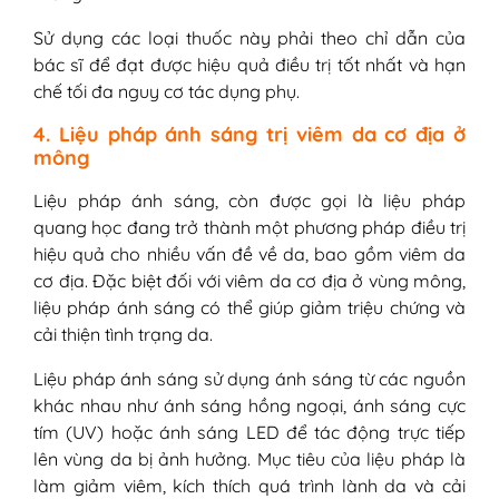
Sử dụng các loại thuốc này phải theo chỉ dẫn của
bác sĩ để đạt được hiệu quả điều trị tốt nhất và hạn
chế tối đa nguy cơ tác dụng phụ.
4. Liệu pháp ánh sáng trị viêm da cơ địa ở
mông
Liệu pháp ánh sáng, còn được gọi là liệu pháp
quang học đang trở thành một phương pháp điều trị
hiệu quả cho nhiều vấn đề về da, bao gồm viêm da
cơ địa. Đặc biệt đối với viêm da cơ địa ở vùng mông,
liệu pháp ánh sáng có thể giúp giảm triệu chứng và
cải thiện tình trạng da.
Liệu pháp ánh sáng sử dụng ánh sáng từ các nguồn
khác nhau như ánh sáng hồng ngoại, ánh sáng cực
tím (UV) hoặc ánh sáng LED để tác động trực tiếp
lên vùng da bị ảnh hưởng. Mục tiêu của liệu pháp là
làm giảm viêm, kích thích quá trình lành da và cải