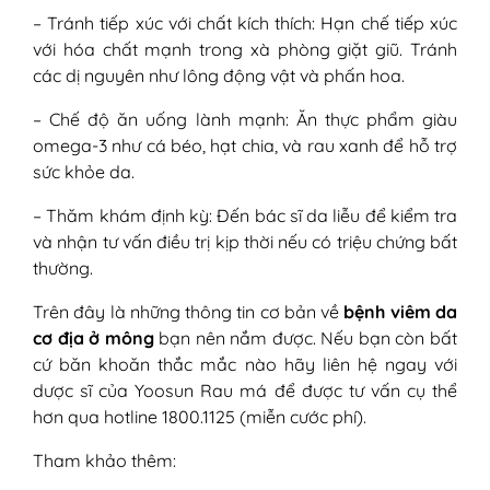
– Tránh tiếp xúc với chất kích thích: Hạn chế tiếp xúc
với hóa chất mạnh trong xà phòng giặt giũ. Tránh
các dị nguyên như lông động vật và phấn hoa.
– Chế độ ăn uống lành mạnh: Ăn thực phẩm giàu
omega-3 như cá béo, hạt chia, và rau xanh để hỗ trợ
sức khỏe da.
– Thăm khám định kỳ: Đến bác sĩ da liễu để kiểm tra
và nhận tư vấn điều trị kịp thời nếu có triệu chứng bất
thường.
Trên đây là những thông tin cơ bản về
bệnh viêm da
cơ địa ở mông
bạn nên nắm được. Nếu bạn còn bất
cứ băn khoăn thắc mắc nào hãy liên hệ ngay với
dược sĩ của Yoosun Rau má để được tư vấn cụ thể
hơn qua hotline 1800.1125 (miễn cước phí).
Tham khảo thêm: