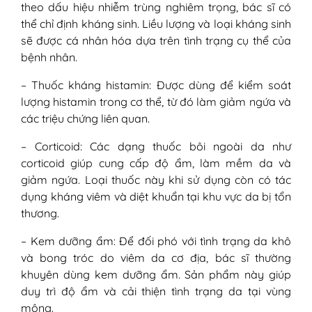
theo dấu hiệu nhiễm trùng nghiêm trọng, bác sĩ có
thể chỉ định kháng sinh. Liều lượng và loại kháng sinh
sẽ được cá nhân hóa dựa trên tình trạng cụ thể của
bệnh nhân.
– Thuốc kháng histamin: Được dùng để kiểm soát
lượng histamin trong cơ thể, từ đó làm giảm ngứa và
các triệu chứng liên quan.
– Corticoid: Các dạng thuốc bôi ngoài da như
corticoid giúp cung cấp độ ẩm, làm mềm da và
giảm ngứa. Loại thuốc này khi sử dụng còn có tác
dụng kháng viêm và diệt khuẩn tại khu vực da bị tổn
thương.
– Kem dưỡng ẩm: Để đối phó với tình trạng da khô
và bong tróc do viêm da cơ địa, bác sĩ thường
khuyên dùng kem dưỡng ẩm. Sản phẩm này giúp
duy trì độ ẩm và cải thiện tình trạng da tại vùng
mông.