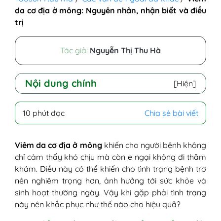
da cơ địa ở mông: Nguyên nhân, nhận biết và điều
trị
Tác giả:
Nguyễn Thị Thu Hà
Nội dung chính
[Hiện]
I - Viêm da cơ địa trên mông là như thế
10 phút đọc
Chia sẻ bài viết
nào?
II - Tại sao bị viêm da cơ địa ở mông?
III - Cách nhận biết viêm da cơ địa ở mông
Viêm da cơ địa ở mông
khiến cho người bệnh không
IV - Viêm da cơ địa vùng mông có gây
chỉ cảm thấy khó chịu mà còn e ngại không đi thăm
nguy hiểm không?
khám. Điều này có thể khiến cho tình trạng bệnh trở
V - Bệnh viêm da cơ địa ở mông có lây
nên nghiêm trọng hơn, ảnh hưởng tới sức khỏe và
không?
sinh hoạt thường ngày. Vậy khi gặp phải tình trạng
VI - Làm sao để điều trị viêm da cơ địa an
này nên khắc phục như thế nào cho hiệu quả?
toàn và hiệu quả?