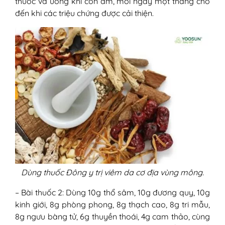
thuốc và uống khi còn ấm, mỗi ngày một thang cho
đến khi các triệu chứng được cải thiện.
Dùng thuốc Đông y trị viêm da cơ địa vùng mông.
– Bài thuốc 2: Dùng 10g thổ sâm, 10g đương quy, 10g
kinh giới, 8g phòng phong, 8g thạch cao, 8g tri mẫu,
8g ngưu bàng tử, 6g thuyền thoái, 4g cam thảo, cùng