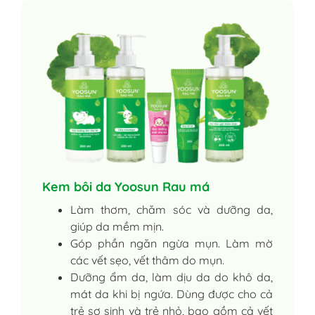
Kem bôi da Yoosun Rau má
Làm thơm, chăm sóc và dưỡng da,
giúp da mềm mịn.
Góp phần ngăn ngừa mụn. Làm mờ
các vết sẹo, vết thâm do mụn.
Dưỡng ẩm da, làm dịu da do khô da,
mát da khi bị ngứa. Dùng được cho cả
trẻ sơ sinh và trẻ nhỏ, bao gồm cả vết