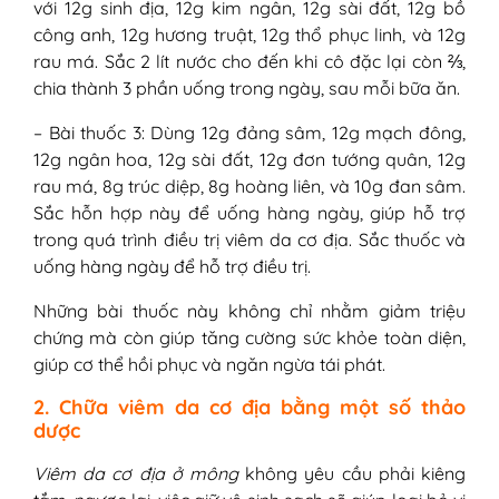
với 12g sinh địa, 12g kim ngân, 12g sài đất, 12g bồ
công anh, 12g hương truật, 12g thổ phục linh, và 12g
rau má. Sắc 2 lít nước cho đến khi cô đặc lại còn ⅔,
chia thành 3 phần uống trong ngày, sau mỗi bữa ăn.
– Bài thuốc 3: Dùng 12g đảng sâm, 12g mạch đông,
12g ngân hoa, 12g sài đất, 12g đơn tướng quân, 12g
rau má, 8g trúc diệp, 8g hoàng liên, và 10g đan sâm.
Sắc hỗn hợp này để uống hàng ngày, giúp hỗ trợ
trong quá trình điều trị viêm da cơ địa. Sắc thuốc và
uống hàng ngày để hỗ trợ điều trị.
Những bài thuốc này không chỉ nhằm giảm triệu
chứng mà còn giúp tăng cường sức khỏe toàn diện,
giúp cơ thể hồi phục và ngăn ngừa tái phát.
2. Chữa viêm da cơ địa bằng một số thảo
dược
Viêm da cơ địa ở mông
không yêu cầu phải kiêng