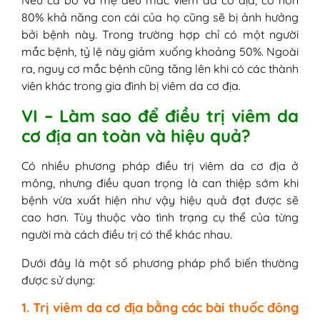
Nếu cả bố và mẹ đều mắc viêm da cơ địa, có hơn
80% khả năng con cái của họ cũng sẽ bị ảnh hưởng
bởi bệnh này. Trong trường hợp chỉ có một người
mắc bệnh, tỷ lệ này giảm xuống khoảng 50%. Ngoài
ra, nguy cơ mắc bệnh cũng tăng lên khi có các thành
viên khác trong gia đình bị viêm da cơ địa.
VI – Làm sao để điều trị viêm da
cơ địa an toàn và hiệu quả?
Có nhiều phương pháp điều trị viêm da cơ địa ở
mông, nhưng điều quan trọng là can thiệp sớm khi
bệnh vừa xuất hiện như vậy hiệu quả đạt được sẽ
cao hơn. Tùy thuộc vào tình trạng cụ thể của từng
người mà cách điều trị có thể khác nhau.
Dưới đây là một số phương pháp phổ biến thường
được sử dụng:
1. Trị viêm da cơ địa bằng các bài thuốc đông