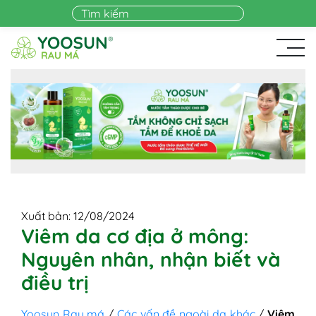
Skip to main content
Xuất bản: 12/08/2024
Viêm da cơ địa ở mông:
Nguyên nhân, nhận biết và
điều trị
Yoosun Rau má
/
Các vấn đề ngoài da khác
/
Viêm