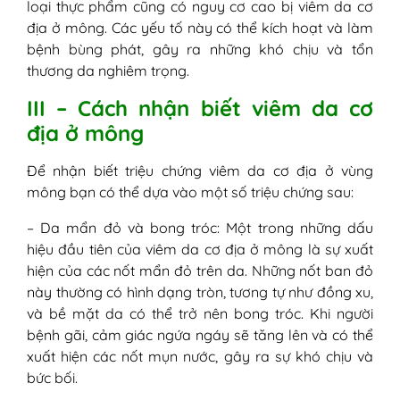
loại thực phẩm cũng có nguy cơ cao bị viêm da cơ
địa ở mông. Các yếu tố này có thể kích hoạt và làm
bệnh bùng phát, gây ra những khó chịu và tổn
thương da nghiêm trọng.
III – Cách nhận biết viêm da cơ
địa ở mông
Để nhận biết triệu chứng viêm da cơ địa ở vùng
mông bạn có thể dựa vào một số triệu chứng sau:
– Da mẩn đỏ và bong tróc: Một trong những dấu
hiệu đầu tiên của viêm da cơ địa ở mông là sự xuất
hiện của các nốt mẩn đỏ trên da. Những nốt ban đỏ
này thường có hình dạng tròn, tương tự như đồng xu,
và bề mặt da có thể trở nên bong tróc. Khi người
bệnh gãi, cảm giác ngứa ngáy sẽ tăng lên và có thể
xuất hiện các nốt mụn nước, gây ra sự khó chịu và
bức bối.