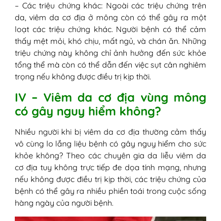
– Các triệu chứng khác: Ngoài các triệu chứng trên
da, viêm da cơ địa ở mông còn có thể gây ra một
loạt các triệu chứng khác. Người bệnh có thể cảm
thấy mệt mỏi, khó chịu, mất ngủ, và chán ăn. Những
triệu chứng này không chỉ ảnh hưởng đến sức khỏe
tổng thể mà còn có thể dẫn đến việc sụt cân nghiêm
trọng nếu không được điều trị kịp thời.
IV – Viêm da cơ địa vùng mông
có gây nguy hiểm không?
Nhiều người khi bị viêm da cơ địa thường cảm thấy
vô cùng lo lắng liệu bệnh có gây nguy hiểm cho sức
khỏe không? Theo các chuyên gia da liễu viêm da
cơ địa tuy không trực tiếp đe dọa tính mạng, nhưng
nếu không được điều trị kịp thời, các triệu chứng của
bệnh có thể gây ra nhiều phiền toái trong cuộc sống
hàng ngày của người bệnh.