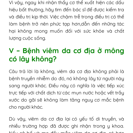
Vì vậy, ngay khi nhận thấy cơ thể xuất hiện các dấu
hiệu bất thường, hãy tìm đến bác sĩ để được kiểm tra
và điều trị kịp thời. Việc chậm trễ trong điều trị có thể
làm bệnh trở nên phức tạp hơn,dẫn đến những tác
hại không mong muốn đối với sức khỏe và chất
lượng cuộc sống.
V – Bệnh viêm da cơ địa ở mông
có lây không?
Câu trả lời là không, viêm da cơ địa không phải là
bệnh truyền nhiễm do đó, nó không lây từ người này
sang người khác. Điều này có nghĩa là việc tiếp xúc
trực tiếp với chất dịch từ các mụn nước hoặc vết trầy
xước do gãi sẽ không làm tăng nguy cơ mắc bệnh
cho người khác.
Dù vậy, viêm da cơ địa lại có yếu tố di truyền, và
nhiều trường hợp đã được ghi nhận trong y khoa.