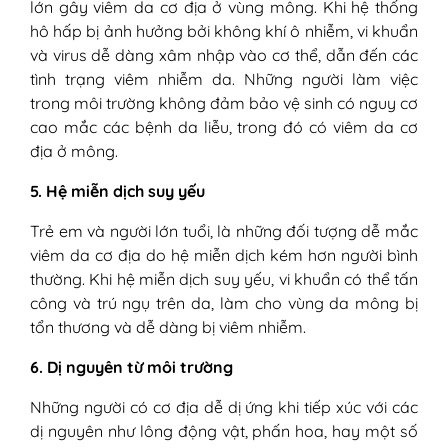
lớn gây viêm da cơ địa ở vùng mông. Khi hệ thống
hô hấp bị ảnh hưởng bởi không khí ô nhiễm, vi khuẩn
và virus dễ dàng xâm nhập vào cơ thể, dẫn đến các
tình trạng viêm nhiễm da. Những người làm việc
trong môi trường không đảm bảo vệ sinh có nguy cơ
cao mắc các bệnh da liễu, trong đó có viêm da cơ
địa ở mông.
5. Hệ miễn dịch suy yếu
Trẻ em và người lớn tuổi, là những đối tượng dễ mắc
viêm da cơ địa do hệ miễn dịch kém hơn người bình
thường. Khi hệ miễn dịch suy yếu, vi khuẩn có thể tấn
công và trú ngụ trên da, làm cho vùng da mông bị
tổn thương và dễ dàng bị viêm nhiễm.
6. Dị nguyên từ môi trường
Những người có cơ địa dễ dị ứng khi tiếp xúc với các
dị nguyên như lông động vật, phấn hoa, hay một số