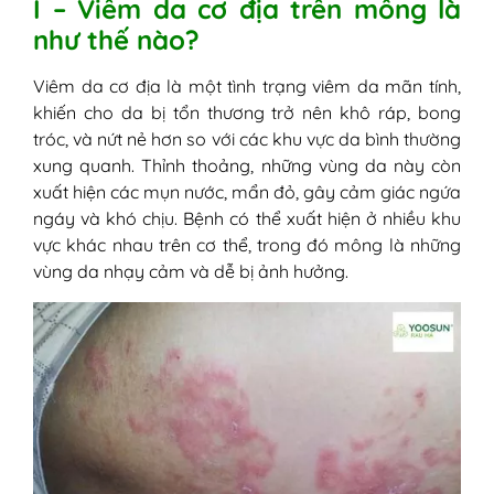
I – Viêm da cơ địa trên mông là
1. Trị viêm da cơ địa bằng các bài
như thế nào?
thuốc đông y
2. Chữa viêm da cơ địa bằng một số
Viêm da cơ địa là một tình trạng viêm da mãn tính,
thảo dược
khiến cho da bị tổn thương trở nên khô ráp, bong
3. Trị viêm da cơ địa ở mông bằng
tróc, và nứt nẻ hơn so với các khu vực da bình thường
thuốc tây
xung quanh. Thỉnh thoảng, những vùng da này còn
4. Liệu pháp ánh sáng trị viêm da cơ
xuất hiện các mụn nước, mẩn đỏ, gây cảm giác ngứa
địa ở mông
ngáy và khó chịu. Bệnh có thể xuất hiện ở nhiều khu
VII - Một số biện pháp giúp phòng tránh
vực khác nhau trên cơ thể, trong đó mông là những
viêm da cơ địa mông
vùng da nhạy cảm và dễ bị ảnh hưởng.