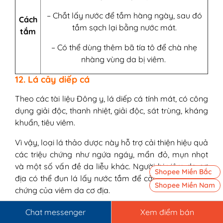
– Chắt lấy nước để tắm hàng ngày, sau đó
Cách
tắm sạch lại bằng nước mát.
tắm
– Có thể dùng thêm bã tía tô để chà nhẹ
nhàng vùng da bị viêm.
12. Lá cây diếp cá
Theo các tài liệu Đông y, lá diếp cá tính mát, có công
dụng giải độc, thanh nhiệt, giải độc, sát trùng, kháng
khuẩn, tiêu viêm.
Vì vậy, loại lá thảo dược này hỗ trợ cải thiện hiệu quả
các triệu chứng như ngứa ngáy, mẩn đỏ, mụn nhọt
và một số vấn đề da liễu khác. Người bị viêm da cơ
Shopee Miền Bắc
địa có thể đun lá lấy nước tắm để cải thiện các triệu
Shopee Miền Nam
chứng của viêm da cơ địa.
Chat messenger
Xem điểm bán