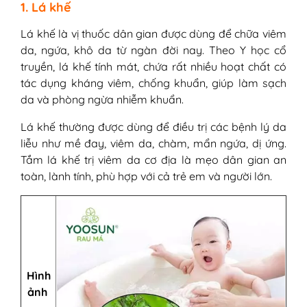
1. Lá khế
Lá khế là vị thuốc dân gian được dùng để chữa viêm
da, ngứa, khô da từ ngàn đời nay. Theo Y học cổ
truyền, lá khế tính mát, chứa rất nhiều hoạt chất có
tác dụng kháng viêm, chống khuẩn, giúp làm sạch
da và phòng ngừa nhiễm khuẩn.
Lá khế thường được dùng để điều trị các bệnh lý da
liễu như mề đay, viêm da, chàm, mẩn ngứa, dị ứng.
Tắm lá khế trị viêm da cơ địa là mẹo dân gian an
toàn, lành tính, phù hợp với cả trẻ em và người lớn.
Hình
ảnh