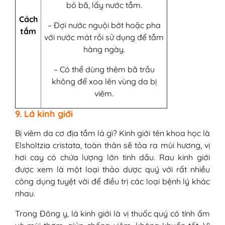
bỏ bã, lấy nước tắm.
Cách
– Đợi nước nguội bớt hoặc pha
tắm
với nước mát rồi sử dụng để tắm
hàng ngày.
– Có thể dùng thêm bã trầu
không để xoa lên vùng da bị
viêm.
9. Lá kinh giới
Bị viêm da cơ địa tắm lá gì? Kinh giới tên khoa học là
Elsholtzia cristata, toàn thân sẽ tỏa ra mùi hương, vị
hơi cay có chứa lượng lớn tinh dầu. Rau kinh giới
được xem là một loại thảo dược quý với rất nhiều
công dụng tuyệt vời để điều trị các loại bệnh lý khác
nhau.
Trong Đông y, lá kinh giới là vị thuốc quý có tính ấm