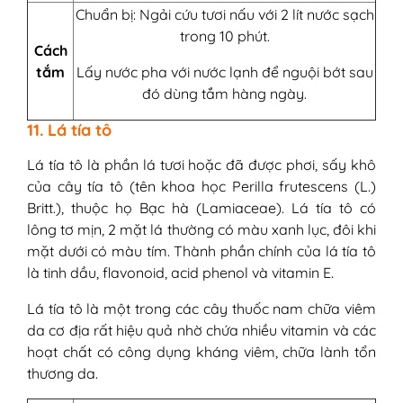
Chuẩn bị: Ngải cứu tươi nấu với 2 lít nước sạch
trong 10 phút.
Cách
tắm
Lấy nước pha với nước lạnh để nguội bớt sau
đó dùng tắm hàng ngày.
11. Lá tía tô
Lá tía tô là phần lá tươi hoặc đã được phơi, sấy khô
của cây tía tô (tên khoa học Perilla frutescens (L.)
Britt.), thuộc họ Bạc hà (Lamiaceae). Lá tía tô có
lông tơ mịn, 2 mặt lá thường có màu xanh lục, đôi khi
mặt dưới có màu tím. Thành phần chính của lá tía tô
là tinh dầu, flavonoid, acid phenol và vitamin E.
Lá tía tô là một trong các cây thuốc nam chữa viêm
da cơ địa rất hiệu quả nhờ chứa nhiều vitamin và các
hoạt chất có công dụng kháng viêm, chữa lành tổn
thương da.