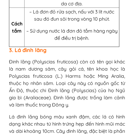
da cơ địa.
– Lá đơn đỏ rửa sạch, nấu với 3 lít nước
sau đó đun sôi trong vòng 10 phút.
Cách
tắm
– Sử dụng nước lá đơn đỏ tắm hàng ngày
để điều trị bệnh.
3. Lá đinh lăng
Đinh lăng (Polyscias fruticosa) còn có tên gọi khác
là nam dương sâm, cây gỏi cá, tên khoa học là
Polyscias fruticosa (L.) Harms hoặc Ming Aralia,
thuộc họ nhân sâm. Loại cây này có nguồn gốc từ
Ấn Độ, thuộc chi Đinh lăng (Polyscias) của họ Ngũ
gia bì (Araliaceae). Đinh lăng được trồng làm cảnh
và làm thuốc trong Đông y.
Lá đinh lăng bóng màu xanh đậm, các lá có hình
dạng khác nhau từ hình trứng hẹp đến hình mũi mác
và dài khoảng 10cm. Cây đinh lăng, đặc biệt là phần