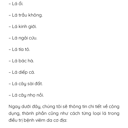
– Lá ổi.
– Lá trầu không.
– Lá kinh giới.
– Lá ngải cứu.
– Lá tía tô.
– Lá bác hà.
– Lá diếp cá.
– Lá cây sài đất.
– Lá cây nhọ nồi.
Ngay dưới đây, chúng tôi sẽ thông tin chi tiết về công
dụng, thành phần cũng như cách từng loại lá trong
điều trị bệnh viêm da cơ địa: