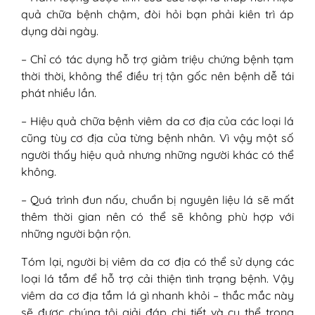
quả chữa bệnh chậm, đòi hỏi bạn phải kiên trì áp
dụng dài ngày.
– Chỉ có tác dụng hỗ trợ giảm triệu chứng bệnh tạm
thời thời, không thể điều trị tận gốc nên bệnh dễ tái
phát nhiều lần.
– Hiệu quả chữa bệnh viêm da cơ địa của các loại lá
cũng tùy cơ địa của từng bệnh nhân. Vì vậy một số
người thấy hiệu quả nhưng những người khác có thể
không.
– Quá trình đun nấu, chuẩn bị nguyên liệu lá sẽ mất
thêm thời gian nên có thể sẽ không phù hợp với
những người bận rộn.
Tóm lại, người bị viêm da cơ địa có thể sử dụng các
loại lá tắm để hỗ trợ cải thiện tình trạng bệnh. Vậy
viêm da cơ địa tắm lá gì nhanh khỏi – thắc mắc này
sẽ được chúng tôi giải đáp chi tiết và cụ thể trong