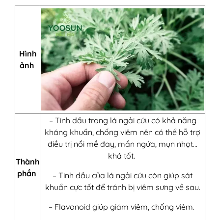
Hình
ảnh
– Tinh dầu trong lá ngải cứu có khả năng
kháng khuẩn, chống viêm nên có thể hỗ trợ
điều trị nổi mề đay, mẩn ngứa, mụn nhọt…
khá tốt.
Thành
phần
– Tinh dầu của lá ngải cứu còn giúp sát
khuẩn cực tốt để tránh bị viêm sưng về sau.
– Flavonoid giúp giảm viêm, chống viêm.