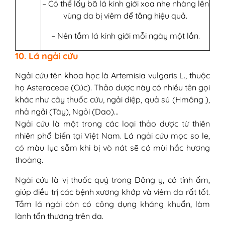
– Có thể lấy bã lá kinh giới xoa nhẹ nhàng lên
vùng da bị viêm để tăng hiệu quả.
– Nên tắm lá kinh giới mỗi ngày một lần.
10. Lá ngải cứu
Ngải cứu tên khoa học là Artemisia vulgaris L., thuộc
họ Asteraceae (Cúc). Thảo dược này có nhiều tên gọi
khác như cây thuốc cứu, ngải diệp, quả sú (Hmông ),
nhả ngải (Tày), Ngỏi (Dao)…
Ngải cứu là một trong các loại thảo dược từ thiên
nhiên phổ biến tại Việt Nam. Lá ngải cứu mọc so le,
có màu lục sẫm khi bị vò nát sẽ có mùi hắc hương
thoảng.
Ngải cứu là vị thuốc quý trong Đông y, có tính ấm,
giúp điều trị các bệnh xương khớp và viêm da rất tốt.
Tắm lá ngải còn có công dụng kháng khuẩn, làm
lành tổn thương trên da.