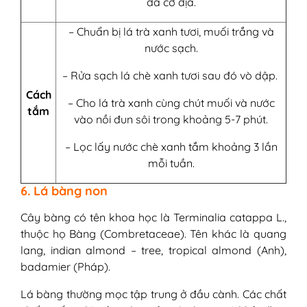
da cơ địa.
– Chuẩn bị lá trà xanh tươi, muối trắng và
nước sạch.
– Rửa sạch lá chè xanh tươi sau đó vò dập.
Cách
– Cho lá trà xanh cùng chút muối và nước
tắm
vào nồi đun sôi trong khoảng 5-7 phút.
– Lọc lấy nước chè xanh tắm khoảng 3 lần
mỗi tuần.
6. Lá bàng non
Cây bàng có tên khoa học là Terminalia catappa L.,
thuộc họ Bàng (Combretaceae). Tên khác là quang
lang, indian almond – tree, tropical almond (Anh),
badamier (Pháp).
Lá bàng thường mọc tập trung ở đầu cành. Các chất