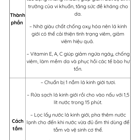
trưởng của vi khuẩn, tăng sức đề kháng cho
da.
Thành
phần
– Nhờ giàu chất chống oxy hóa nên lá kinh
giới có thể cải thiện tình trạng viêm, giảm
viêm hiệu quả.
– Vitamin E, A, C giúp giảm ngứa ngáy, chống
viêm, làm mềm da và phục hồi các tế bào hư
tổn.
– Chuẩn bị 1 nắm lá kinh giới tươi.
– Rửa sạch lá kinh giới rồi cho vào nấu với 1,5
lít nước trong 15 phút.
– Lọc lấy nước lá kinh giới, pha thêm nước
Cách
lạnh cho đến khi nước vừa đủ ấm thì dùng để
tắm
tắm và vệ sinh cơ thể.