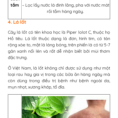
tắm
– Lọc lấy nước lá đinh lăng, pha với nước mát
rồi tắm hàng ngày.
4. Lá lốt
Cây lá lốt có tên khoa học là Piper lolot C, thuộc họ
Hồ tiêu. Lá lốt thuộc dạng lá đơn, hình tim, có tán
rộng xòe to, mặt lá láng bóng, trên phiến lá có từ 5-7
gân xanh nổi lên và rất dễ nhận biết bởi mùi thơm
đặc trưng.
Ở Việt Nam, lá lốt không chỉ được sử dụng như một
loại rau hay gia vị trong các bữa ăn hàng ngày mà
còn dùng trong điều trị bệnh như bệnh ngoài da,
mụn nhọt, xương khớp, tổ đỉa.