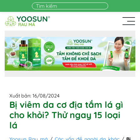
Skip to main content
Xuất bản: 16/08/2024
Bị viêm da cơ địa tắm lá gì
cho khỏi? Thử ngay 15 loại
lá
Yoosun Rau má
/
Các vấn đề ngoài da khác
/
Bị