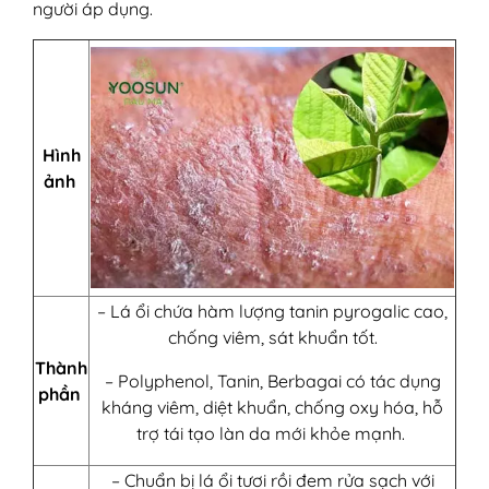
người áp dụng.
Hình
ảnh
– Lá ổi chứa hàm lượng tanin pyrogalic cao,
chống viêm, sát khuẩn tốt.
Thành
– Polyphenol, Tanin, Berbagai có tác dụng
phần
kháng viêm, diệt khuẩn, chống oxy hóa, hỗ
trợ tái tạo làn da mới khỏe mạnh.
– Chuẩn bị lá ổi tươi rồi đem rửa sạch với