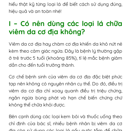
6. Lá bàng non
hiểu thật kỹ từng loại lá để biết cách sử dụng đúng,
7. Lá ổi
hiệu quả và an toàn nhé!
8. Lá trầu không
I – Có nên dùng các loại lá chữa
9. Lá kinh giới
viêm da cơ địa không?
10. Lá ngải cứu
11. Lá tía tô
Viêm da cơ địa hay chàm cơ địa khiến da khô nứt nẻ
12. Lá cây diếp cá
kèm theo cảm giác ngứa. Đây là bệnh lý thường gặp
13. Lá cây sài đất
ở trẻ trước 5 tuổi (khoảng 85%), tỉ lệ mắc bệnh giảm
14. Lá cây nhọ nồi
dần cho đến tuổi trưởng thành.
15. Lá bạc hà
III - Lưu ý khi tắm lá chữa viêm da cơ địa
Cơ chế bệnh sinh của viêm da cơ địa đặc biệt phức
tạp nên không có nguyên nhân cụ thể. Do đó, điều trị
viêm da cơ địa chỉ xoay quanh điều trị triệu chứng,
ngăn ngừa bùng phát và hạn chế biến chứng chứ
không thể chữa khỏi được.
Bên cạnh dùng các loại kem bôi và thuốc uống theo
chỉ định của bác sĩ, nhiều bệnh nhân bị viêm da cơ
địa còn sử dụng các loại lá nấu nước tắm để chữa