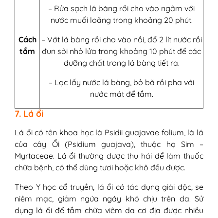
– Rửa sạch lá bàng rồi cho vào ngâm với
nước muối loãng trong khoảng 20 phút.
Cách
– Vớt lá bàng rồi cho vào nồi, đổ 2 lít nước rồi
tắm
đun sôi nhỏ lửa trong khoảng 10 phút để các
dưỡng chất trong lá bàng tiết ra.
– Lọc lấy nước lá bàng, bỏ bã rồi pha với
nước mát để tắm.
7. Lá ổi
Lá ổi có tên khoa học là Psidii guajavae folium, là lá
của cây Ổi (Psidium guajava), thuộc họ Sim –
Myrtaceae. Lá ổi thường được thu hái để làm thuốc
chữa bệnh, có thể dùng tươi hoặc khô đều được.
Theo Y học cổ truyền, lá ổi có tác dụng giải độc, se
niêm mạc, giảm ngứa ngáy khó chịu trên da. Sử
dụng lá ổi để tắm chữa viêm da cơ địa được nhiều