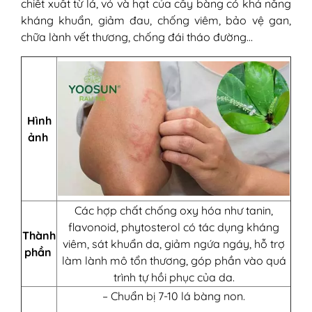
chiết xuất từ ​​lá, vỏ và hạt của cây bàng có khả năng
kháng khuẩn, giảm đau, chống viêm, bảo vệ gan,
chữa lành vết thương, chống đái tháo đường…
Hình
ảnh
Các hợp chất chống oxy hóa như tanin,
flavonoid, phytosterol có tác dụng kháng
Thành
viêm, sát khuẩn da, giảm ngứa ngáy, hỗ trợ
phần
làm lành mô tổn thương, góp phần vào quá
trình tự hồi phục của da.
– Chuẩn bị 7-10 lá bàng non.