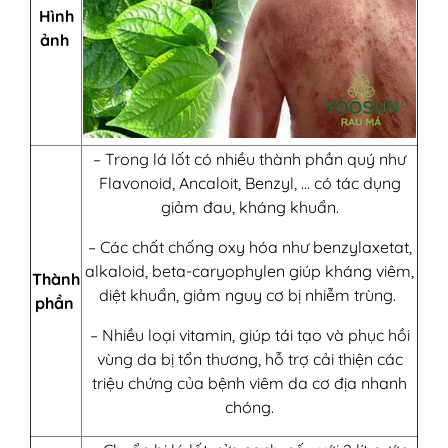
Hình
ảnh
– Trong lá lốt có nhiều thành phần quý như
Flavonoid, Ancaloit, Benzyl, … có tác dụng
giảm đau, kháng khuẩn.
– Các chất chống oxy hóa như benzylaxetat,
alkaloid, beta-caryophylen giúp kháng viêm,
Thành
diệt khuẩn, giảm nguy cơ bị nhiễm trùng.
phần
– Nhiều loại vitamin, giúp tái tạo và phục hồi
vùng da bị tổn thương, hỗ trợ cải thiện các
triệu chứng của bệnh viêm da cơ địa nhanh
chóng.