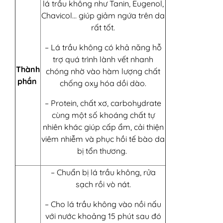
lá trầu không như Tanin, Eugenol,
Chavicol… giúp giảm ngứa trên da
rất tốt.
– Lá trầu không có khả năng hỗ
trợ quá trình lành vết nhanh
Thành
chóng nhờ vào hàm lượng chất
phần
chống oxy hóa dồi dào.
– Protein, chất xơ, carbohydrate
cùng một số khoáng chất tự
nhiên khác giúp cấp ẩm, cải thiện
viêm nhiễm và phục hồi tế bào da
bị tổn thương.
– Chuẩn bị lá trầu không, rửa
sạch rồi vò nát.
– Cho lá trầu không vào nồi nấu
với nước khoảng 15 phút sau đó