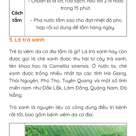
– Chuẩn bị lá lốt, rửa sạch, nấu với 2 lít nước
trong 15 phút.
Cách
tắm
– Pha nước tắm sao cho đạt nhiệt độ phù
hợp rồi sử dụng để tắm hàng ngày.
5. Lá trà xanh
Trẻ bị viêm da cơ địa tắm lá gì? Lá trà xanh hay còn
được gọi là chè xanh được thu hái từ cây trà xanh,
tên khoa học là Camellia sinensis. Ở nước ta, chè
xanh được trồng nhiều nhất tại các tỉnh Hà Giang,
Thái Nguyên, Phú Thọ, Tuyên Quang và một số tỉnh
miền nam như Đắk Lắk, Lâm Đồng, Quảng Nam, Đà
Nẵng.
Trà xanh là nguyên liệu có công dụng điều trị bệnh
rất tốt, bao gồm bệnh viêm da cơ địa: