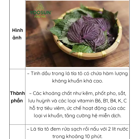
Hình
ảnh
– Tinh dầu trong lá tía tô có chứa hàm lượng
kháng khuẩn khá cao.
Thành
– Các khoáng chất như kẽm, phốt pho, sắt,
phần
lưu huỳnh và các loại vitamin B6, B1, B4, K, C
hỗ trợ tiêu viêm, ức chế hoạt động của các
loại vi khuẩn, tăng cường hệ miễn dịch.
– Lá tía tô đem rửa sạch rồi nấu với 2 lít nước
trong khoảng 10 phút.