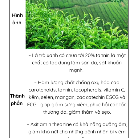
Hình
ảnh
– Lá trà xanh có chứa tới 20% tannin là một
chất có tác dụng làm săn da, sát khuẩn
mạnh.
– Hàm lượng chất chống oxy hóa cao
carotenoids, tannin, tocopherols, vitamin C,
Thành
kẽm, selen, mangan, các catechin EGCG và
phần
ECG… giúp giảm sưng viêm, phục hồi các tổn
thương da, giảm thâm và sẹo.
– Axit amin theanine có khả năng dưỡng ẩm,
giảm khô nứt cho những bệnh nhân bị viêm