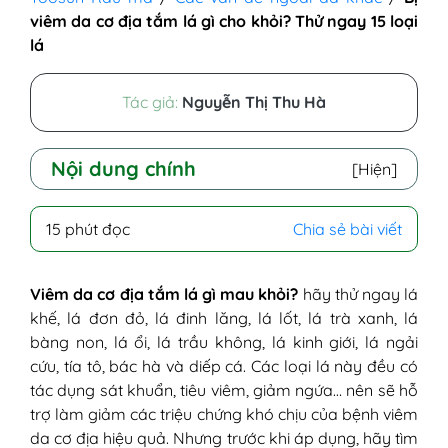
viêm da cơ địa tắm lá gì cho khỏi? Thử ngay 15 loại
lá
Tác giả:
Nguyễn Thị Thu Hà
Nội dung chính
[Hiện]
I - Có nên dùng các loại lá chữa viêm da
15 phút đọc
Chia sẻ bài viết
cơ địa không?
1. Ưu điểm
2. Nhược điểm
Viêm da cơ địa tắm lá gì mau khỏi?
hãy thử ngay lá
II - Bị viêm da cơ địa tắm lá gì mau khỏi?
khế, lá đơn đỏ, lá đinh lăng, lá lốt, lá trà xanh, lá
1. Lá khế
bàng non, lá ổi, lá trầu không, lá kinh giới, lá ngải
2. Lá đơn đỏ
cứu, tía tô, bác hà và diếp cá. Các loại lá này đều có
3. Lá đinh lăng
tác dụng sát khuẩn, tiêu viêm, giảm ngứa… nên sẽ hỗ
4. Lá lốt
trợ làm giảm các triệu chứng khó chịu của bệnh viêm
5. Lá trà xanh
da cơ địa hiệu quả. Nhưng trước khi áp dụng, hãy tìm