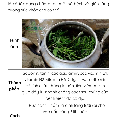
lá có tác dụng chữa được một số bệnh và giúp tăng
cường sức khỏe cho cơ thể.
Hình
ảnh
Saponin, tanin, các acid amin, các vitamin B1,
vitamin B2, vitamin B6, C, lysin và methionin
Thành
có tính chất kháng khuẩn, tiêu viêm mạnh
phần
giúp đẩy lùi nhanh chóng các triệu chứng của
bệnh viêm da cơ địa.
– Rửa sạch 1 nắm lá đinh lăng tươi rồi cho
vào nấu cùng 3 lít nước.
Cách