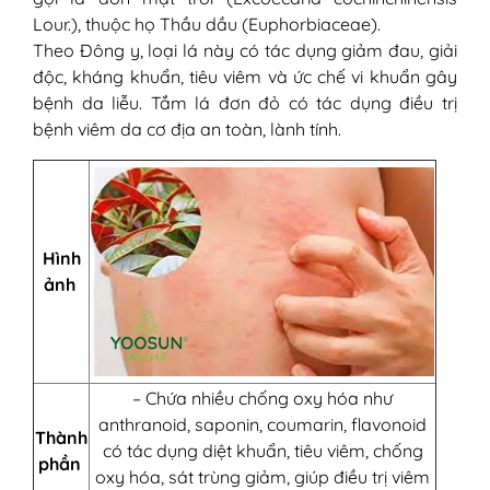
Lour.), thuộc họ Thầu dầu (Euphorbiaceae).
Theo Đông y, loại lá này có tác dụng giảm đau, giải
độc, kháng khuẩn, tiêu viêm và ức chế vi khuẩn gây
bệnh da liễu. Tắm lá đơn đỏ có tác dụng điều trị
bệnh viêm da cơ địa an toàn, lành tính.
Hình
ảnh
– Chứa nhiều chống oxy hóa như
anthranoid, saponin, coumarin, flavonoid
Thành
có tác dụng diệt khuẩn, tiêu viêm, chống
phần
oxy hóa, sát trùng giảm, giúp điều trị viêm