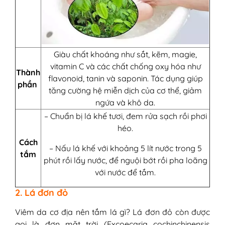
Giàu chất khoáng như sắt, kẽm, magie,
vitamin C và các chất chống oxy hóa như
Thành
flavonoid, tanin và saponin. Tác dụng giúp
phần
tăng cường hệ miễn dịch của cơ thể, giảm
ngứa và khô da.
– Chuẩn bị lá khế tươi, đem rửa sạch rồi phơi
héo.
Cách
– Nấu lá khế với khoảng 5 lít nước trong 5
tắm
phút rồi lấy nước, để nguội bớt rồi pha loãng
với nước để tắm.
2. Lá đơn đỏ
Viêm da cơ địa nên tắm lá gì? Lá đơn đỏ còn được
gọi là đơn mặt trời (Excoecaria cochinchinensis