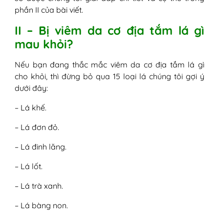
phần II của bài viết.
II – Bị viêm da cơ địa tắm lá gì
mau khỏi?
Nếu bạn đang thắc mắc viêm da cơ địa tắm lá gì
cho khỏi, thì đừng bỏ qua 15 loại lá chúng tôi gợi ý
dưới đây:
– Lá khế.
– Lá đơn đỏ.
– Lá đinh lăng.
– Lá lốt.
– Lá trà xanh.
– Lá bàng non.