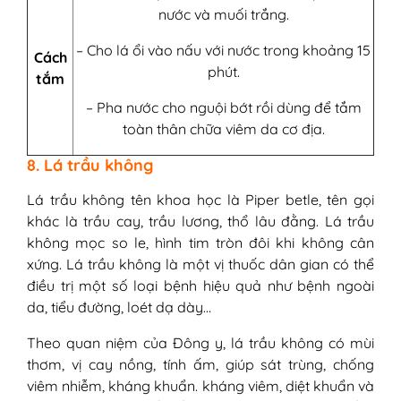
nước và muối trắng.
– Cho lá ổi vào nấu với nước trong khoảng 15
Cách
phút.
tắm
– Pha nước cho nguội bớt rồi dùng để tắm
toàn thân chữa viêm da cơ địa.
8. Lá trầu không
Lá trầu không tên khoa học là Piper betle, tên gọi
khác là trầu cay, trầu lương, thổ lâu đằng. Lá trầu
không mọc so le, hình tim tròn đôi khi không cân
xứng. Lá trầu không là một vị thuốc dân gian có thể
điều trị một số loại bệnh hiệu quả như bệnh ngoài
da, tiểu đường, loét dạ dày…
Theo quan niệm của Đông y, lá trầu không có mùi
thơm, vị cay nồng, tính ấm, giúp sát trùng, chống
viêm nhiễm, kháng khuẩn. kháng viêm, diệt khuẩn và