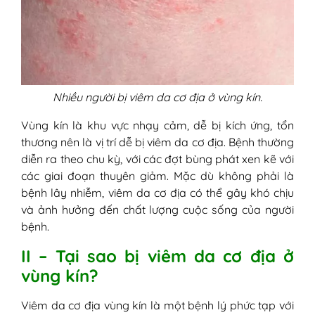
Nhiều người bị viêm da cơ địa ở vùng kín.
Vùng kín là khu vực nhạy cảm, dễ bị kích ứng, tổn
thương nên là vị trí dễ bị viêm da cơ địa. Bệnh thường
diễn ra theo chu kỳ, với các đợt bùng phát xen kẽ với
các giai đoạn thuyên giảm. Mặc dù không phải là
bệnh lây nhiễm, viêm da cơ địa có thể gây khó chịu
và ảnh hưởng đến chất lượng cuộc sống của người
bệnh.
II – Tại sao bị viêm da cơ địa ở
vùng kín?
Viêm da cơ địa vùng kín là một bệnh lý phức tạp với