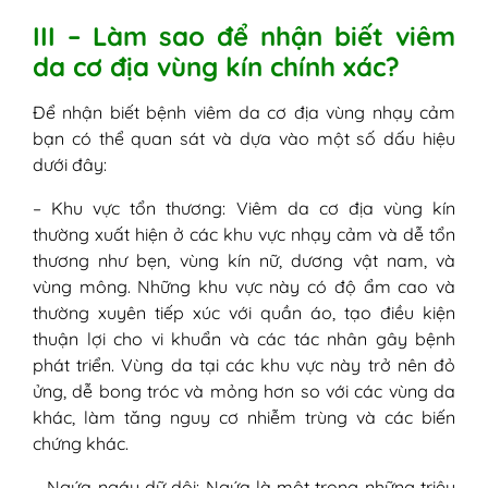
III – Làm sao để nhận biết viêm
da cơ địa vùng kín chính xác?
Để nhận biết bệnh viêm da cơ địa vùng nhạy cảm
bạn có thể quan sát và dựa vào một số dấu hiệu
dưới đây:
– Khu vực tổn thương: Viêm da cơ địa vùng kín
thường xuất hiện ở các khu vực nhạy cảm và dễ tổn
thương như bẹn, vùng kín nữ, dương vật nam, và
vùng mông. Những khu vực này có độ ẩm cao và
thường xuyên tiếp xúc với quần áo, tạo điều kiện
thuận lợi cho vi khuẩn và các tác nhân gây bệnh
phát triển. Vùng da tại các khu vực này trở nên đỏ
ửng, dễ bong tróc và mỏng hơn so với các vùng da
khác, làm tăng nguy cơ nhiễm trùng và các biến
chứng khác.
– Ngứa ngáy dữ dội: Ngứa là một trong những triệu