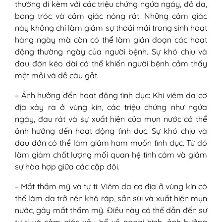
thường đi kèm với các triệu chứng ngứa ngáy, đỏ da,
bong tróc và cảm giác nóng rát. Những cảm giác
này không chỉ làm giảm sự thoải mái trong sinh hoạt
hàng ngày mà còn có thể làm gián đoạn các hoạt
động thường ngày của người bệnh. Sự khó chịu và
đau đớn kéo dài có thể khiến người bệnh cảm thấy
mệt mỏi và dễ cáu gắt.
– Ảnh hưởng đến hoạt động tình dục: Khi viêm da cơ
địa xảy ra ở vùng kín, các triệu chứng như ngứa
ngáy, đau rát và sự xuất hiện của mụn nước có thể
ảnh hưởng đến hoạt động tình dục. Sự khó chịu và
đau đớn có thể làm giảm ham muốn tình dục. Từ đó
làm giảm chất lượng mối quan hệ tình cảm và giảm
sự hòa hợp giữa các cặp đôi.
– Mất thẩm mỹ và tự ti: Viêm da cơ địa ở vùng kín có
thể làm da trở nên khô ráp, sần sùi và xuất hiện mụn
nước, gây mất thẩm mỹ. Điều này có thể dẫn đến sự