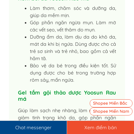
Làm thơm, chăm sóc và dưỡng da,
giúp da mềm mịn.
Góp phần ngăn ngừa mụn. Làm mờ
các vết sẹo, vết thâm do mụn.
Dưỡng ẩm da, làm dịu da do khô da,
mát da khi bị ngứa. Dùng được cho cả
trẻ sơ sinh và trẻ nhỏ, bao gồm cả vết
hăm tã.
Bảo vệ da bé trong điều kiện tốt. Sử
dụng được cho bé trong trường hợp
rôm sảy, mẩn ngứa.
Gel tắm gội thảo dược Yoosun Rau
má
Shopee Miền Bắc
Giúp làm sạch nhẹ nhàng, làm mát, dịu da,
Shopee Miền Nam
giảm tình trạng khô da, góp phần ngăn
ngừa mẩn ngứa.
Chat messenger
Xem điểm bán