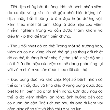
– Tiết dịch nhầy bất thường: Một số bệnh nhân viêm
da cơ địa vùng kín có thể gặp phải hiện tượng tiết
dịch nhầy bất thường từ âm đạo hoặc dương vật,
kèm theo mùi hôi tanh. Đây là dấu hiệu của viêm
nhiễm nghiêm trọng và cần được thăm khám và
điều trị kịp thời để tránh biến chứng.
– Thay đổi nhiệt độ cơ thể: Trong một số trường hợp,
viêm da cơ địa vùng kín có thể gây ra thay đổi nhiệt
độ cơ thể, thường là sốt nhẹ. Sự thay đổi nhiệt độ này
có thể là dấu hiệu của việc cơ thể đang phản ứng lại
với viêm nhiễm và cần được theo dõi cẩn thận.
– Đau bụng dưới và khó chịu: Một số bệnh nhân có
thể cảm thấy đau và khó chịu ở vùng bụng dưới, đặc
biệt là khi bệnh đã phát triển nặng. Cơn đau này có
thể là do viêm nhiễm lan rộng, ảnh hưởng đến các
cơ quan lân cận. Triệu chứng này thường đi kèm với
cảm giác căng tức và khó chịu ở vùng kín.