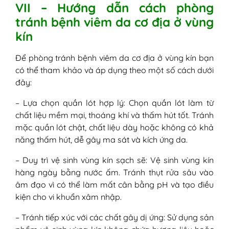
VII – Hướng dẫn cách phòng
tránh bệnh viêm da cơ địa ở vùng
kín
Để phòng tránh bệnh viêm da cơ địa ở vùng kín bạn
có thể tham khảo và áp dụng theo một số cách dưới
đây:
– Lựa chọn quần lót hợp lý: Chọn quần lót làm từ
chất liệu mềm mại, thoáng khí và thấm hút tốt. Tránh
mặc quần lót chật, chất liệu dày hoặc không có khả
năng thấm hút, dễ gây ma sát và kích ứng da.
– Duy trì vệ sinh vùng kín sạch sẽ: Vệ sinh vùng kín
hàng ngày bằng nước ấm. Tránh thụt rửa sâu vào
âm đạo vì có thể làm mất cân bằng pH và tạo điều
kiện cho vi khuẩn xâm nhập.
– Tránh tiếp xúc với các chất gây dị ứng: Sử dụng sản