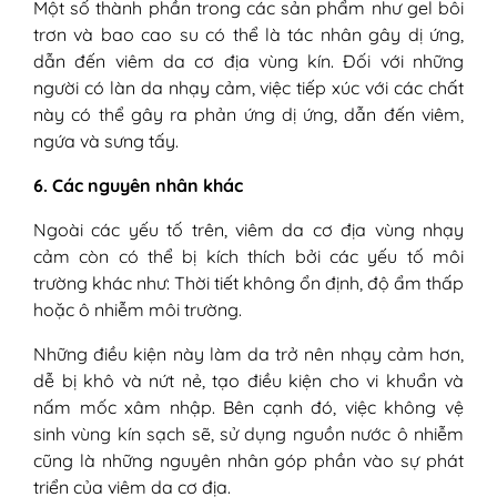
Một số thành phần trong các sản phẩm như gel bôi
trơn và bao cao su có thể là tác nhân gây dị ứng,
dẫn đến viêm da cơ địa vùng kín. Đối với những
người có làn da nhạy cảm, việc tiếp xúc với các chất
này có thể gây ra phản ứng dị ứng, dẫn đến viêm,
ngứa và sưng tấy.
6. Các nguyên nhân khác
Ngoài các yếu tố trên, viêm da cơ địa vùng nhạy
cảm còn có thể bị kích thích bởi các yếu tố môi
trường khác như: Thời tiết không ổn định, độ ẩm thấp
hoặc ô nhiễm môi trường.
Những điều kiện này làm da trở nên nhạy cảm hơn,
dễ bị khô và nứt nẻ, tạo điều kiện cho vi khuẩn và
nấm mốc xâm nhập. Bên cạnh đó, việc không vệ
sinh vùng kín sạch sẽ, sử dụng nguồn nước ô nhiễm
cũng là những nguyên nhân góp phần vào sự phát
triển của viêm da cơ địa.