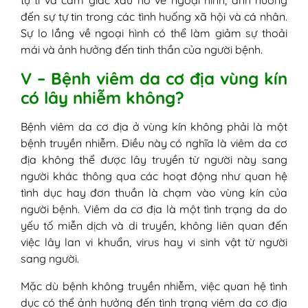
tự ti và cảm giác xấu hổ về ngoại hình, ảnh hưởng
đến sự tự tin trong các tình huống xã hội và cá nhân.
Sự lo lắng về ngoại hình có thể làm giảm sự thoải
mái và ảnh hưởng đến tinh thần của người bệnh.
V – Bệnh viêm da cơ địa vùng kín
có lây nhiễm không?
Bệnh viêm da cơ địa ở vùng kín không phải là một
bệnh truyền nhiễm. Điều này có nghĩa là viêm da cơ
địa không thể được lây truyền từ người này sang
người khác thông qua các hoạt động như quan hệ
tình dục hay đơn thuần là chạm vào vùng kín của
người bệnh. Viêm da cơ địa là một tình trạng da do
yếu tố miễn dịch và di truyền, không liên quan đến
việc lây lan vi khuẩn, virus hay vi sinh vật từ người
sang người.
Mặc dù bệnh không truyền nhiễm, việc quan hệ tình
dục có thể ảnh hưởng đến tình trạng viêm da cơ địa