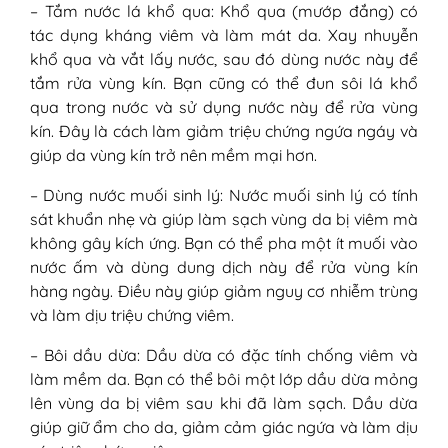
– Tắm nước lá khổ qua: Khổ qua (mướp đắng) có
tác dụng kháng viêm và làm mát da. Xay nhuyễn
khổ qua và vắt lấy nước, sau đó dùng nước này để
tắm rửa vùng kín. Bạn cũng có thể đun sôi lá khổ
qua trong nước và sử dụng nước này để rửa vùng
kín. Đây là cách làm giảm triệu chứng ngứa ngáy và
giúp da vùng kín trở nên mềm mại hơn.
– Dùng nước muối sinh lý: Nước muối sinh lý có tính
sát khuẩn nhẹ và giúp làm sạch vùng da bị viêm mà
không gây kích ứng. Bạn có thể pha một ít muối vào
nước ấm và dùng dung dịch này để rửa vùng kín
hàng ngày. Điều này giúp giảm nguy cơ nhiễm trùng
và làm dịu triệu chứng viêm.
– Bôi dầu dừa: Dầu dừa có đặc tính chống viêm và
làm mềm da. Bạn có thể bôi một lớp dầu dừa mỏng
lên vùng da bị viêm sau khi đã làm sạch. Dầu dừa
giúp giữ ẩm cho da, giảm cảm giác ngứa và làm dịu