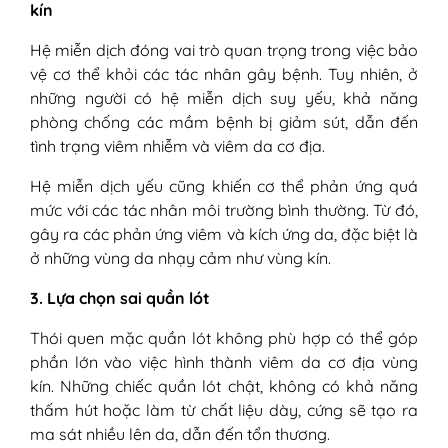
kín
Hệ miễn dịch đóng vai trò quan trọng trong việc bảo
vệ cơ thể khỏi các tác nhân gây bệnh. Tuy nhiên, ở
những người có hệ miễn dịch suy yếu, khả năng
phòng chống các mầm bệnh bị giảm sút, dẫn đến
tình trạng viêm nhiễm và viêm da cơ địa.
Hệ miễn dịch yếu cũng khiến cơ thể phản ứng quá
mức với các tác nhân môi trường bình thường. Từ đó,
gây ra các phản ứng viêm và kích ứng da, đặc biệt là
ở những vùng da nhạy cảm như vùng kín.
3. Lựa chọn sai quần lót
Thói quen mặc quần lót không phù hợp có thể góp
phần lớn vào việc hình thành viêm da cơ địa vùng
kín. Những chiếc quần lót chật, không có khả năng
thấm hút hoặc làm từ chất liệu dày, cứng sẽ tạo ra
ma sát nhiều lên da, dẫn đến tổn thương.