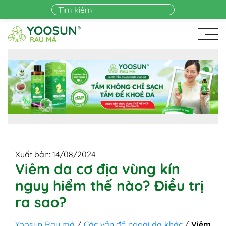
Skip to main content
Xuất bản: 14/08/2024
Viêm da cơ địa vùng kín
nguy hiểm thế nào? Điều trị
ra sao?
Yoosun Rau má
/
Các vấn đề ngoài da khác
/
Viêm