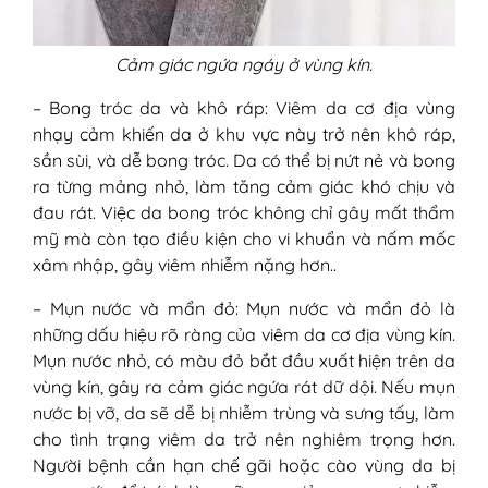
Cảm giác ngứa ngáy ở vùng kín.
– Bong tróc da và khô ráp: Viêm da cơ địa vùng
nhạy cảm khiến da ở khu vực này trở nên khô ráp,
sần sùi, và dễ bong tróc. Da có thể bị nứt nẻ và bong
ra từng mảng nhỏ, làm tăng cảm giác khó chịu và
đau rát. Việc da bong tróc không chỉ gây mất thẩm
mỹ mà còn tạo điều kiện cho vi khuẩn và nấm mốc
xâm nhập, gây viêm nhiễm nặng hơn..
– Mụn nước và mẩn đỏ: Mụn nước và mẩn đỏ là
những dấu hiệu rõ ràng của viêm da cơ địa vùng kín.
Mụn nước nhỏ, có màu đỏ bắt đầu xuất hiện trên da
vùng kín, gây ra cảm giác ngứa rát dữ dội. Nếu mụn
nước bị vỡ, da sẽ dễ bị nhiễm trùng và sưng tấy, làm
cho tình trạng viêm da trở nên nghiêm trọng hơn.
Người bệnh cần hạn chế gãi hoặc cào vùng da bị