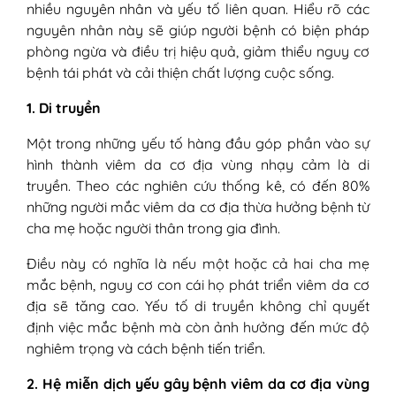
nhiều nguyên nhân và yếu tố liên quan. Hiểu rõ các
nguyên nhân này sẽ giúp người bệnh có biện pháp
phòng ngừa và điều trị hiệu quả, giảm thiểu nguy cơ
bệnh tái phát và cải thiện chất lượng cuộc sống.
1. Di truyền
Một trong những yếu tố hàng đầu góp phần vào sự
hình thành viêm da cơ địa vùng nhạy cảm là di
truyền. Theo các nghiên cứu thống kê, có đến 80%
những người mắc viêm da cơ địa thừa hưởng bệnh từ
cha mẹ hoặc người thân trong gia đình.
Điều này có nghĩa là nếu một hoặc cả hai cha mẹ
mắc bệnh, nguy cơ con cái họ phát triển viêm da cơ
địa sẽ tăng cao. Yếu tố di truyền không chỉ quyết
định việc mắc bệnh mà còn ảnh hưởng đến mức độ
nghiêm trọng và cách bệnh tiến triển.
2. Hệ miễn dịch yếu gây bệnh viêm da cơ địa vùng