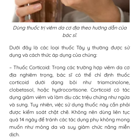
Dùng thuốc trị viêm da cơ địa theo hướng dẫn của
bác sĩ.
Dưới đây là các loại thuốc Tây y thường được sử
dụng và cách thức áp dụng của chúng:
– Thuốc Corticoid: Trong các trường hợp viêm da cơ
địa nghiêm trọng, bác sĩ có thể chỉ định thuốc
corticoid dưới dạng bôi như triamcinolone,
clobetasol, hoặc hydrocortisone. Corticoid có tác
dụng giảm viêm và làm dịu các triệu chứng như ngứa
và sưng. Tuy nhiên, việc sử dụng thuốc này cần phải
được kiểm soát chặt chẽ. Không nên dùng liên tục
quá 14 ngày để tránh các tác dụng phụ không mong
muốn như mỏng da và suy giảm chức năng miễn
dịch.