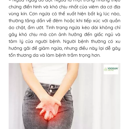
chứng điển hình và khó chịu nhất của viêm da cơ địa
vùng kín. Cơn ngứa có thể xuất hiện bất kỳ lúc nào,
thường tăng dần về đêm hoặc khi tiếp xúc với quần
áo chật, ẩm ướt. Tình trạng ngứa kéo dài không chỉ
gây khó chịu mà còn ảnh hưởng đến giấc ngủ và
tâm lý của người bệnh. Người bệnh thường có xu
hướng gãi để giảm ngứa, nhưng điều này lại dễ gây
tổn thương da và làm bệnh trầm trọng hơn.