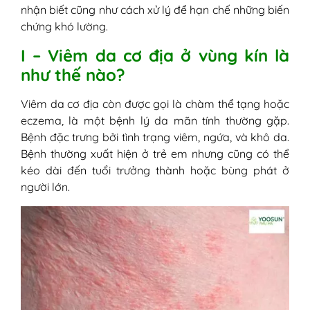
trị bằng cách nào cho hiệu quả?
nhận biết cũng như cách xử lý để hạn chế những biến
1. Trị viêm da cơ địa vùng kín bằng
chứng khó lường.
mẹo dân gian
I – Viêm da cơ địa ở vùng kín là
2. Điều trị viêm da cơ địa vùng kín
như thế nào?
bằng thuốc tây y
VII - Hướng dẫn cách phòng tránh bệnh
Viêm da cơ địa còn được gọi là chàm thể tạng hoặc
viêm da cơ địa ở vùng kín
eczema, là một bệnh lý da mãn tính thường gặp.
Bệnh đặc trưng bởi tình trạng viêm, ngứa, và khô da.
Bệnh thường xuất hiện ở trẻ em nhưng cũng có thể
kéo dài đến tuổi trưởng thành hoặc bùng phát ở
người lớn.