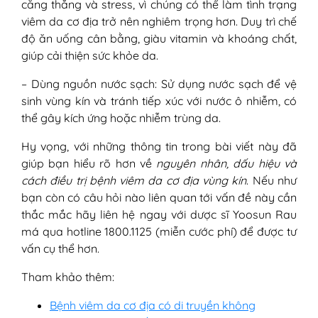
căng thẳng và stress, vì chúng có thể làm tình trạng
viêm da cơ địa trở nên nghiêm trọng hơn. Duy trì chế
độ ăn uống cân bằng, giàu vitamin và khoáng chất,
giúp cải thiện sức khỏe da.
– Dùng nguồn nước sạch: Sử dụng nước sạch để vệ
sinh vùng kín và tránh tiếp xúc với nước ô nhiễm, có
thể gây kích ứng hoặc nhiễm trùng da.
Hy vọng, với những thông tin trong bài viết này đã
giúp bạn hiểu rõ hơn về
nguyên nhân, dấu hiệu và
cách điều trị bệnh viêm da cơ địa vùng kín
. Nếu như
bạn còn có câu hỏi nào liên quan tới vấn đề này cần
thắc mắc hãy liên hệ ngay với dược sĩ Yoosun Rau
má qua hotline 1800.1125 (miễn cước phí) để được tư
vấn cụ thể hơn.
Tham khảo thêm:
Bệnh viêm da cơ địa có di truyền không