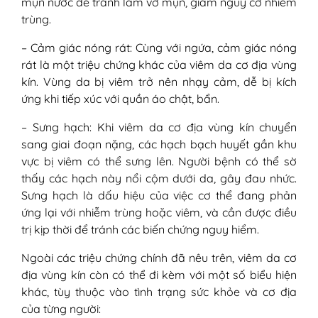
mụn nước để tránh làm vỡ mụn, giảm nguy cơ nhiễm
trùng.
– Cảm giác nóng rát: Cùng với ngứa, cảm giác nóng
rát là một triệu chứng khác của viêm da cơ địa vùng
kín. Vùng da bị viêm trở nên nhạy cảm, dễ bị kích
ứng khi tiếp xúc với quần áo chật, bẩn.
– Sưng hạch: Khi viêm da cơ địa vùng kín chuyển
sang giai đoạn nặng, các hạch bạch huyết gần khu
vực bị viêm có thể sưng lên. Người bệnh có thể sờ
thấy các hạch này nổi cộm dưới da, gây đau nhức.
Sưng hạch là dấu hiệu của việc cơ thể đang phản
ứng lại với nhiễm trùng hoặc viêm, và cần được điều
trị kịp thời để tránh các biến chứng nguy hiểm.
Ngoài các triệu chứng chính đã nêu trên, viêm da cơ
địa vùng kín còn có thể đi kèm với một số biểu hiện
khác, tùy thuộc vào tình trạng sức khỏe và cơ địa
của từng người: