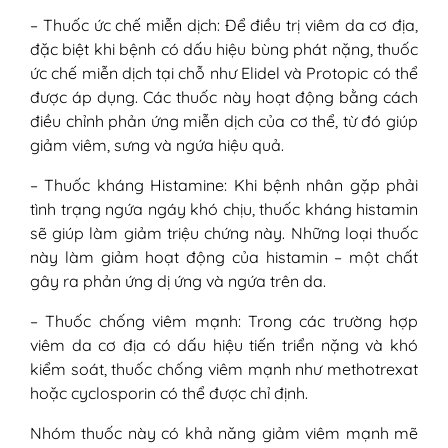
– Thuốc ức chế miễn dịch: Để điều trị viêm da cơ địa,
đặc biệt khi bệnh có dấu hiệu bùng phát nặng, thuốc
ức chế miễn dịch tại chỗ như Elidel và Protopic có thể
được áp dụng. Các thuốc này hoạt động bằng cách
điều chỉnh phản ứng miễn dịch của cơ thể, từ đó giúp
giảm viêm, sưng và ngứa hiệu quả.
– Thuốc kháng Histamine: Khi bệnh nhân gặp phải
tình trạng ngứa ngáy khó chịu, thuốc kháng histamin
sẽ giúp làm giảm triệu chứng này. Những loại thuốc
này làm giảm hoạt động của histamin – một chất
gây ra phản ứng dị ứng và ngứa trên da.
– Thuốc chống viêm mạnh: Trong các trường hợp
viêm da cơ địa có dấu hiệu tiến triển nặng và khó
kiểm soát, thuốc chống viêm mạnh như methotrexat
hoặc cyclosporin có thể được chỉ định.
Nhóm thuốc này có khả năng giảm viêm mạnh mẽ