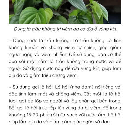
Dùng lá trầu không trị viêm da cơ địa ở vùng kín.
– Dùng nước lá trầu không: Lá trầu không có tính
kháng khuẩn và kháng viêm tự nhiên, giúp giảm
ngứa ngáy và viêm nhiễm. Để sử dụng, bạn có thể
đun sôi một nắm lá trầu không trong nước và để
nguội. Sử dụng nước này để rửa vùng kín, giúp làm
dịu da và giảm triệu chứng viêm.
– Sử dụng gel lô hội: Lô hội (nha đam) nổi tiếng với
đặc tính làm mát và chống viêm. Cắt một lá lô hội
tươi, gọt bỏ lớp vỏ ngoài và lấy phần gel bên trong.
Bôi gel lô hội trực tiếp lên vùng da bị viêm, để trong
khoảng 15-20 phút rồi rửa sạch với nước ấm. Lô hội
giúp làm dịu da và giảm cảm giác ngứa và đau.