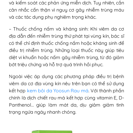
và kiểm soát các phản ứng miễn dịch. Tuy nhiên, cần
cân nhắc cẩn thận vì nguy cơ gây nhiễm trùng máu
và các tác dụng phụ nghiêm trọng khác.
– Thuốc chống nấm và kháng sinh: Khi viêm da cơ
địa dẫn đến nhiễm trùng thứ phát tại vùng kín, bác sĩ
có thể chỉ định thuốc chống nấm hoặc kháng sinh để
điều trị nhiễm trùng. Những loại thuốc này giúp tiêu
diệt vi khuẩn hoặc nấm gây nhiễm trùng, từ đó giảm
bớt triệu chứng và hỗ trợ quá trình hồi phục.
Ngoài việc áp dụng các phương pháp điều trị bệnh
viêm da cơ địa vùng kín nêu trên bạn có thể sử dụng
kết hợp
kem bôi da Yoosun Rau má
. Với thành phần
chính là dịch chiết rau má kết hợp cùng vitamin E, D-
Panthenol… giúp làm mát da, dịu giảm giảm tình
trạng ngứa ngáy nhanh chóng.