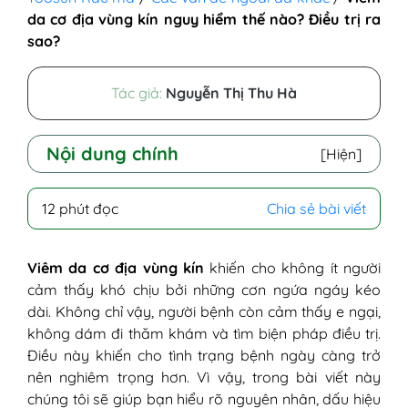
da cơ địa vùng kín nguy hiểm thế nào? Điều trị ra
sao?
Tác giả:
Nguyễn Thị Thu Hà
Nội dung chính
[Hiện]
I - Viêm da cơ địa ở vùng kín là như thế
12 phút đọc
Chia sẻ bài viết
nào?
II - Tại sao bị viêm da cơ địa ở vùng kín?
III - Làm sao để nhận biết viêm da cơ địa
Viêm da cơ địa vùng kín
khiến cho không ít người
vùng kín chính xác?
cảm thấy khó chịu bởi những cơn ngứa ngáy kéo
IV - Viêm da cơ địa vùng kín có nguy hiểm
dài. Không chỉ vậy, người bệnh còn cảm thấy e ngại,
không?
không dám đi thăm khám và tìm biện pháp điều trị.
V - Bệnh viêm da cơ địa vùng kín có lây
Điều này khiến cho tình trạng bệnh ngày càng trở
nhiễm không?
nên nghiêm trọng hơn. Vì vậy, trong bài viết này
VI - Khi bị viêm da cơ địa vùng kín nên điều
chúng tôi sẽ giúp bạn hiểu rõ nguyên nhân, dấu hiệu