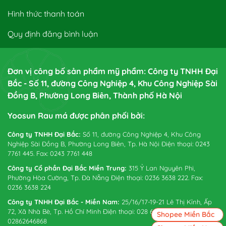
Hình thức thanh toán
Quy định đăng bình luận
Đơn vị công bố sản phẩm mỹ phẩm: Công ty TNHH Đại
Bắc - Số 11, đường Công Nghiệp 4, Khu Công Nghiệp Sài
Đồng B, Phường Long Biên, Thành phố Hà Nội
Yoosun Rau má được phân phối bởi:
Công ty TNHH Đại Bắc:
Số 11, đường Công Nghiệp 4, Khu Công
Nghiệp Sài Đồng B, Phường Long Biên, Tp. Hà Nội Điện thoại: 0243
7761 445. Fax: 0243 7761 448
Công ty Cổ phần Đại Bắc Miền Trung:
315 Ỷ Lan Nguyên Phi,
Phường Hòa Cường, Tp. Đà Nẵng Điện thoại: 0236 3638 222. Fax:
0236 3638 224
Công ty TNHH Đại Bắc - Miền Nam:
25/16/17-19-21 Lê Thị Kỉnh, Ấp
72, Xã Nhà Bè, Tp. Hồ Chí Minh Điện thoại: 028 6265 0738. Fax:
Shopee Miền Bắc
02862646868