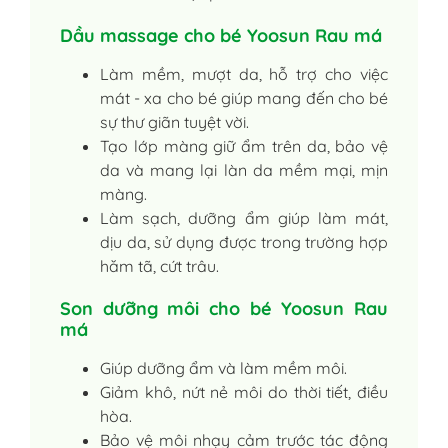
Dầu massage cho bé Yoosun Rau má
Làm mềm, mượt da, hỗ trợ cho việc
mát - xa cho bé giúp mang đến cho bé
sự thư giãn tuyệt vời.
Tạo lớp màng giữ ẩm trên da, bảo vệ
da và mang lại làn da mềm mại, mịn
màng.
Làm sạch, dưỡng ẩm giúp làm mát,
dịu da, sử dụng được trong trường hợp
hăm tã, cứt trâu.
Son dưỡng môi cho bé Yoosun Rau
má
Giúp dưỡng ẩm và làm mềm môi.
Giảm khô, nứt nẻ môi do thời tiết, điều
hòa.
Bảo vệ môi nhạy cảm trước tác động