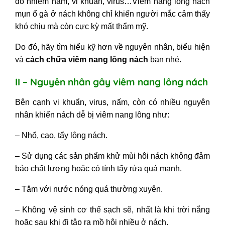
do nhiễm nấm, vi khuẩn, virus…
Viêm nang lông nách
mụn ổ gà ở nách
không chỉ khiến người mắc cảm thấy
khó chịu mà còn cực kỳ mất thẩm mỹ.
Do đó, hãy tìm hiểu kỹ hơn về nguyên nhân, biểu hiện
và
cách chữa viêm nang lông nách
bạn nhé.
II – Nguyên nhân gây viêm nang lông nách
Bên cạnh vi khuẩn, virus, nấm, còn có nhiều nguyên
nhân khiến nách dễ bị viêm nang lông như:
– Nhổ, cạo, tẩy lông nách.
– Sử dụng các sản phẩm khử mùi hôi nách không đảm
bảo chất lượng hoặc có tính tẩy rửa quá mạnh.
– Tắm với nước nóng quá thường xuyên.
– Không vệ sinh cơ thể sạch sẽ, nhất là khi trời nắng
hoặc sau khi đi tập ra mồ hôi nhiều ở nách.