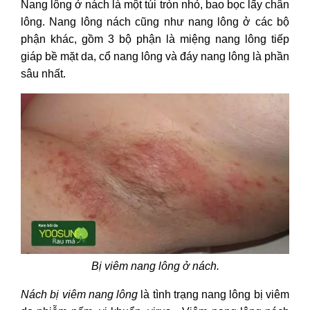
1. Cách chữa viêm nang lông nách
Nang lông ở nách là một túi tròn nhỏ, bao bọc lấy chân
2. Chữa hôi nách khi bị viêm nang
lông.
Nang lông nách cũng như nang lông ở các bộ
lông
phận khác, gồm 3 bộ phận là miệng nang lông tiếp
V - Cách phòng tránh viêm nang
giáp bề mặt da, cổ nang lông và đáy nang lông là phần
lông nách
sâu nhất.
Bị viêm nang lông ở nách.
Nách bị viêm nang lông
là tình trạng nang lông bị viêm