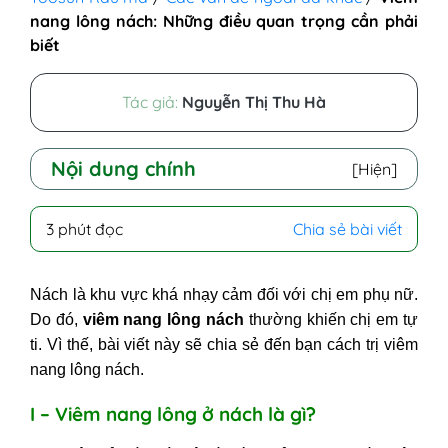
nang lông nách: Những điều quan trọng cần phải
biết
Tác giả:
Nguyễn Thị Thu Hà
Nội dung chính
[Hiện]
I - Viêm nang lông ở nách là gì?
3 phút đọc
Chia sẻ bài viết
II - Nguyên nhân gây viêm nang
lông nách
Nách là khu vực khá nhạy cảm đối với chị em phụ nữ.
III - Biểu hiện viêm nang lông ở
Do đó,
viêm nang lông nách
thường khiến chị em tự
nách
ti. Vì thế, bài viết này sẽ chia sẻ đến bạn
cách trị viêm
IV - Các phương pháp trị viêm nang
nang lông nách.
lông nách tại nhà không nên bỏ
I – Viêm nang lông ở nách là gì?
qua