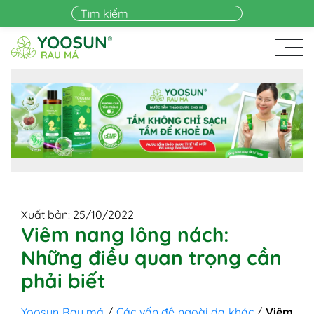
Skip to main content
Xuất bản: 25/10/2022
Viêm nang lông nách:
Những điều quan trọng cần
phải biết
Yoosun Rau má
/
Các vấn đề ngoài da khác
/
Viêm