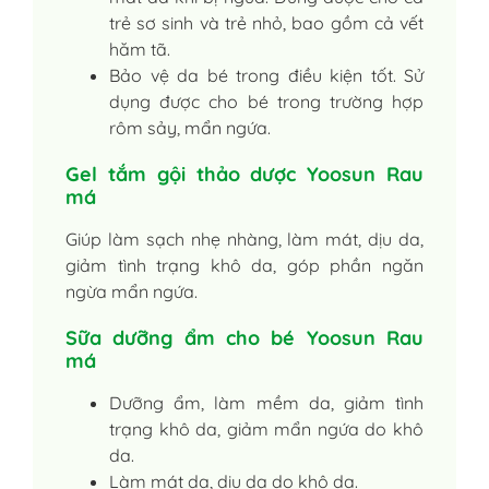
trẻ sơ sinh và trẻ nhỏ, bao gồm cả vết
hăm tã.
Bảo vệ da bé trong điều kiện tốt. Sử
dụng được cho bé trong trường hợp
rôm sảy, mẩn ngứa.
Gel tắm gội thảo dược Yoosun Rau
má
Giúp làm sạch nhẹ nhàng, làm mát, dịu da,
giảm tình trạng khô da, góp phần ngăn
ngừa mẩn ngứa.
Sữa dưỡng ẩm cho bé Yoosun Rau
má
Dưỡng ẩm, làm mềm da, giảm tình
trạng khô da, giảm mẩn ngứa do khô
da.
Làm mát da, dịu da do khô da.