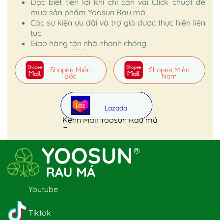
Đặc biệt tiện lợi khi chỉ cần vài Click chuột để
mua sản phẩm Yoosun Rau má
Các sự kiện ưu đãi và trợ giá được thực hiện liên
tục.
Giao hàng tận nhà nhanh chóng.
Shopee Miền
Shopee Miền
Bắc
Nam
Lazada
Kênh Mall Yoosun Rau má
Youtube
Tiktok