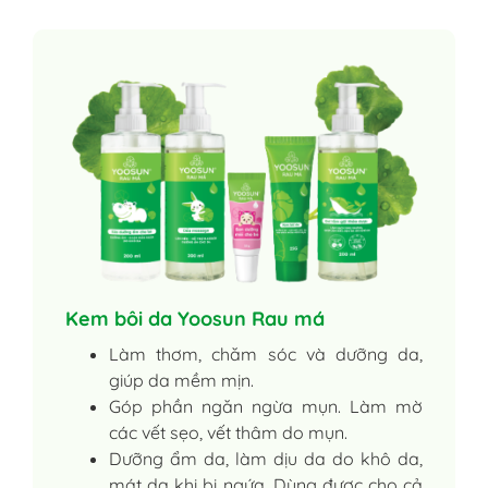
Kem bôi da Yoosun Rau má
Làm thơm, chăm sóc và dưỡng da,
giúp da mềm mịn.
Góp phần ngăn ngừa mụn. Làm mờ
các vết sẹo, vết thâm do mụn.
Dưỡng ẩm da, làm dịu da do khô da,
mát da khi bị ngứa. Dùng được cho cả