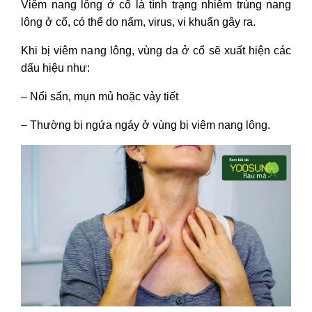
Viêm nang lông ở cổ là tình trạng nhiễm trùng nang
bôi chứa kháng sinh
lông ở cổ, có thể do nấm, virus, vi khuẩn gây ra.
2. Cách điều trị viêm nang lông ở cổ
bằng oxy già
Khi bị viêm nang lông, vùng da ở cổ sẽ xuất hiện các
3. Thuốc trị viêm nang lông ở cổ
dấu hiệu như:
IV - Phòng tránh viêm nang lông ở
– Nổi sẩn, mụn mủ hoặc vảy tiết
cổ
– Thường bị ngứa ngáy ở vùng bị viêm nang lông.