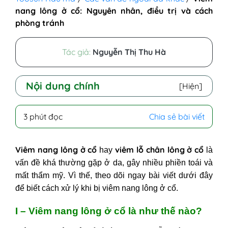
nang lông ở cổ: Nguyên nhân, điều trị và cách
phòng tránh
Tác giả:
Nguyễn Thị Thu Hà
Nội dung chính
[Hiện]
I - Viêm nang lông ở cổ là như thế
3 phút đọc
Chia sẻ bài viết
nào?
II - Nguyên nhân gây bệnh viêm
Viêm nang lông ở cổ
viêm lỗ chân lông ở cổ
hay
là
nang lông ở cổ
vấn đề khá thường gặp ở da, gây nhiều phiền toái và
1. Yếu tố bên trong cơ thể
mất thẩm mỹ. Vì thế, theo dõi ngay bài viết dưới đây
2. Yếu tố bên ngoài
để biết cách xử lý khi
bị viêm nang lông ở cổ.
III - Cách trị viêm nang lông ở cổ
đơn giản, hiệu quả!
I – Viêm nang lông ở cổ là như thế nào?
1. Trị viêm nang lông ở cổ bằng kem