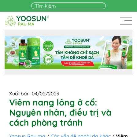
Skip to main content
Xuất bản: 04/02/2023
Viêm nang lông ở cổ:
Nguyên nhân, điều trị và
cách phòng tránh
Yoosun Rau má
/
Các vấn đề ngoài da khác
/
Viêm