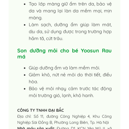
Tạo lớp màng giữ ẩm trên da, bảo vệ
da và mang lại làn da mềm mại, mịn
màng.
Làm sạch, dưỡng ẩm giúp làm mát,
dịu da, sử dụng được trong trường hợp
hăm tã, cứt trâu.
Son dưỡng môi cho bé Yoosun Rau
má
Giúp dưỡng ẩm và làm mềm môi.
Giảm khô, nứt nẻ môi do thời tiết, điều
hòa.
Bảo vệ môi nhạy cảm trước tác động
môi trường gió, lạnh, khô hanh.
CÔNG TY TNHH ĐẠI BẮC
Địa chỉ: Số 11, đường Công Nghiệp 4, Khu Công
Nghiệp Sài Đồng B, Phường Long Biên, Tp. Hà Nội
Nhà máy sản xuất:
Đường D1, KCN Yên Mỹ II, xã