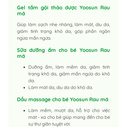
Gel tắm gội thảo dược Yoosun Rau
má
Giúp làm sạch nhẹ nhàng, làm mát, dịu da,
giảm tình trạng khô da, góp phần ngăn
ngừa mẩn ngứa.
Sữa dưỡng ẩm cho bé Yoosun Rau
má
Dưỡng ẩm, làm mềm da, giảm tình
trạng khô da, giảm mẩn ngứa do khô
da.
Làm mát da, dịu da do khô da.
Dầu massage cho bé Yoosun Rau má
Làm mềm, mượt da, hỗ trợ cho việc
mát - xa cho bé giúp mang đến cho bé
sự thư giãn tuyệt vời.