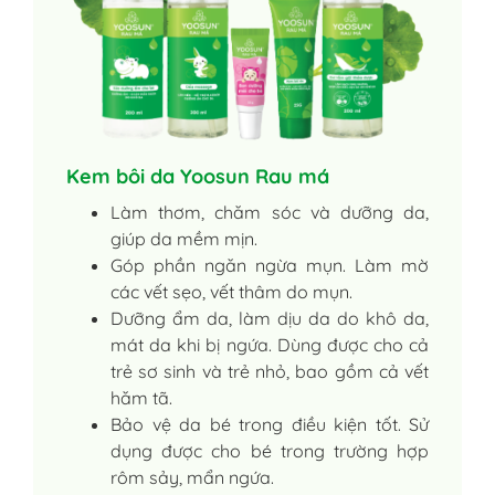
Kem bôi da Yoosun Rau má
Làm thơm, chăm sóc và dưỡng da,
giúp da mềm mịn.
Góp phần ngăn ngừa mụn. Làm mờ
các vết sẹo, vết thâm do mụn.
Dưỡng ẩm da, làm dịu da do khô da,
mát da khi bị ngứa. Dùng được cho cả
trẻ sơ sinh và trẻ nhỏ, bao gồm cả vết
hăm tã.
Bảo vệ da bé trong điều kiện tốt. Sử
dụng được cho bé trong trường hợp
rôm sảy, mẩn ngứa.