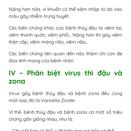
Nặng hơn nữa, vi khuẩn có thể xâm nhập từ da vào
máu gây nhiễm trùng huyết.
Các biến chứng khác của bệnh thủy đậu là viêm tai,
viêm thanh quản, viêm phổi… Nặng hơn thì gây viêm
thận cấp, viêm màng não, viêm não…
Các biến chứng liên quan đến não thậm chí còn đe
dọa tính mạng của bệnh nhân.
IV – Phân biệt virus thì đậu và
zona
Virus gây bệnh thủy đậu và bệnh zona đều cùng
một loại, đó là Varicella Zoster.
Vì thế, bệnh thủy đậu và bệnh zona có một số triệu
chứng gần giống nhau, như là:
– Các nốt ban có thể xuất hiện mọi nơi trên cơ thể.