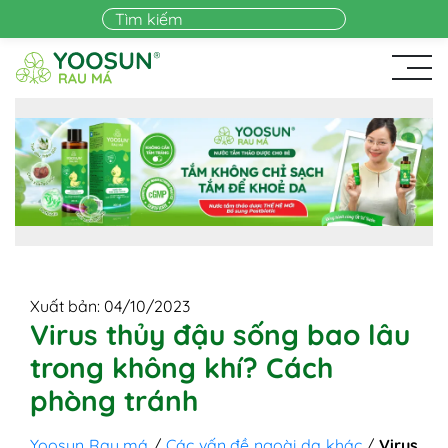
Skip to main content
Xuất bản: 04/10/2023
Virus thủy đậu sống bao lâu
trong không khí? Cách
phòng tránh
Yoosun Rau má
/
Các vấn đề ngoài da khác
/
Virus