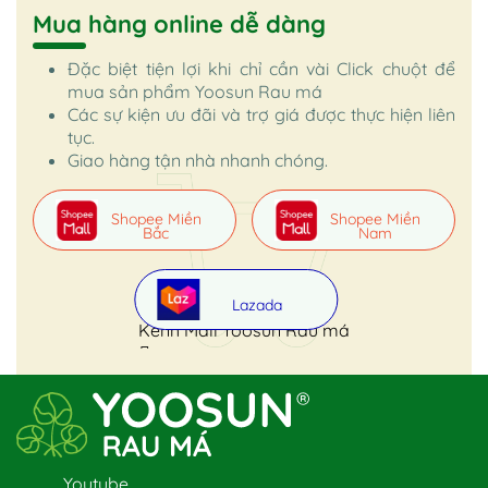
Mua hàng online dễ dàng
Đặc biệt tiện lợi khi chỉ cần vài Click chuột để
mua sản phẩm Yoosun Rau má
Các sự kiện ưu đãi và trợ giá được thực hiện liên
tục.
Giao hàng tận nhà nhanh chóng.
Shopee Miền
Shopee Miền
Bắc
Nam
Lazada
Kênh Mall Yoosun Rau má
Youtube