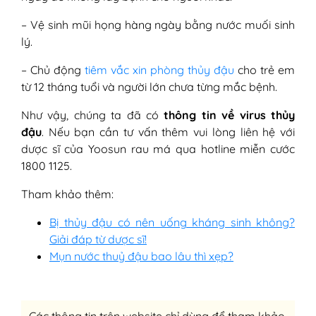
– Vệ sinh mũi họng hàng ngày bằng nước muối sinh
lý.
– Chủ động
tiêm vắc xin phòng thủy đậu
cho trẻ em
từ 12 tháng tuổi và người lớn chưa từng mắc bệnh.
Như vậy, chúng ta đã có
thông tin về virus thủy
đậu
. Nếu bạn cần tư vấn thêm vui lòng liên hệ với
dược sĩ của Yoosun rau má qua hotline miễn cước
1800 1125.
Tham khảo thêm:
Bị thủy đậu có nên uống kháng sinh không?
Giải đáp từ dược sĩ!
Mụn nước thuỷ đậu bao lâu thì xẹp?