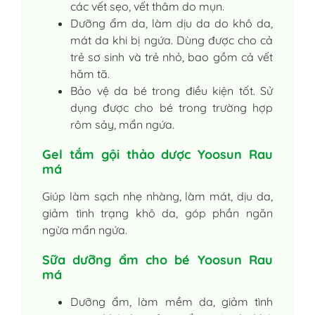
các vết sẹo, vết thâm do mụn.
Dưỡng ẩm da, làm dịu da do khô da,
mát da khi bị ngứa. Dùng được cho cả
trẻ sơ sinh và trẻ nhỏ, bao gồm cả vết
hăm tã.
Bảo vệ da bé trong điều kiện tốt. Sử
dụng được cho bé trong trường hợp
rôm sảy, mẩn ngứa.
Gel tắm gội thảo dược Yoosun Rau
má
Giúp làm sạch nhẹ nhàng, làm mát, dịu da,
giảm tình trạng khô da, góp phần ngăn
ngừa mẩn ngứa.
Sữa dưỡng ẩm cho bé Yoosun Rau
má
Dưỡng ẩm, làm mềm da, giảm tình