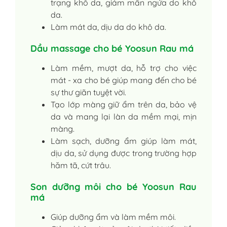
trạng khô da, giảm mẩn ngứa do khô
da.
Làm mát da, dịu da do khô da.
Dầu massage cho bé Yoosun Rau má
Làm mềm, mượt da, hỗ trợ cho việc
mát - xa cho bé giúp mang đến cho bé
sự thư giãn tuyệt vời.
Tạo lớp màng giữ ẩm trên da, bảo vệ
da và mang lại làn da mềm mại, mịn
màng.
Làm sạch, dưỡng ẩm giúp làm mát,
dịu da, sử dụng được trong trường hợp
hăm tã, cứt trâu.
Son dưỡng môi cho bé Yoosun Rau
má
Giúp dưỡng ẩm và làm mềm môi.