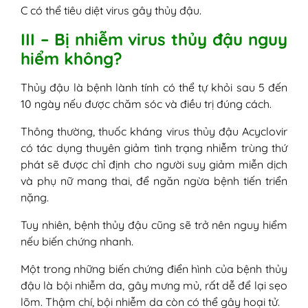
C có thể tiêu diệt virus gây thủy đậu.
III – Bị nhiễm virus thủy đậu nguy
hiểm không?
Thủy đậu là bệnh lành tính có thể tự khỏi sau 5 đến
10 ngày nếu được chăm sóc và điều trị đúng cách.
Thông thường, thuốc kháng virus thủy đậu Acyclovir
có tác dụng thuyên giảm tình trạng nhiễm trùng thứ
phát sẽ được chỉ định cho người suy giảm miễn dịch
và phụ nữ mang thai, để ngăn ngừa bệnh tiến triển
nặng.
Tuy nhiên, bệnh thủy đậu cũng sẽ trở nên nguy hiểm
nếu biến chứng nhanh.
Một trong những biến chứng điển hình của bệnh thủy
đậu là bội nhiễm da, gây mưng mủ, rất dễ để lại sẹo
lõm. Thậm chí, bội nhiễm da còn có thể gây hoại tử.