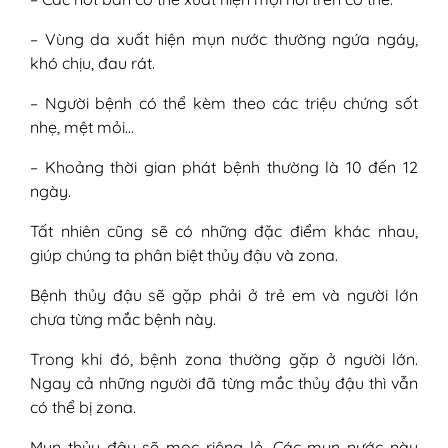
– Vùng da xuất hiện mụn nước thường ngứa ngáy,
khó chịu, đau rát.
– Người bệnh có thể kèm theo các triệu chứng sốt
nhẹ, mệt mỏi…
– Khoảng thời gian phát bệnh thường là 10 đến 12
ngày.
Tất nhiên cũng sẽ có những đặc điểm khác nhau,
giúp chúng ta phân biệt thủy đậu và zona.
Bệnh thủy đậu sẽ gặp phải ở trẻ em và người lớn
chưa từng mắc bệnh này.
Trong khi đó, bệnh zona thường gặp ở người lớn.
Ngay cả những người đã từng mắc thủy đậu thì vẫn
có thể bị zona.
Mụn thủy đậu sẽ mọc riêng lẻ. Các mụn nước này