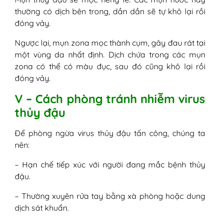
thường có dịch bên trong, dần dần sẽ tự khô lại rồi
đóng vảy.
Ngược lại, mụn zona mọc thành cụm, gây đau rát tại
một vùng da nhất định. Dịch chứa trong các mụn
zona có thể có màu đục, sau đó cũng khô lại rồi
đóng vảy.
V – Cách phòng tránh nhiễm virus
thủy đậu
Để phòng ngừa virus thủy đậu tấn công, chúng ta
nên:
– Hạn chế tiếp xúc với người đang mắc bệnh thủy
đậu.
– Thường xuyên rửa tay bằng xà phòng hoặc dung
dịch sát khuẩn.