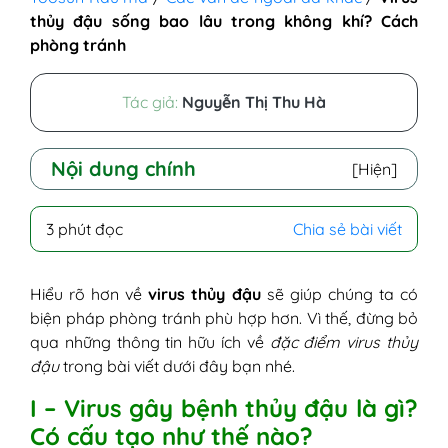
thủy đậu sống bao lâu trong không khí? Cách
phòng tránh
Tác giả:
Nguyễn Thị Thu Hà
Nội dung chính
[Hiện]
I - Virus gây bệnh thủy đậu là gì? Có cấu
3 phút đọc
Chia sẻ bài viết
tạo như thế nào?
II - Virus thủy đậu sống bao lâu trong
không khí?
Hiểu rõ hơn về
virus thủy đậu
sẽ giúp chúng ta có
III - Bị nhiễm virus thủy đậu nguy hiểm
biện pháp phòng tránh phù hợp hơn. Vì thế, đừng bỏ
không?
qua những thông tin hữu ích về
đặc điểm virus thủy
IV - Phân biệt virus thì đậu và zona
đậu
trong bài viết dưới đây bạn nhé.
V - Cách phòng tránh nhiễm virus thủy đậu
I – Virus gây bệnh thủy đậu là gì?
Có cấu tạo như thế nào?