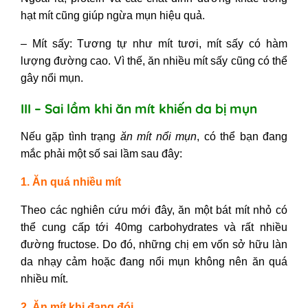
hạt mít cũng giúp ngừa mụn hiệu quả.
– Mít sấy: Tương tự như mít tươi, mít sấy có hàm
lượng đường cao. Vì thế, ăn nhiều mít sấy cũng có thể
gây nổi mụn.
III – Sai lầm khi ăn mít khiến da bị mụn
Nếu gặp tình trạng
ăn mít nổi mụn
,
có thể bạn đang
mắc phải một số sai lầm sau đây:
1. Ăn quá nhiều mít
Theo các nghiên cứu mới đây, ăn một bát mít nhỏ có
thể cung cấp tới 40mg carbohydrates và rất nhiều
đường fructose. Do đó, những chị em vốn sở hữu làn
da nhạy cảm hoặc đang nổi mụn không nên ăn quá
nhiều mít.
2. Ăn mít khi đang đói