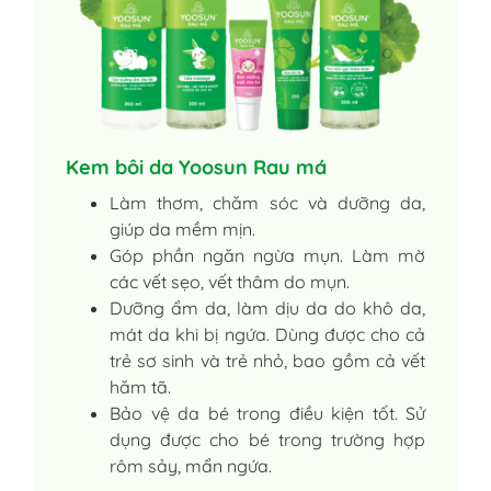
Kem bôi da Yoosun Rau má
Làm thơm, chăm sóc và dưỡng da,
giúp da mềm mịn.
Góp phần ngăn ngừa mụn. Làm mờ
các vết sẹo, vết thâm do mụn.
Dưỡng ẩm da, làm dịu da do khô da,
mát da khi bị ngứa. Dùng được cho cả
trẻ sơ sinh và trẻ nhỏ, bao gồm cả vết
hăm tã.
Bảo vệ da bé trong điều kiện tốt. Sử
dụng được cho bé trong trường hợp
rôm sảy, mẩn ngứa.