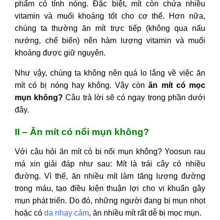
phẩm có tính nóng. Đặc biệt, mít còn chứa nhiều
vitamin và muối khoáng tốt cho cơ thể. Hơn nữa,
chúng ta thường ăn mít trực tiếp (không qua nấu
nướng, chế biến) nên hàm lượng vitamin và muối
khoáng được giữ nguyên.
Như vậy, chúng ta không nên quá lo lắng về việc ăn
mít có bị nóng hay không. Vậy còn
ăn mít có mọc
mụn không?
Câu trả lời sẽ có ngay trong phần dưới
đây.
II – Ăn mít có nổi mụn không?
Với câu hỏi
ăn mít có bị nổi mụn không?
Yoosun rau
má xin giải đáp như sau: Mít là trái cây có nhiều
đường. Vì thế, ăn nhiều mít làm tăng lượng đường
trong máu, tạo điều kiện thuận lợi cho vi khuẩn gây
mụn phát triển. Do đó, những người đang bị mụn nhọt
hoặc có
da nhạy cảm
, ăn nhiều mít rất dễ bị mọc mụn.