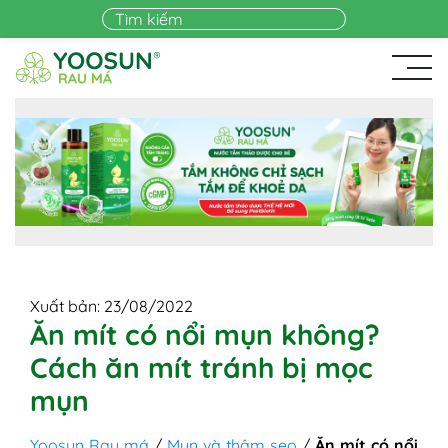
Skip to main content
Xuất bản: 23/08/2022
Ăn mít có nổi mụn không?
Cách ăn mít tránh bị mọc
mụn
Yoosun Rau má
/
Mụn và thâm sẹo
/
Ăn mít có nổi