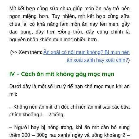
Mít kết hợp cùng sữa chua giúp món ăn này trở nên
ngon miệng hơn. Tuy nhiên, mít kết hợp cùng sữa
chua lại có khả năng làm món ăn này lên men, gây
đau bụng, đầy hơi. Đồng thời, đây cũng chính là
nguyên nhân khiến mụn mọc nhiều hơn.
(>> Xem thêm:
Ăn xoài có nổi mụn không? Bị mụn nên
ăn xoài xanh hay xoài chín?
)
IV – Cách ăn mít không gây mọc mụn
Dưới đây là một số lưu ý để hạn chế mọc mụn khi ăn
mít:
– Không nên ăn mít khi đói, chỉ nên ăn mít sau các bữa
chính khoảng 1 – 2 tiếng.
– Người hay bị nóng trong, khi ăn mít cần bổ sung
thêm 200 – 300g rau xanh/ ngày và uống khoảng 2 –