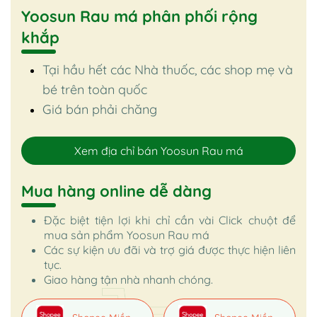
Yoosun Rau má phân phối rộng
khắp
Tại hầu hết các Nhà thuốc, các shop mẹ và
bé trên toàn quốc
Giá bán phải chăng
Xem địa chỉ bán Yoosun Rau má
Mua hàng online dễ dàng
Đặc biệt tiện lợi khi chỉ cần vài Click chuột để
mua sản phẩm Yoosun Rau má
Các sự kiện ưu đãi và trợ giá được thực hiện liên
tục.
Giao hàng tận nhà nhanh chóng.