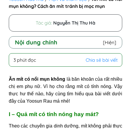
mụn không? Cách ăn mít tránh bị mọc mụn
Tác giả:
Nguyễn Thị Thu Hà
Nội dung chính
[Hiện]
I - Quả mít có tính nóng hay mát?
3 phút đọc
Chia sẻ bài viết
II - Ăn mít có nổi mụn không?
III - Sai lầm khi ăn mít khiến da bị
Ăn mít có nổi mụn không
là băn khoăn của rất nhiều
mụn
chị em phụ nữ. Vì họ cho rằng mít có tính nóng. Vậy
IV - Cách ăn mít không gây mọc
thực hư thế nào, hãy cùng tìm hiểu qua bài viết dưới
mụn
đây của Yoosun Rau má nhé!
I – Quả mít có tính nóng hay mát?
Theo các chuyên gia dinh dưỡng, mít không phải thực