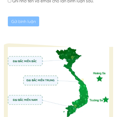
Ghi nhớ tên và email cho lần bình luận sau.