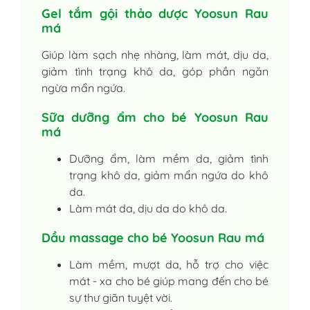
Gel tắm gội thảo dược Yoosun Rau
má
Giúp làm sạch nhẹ nhàng, làm mát, dịu da,
giảm tình trạng khô da, góp phần ngăn
ngừa mẩn ngứa.
Sữa dưỡng ẩm cho bé Yoosun Rau
má
Dưỡng ẩm, làm mềm da, giảm tình
trạng khô da, giảm mẩn ngứa do khô
da.
Làm mát da, dịu da do khô da.
Dầu massage cho bé Yoosun Rau má
Làm mềm, mượt da, hỗ trợ cho việc
mát - xa cho bé giúp mang đến cho bé
sự thư giãn tuyệt vời.