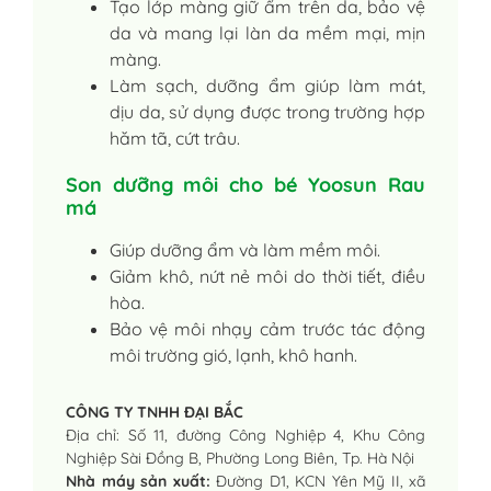
Tạo lớp màng giữ ẩm trên da, bảo vệ
da và mang lại làn da mềm mại, mịn
màng.
Làm sạch, dưỡng ẩm giúp làm mát,
dịu da, sử dụng được trong trường hợp
hăm tã, cứt trâu.
Son dưỡng môi cho bé Yoosun Rau
má
Giúp dưỡng ẩm và làm mềm môi.
Giảm khô, nứt nẻ môi do thời tiết, điều
hòa.
Bảo vệ môi nhạy cảm trước tác động
môi trường gió, lạnh, khô hanh.
CÔNG TY TNHH ĐẠI BẮC
Địa chỉ: Số 11, đường Công Nghiệp 4, Khu Công
Nghiệp Sài Đồng B, Phường Long Biên, Tp. Hà Nội
Nhà máy sản xuất:
Đường D1, KCN Yên Mỹ II, xã