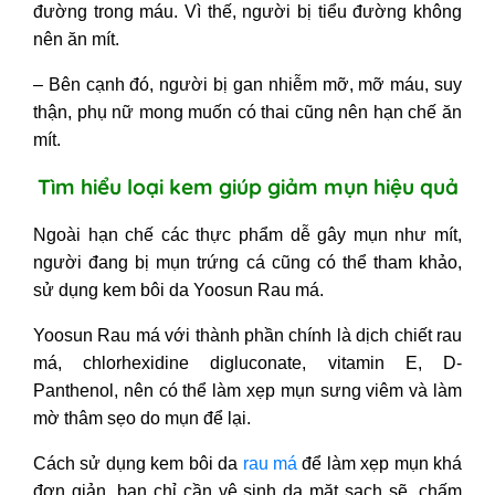
đường trong máu. Vì thế, người bị tiểu đường không
nên ăn mít.
– Bên cạnh đó, người bị gan nhiễm mỡ, mỡ máu, suy
thận, phụ nữ mong muốn có thai cũng nên hạn chế ăn
mít.
Tìm hiểu loại kem giúp giảm mụn hiệu quả
Ngoài hạn chế các thực phẩm dễ gây mụn như mít,
người đang bị mụn trứng cá cũng có thể tham khảo,
sử dụng kem bôi da Yoosun Rau má.
Yoosun Rau má với thành phần chính là dịch chiết rau
má, chlorhexidine digluconate, vitamin E, D-
Panthenol, nên có thể làm xẹp mụn sưng viêm và làm
mờ thâm sẹo do mụn để lại.
Cách sử dụng kem bôi da
rau má
để làm xẹp mụn khá
đơn giản, bạn chỉ cần vệ sinh da mặt sạch sẽ, chấm