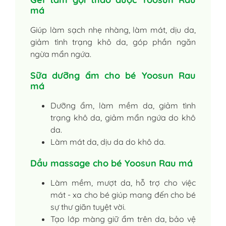
má
Giúp làm sạch nhẹ nhàng, làm mát, dịu da,
giảm tình trạng khô da, góp phần ngăn
ngừa mẩn ngứa.
Sữa dưỡng ẩm cho bé Yoosun Rau
má
Dưỡng ẩm, làm mềm da, giảm tình
trạng khô da, giảm mẩn ngứa do khô
da.
Làm mát da, dịu da do khô da.
Dầu massage cho bé Yoosun Rau má
Làm mềm, mượt da, hỗ trợ cho việc
mát - xa cho bé giúp mang đến cho bé
sự thư giãn tuyệt vời.
Tạo lớp màng giữ ẩm trên da, bảo vệ