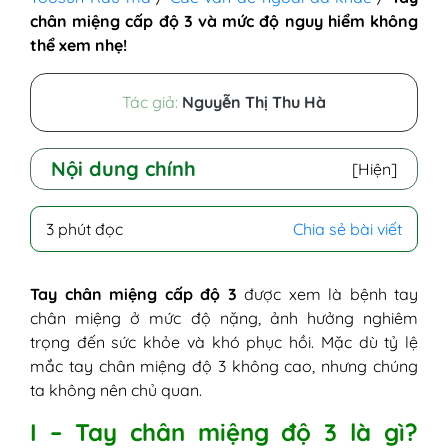
chân miệng cấp độ 3 và mức độ nguy hiểm không
thể xem nhẹ!
Tác giả:
Nguyễn Thị Thu Hà
Nội dung chính
[Hiện]
I - Tay chân miệng độ 3 là gì? Hình ảnh
3 phút đọc
Chia sẻ bài viết
bệnh tay chân miệng độ 3
II - Nguyên nhân gây bệnh tay chân miệng
độ 3
Tay chân miệng cấp độ 3
được xem là bệnh tay
III - Biểu hiện của bệnh tay chân miệng cấp
chân miệng ở mức độ nặng, ảnh hưởng nghiêm
độ 3
trọng đến sức khỏe và khó phục hồi. Mặc dù tỷ lệ
IV - Trẻ bị tay chân miệng cấp độ 3 có
mắc tay chân miệng độ 3 không cao, nhưng chúng
nguy hiểm không?
ta không nên chủ quan.
V - Phương pháp điều trị tay chân miệng
I – Tay chân miệng độ 3 là gì?
độ 3