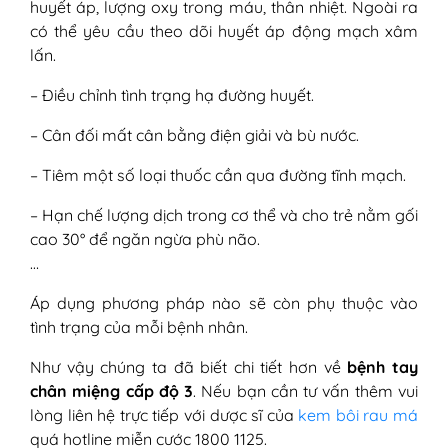
huyết áp, lượng oxy trong máu, thân nhiệt. Ngoài ra
có thể yêu cầu theo dõi huyết áp động mạch xâm
lấn.
– Điều chỉnh tình trạng hạ đường huyết.
– Cân đối mất cân bằng điện giải và bù nước.
– Tiêm một số loại thuốc cần qua đường tĩnh mạch.
– Hạn chế lượng dịch trong cơ thể và cho trẻ nằm gối
cao 30° để ngăn ngừa phù não.
…
Áp dụng phương pháp nào sẽ còn phụ thuộc vào
tình trạng của mỗi bệnh nhân.
Như vậy chúng ta đã biết chi tiết hơn về
bệnh tay
chân miệng cấp độ 3
. Nếu bạn cần tư vấn thêm vui
lòng liên hệ trực tiếp với dược sĩ của
kem bôi rau má
quá hotline miễn cước 1800 1125.