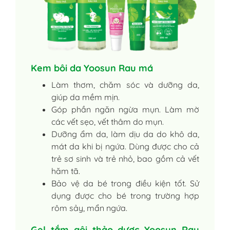
Kem bôi da Yoosun Rau má
Làm thơm, chăm sóc và dưỡng da,
giúp da mềm mịn.
Góp phần ngăn ngừa mụn. Làm mờ
các vết sẹo, vết thâm do mụn.
Dưỡng ẩm da, làm dịu da do khô da,
mát da khi bị ngứa. Dùng được cho cả
trẻ sơ sinh và trẻ nhỏ, bao gồm cả vết
hăm tã.
Bảo vệ da bé trong điều kiện tốt. Sử
dụng được cho bé trong trường hợp
rôm sảy, mẩn ngứa.
Gel tắm gội thảo dược Yoosun Rau