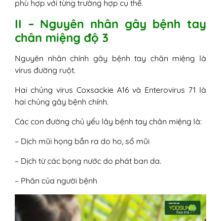
phù hợp với từng trường hợp cụ thể.
II – Nguyên nhân gây bệnh tay
chân miệng độ 3
Nguyên nhân chính gây bệnh tay chân miệng là
virus đường ruột.
Hai chủng virus Coxsackie A16 và Enterovirus 71 là
hai chủng gây bệnh chính.
Các con đường chủ yếu lây bệnh tay chân miệng là:
– Dịch mũi họng bắn ra do ho, sổ mũi
– Dịch từ các bọng nước do phát ban da.
– Phân của người bệnh