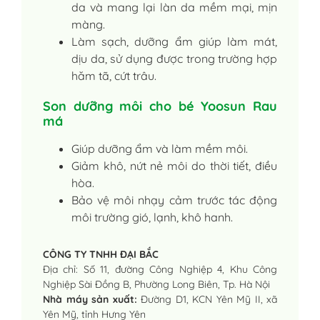
da và mang lại làn da mềm mại, mịn
màng.
Làm sạch, dưỡng ẩm giúp làm mát,
dịu da, sử dụng được trong trường hợp
hăm tã, cứt trâu.
Son dưỡng môi cho bé Yoosun Rau
má
Giúp dưỡng ẩm và làm mềm môi.
Giảm khô, nứt nẻ môi do thời tiết, điều
hòa.
Bảo vệ môi nhạy cảm trước tác động
môi trường gió, lạnh, khô hanh.
CÔNG TY TNHH ĐẠI BẮC
Địa chỉ: Số 11, đường Công Nghiệp 4, Khu Công
Nghiệp Sài Đồng B, Phường Long Biên, Tp. Hà Nội
Nhà máy sản xuất:
Đường D1, KCN Yên Mỹ II, xã
Yên Mỹ, tỉnh Hưng Yên