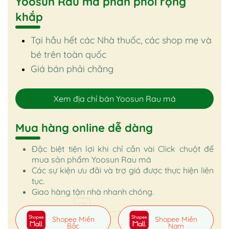
Yoosun Rau má phân phối rộng
khắp
Tại hầu hết các Nhà thuốc, các shop mẹ và
bé trên toàn quốc
Giá bán phải chăng
Xem địa chỉ bán Yoosun Rau má
Mua hàng online dễ dàng
Đặc biệt tiện lợi khi chỉ cần vài Click chuột để
mua sản phẩm Yoosun Rau má
Các sự kiện ưu đãi và trợ giá được thực hiện liên
tục.
Giao hàng tận nhà nhanh chóng.
Shopee Miền
Shopee Miền
Bắc
Nam