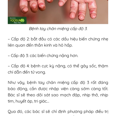
Bệnh tay chân miệng cấp độ 3.
– Cấp độ 2: bắt đầu có các dấu hiệu biến chứng nhẹ
liên quan đến thần kinh và hô hấp.
– Cấp độ 3: các biến chứng nặng hơn.
– Cấp độ 4: bệnh cực kỳ nặng, có thể gây sốc, thậm
chí dẫn đến tử vong.
Như vậy, bệnh tay chân miệng cấp độ 3 rất đáng
báo động, cần được nhập viện càng sớm càng tốt.
Bác sĩ sẽ theo dõi sát sao mạch đập, nhịp thở, nhịp
tim, huyết áp, tri giác…
Qua đó, các bác sĩ sẽ chỉ định phương pháp điều trị