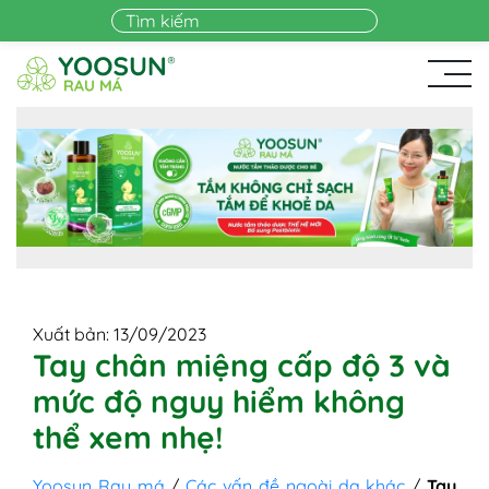
Skip to main content
Xuất bản: 13/09/2023
Tay chân miệng cấp độ 3 và
mức độ nguy hiểm không
thể xem nhẹ!
Yoosun Rau má
/
Các vấn đề ngoài da khác
/
Tay