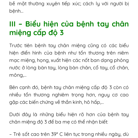
bề mặt thường xuyên tiếp xúc; cách ly với người bị
bệnh…
III – Biểu hiện của bệnh tay chân
miệng cấp độ 3
Trước tiên bệnh tay chân miệng cũng có các biểu
hiện điển hình của bệnh như tổn thương trên niêm
mạc miệng, họng, xuất hiện các nốt ban dạng phỏng
nước ở lòng bàn tay, lòng bàn chân, cổ tay, cổ chân,
mông,…
Bên cạnh đó, bệnh tay chân miệng cấp độ 3 còn có
nhiều tổn thương nghiêm trọng hơn, nguy cơ cao
gặp các biến chứng về thần kinh, hô hấp,…
Dưới đây là những biểu hiện rõ hơn của bệnh tay
chân miệng độ 3 để ba mẹ có thể nhận biết:
– Trẻ sốt cao trên 39° C liên tục trong nhiều ngày, dù