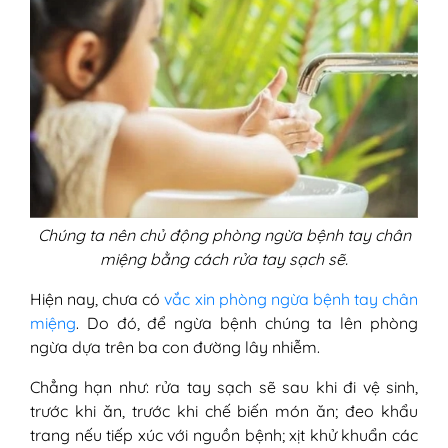
Chúng ta nên chủ động phòng ngừa bệnh tay chân
miệng bằng cách rửa tay sạch sẽ.
Hiện nay, chưa có
vắc xin phòng ngừa bệnh tay chân
miệng
. Do đó, để ngừa bệnh chúng ta lên phòng
ngừa dựa trên ba con đường lây nhiễm.
Chẳng hạn như: rửa tay sạch sẽ sau khi đi vệ sinh,
trước khi ăn, trước khi chế biến món ăn; đeo khẩu
trang nếu tiếp xúc với nguồn bệnh; xịt khử khuẩn các