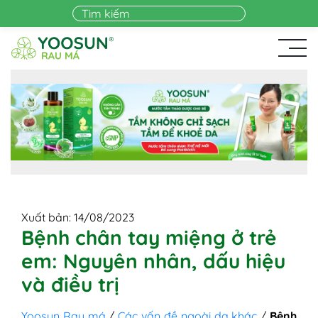
Skip to main content
Xuất bản: 14/08/2023
Bệnh chân tay miệng ở trẻ
em: Nguyên nhân, dấu hiệu
và điều trị
Yoosun Rau má
/
Các vấn đề ngoài da khác
/
Bệnh