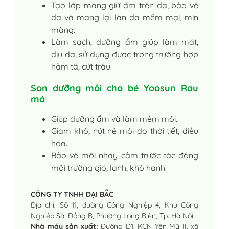
Tạo lớp màng giữ ẩm trên da, bảo vệ
da và mang lại làn da mềm mại, mịn
màng.
Làm sạch, dưỡng ẩm giúp làm mát,
dịu da, sử dụng được trong trường hợp
hăm tã, cứt trâu.
Son dưỡng môi cho bé Yoosun Rau
má
Giúp dưỡng ẩm và làm mềm môi.
Giảm khô, nứt nẻ môi do thời tiết, điều
hòa.
Bảo vệ môi nhạy cảm trước tác động
môi trường gió, lạnh, khô hanh.
CÔNG TY TNHH ĐẠI BẮC
Địa chỉ: Số 11, đường Công Nghiệp 4, Khu Công
Nghiệp Sài Đồng B, Phường Long Biên, Tp. Hà Nội
Nhà máy sản xuất:
Đường D1, KCN Yên Mỹ II, xã