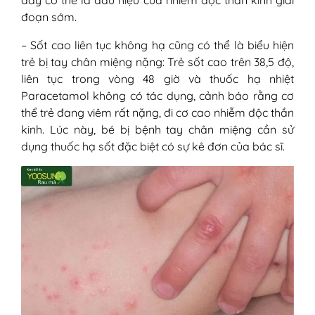
đây có thể là dấu hiệu của nhiễm độc thần kinh giai
đoạn sớm.
– Sốt cao liên tục không hạ cũng có thể là biểu hiện
trẻ bị tay chân miệng nặng: Trẻ sốt cao trên 38,5 độ,
liên tục trong vòng 48 giờ và thuốc hạ nhiệt
Paracetamol không có tác dụng, cảnh báo rằng cơ
thể trẻ đang viêm rất nặng, đi cơ cao nhiễm độc thần
kinh. Lúc này, bé bị bệnh tay chân miệng cần sử
dụng thuốc hạ sốt đặc biệt có sự kê đơn của bác sĩ.