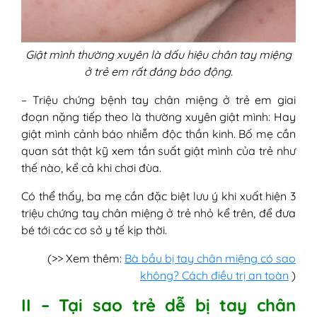
Giật mình thường xuyên là dấu hiệu chân tay miệng
ở trẻ em rất đáng báo động.
– Triệu chứng bệnh tay chân miệng ở trẻ em giai
đoạn nặng tiếp theo là thường xuyên giật mình: Hay
giật mình cảnh báo nhiễm độc thần kinh. Bố mẹ cần
quan sát thật kỹ xem tần suất giật mình của trẻ như
thế nào, kể cả khi chơi đùa.
Có thể thấy, ba mẹ cần đặc biệt lưu ý khi xuất hiện 3
triệu chứng tay chân miệng ở trẻ nhỏ kể trên, để đưa
bé tới các cơ sở y tế kịp thời.
(>> Xem thêm:
Bà bầu bị tay chân miệng có sao
không? Cách điều trị an toàn
)
II – Tại sao trẻ dễ bị tay chân