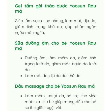
Gel tắm gội thảo dược Yoosun Rau
má
Giúp làm sạch nhẹ nhàng, làm mát, dịu da,
giảm tình trạng khô da, góp phần ngăn
ngừa mẩn ngứa.
Sữa dưỡng ẩm cho bé Yoosun Rau
má
Dưỡng ẩm, làm mềm da, giảm tình
trạng khô da, giảm mẩn ngứa do khô
da.
Làm mát da, dịu da do khô da.
Dầu massage cho bé Yoosun Rau má
Làm mềm, mượt da, hỗ trợ cho việc
mát - xa cho bé giúp mang đến cho bé
sự thư giãn tuyệt vời.