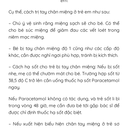
em.
Cụ thể, cách trị tay chân miệng ở trẻ em như sau:
– Chú ý vệ sinh răng miệng sạch sẽ cho bé. Có thể
cho bé súc miệng để giảm đau các vết loét trong
niêm mạc miệng.
– Bé bị tay chân miệng độ 1 cũng như các cấp độ
khác, cần được nghỉ ngơi phù hợp, tránh bị kích thích.
– Cách hạ sốt cho trẻ bị tay chân miệng: Nếu bị sốt
nhẹ, mẹ có thể chườm mát cho bé. Trường hợp sốt từ
38,5 độ C trở lên cần uống thuốc hạ sốt Paracetamol
ngay.
Nếu Paracetamol không có tác dụng, và trẻ sốt li bì
trong vòng 48 giờ, mẹ cần đưa bé tới gặp bác sĩ để
được chỉ định thuốc hạ sốt đặc biệt.
– Nếu xuất hiện biểu hiện chân tay miệng ở trẻ sơ