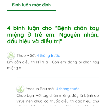
Bình luận mặc định
4 bình luận cho “Bệnh chân tay
miệng ở trẻ em: Nguyên nhân,
dấu hiệu và điều trị”
Thào A Sử
,
4 tháng trước
Em cần điều trị NTN ạ . Con em đang bị chân tay
miệng ạ.
Yoosun Rau má
,
4 tháng trước
Chào bạn! Với tay chân miệng, đây là bệnh do
virus nên chưa có thuốc điều trị đặc hiệu, chủ