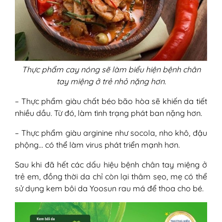
Thực phẩm cay nóng sẽ làm biểu hiện bệnh chân
tay miệng ở trẻ nhỏ nặng hơn.
– Thực phẩm giàu chất béo bão hòa sẽ khiến da tiết
nhiều dầu. Từ đó, làm tình trạng phát ban nặng hơn.
– Thực phẩm giàu arginine như socola, nho khô, đậu
phộng… có thể làm virus phát triển mạnh hơn.
Sau khi đã hết các dấu hiệu bệnh chân tay miệng ở
trẻ em, đồng thời da chỉ còn lại thâm sẹo, mẹ có thể
sử dụng kem bôi da Yoosun rau má để thoa cho bé.