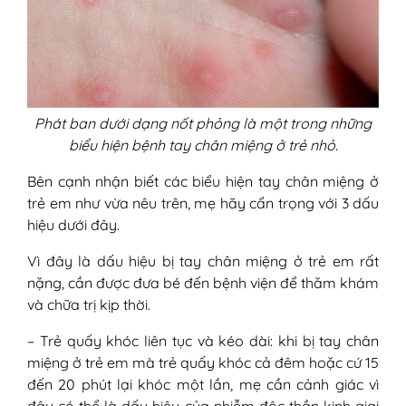
Phát ban dưới dạng nốt phỏng là một trong những
biểu hiện bệnh tay chân miệng ở trẻ nhỏ.
Bên cạnh nhận biết các biểu hiện tay chân miệng ở
trẻ em như vừa nêu trên, mẹ hãy cẩn trọng với 3 dấu
hiệu dưới đây.
Vì đây là dấu hiệu bị tay chân miệng ở trẻ em rất
nặng, cần được đưa bé đến bệnh viện để thăm khám
và chữa trị kịp thời.
– Trẻ quấy khóc liên tục và kéo dài: khi bị tay chân
miệng ở trẻ em mà trẻ quấy khóc cả đêm hoặc cứ 15
đến 20 phút lại khóc một lần, mẹ cần cảnh giác vì