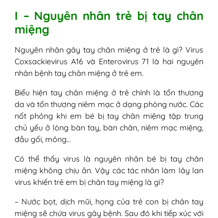
I – Nguyên nhân trẻ bị tay chân
miệng
Nguyên nhân gây tay chân miệng ở trẻ là gì? Virus
Coxsackievirus A16 và Enterovirus 71 là hai nguyên
nhân bệnh tay chân miệng ở trẻ em.
Biểu hiện tay chân miệng ở trẻ chính là tổn thương
da và tổn thương niêm mạc ở dạng phòng nước. Các
nốt phỏng khi em bé bị tay chân miệng tập trung
chủ yếu ở lòng bàn tay, bàn chân, niêm mạc miệng,
đầu gối, mông…
Có thể thấy virus là nguyên nhân bé bị tay chân
miệng không chịu ăn. Vậy các tác nhân làm lây lan
virus khiến trẻ em bị chân tay miệng là gì?
– Nước bọt, dịch mũi, họng của trẻ con bị chân tay
miệng sẽ chứa virus gây bệnh. Sau đó khi tiếp xúc với