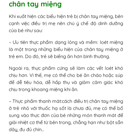
chân tay miệng
Khi xuất hiện các biểu hiện trẻ bị chân tay miệng, bên
cạnh việc điều trị mẹ nên chú ý chế độ dinh dưỡng
của bé như sau:
– Ưu tiên thực phẩm dạng lỏng và mềm: loét miệng
là một trong những biểu hiện của chân tay miệng ở
trẻ em. Do đó, trẻ sẽ biếng ăn hơn bình thường.
Ngoài ra, thực phẩm cứng sẽ làm các vết loét khó
chịu hơn. Vì thế, mẹ có thể cho bé ăn cháo hoặc súp
để dễ tiêu hóa, dễ hấp thụ và giảm cảm giác khó
chịu trong khoang miệng khi ăn.
– Thực phẩm thanh mát:cách điều trị chân tay miệng
ở trẻ nhỏ với thuốc hạ sốt là chưa đủ, mẹ có thể bổ
sung vào thực đơn của bé những món thanh mát để
giải nhiệt cơ thể từ bên trong, chẳng hạn như bột sắn
dây, đu đủ chín…