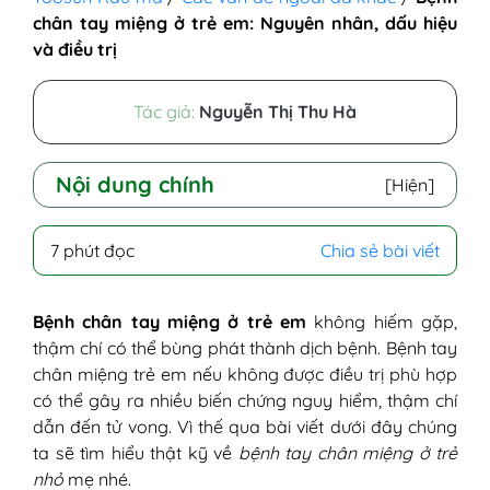
chân tay miệng ở trẻ em: Nguyên nhân, dấu hiệu
và điều trị
Tác giả:
Nguyễn Thị Thu Hà
Nội dung chính
[Hiện]
I - Nguyên nhân trẻ bị tay chân miệng
7 phút đọc
Chia sẻ bài viết
II - Dấu hiệu trẻ bị tay chân miệng
II - Tại sao trẻ dễ bị tay chân miệng?
III - Cách trị tay chân miệng cho bé an toàn
Bệnh chân tay miệng ở trẻ em
không hiếm gặp,
IV - Hướng dẫn chăm sóc trẻ bị chân tay
thậm chí có thể bùng phát thành dịch bệnh. Bệnh tay
miệng
chân miệng trẻ em nếu không được điều trị phù hợp
V - Phòng tránh bệnh chân tay miệng ở trẻ
có thể gây ra nhiều biến chứng nguy hiểm, thậm chí
dẫn đến tử vong. Vì thế qua bài viết dưới đây chúng
ta sẽ tìm hiểu thật kỹ về
bệnh tay chân miệng ở trẻ
nhỏ
mẹ nhé.