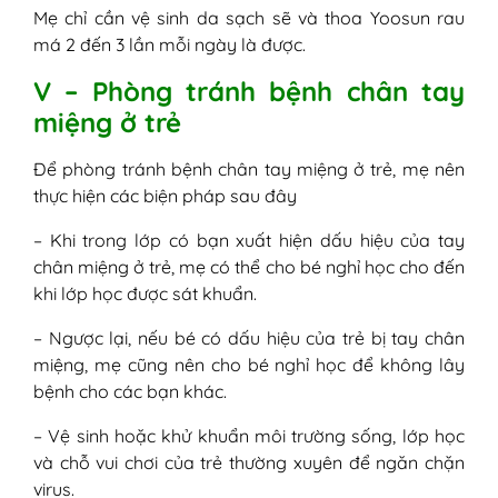
Mẹ chỉ cần vệ sinh da sạch sẽ và thoa Yoosun rau
má 2 đến 3 lần mỗi ngày là được.
V – Phòng tránh bệnh chân tay
miệng ở trẻ
Để phòng tránh bệnh chân tay miệng ở trẻ, mẹ nên
thực hiện các biện pháp sau đây
– Khi trong lớp có bạn xuất hiện dấu hiệu của tay
chân miệng ở trẻ, mẹ có thể cho bé nghỉ học cho đến
khi lớp học được sát khuẩn.
– Ngược lại, nếu bé có dấu hiệu của trẻ bị tay chân
miệng, mẹ cũng nên cho bé nghỉ học để không lây
bệnh cho các bạn khác.
– Vệ sinh hoặc khử khuẩn môi trường sống, lớp học
và chỗ vui chơi của trẻ thường xuyên để ngăn chặn
virus.