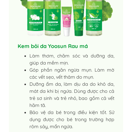
Kem bôi da Yoosun Rau má
Làm thơm, chăm sóc và dưỡng da,
giúp da mềm mịn.
Góp phần ngăn ngừa mụn. Làm mờ
các vết sẹo, vết thâm do mụn.
Dưỡng ẩm da, làm dịu da do khô da,
mát da khi bị ngứa. Dùng được cho cả
trẻ sơ sinh và trẻ nhỏ, bao gồm cả vết
hăm tã.
Bảo vệ da bé trong điều kiện tốt. Sử
dụng được cho bé trong trường hợp
rôm sảy, mẩn ngứa.