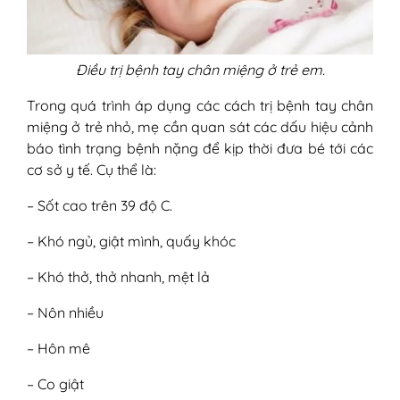
Điều trị bệnh tay chân miệng ở trẻ em.
Trong quá trình áp dụng các cách trị bệnh tay chân
miệng ở trẻ nhỏ, mẹ cần quan sát các dấu hiệu cảnh
báo tình trạng bệnh nặng để kịp thời đưa bé tới các
cơ sở y tế. Cụ thể là:
– Sốt cao trên 39 độ C.
– Khó ngủ, giật mình, quấy khóc
– Khó thở, thở nhanh, mệt lả
– Nôn nhiều
– Hôn mê
– Co giật