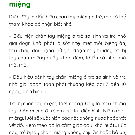
miệng
Dưới đây là dấu hiệu chân tay miệng ở trẻ, mẹ có thể
tham khảo để nhận biết nhé.
– Biểu hiện chân tay miệng ở trẻ sơ sinh và trẻ nhỏ
giai đoạn khởi phát là sốt nhẹ, mệt mỏi, biếng ăn,
tiêu chảy, đau họng… Ở giai đoạn này thường trẻ bị
tay chân miệng quấy khóc đêm, khiến cả nhà khá
mệt mỏi.
– Dấu hiệu bệnh tay chân miệng ở trẻ sơ sinh và trẻ
nhỏ giai đoạn toàn phát thường kéo dài 3 đến 10
ngày, điển hình là:
Trẻ bị chân tay miệng loét miệng: Đây là triệu chứng
tay chân miệng ở trẻ em cực kỳ điển hình. Niêm mạc
miệng, lưỡi sẽ xuất hiện các nốt phỏng nước hoặc vết
vết đỏ. Kèm theo đó là cảm giác đau, khó nuốt… Lúc
này, trẻ bị tay chân miệng không chịu ăn hoặc bỏ bú,