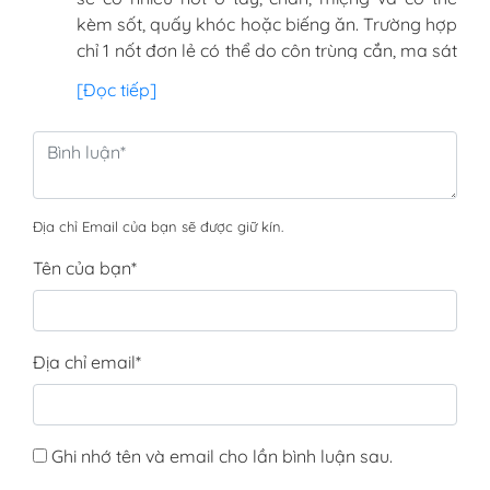
và điều trị kịp thời nhé ạ
kèm sốt, quấy khóc hoặc biếng ăn. Trường hợp
chỉ 1 nốt đơn lẻ có thể do côn trùng cắn, ma sát
hoặc kích ứng da nhẹ. Mom nên theo dõi thêm
[Đọc tiếp]
1–2 ngày xem bé có sốt, nổi thêm nốt khác hay
loét miệng không. Nếu nốt lan rộng hoặc bé
khó chịu nhiều thì nên đưa bé đi khám nhé ạ!
Địa chỉ Email của bạn sẽ được giữ kín.
Tên của bạn
*
Địa chỉ email
*
Ghi nhớ tên và email cho lần bình luận sau.