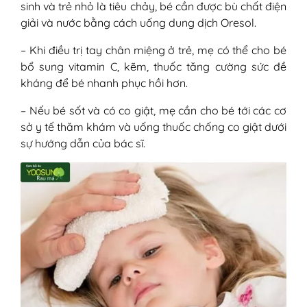
sinh và trẻ nhỏ là tiêu chảy, bé cần được bù chất điện
giải và nước bằng cách uống dung dịch Oresol.
– Khi điều trị tay chân miệng ở trẻ, mẹ có thể cho bé
bổ sung vitamin C, kẽm, thuốc tăng cường sức đề
kháng để bé nhanh phục hồi hơn.
– Nếu bé sốt và có co giật, mẹ cần cho bé tới các cơ
sở y tế thăm khám và uống thuốc chống co giật dưới
sự hướng dẫn của bác sĩ.