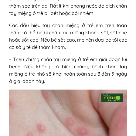
thâm sẹo trên da. Rất ít khi phỏng nước do dịch chân
tay miệng ở trẻ bị loét hoặc bội nhiễm.
Các dấu hiệu tay chân miệng ở trẻ em trên toàn
thân: có thể bé bị chân tay miệng không sốt, sốt nhẹ
hoặc sốt cao. Nếu bé sốt cao, mẹ nên đưa bé tới các
cơ sở y tế để thăm khám.
– Triệu chứng chân tay miệng ở trẻ em giai đoạn lui
bệnh: Nếu không có biến chứng, bệnh chân tay
miệng ở trẻ nhỏ sẽ khỏi hoàn toàn sau 3 đến 5 ngày
ở giai đoạn này.