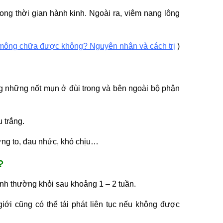
rong thời gian hành kinh. Ngoài ra,
viêm nang lông
mông chữa được không? Nguyên nhân và cách trị
)
g những nốt mụn ở đùi trong và bên ngoài bộ phận
 trắng.
ng to, đau nhức
, khó chịu…
?
nh thường khỏi sau khoảng 1 – 2 tuần.
giới cũng có thể tái phát liên tục nếu không được