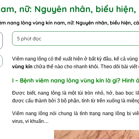
am, nữ: Nguyên nhân, biểu hiện, 
êm nang lông vùng kín nam, nữ: Nguyên nhân, biểu hiện, các
5 phút đọc
Viêm nang lông
có thể xuất hiện ở bất kỳ đâu, kể cả vùn
vùng kín
chữa thế nào cho nhanh khỏi. Theo dõi bài viết 
I – Bệnh viêm nang lông vùng kín là gì? Hình
Được biết, nang lông là một túi tròn nhỏ, hở, bao bọc 
được cấu thành bởi 3 bộ phận, tính từ trên xuống là miện
Viêm nang lông nói chung là tình trạng nang lông bị vi
virus, vi khuẩn…