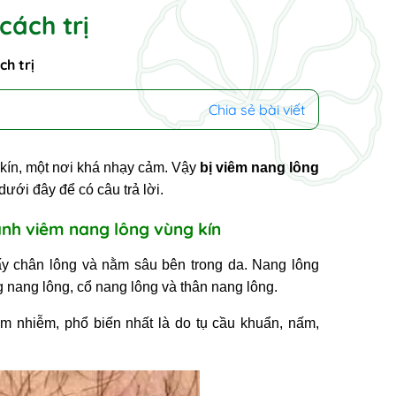
cách trị
h trị
Chia sẻ bài viết
g kín, một nơi khá nhạy cảm. Vậy
bị viêm nang lông
dưới đây để có câu trả lời.
 ảnh viêm nang lông vùng kín
lấy chân lông và nằm sâu bên trong da. Nang lông
g nang lông, cổ nang lông và thân nang lông.
êm nhiễm, phổ biến nhất là do tụ cầu khuẩn, nấm,