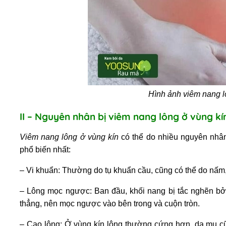
Hình ảnh viêm nang l
II – Nguyên nhân bị viêm nang lông ở vùng kí
Viêm nang lông ở vùng kín
có thể do nhiều nguyên nhâ
phổ biến nhất:
– Vi khuẩn: Thường do tụ khuẩn cầu, cũng có thể do nấm
– Lông mọc ngược: Ban đầu, khối nang bị tắc nghẽn bởi
thẳng, nên mọc ngược vào bên trong và cuộn tròn.
– Cạo lông: Ở vùng kín lông thường cứng hơn, da mu cũ