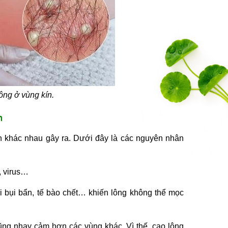
ông ở vùng kín.
n
n khác nhau gây ra. Dưới đây là các nguyên nhân
, virus…
 bụi bẩn, tế bào chết… khiến lông không thể mọc
ng nhạy cảm hơn các vùng khác. Vì thế, cạo lông