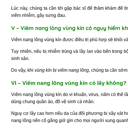
Lúc này, chúng ta cần tới gặp bác sĩ để thăm khám để tì
viêm nhiễm, gây sưng đau.
V – Viêm nang lông vùng kín có nguy hiểm k
Viêm nang lông vùng kín được điều trị phù hợp sẽ khỏi v
Tuy nhiên, nếu bị nhiễm trùng và lây lan vào bên trong 
sinh sản.
Do vậy, khi
vùng kín bị viêm nang lông
,
chúng ta cần sớm 
VI – Viêm nang lông vùng kín có lây không?
Viêm nang lông vùng kín do vi khuẩn, virus, nấm có thể l
dùng chung quần áo, đồ vệ sinh cá nhân.
Nguy cơ lây cao hơn nếu da của đối phương bị xây xát h
nang lông nên cố gắng giữ gìn cho mọi người xung quan