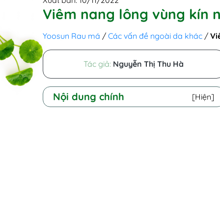
Xuất bản: 10/11/2022
Viêm nang lông vùng kín n
Yoosun Rau má
/
Các vấn đề ngoài da khác
/
Vi
Tác giả:
Nguyễn Thị Thu Hà
Nội dung chính
[Hiện]
I - Bệnh viêm nang lông vùng kín
là gì? Hình ảnh viêm nang lông
vùng kín
II - Nguyên nhân bị viêm nang
lông ở vùng kín
III - Dấu hiệu viêm nang lông
vùng kín