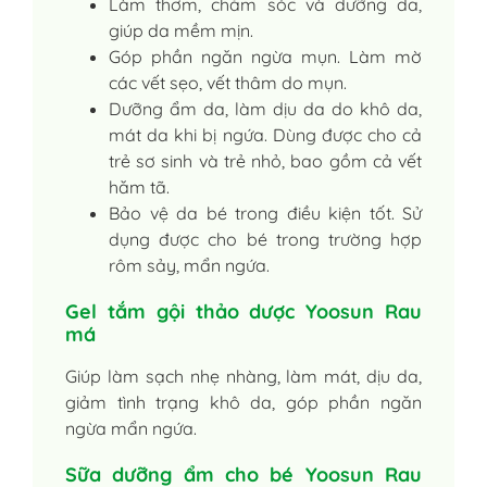
Làm thơm, chăm sóc và dưỡng da,
giúp da mềm mịn.
Góp phần ngăn ngừa mụn. Làm mờ
các vết sẹo, vết thâm do mụn.
Dưỡng ẩm da, làm dịu da do khô da,
mát da khi bị ngứa. Dùng được cho cả
trẻ sơ sinh và trẻ nhỏ, bao gồm cả vết
hăm tã.
Bảo vệ da bé trong điều kiện tốt. Sử
dụng được cho bé trong trường hợp
rôm sảy, mẩn ngứa.
Gel tắm gội thảo dược Yoosun Rau
má
Giúp làm sạch nhẹ nhàng, làm mát, dịu da,
giảm tình trạng khô da, góp phần ngăn
ngừa mẩn ngứa.
Sữa dưỡng ẩm cho bé Yoosun Rau