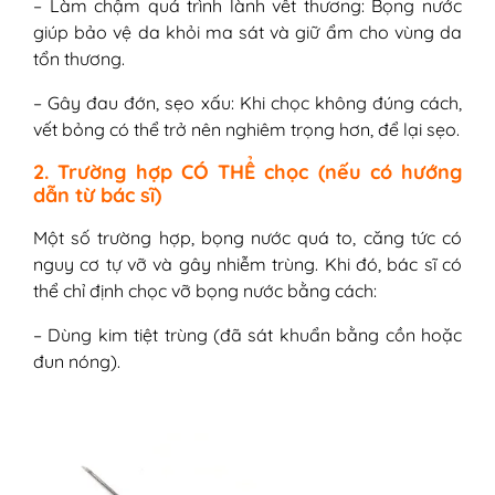
– Làm chậm quá trình lành vết thương: Bọng nước
giúp bảo vệ da khỏi ma sát và giữ ẩm cho vùng da
tổn thương.
– Gây đau đớn, sẹo xấu: Khi chọc không đúng cách,
vết bỏng có thể trở nên nghiêm trọng hơn, để lại sẹo.
2. Trường hợp CÓ THỂ chọc (nếu có hướng
dẫn từ bác sĩ)
Một số trường hợp, bọng nước quá to, căng tức có
nguy cơ tự vỡ và gây nhiễm trùng. Khi đó, bác sĩ có
thể chỉ định chọc vỡ bọng nước bằng cách:
– Dùng kim tiệt trùng (đã sát khuẩn bằng cồn hoặc
đun nóng).