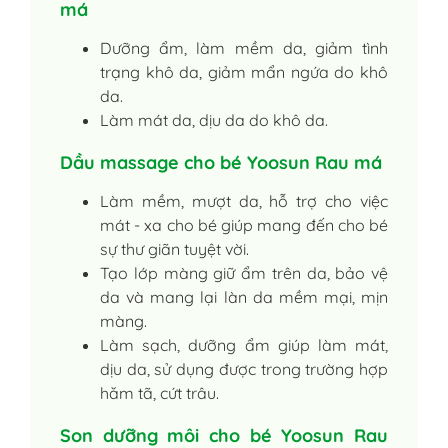
má
Dưỡng ẩm, làm mềm da, giảm tình
trạng khô da, giảm mẩn ngứa do khô
da.
Làm mát da, dịu da do khô da.
Dầu massage cho bé Yoosun Rau má
Làm mềm, mượt da, hỗ trợ cho việc
mát - xa cho bé giúp mang đến cho bé
sự thư giãn tuyệt vời.
Tạo lớp màng giữ ẩm trên da, bảo vệ
da và mang lại làn da mềm mại, mịn
màng.
Làm sạch, dưỡng ẩm giúp làm mát,
dịu da, sử dụng được trong trường hợp
hăm tã, cứt trâu.
Son dưỡng môi cho bé Yoosun Rau