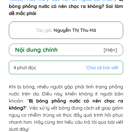
bỏng phồng nước có nên chọc ra không? Sai làm
dễ mắc phải
Tác giả:
Nguyễn Thị Thu Hà
Nội dung chính
[Hiện]
I - Bỏng phồng nước là như thế nào?
4 phút đọc
Chia sẻ bài viết
II - Vậy có nên chọc vết bỏng phồng nước
không?
1. Trường hợp KHÔNG nên chọc
Khi bị bỏng, nhiều người gặp phải tình trạng phồng
2. Trường hợp CÓ THỂ chọc (nếu có
nước trên da. Điều này khiến không ít người băn
hướng dẫn từ bác sĩ)
khoăn: “
Bị bỏng phồng nước có nên chọc ra
III - Hướng dẫn xử lý vết bỏng phồng nước
không?
”. Việc xử lý vết bỏng đúng cách sẽ giúp giảm
đúng cách
nguy cơ nhiễm trùng và thúc đẩy quá trình hồi phục
IV - Trường hợp vết bỏng nên đi gặp bác
nhanh hơn. Hãy cùng tìm hiểu câu trả lời qua bài viết
sĩ?
dưới đây!