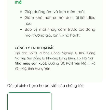
má
Giúp dưỡng ẩm và làm mềm môi.
Giảm khô, nứt nẻ môi do thời tiết, điều
hòa.
Bảo vệ môi nhạy cảm trước tác động
môi trường gió, lạnh, khô hanh.
CÔNG TY TNHH ĐẠI BẮC
Địa chỉ: Số 11, đường Công Nghiệp 4, Khu Công
Nghiệp Sài Đồng B, Phường Long Biên, Tp. Hà Nội
Nhà máy sản xuất:
Đường D1, KCN Yên Mỹ II, xã
Yên Mỹ, tỉnh Hưng Yên
Để lại bình chọn cho bài viết của chúng tôi: