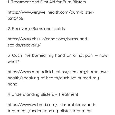
1. Treatment and First Aid for Burn Blisters
https://www.verywellhealth.com/burn-blister-
5210466
2. Recovery -Burns and scalds
https://www.nhs.uk/conditions/burns-and-
scalds/recovery/
3. Ouch! I’ve burned my hand on a hot pan — now
what?
https://www.mayoclinichealthsystem.org/hometown-
health/speaking-of-health/ouch-ive-burned-my-
hand
4. Understanding Blisters – Treatment
https://www.webmd.com/skin-problems-and-
treatments/understanding-blister-treatment