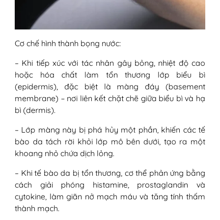
Cơ chế hình thành bọng nước:
– Khi tiếp xúc với tác nhân gây bỏng, nhiệt độ cao
hoặc hóa chất làm tổn thương lớp biểu bì
(epidermis), đặc biệt là màng đáy (basement
membrane) – nơi liên kết chặt chẽ giữa biểu bì và hạ
bì (dermis).
– Lớp màng này bị phá hủy một phần, khiến các tế
bào da tách rời khỏi lớp mô bên dưới, tạo ra một
khoang nhỏ chứa dịch lỏng.
– Khi tế bào da bị tổn thương, cơ thể phản ứng bằng
cách giải phóng histamine, prostaglandin và
cytokine, làm giãn nở mạch máu và tăng tính thấm
thành mạch.