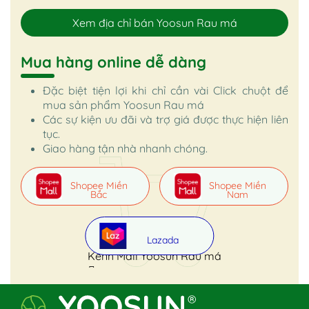
Xem địa chỉ bán Yoosun Rau má
Mua hàng online dễ dàng
Đặc biệt tiện lợi khi chỉ cần vài Click chuột để
mua sản phẩm Yoosun Rau má
Các sự kiện ưu đãi và trợ giá được thực hiện liên
tục.
Giao hàng tận nhà nhanh chóng.
Shopee Miền
Shopee Miền
Bắc
Nam
Lazada
Kênh Mall Yoosun Rau má