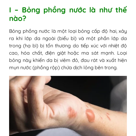
1. Vết bỏng nghiêm trọng hoặc lan
I – Bỏng phồng nước là như thế
rộng
nào?
2. Bọng nước có dấu hiệu nhiễm
trùng
Bỏng phồng nước là một loại bỏng cấp độ hai, xảy
3. Cơ thể có dấu hiệu nhiễm trùng
ra khi lớp da ngoài (biểu bì) và một phần lớp da
toàn thân
trong (hạ bì) bị tổn thương do tiếp xúc với nhiệt độ
4. Vết bỏng không lành sau 10 - 14
cao, hóa chất, điện giật hoặc ma sát mạnh. Loại
ngày
bỏng này khiến da bị viêm đỏ, đau rát và xuất hiện
5. Bỏng do nguyên nhân nguy hiểm
mụn nước (phồng rộp) chứa dịch lỏng bên trong.