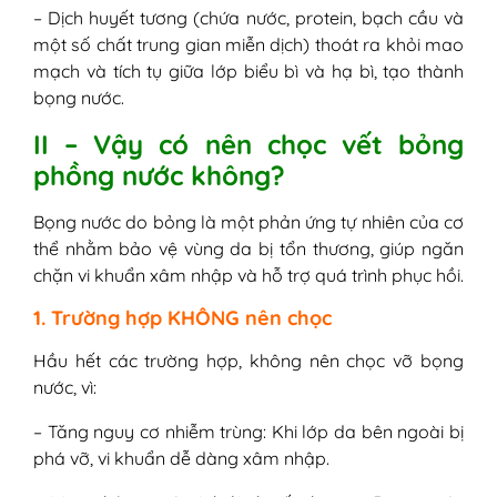
– Dịch huyết tương (chứa nước, protein, bạch cầu và
một số chất trung gian miễn dịch) thoát ra khỏi mao
mạch và tích tụ giữa lớp biểu bì và hạ bì, tạo thành
bọng nước.
II – Vậy có nên chọc vết bỏng
phồng nước không?
Bọng nước do bỏng là một phản ứng tự nhiên của cơ
thể nhằm bảo vệ vùng da bị tổn thương, giúp ngăn
chặn vi khuẩn xâm nhập và hỗ trợ quá trình phục hồi.
1. Trường hợp KHÔNG nên chọc
Hầu hết các trường hợp, không nên chọc vỡ bọng
nước, vì:
– Tăng nguy cơ nhiễm trùng: Khi lớp da bên ngoài bị
phá vỡ, vi khuẩn dễ dàng xâm nhập.