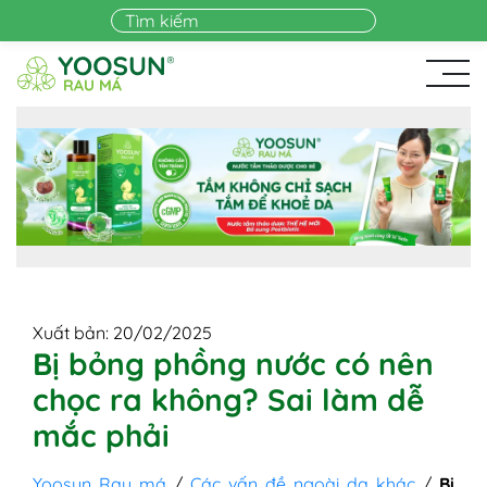
Skip to main content
Xuất bản: 20/02/2025
Bị bỏng phồng nước có nên
chọc ra không? Sai làm dễ
mắc phải
Yoosun Rau má
/
Các vấn đề ngoài da khác
/
Bị