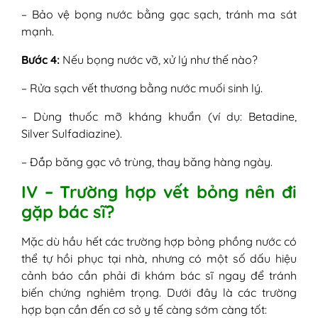
– Bảo vệ bọng nước bằng gạc sạch, tránh ma sát
mạnh.
Bước 4:
Nếu bọng nước vỡ, xử lý như thế nào?
– Rửa sạch vết thương bằng nước muối sinh lý.
– Dùng thuốc mỡ kháng khuẩn (ví dụ: Betadine,
Silver Sulfadiazine).
– Đắp băng gạc vô trùng, thay băng hàng ngày.
IV – Trường hợp vết bỏng nên đi
gặp bác sĩ?
Mặc dù hầu hết các trường hợp bỏng phồng nước có
thể tự hồi phục tại nhà, nhưng có một số dấu hiệu
cảnh báo cần phải đi khám bác sĩ ngay để tránh
biến chứng nghiêm trọng. Dưới đây là các trường
hợp bạn cần đến cơ sở y tế càng sớm càng tốt: