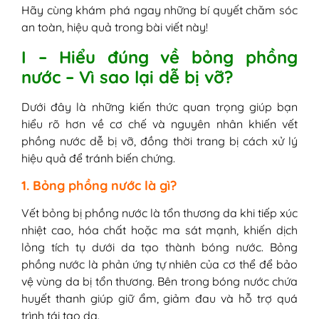
1. Kích thước và mức độ bỏng
Hãy cùng khám phá ngay những bí quyết chăm sóc
2. Vị trí vết bỏng
an toàn, hiệu quả trong bài viết này!
3. Dấu hiệu nhiễm trùng sau khi vỡ
I – Hiểu đúng về bỏng phồng
IV - Vết bỏng phồng nước bị vỡ phải làm
nước – Vì sao lại dễ bị vỡ?
sao? Hướng dẫn xử lý đúng cách
V - Vết bỏng phồng nước bị vỡ bôi thuốc
Dưới đây là những kiến thức quan trọng giúp bạn
gì?
hiểu rõ hơn về cơ chế và nguyên nhân khiến vết
1. Thuốc sát khuẩn (Bước bắt buộc
phồng nước dễ bị vỡ, đồng thời trang bị cách xử lý
trước khi bôi thuốc khác)
hiệu quả để tránh biến chứng.
2. Thuốc bôi kháng khuẩn và hỗ trợ
liền da
1. Bỏng phồng nước là gì?
3. Thuốc/gel thiên nhiên giúp làm dịu
da
Vết bỏng bị phồng nước là tổn thương da khi tiếp xúc
VI - Các lưu ý quan trọng khi xử lý Vết
nhiệt cao, hóa chất hoặc ma sát mạnh, khiến dịch
bỏng phồng nước bị vỡ
lỏng tích tụ dưới da tạo thành bóng nước. Bỏng
phồng nước là phản ứng tự nhiên của cơ thể để bảo
vệ vùng da bị tổn thương. Bên trong bóng nước chứa
huyết thanh giúp giữ ẩm, giảm đau và hỗ trợ quá
trình tái tạo da.