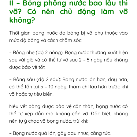
II – Bỏng phồng nước bao lâu thì
vỡ? Có nên chủ động làm vỡ
không?
Thời gian bọng nước do bỏng bị vỡ phụ thuộc vào
mức độ bỏng và cách chăm sóc:
– Bỏng nhẹ (độ 2 nông): Bọng nước thường xuất hiện
sau vài giờ và có thể tự vỡ sau 2 – 5 ngày nếu không
được bảo vệ tốt.
– Bỏng sâu (độ 2 sâu): Bọng nước lớn hơn, dày hơn,
có thể tồn tại 5 – 10 ngày, thậm chí lâu hơn trước khi
vỡ hoặc tự tiêu biến.
Nếu vết bỏng được bảo vệ cẩn thận, bọng nước có
thể tự xẹp dần mà không cần vỡ. Đặc biệt, không
nên tự ý chọc vỡ bọng nước, trừ khi:
– Bọng nước quá lớn, gây đau nhức, căng tức.