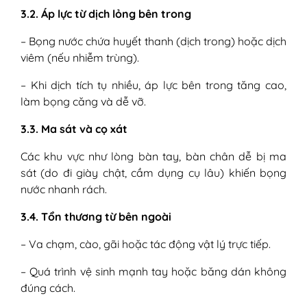
3.2. Áp lực từ dịch lỏng bên trong
– Bọng nước chứa huyết thanh (dịch trong) hoặc dịch
viêm (nếu nhiễm trùng).
– Khi dịch tích tụ nhiều, áp lực bên trong tăng cao,
làm bọng căng và dễ vỡ.
3.3. Ma sát và cọ xát
Các khu vực như lòng bàn tay, bàn chân dễ bị ma
sát (do đi giày chật, cầm dụng cụ lâu) khiến bọng
nước nhanh rách.
3.4. Tổn thương từ bên ngoài
– Va chạm, cào, gãi hoặc tác động vật lý trực tiếp.
– Quá trình vệ sinh mạnh tay hoặc băng dán không
đúng cách.