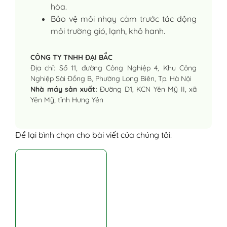
hòa.
Bảo vệ môi nhạy cảm trước tác động
môi trường gió, lạnh, khô hanh.
CÔNG TY TNHH ĐẠI BẮC
Địa chỉ: Số 11, đường Công Nghiệp 4, Khu Công
Nghiệp Sài Đồng B, Phường Long Biên, Tp. Hà Nội
Nhà máy sản xuất:
Đường D1, KCN Yên Mỹ II, xã
Yên Mỹ, tỉnh Hưng Yên
Để lại bình chọn cho bài viết của chúng tôi: