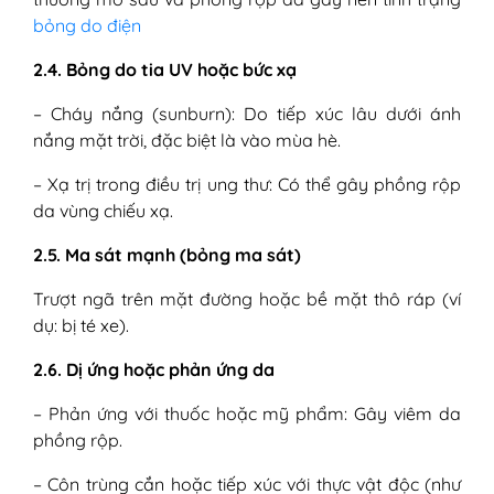
bỏng do điện
2.4. Bỏng do tia UV hoặc bức xạ
– Cháy nắng (sunburn): Do tiếp xúc lâu dưới ánh
nắng mặt trời, đặc biệt là vào mùa hè.
– Xạ trị trong điều trị ung thư: Có thể gây phồng rộp
da vùng chiếu xạ.
2.5. Ma sát mạnh (bỏng ma sát)
Trượt ngã trên mặt đường hoặc bề mặt thô ráp (ví
dụ: bị té xe).
2.6. Dị ứng hoặc phản ứng da
– Phản ứng với thuốc hoặc mỹ phẩm: Gây viêm da
phồng rộp.
– Côn trùng cắn hoặc tiếp xúc với thực vật độc (như