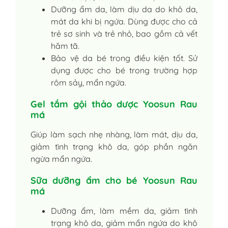
Dưỡng ẩm da, làm dịu da do khô da,
mát da khi bị ngứa. Dùng được cho cả
trẻ sơ sinh và trẻ nhỏ, bao gồm cả vết
hăm tã.
Bảo vệ da bé trong điều kiện tốt. Sử
dụng được cho bé trong trường hợp
rôm sảy, mẩn ngứa.
Gel tắm gội thảo dược Yoosun Rau
má
Giúp làm sạch nhẹ nhàng, làm mát, dịu da,
giảm tình trạng khô da, góp phần ngăn
ngừa mẩn ngứa.
Sữa dưỡng ẩm cho bé Yoosun Rau
má
Dưỡng ẩm, làm mềm da, giảm tình
trạng khô da, giảm mẩn ngứa do khô