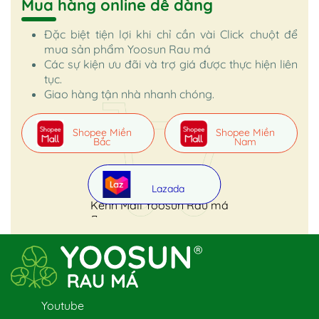
Mua hàng online dễ dàng
Đặc biệt tiện lợi khi chỉ cần vài Click chuột để
mua sản phẩm Yoosun Rau má
Các sự kiện ưu đãi và trợ giá được thực hiện liên
tục.
Giao hàng tận nhà nhanh chóng.
Shopee Miền
Shopee Miền
Bắc
Nam
Lazada
Kênh Mall Yoosun Rau má
Youtube