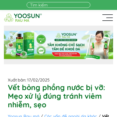
Skip to main content
Xuất bản: 17/02/2025
Vết bỏng phồng nước bị vỡ:
Mẹo xử lý đúng tránh viêm
nhiễm, sẹo
Yoosun Rau má
/
Các vấn đề ngoài da khác
/
Vết