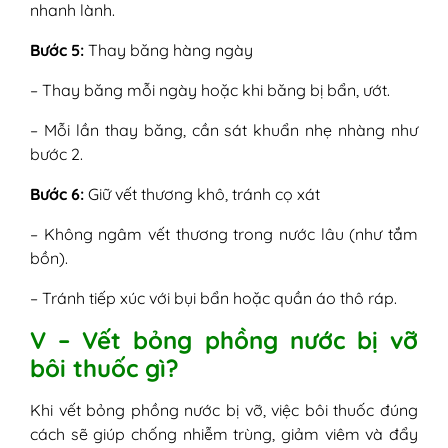
nhanh lành.
Bước 5:
Thay băng hàng ngày
– Thay băng mỗi ngày hoặc khi băng bị bẩn, ướt.
– Mỗi lần thay băng, cần sát khuẩn nhẹ nhàng như
bước 2.
Bước 6:
Giữ vết thương khô, tránh cọ xát
– Không ngâm vết thương trong nước lâu (như tắm
bồn).
– Tránh tiếp xúc với bụi bẩn hoặc quần áo thô ráp.
V – Vết bỏng phồng nước bị vỡ
bôi thuốc gì?
Khi vết bỏng phồng nước bị vỡ, việc bôi thuốc đúng
cách sẽ giúp chống nhiễm trùng, giảm viêm và đẩy