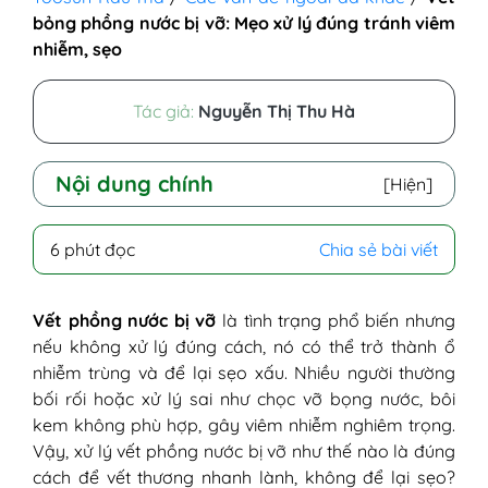
bỏng phồng nước bị vỡ: Mẹo xử lý đúng tránh viêm
nhiễm, sẹo
Tác giả:
Nguyễn Thị Thu Hà
Nội dung chính
[Hiện]
I - Hiểu đúng về bỏng phồng nước - Vì sao
6 phút đọc
Chia sẻ bài viết
lại dễ bị vỡ?
1. Bỏng phồng nước là gì?
2. Nguyên nhân khiến vết bỏng bị
Vết phồng nước bị vỡ
là tình trạng phổ biến nhưng
phồng nước
nếu không xử lý đúng cách, nó có thể trở thành ổ
3. Tại sao vết phồng nước dễ bị vỡ?
nhiễm trùng và để lại sẹo xấu. Nhiều người thường
II - Bỏng phồng nước bao lâu thì vỡ? Có
bối rối hoặc xử lý sai như chọc vỡ bọng nước, bôi
nên chủ động làm vỡ không?
kem không phù hợp, gây viêm nhiễm nghiêm trọng.
III - Vết bỏng phồng nước bị vỡ có sao
Vậy, xử lý vết phồng nước bị vỡ như thế nào là đúng
không?
cách để vết thương nhanh lành, không để lại sẹo?