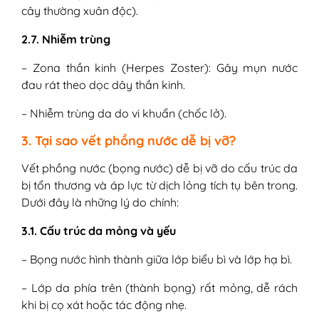
cây thường xuân độc).
2.7. Nhiễm trùng
– Zona thần kinh (Herpes Zoster): Gây mụn nước
đau rát theo dọc dây thần kinh.
– Nhiễm trùng da do vi khuẩn (chốc lở).
3. Tại sao vết phồng nước dễ bị vỡ?
Vết phồng nước (bọng nước) dễ bị vỡ do cấu trúc da
bị tổn thương và áp lực từ dịch lỏng tích tụ bên trong.
Dưới đây là những lý do chính:
3.1. Cấu trúc da mỏng và yếu
– Bọng nước hình thành giữa lớp biểu bì và lớp hạ bì.
– Lớp da phía trên (thành bọng) rất mỏng, dễ rách
khi bị cọ xát hoặc tác động nhẹ.