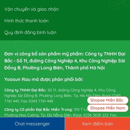
Vận chuyển và giao nhận
Hình thức thanh toán
Quy định đăng bình luận
Đơn vị công bố sản phẩm mỹ phẩm: Công ty TNHH Đại
Bắc - Số 11, đường Công Nghiệp 4, Khu Công Nghiệp Sài
Đồng B, Phường Long Biên, Thành phố Hà Nội
Yoosun Rau má được phân phối bởi:
Công ty TNHH Đại Bắc:
Số 11, đường Công Nghiệp 4, Khu Công
Nghiệp Sài Đồng B, Phường Long Biên, Tp. Hà Nội Điện thoại: 0243
Shopee Miền Bắc
7761 445. Fax: 0243 7761 448
Shopee Miền Nam
Công ty Cổ phần Đại Bắc Miền Trung:
315 Ỷ Lan Nguyên Phi,
Phường Hòa Cường, Tp. Đà Nẵng Điện thoại: 0236 3638 222. Fax:
0236 3638 224
Chat messenger
Xem điểm bán
Công ty TNHH Đại Bắc - Miền Nam:
25/16/17-19-21 Lê Thị Kỉnh, Ấp