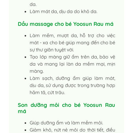
da.
Làm mát da, dịu da do khô da.
Dầu massage cho bé Yoosun Rau má
Làm mềm, mượt da, hỗ trợ cho việc
mát - xa cho bé giúp mang đến cho bé
sự thư giãn tuyệt vời.
Tạo lớp màng giữ ẩm trên da, bảo vệ
da và mang lại làn da mềm mại, mịn
màng.
Làm sạch, dưỡng ẩm giúp làm mát,
dịu da, sử dụng được trong trường hợp
hăm tã, cứt trâu.
Son dưỡng môi cho bé Yoosun Rau
má
Giúp dưỡng ẩm và làm mềm môi.
Giảm khô, nứt nẻ môi do thời tiết, điều