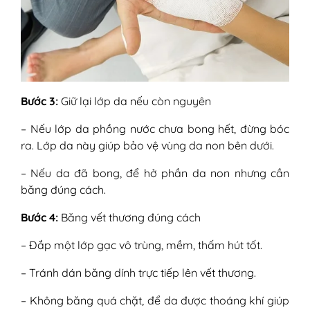
Bước 3:
Giữ lại lớp da nếu còn nguyên
– Nếu lớp da phồng nước chưa bong hết, đừng bóc
ra. Lớp da này giúp bảo vệ vùng da non bên dưới.
– Nếu da đã bong, để hở phần da non nhưng cần
băng đúng cách.
Bước 4:
Băng vết thương đúng cách
– Đắp một lớp gạc vô trùng, mềm, thấm hút tốt.
– Tránh dán băng dính trực tiếp lên vết thương.
– Không băng quá chặt, để da được thoáng khí giúp