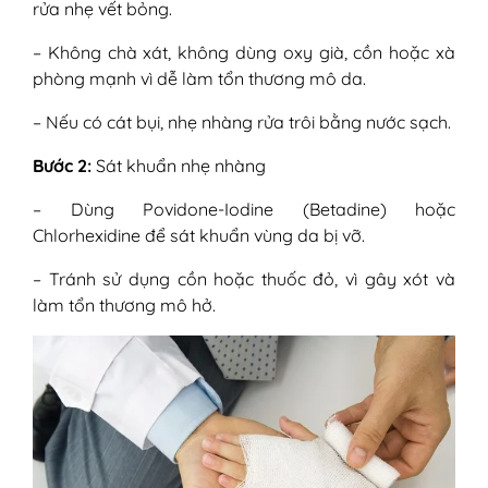
rửa nhẹ vết bỏng.
– Không chà xát, không dùng oxy già, cồn hoặc xà
phòng mạnh vì dễ làm tổn thương mô da.
– Nếu có cát bụi, nhẹ nhàng rửa trôi bằng nước sạch.
Bước 2:
Sát khuẩn nhẹ nhàng
– Dùng Povidone-Iodine (Betadine) hoặc
Chlorhexidine để sát khuẩn vùng da bị vỡ.
– Tránh sử dụng cồn hoặc thuốc đỏ, vì gây xót và
làm tổn thương mô hở.