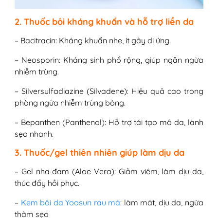
2. Thuốc bôi kháng khuẩn và hỗ trợ liền da
– Bacitracin: Kháng khuẩn nhẹ, ít gây dị ứng.
– Neosporin: Kháng sinh phổ rộng, giúp ngăn ngừa
nhiễm trùng.
– Silversulfadiazine (Silvadene): Hiệu quả cao trong
phòng ngừa nhiễm trùng bỏng.
– Bepanthen (Panthenol): Hỗ trợ tái tạo mô da, lành
sẹo nhanh.
3. Thuốc/gel thiên nhiên giúp làm dịu da
– Gel nha đam (Aloe Vera): Giảm viêm, làm dịu da,
thúc đẩy hồi phục.
–
Kem bôi da Yoosun rau má
: làm mát, dịu da, ngừa
thâm sẹo