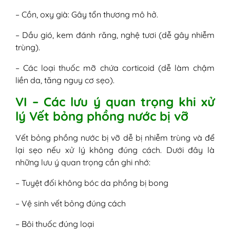
– Cồn, oxy già: Gây tổn thương mô hở.
– Dầu gió, kem đánh răng, nghệ tươi (dễ gây nhiễm
trùng).
– Các loại thuốc mỡ chứa corticoid (dễ làm chậm
liền da, tăng nguy cơ sẹo).
VI – Các lưu ý quan trọng khi xử
lý Vết bỏng phồng nước bị vỡ
Vết bỏng phồng nước bị vỡ dễ bị nhiễm trùng và để
lại sẹo nếu xử lý không đúng cách. Dưới đây là
những lưu ý quan trọng cần ghi nhớ:
– Tuyệt đối không bóc da phồng bị bong
– Vệ sinh vết bỏng đúng cách
– Bôi thuốc đúng loại