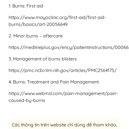
1. Burns: First aid
https://www.mayoclinic.org/first-aid/first-aid-
burns/basics/art-20056649
2. Minor burns – aftercare
https://medlineplus.gov/ency/patientinstructions/0006
3. Management of burns blisters
https://pmc.ncbi.nlm.nih.gov/articles/PMC2564175/
4. Burns: Treatment and Pain Management
https://www.webmd.com/pain-management/pain-
caused-by-burns
Các thông tin trên website chỉ dùng để tham khảo,