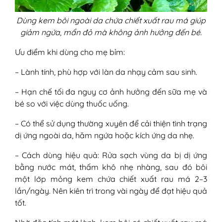
Dùng kem bôi ngoài da chứa chiết xuất rau má giúp
giảm ngứa, mẩn đỏ mà không ảnh hưởng đến bé.
Ưu điểm khi dùng cho mẹ bỉm:
– Lành tính, phù hợp với làn da nhạy cảm sau sinh.
– Hạn chế tối đa nguy cơ ảnh hưởng đến sữa mẹ và
bé so với việc dùng thuốc uống.
– Có thể sử dụng thường xuyên để cải thiện tình trạng
dị ứng ngoài da, hăm ngứa hoặc kích ứng da nhẹ.
– Cách dùng hiệu quả: Rửa sạch vùng da bị dị ứng
bằng nước mát, thấm khô nhẹ nhàng, sau đó bôi
một lớp mỏng kem chứa chiết xuất rau má 2–3
lần/ngày. Nên kiên trì trong vài ngày để đạt hiệu quả
tốt.