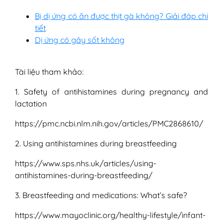
Bị dị ứng có ăn được thịt gà không? Giải đáp chi
tiết
Dị ứng có gây sốt không
Tài liệu tham khảo:
1. Safety of antihistamines during pregnancy and
lactation
https://pmc.ncbi.nlm.nih.gov/articles/PMC2868610/
2. Using antihistamines during breastfeeding
https://www.sps.nhs.uk/articles/using-
antihistamines-during-breastfeeding/
3. Breastfeeding and medications: What’s safe?
https://www.mayoclinic.org/healthy-lifestyle/infant-