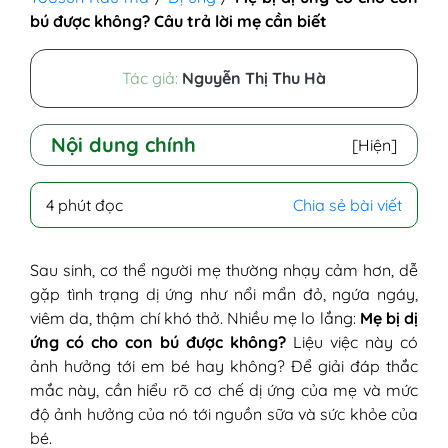
bú được không? Câu trả lời mẹ cần biết
Tác giả:
Nguyễn Thị Thu Hà
Nội dung chính
[Hiện]
I - Mẹ bị dị ứng có cho con bú được không?
4 phút đọc
Chia sẻ bài viết
II - Giải pháp giảm dị ứng ngoài da cho mẹ
bỉm
III - Lời khuyên cho mẹ bị dị ứng đang cho
Sau sinh, cơ thể người mẹ thường nhạy cảm hơn, dễ
con bú
gặp tình trạng dị ứng như nổi mẩn đỏ, ngứa ngáy,
viêm da, thậm chí khó thở. Nhiều mẹ lo lắng:
Mẹ bị dị
ứng có cho con bú được không?
Liệu việc này có
ảnh hưởng tới em bé hay không? Để giải đáp thắc
mắc này, cần hiểu rõ cơ chế dị ứng của mẹ và mức
độ ảnh hưởng của nó tới nguồn sữa và sức khỏe của
bé.