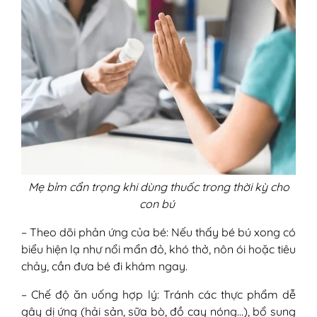
Mẹ bỉm cẩn trọng khi dùng thuốc trong thời kỳ cho
con bú
– Theo dõi phản ứng của bé: Nếu thấy bé bú xong có
biểu hiện lạ như nổi mẩn đỏ, khó thở, nôn ói hoặc tiêu
chảy, cần đưa bé đi khám ngay.
– Chế độ ăn uống hợp lý: Tránh các thực phẩm dễ
gây dị ứng (hải sản, sữa bò, đồ cay nóng…), bổ sung