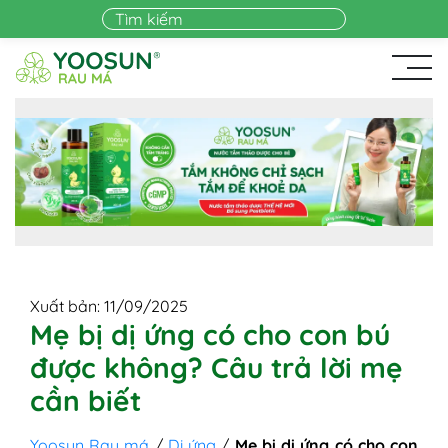
Skip to main content
Xuất bản: 11/09/2025
Mẹ bị dị ứng có cho con bú
được không? Câu trả lời mẹ
cần biết
Yoosun Rau má
/
Dị ứng
/
Mẹ bị dị ứng có cho con