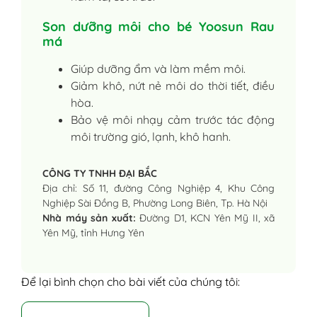
Son dưỡng môi cho bé Yoosun Rau
má
Giúp dưỡng ẩm và làm mềm môi.
Giảm khô, nứt nẻ môi do thời tiết, điều
hòa.
Bảo vệ môi nhạy cảm trước tác động
môi trường gió, lạnh, khô hanh.
CÔNG TY TNHH ĐẠI BẮC
Địa chỉ: Số 11, đường Công Nghiệp 4, Khu Công
Nghiệp Sài Đồng B, Phường Long Biên, Tp. Hà Nội
Nhà máy sản xuất:
Đường D1, KCN Yên Mỹ II, xã
Yên Mỹ, tỉnh Hưng Yên
Để lại bình chọn cho bài viết của chúng tôi: