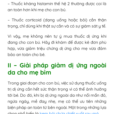
– Thuốc kháng histamin thế hệ 2 thường được coi là
an toàn hơn khi mẹ cho con bú.
– Thuốc corticoid (dạng uống hoặc bôi) cần thận
trọng, chỉ dùng khi thật sự cần và có sự giám sát y tế.
Vì vậy, mẹ không nên tự ý mua thuốc dị ứng khi
đang cho con bú. Hãy đi khám để được kê đơn phù
hợp, vừa giảm triệu chứng dị ứng cho mẹ vừa đảm
bảo an toàn cho bé.
II – Giải pháp giảm dị ứng ngoài
da cho mẹ bỉm
Trong giai đoạn cho con bú, việc sử dụng thuốc uống
trị dị ứng cần hết sức thận trọng vì có thể ảnh hưởng
tới bé. Do đó, khi bị dị ứng ngoài da như nổi mẩn đỏ,
ngứa ngáy, mề đay nhẹ, mẹ có thể ưu tiên những
biện pháp an toàn từ bên ngoài. Một trong những lựa
chọn phổ biến là
kem bôi chứa chiết xuất rau má
.