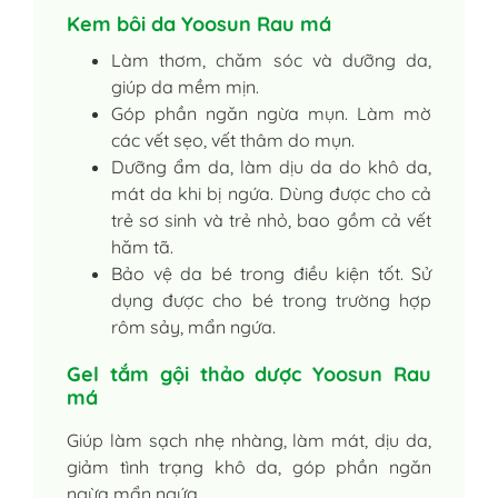
Kem bôi da Yoosun Rau má
Làm thơm, chăm sóc và dưỡng da,
giúp da mềm mịn.
Góp phần ngăn ngừa mụn. Làm mờ
các vết sẹo, vết thâm do mụn.
Dưỡng ẩm da, làm dịu da do khô da,
mát da khi bị ngứa. Dùng được cho cả
trẻ sơ sinh và trẻ nhỏ, bao gồm cả vết
hăm tã.
Bảo vệ da bé trong điều kiện tốt. Sử
dụng được cho bé trong trường hợp
rôm sảy, mẩn ngứa.
Gel tắm gội thảo dược Yoosun Rau
má
Giúp làm sạch nhẹ nhàng, làm mát, dịu da,
giảm tình trạng khô da, góp phần ngăn
ngừa mẩn ngứa.