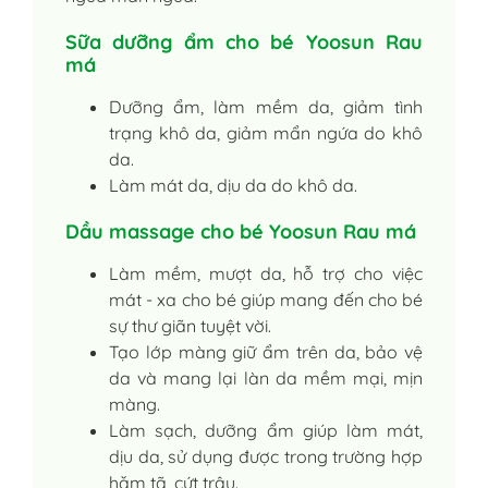
Sữa dưỡng ẩm cho bé Yoosun Rau
má
Dưỡng ẩm, làm mềm da, giảm tình
trạng khô da, giảm mẩn ngứa do khô
da.
Làm mát da, dịu da do khô da.
Dầu massage cho bé Yoosun Rau má
Làm mềm, mượt da, hỗ trợ cho việc
mát - xa cho bé giúp mang đến cho bé
sự thư giãn tuyệt vời.
Tạo lớp màng giữ ẩm trên da, bảo vệ
da và mang lại làn da mềm mại, mịn
màng.
Làm sạch, dưỡng ẩm giúp làm mát,
dịu da, sử dụng được trong trường hợp
hăm tã, cứt trâu.