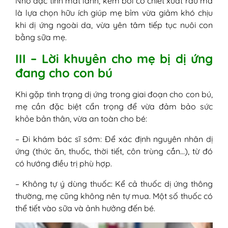
Nhờ đặc tính mát lành, kem bôi có chiết xuất rau má
là lựa chọn hữu ích giúp mẹ bỉm vừa giảm khó chịu
khi dị ứng ngoài da, vừa yên tâm tiếp tục nuôi con
bằng sữa mẹ.
III – Lời khuyên cho mẹ bị dị ứng
đang cho con bú
Khi gặp tình trạng dị ứng trong giai đoạn cho con bú,
mẹ cần đặc biệt cẩn trọng để vừa đảm bảo sức
khỏe bản thân, vừa an toàn cho bé:
– Đi khám bác sĩ sớm: Để xác định nguyên nhân dị
ứng (thức ăn, thuốc, thời tiết, côn trùng cắn…), từ đó
có hướng điều trị phù hợp.
– Không tự ý dùng thuốc: Kể cả thuốc dị ứng thông
thường, mẹ cũng không nên tự mua. Một số thuốc có
thể tiết vào sữa và ảnh hưởng đến bé.