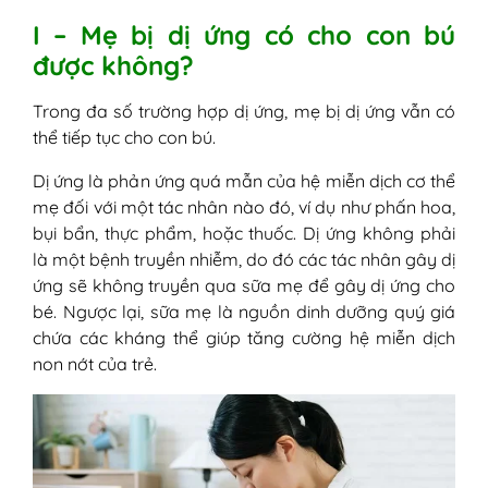
I – Mẹ bị dị ứng có cho con bú
được không?
Trong đa số trường hợp dị ứng, mẹ bị dị ứng vẫn có
thể tiếp tục cho con bú.
Dị ứng là phản ứng quá mẫn của hệ miễn dịch cơ thể
mẹ đối với một tác nhân nào đó, ví dụ như phấn hoa,
bụi bẩn, thực phẩm, hoặc thuốc. Dị ứng không phải
là một bệnh truyền nhiễm, do đó các tác nhân gây dị
ứng sẽ không truyền qua sữa mẹ để gây dị ứng cho
bé. Ngược lại, sữa mẹ là nguồn dinh dưỡng quý giá
chứa các kháng thể giúp tăng cường hệ miễn dịch
non nớt của trẻ.