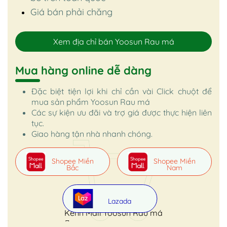
Giá bán phải chăng
Xem địa chỉ bán Yoosun Rau má
Mua hàng online dễ dàng
Đặc biệt tiện lợi khi chỉ cần vài Click chuột để
mua sản phẩm Yoosun Rau má
Các sự kiện ưu đãi và trợ giá được thực hiện liên
tục.
Giao hàng tận nhà nhanh chóng.
Shopee Miền
Shopee Miền
Bắc
Nam
Lazada
Kênh Mall Yoosun Rau má