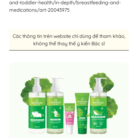
and-toddler-health/in-depth/breastfeeding-and-
medications/art-20043975
Các thông tin trên website chỉ dùng để tham khảo,
không thể thay thế ý kiến Bác sĩ