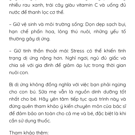
nhiều rau xanh, trái cây giàu vitamin C và uống đủ
nước để thanh lọc cơ thể.
– Giữ vệ sinh và môi trường sống: Dọn dẹp sạch bụi,
hạn chế phấn hoa, lông thú nuôi, những yếu tố
thường gây dị ứng.
– Giữ tinh thần thoải mái: Stress có thể khiến tình
trạng dị ứng nặng hơn. Nghỉ ngơi, ngủ đủ giấc và
chia sẻ với gia đình để giảm áp lực trong thời gian
nuôi con.
Bị dị ứng không đồng nghĩa với việc bạn phải ngừng
cho con bú. Sữa mẹ vẫn là nguồn dinh dưỡng tốt
nhất cho bé. Hãy yên tâm tiếp tục quá trình này và
đừng quên tham khảo ý kiến chuyên môn của bác sĩ
để đảm bảo an toàn cho cả mẹ và bé, đặc biệt là khi
cần sử dụng thuốc.
Tham khảo thêm: