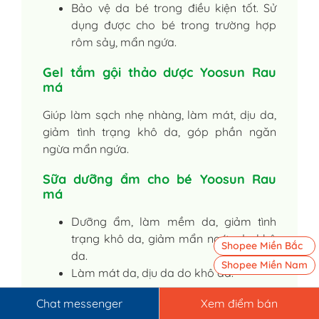
Bảo vệ da bé trong điều kiện tốt. Sử
dụng được cho bé trong trường hợp
rôm sảy, mẩn ngứa.
Gel tắm gội thảo dược Yoosun Rau
má
Giúp làm sạch nhẹ nhàng, làm mát, dịu da,
giảm tình trạng khô da, góp phần ngăn
ngừa mẩn ngứa.
Sữa dưỡng ẩm cho bé Yoosun Rau
má
Dưỡng ẩm, làm mềm da, giảm tình
trạng khô da, giảm mẩn ngứa do khô
Shopee Miền Bắc
da.
Shopee Miền Nam
Làm mát da, dịu da do khô da.
Dầu massage cho bé Yoosun Rau má
Chat messenger
Xem điểm bán