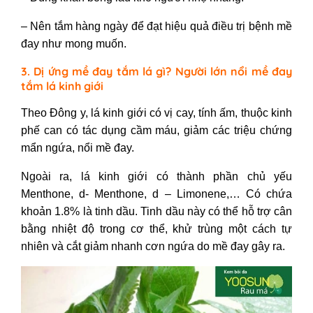
– Nên tắm hàng ngày để đạt hiệu quả điều trị bệnh mề
đay như mong muốn.
3. Dị ứng mề đay tắm lá gì? Người lớn nổi mề đay
tắm lá kinh giới
Theo Đông y, lá kinh giới có vị cay, tính ấm, thuộc kinh
phế can có tác dụng cầm máu, giảm các triệu chứng
mẩn ngứa, nổi mề đay.
Ngoài ra, lá kinh giới có thành phần chủ yếu
Menthone, d- Menthone, d – Limonene,… Có chứa
khoản 1.8% là tinh dầu. Tinh dầu này có thể hỗ trợ cân
bằng nhiệt độ trong cơ thể, khử trùng một cách tự
nhiên và cắt giảm nhanh cơn ngứa do mề đay gây ra.