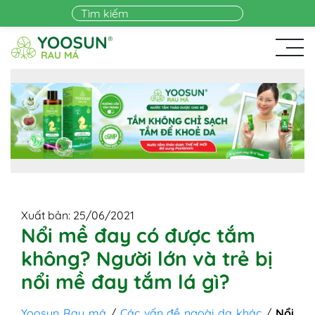
Skip to main content
Xuất bản: 25/06/2021
Nổi mề đay có được tắm
không? Người lớn và trẻ bị
nổi mề đay tắm lá gì?
Yoosun Rau má
/
Các vấn đề ngoài da khác
/
Nổi