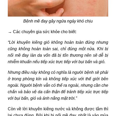
Bệnh mề đay gây ngứa ngáy khó chịu
→
Các chuyên gia sức khỏe cho biết:
“Lời khuyên kiêng gió không hoàn toàn đúng nhưng
cũng không hoàn toàn sai, chỉ đúng một nửa. Khi bị
nổi mề đay làn da vốn đã bị tổn thương nên sẽ dễ bị
nhiễm khuẩn nếu tiếp xúc trực tiếp với bụi bẩn và gió.
Nhưng điều này không có nghĩa là người bệnh sẽ phải
ở trong phòng kín và không tiếp xúc với thế giới bên
ngoài. Người bệnh vẫn có thể ra ngoài, nhưng cần che
chắn và bảo vệ da cẩn thận để tránh tiếp xúc trực tiếp
với bụi bẩn, gió và ánh nắng mặt trời.”
Còn về lời khuyên kiêng nước và không được tắm thì
lại chưa đúng. Bởi khi bị nổi mề đay, nhất là vào mùa