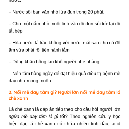
nước.
– Nước sôi bạn vặn nhỏ lửa đun trong 20 phút.
– Cho một nắm nhỏ muối tinh vào rồi đun sôi trở lại rồi
tắt bếp.
– Hòa nước lá trầu không với nước mát sao cho có độ
ấm vừa phải rồi tiến hành tắm.
– Dùng khăn bông lau khô người nhẹ nhàng.
– Nên tắm hàng ngày để đạt hiệu quả điều trị bệnh mề
đay như mong muốn.
2. Nổi mề đay tắm gì? Người lớn nổi mề đay tắm lá
chè xanh
Là chè xanh là đáp án tiếp theo cho câu hỏi người lớn
ngứa mề đay tắm lá gì
tốt? Theo nghiên cứu y học
hiện đại, lá chè xanh có chứa nhiều tinh dầu, acid