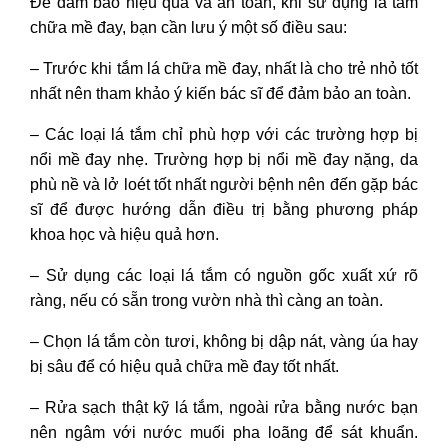
Để đảm bảo hiệu quả và an toàn, khi sử dụng lá tắm
chữa mề đay, bạn cần lưu ý một số điều sau:
– Trước khi tắm lá chữa mề đay, nhất là cho trẻ nhỏ tốt
nhất nên tham khảo ý kiến bác sĩ để đảm bảo an toàn.
– Các loại lá tắm chỉ phù hợp với các trường hợp bị
nổi mề đay nhẹ. Trường hợp bị nổi mề đay nặng, da
phù nề và lở loét tốt nhất người bệnh nên đến gặp bác
sĩ để được hướng dẫn điều trị bằng phương pháp
khoa học và hiệu quả hơn.
– Sử dụng các loại lá tắm có nguồn gốc xuất xứ rõ
ràng, nếu có sẵn trong vườn nhà thì càng an toàn.
– Chọn lá tắm còn tươi, không bị dập nát, vàng úa hay
bị sâu để có hiệu quả chữa mề đay tốt nhất.
– Rửa sạch thật kỹ lá tắm, ngoài rửa bằng nước bạn
nên ngâm với nước muối pha loãng để sát khuẩn.