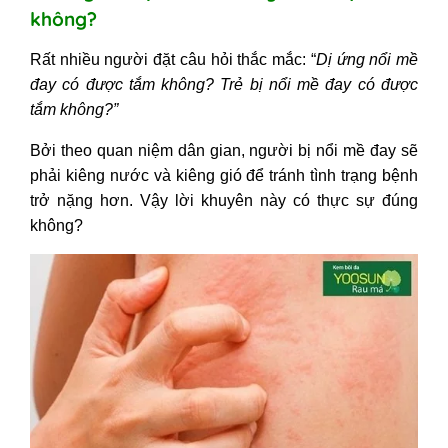
1. Người lớn bị mề đay tắm lá gì?
không?
Tắm lá trầu không
2. Nổi mề đay tắm gì? Người lớn nổi
Rất nhiều người đặt câu hỏi thắc mắc: “
Dị ứng nổi mề
mề đay tắm lá chè xanh
đay có được tắm không?
Trẻ bị nổi mề đay có được
3. Dị ứng mề đay tắm lá gì? Người
tắm không?”
lớn nổi mề đay tắm lá kinh giới
Bởi theo quan niệm dân gian, người bị nổi mề đay sẽ
IV - Những lưu ý khi sử dụng lá
phải kiêng nước và kiêng gió để tránh tình trạng bệnh
tắm chữa mề đay
trở nặng hơn. Vậy lời khuyên này có thực sự đúng
không?