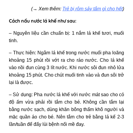
(→
Xem thêm:
Trẻ bị rôm sảy tắm gì cho hết
)
Cách nấu nước lá khế như sau:
– Nguyên liệu cần chuẩn bị: 1 nắm lá khế tươi, muối
tinh.
– Thực hiện: Ngâm lá khế trong nước muối pha loãng
khoảng 15 phút rồi vớt ra cho ráo nước. Cho lá khế
vào nồi đun cùng 3 lít nước. Khi nước sôi đun nhỏ lửa
khoảng 15 phút. Cho chút muối tinh vào và đun sôi trở
lại là được.
– Sử dụng: Pha nước lá khế với nước mát sao cho có
độ ấm vừa phải rồi tắm cho bé. Không cần tắm lại
bằng nước sạch, dùng khăn bông thấm khô người và
mặc quần áo cho bé. Nên tắm cho trẻ bằng lá kế 2-3
lần/tuần để đẩy lùi bệnh nổi mề đay.