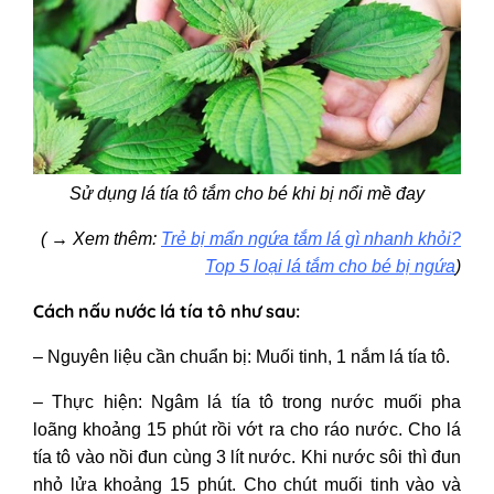
Sử dụng lá tía tô tắm cho bé khi bị nổi mề đay
(
→
Xem thêm:
Trẻ bị mẩn ngứa tắm lá gì nhanh khỏi?
Top 5 loại lá tắm cho bé bị ngứa
)
Cách nấu nước lá tía tô như sau:
– Nguyên liệu cần chuẩn bị: Muối tinh, 1 nắm lá tía tô.
– Thực hiện: Ngâm lá tía tô trong nước muối pha
loãng khoảng 15 phút rồi vớt ra cho ráo nước. Cho lá
tía tô vào nồi đun cùng 3 lít nước. Khi nước sôi thì đun
nhỏ lửa khoảng 15 phút. Cho chút muối tinh vào và