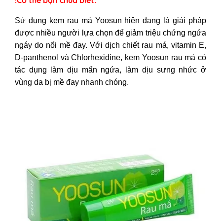
!Có thể bạn chưa biết:
Sử dụng kem rau má Yoosun hiện đang là giải pháp
được nhiều người lựa chọn để giảm triệu chứng ngứa
ngáy do nổi mề đay. Với dịch chiết rau má, vitamin E,
D-panthenol và Chlorhexidine, kem Yoosun rau má có
tác dụng làm dịu mẩn ngứa, làm dịu sưng nhức ở
vùng da bị mề đay nhanh chóng.