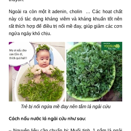
Ngoài ra còn một ít adenin, cholin … Các hoạt chất
này có tác dụng kháng viêm và kháng khuẩn tốt nên
rất thích hợp để điều trị nổi mề đay, giúp giảm các cơn
ngứa ngáy khó chịu.
Trẻ bị nổi ngứa mề đay nên tắm lá ngải cứu
Cách nấu nước lá ngải cứu như sau:
– Nguyên liệu cần chuẩn bị: Muối tinh, 1 nắm lá ngải