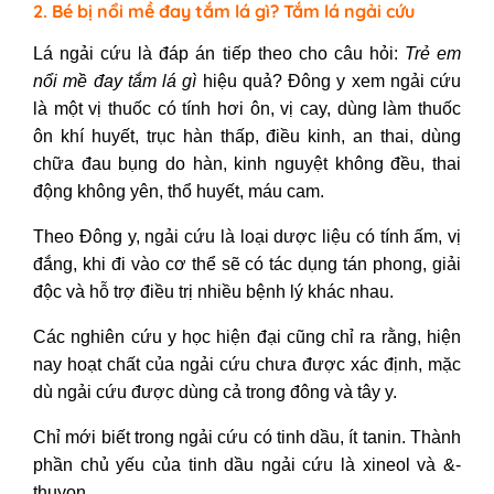
2. Bé bị nổi mề đay tắm lá gì? Tắm lá ngải cứu
Lá ngải cứu là đáp án tiếp theo cho câu hỏi:
Trẻ em
nổi mề đay tắm lá gì
hiệu quả? Đông y xem ngải cứu
là một vị thuốc có tính hơi ôn, vị cay, dùng làm thuốc
ôn khí huyết, trục hàn thấp, điều kinh, an thai, dùng
chữa đau bụng do hàn, kinh nguyệt không đều, thai
động không yên, thổ huyết, máu cam.
Theo Đông y, ngải cứu là loại dược liệu có tính ấm, vị
đắng, khi đi vào cơ thể sẽ có tác dụng tán phong, giải
độc và hỗ trợ điều trị nhiều bệnh lý khác nhau.
Các nghiên cứu y học hiện đại cũng chỉ ra rằng, hiện
nay hoạt chất của ngải cứu chưa được xác định, mặc
dù ngải cứu được dùng cả trong đông và tây y.
Chỉ mới biết trong ngải cứu có tinh dầu, ít tanin. Thành
phần chủ yếu của tinh dầu ngải cứu là xineol và &-
thuyon.