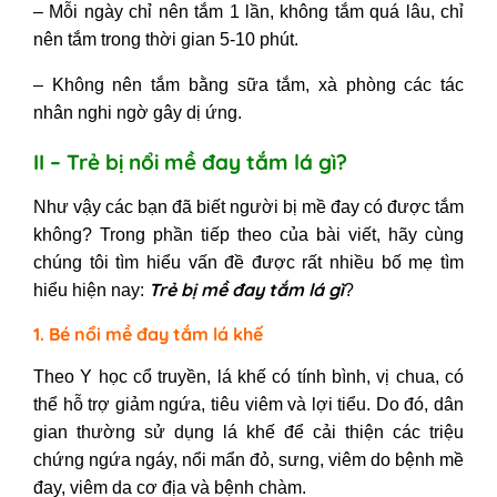
– Mỗi ngày chỉ nên tắm 1 lần, không tắm quá lâu, chỉ
nên tắm trong thời gian 5-10 phút.
– Không nên tắm bằng sữa tắm, xà phòng các tác
nhân nghi ngờ gây dị ứng.
II – Trẻ bị nổi mề đay tắm lá gì?
Như vậy các bạn đã biết người bị mề đay có được tắm
không? Trong phần tiếp theo của bài viết, hãy cùng
chúng tôi tìm hiểu vấn đề được rất nhiều bố mẹ tìm
Trẻ bị
mề đay tắm lá gì
hiểu hiện nay:
?
1. Bé nổi mề đay tắm lá khế
Theo Y học cổ truyền, lá khế có tính bình, vị chua, có
thể hỗ trợ giảm ngứa, tiêu viêm và lợi tiểu. Do đó, dân
gian thường sử dụng lá khế để cải thiện các triệu
chứng ngứa ngáy, nổi mẩn đỏ, sưng, viêm do bệnh mề
đay, viêm da cơ địa và bệnh chàm.