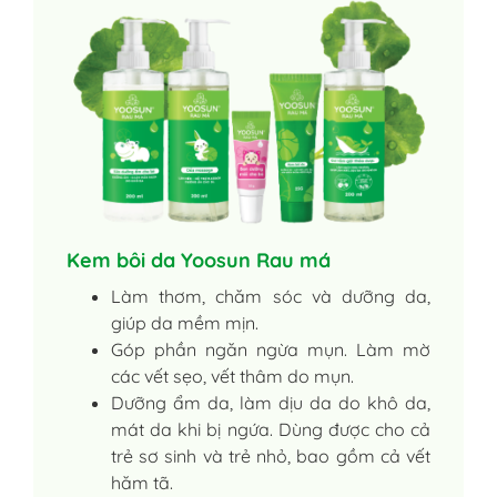
Kem bôi da Yoosun Rau má
Làm thơm, chăm sóc và dưỡng da,
giúp da mềm mịn.
Góp phần ngăn ngừa mụn. Làm mờ
các vết sẹo, vết thâm do mụn.
Dưỡng ẩm da, làm dịu da do khô da,
mát da khi bị ngứa. Dùng được cho cả
trẻ sơ sinh và trẻ nhỏ, bao gồm cả vết
hăm tã.