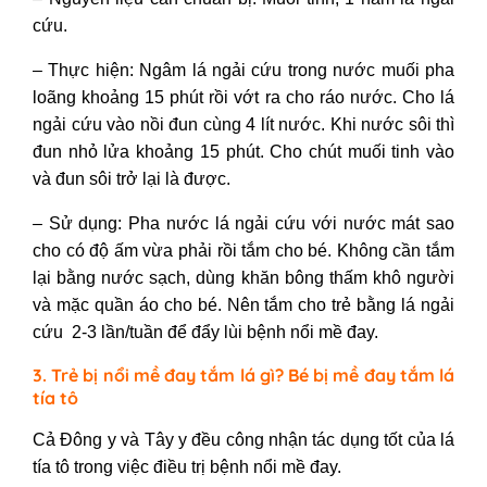
cứu.
–
Thực hiện: Ngâm lá ngải cứu trong nước muối pha
loãng khoảng 15 phút rồi vớt ra cho ráo nước. Cho lá
ngải cứu vào nồi đun cùng 4 lít nước. Khi nước sôi thì
đun nhỏ lửa khoảng 15 phút. Cho chút muối tinh vào
và đun sôi trở lại là được.
– Sử dụng: Pha nước lá ngải cứu với nước mát sao
cho có độ ấm vừa phải rồi tắm cho bé. Không cần tắm
lại bằng nước sạch, dùng khăn bông thấm khô người
và mặc quần áo cho bé. Nên tắm cho trẻ bằng lá ngải
cứu 2-3 lần/tuần để đẩy lùi bệnh nổi mề đay.
3. Trẻ bị nổi mề đay tắm lá gì? Bé bị mề đay tắm lá
tía tô
Cả Đông y và Tây y đều công nhận tác dụng tốt của lá
tía tô trong việc điều trị bệnh nổi mề đay.