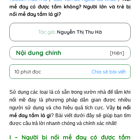
mề đay có được tắm không? Người lớn và trẻ bị
nổi mề đay tắm lá gì?
Tác giả:
Nguyễn Thị Thu Hà
Nội dung chính
[Hiện]
I - Người bị nổi mề đay có được tắm
10 phút đọc
Chia sẻ bài viết
không?
II - Trẻ bị nổi mề đay tắm lá gì?
Sử dụng các loại lá có sẵn trong vườn nhà để tắm khi
1. Bé nổi mề đay tắm lá khế
nổi mề đay là phương pháp dân gian được nhiều
2. Bé bị nổi mề đay tắm lá gì? Tắm lá
bị nổi
người sử dụng và cho hiệu quả tích cực. Vậy
ngải cứu
mề đay tắm lá gì
? Bài viết dưới đây sẽ giúp bạn tìm
3. Trẻ bị nổi mề đay tắm lá gì? Bé bị
được câu trả lời nhanh chóng và chính xác nhất!
mề đay tắm lá tía tô
III - Người lớn nổi mề đay tắm lá gì?
I – Người bị nổi mề đay có được tắm