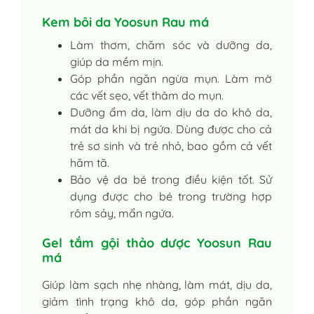
Kem bôi da Yoosun Rau má
Làm thơm, chăm sóc và dưỡng da,
giúp da mềm mịn.
Góp phần ngăn ngừa mụn. Làm mờ
các vết sẹo, vết thâm do mụn.
Dưỡng ẩm da, làm dịu da do khô da,
mát da khi bị ngứa. Dùng được cho cả
trẻ sơ sinh và trẻ nhỏ, bao gồm cả vết
hăm tã.
Bảo vệ da bé trong điều kiện tốt. Sử
dụng được cho bé trong trường hợp
rôm sảy, mẩn ngứa.
Gel tắm gội thảo dược Yoosun Rau
má
Giúp làm sạch nhẹ nhàng, làm mát, dịu da,
giảm tình trạng khô da, góp phần ngăn