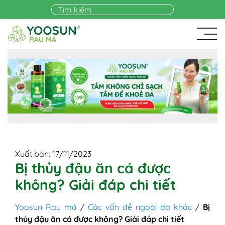
Skip to main content
Xuất bản: 17/11/2023
Bị thủy đậu ăn cá được
không? Giải đáp chi tiết
Yoosun Rau má
/
Các vấn đề ngoài da khác
/
Bị
thủy đậu ăn cá được không? Giải đáp chi tiết