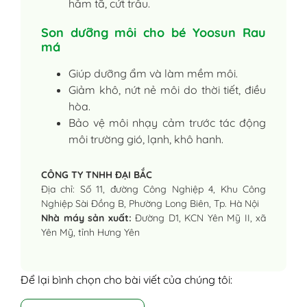
hăm tã, cứt trâu.
Son dưỡng môi cho bé Yoosun Rau
má
Giúp dưỡng ẩm và làm mềm môi.
Giảm khô, nứt nẻ môi do thời tiết, điều
hòa.
Bảo vệ môi nhạy cảm trước tác động
môi trường gió, lạnh, khô hanh.
CÔNG TY TNHH ĐẠI BẮC
Địa chỉ: Số 11, đường Công Nghiệp 4, Khu Công
Nghiệp Sài Đồng B, Phường Long Biên, Tp. Hà Nội
Nhà máy sản xuất:
Đường D1, KCN Yên Mỹ II, xã
Yên Mỹ, tỉnh Hưng Yên
Để lại bình chọn cho bài viết của chúng tôi: