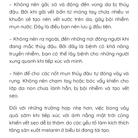
– Không nên gãi, sờ và động đến vùng da bị thủy
đậu. Bởi khi gãi vết bẩn từ móng tay chứa nhiều vi
khuẩn sẽ tạo nên vết xước trên da, gây bội nhiễm
mụn nước. Đây là điều bạn nên lưu ý đầu tiên.
– Không nên ra ngoài, đến những nơi đông người khi
đang mắc thủy đậu. Bởi đây là bệnh có khả năng
truyền nhiễm, bạn có thể lây bệnh cho những người
xung quanh khi tiếp xúc với mình.
– Nên để cho các nốt mụn thủy đậu tự đóng vảy và
rụng. Không nên chạm tay hoặc bóc vẩy khiến cho
lớp da non chưa lành hẳn, bị bội nhiễm và tạo vết
sẹo.
Đối với những trường hợp nhẹ hơn, việc bong vảy
quá sớm khi tiếp xúc với ánh nắng mặt trời cũng
khiến vết sẹo dễ bị thâm do các yếu tố làm kích thích
tăng sản xuất melanin ở biểu bì đang tái tạo.