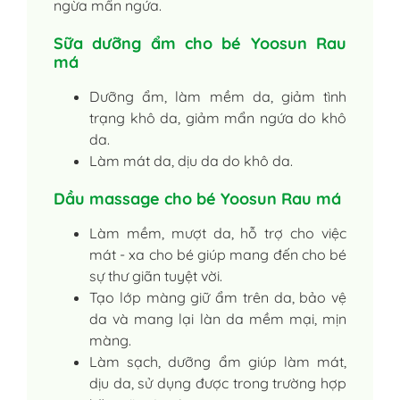
ngừa mẩn ngứa.
Sữa dưỡng ẩm cho bé Yoosun Rau
má
Dưỡng ẩm, làm mềm da, giảm tình
trạng khô da, giảm mẩn ngứa do khô
da.
Làm mát da, dịu da do khô da.
Dầu massage cho bé Yoosun Rau má
Làm mềm, mượt da, hỗ trợ cho việc
mát - xa cho bé giúp mang đến cho bé
sự thư giãn tuyệt vời.
Tạo lớp màng giữ ẩm trên da, bảo vệ
da và mang lại làn da mềm mại, mịn
màng.
Làm sạch, dưỡng ẩm giúp làm mát,
dịu da, sử dụng được trong trường hợp