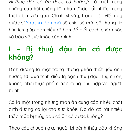
Bị thủy đậu có ăn được cá không
? Là một trong
những câu hỏi chúng tôi nhận được rất nhiều trong
thời gian vừa qua. Chính vì vậy, trong bài viết này
dược sĩ
Yoosun Rau má
sẽ chia sẻ một số thông tin
hữu ích giúp bạn hiểu rõ hơn để biết cách chăm sóc
và bảo vệ sức khỏe của mình.
I – Bị thuỷ đậu ăn cá được
không?
Dinh dưỡng là một trong những phần thiết yếu ảnh
hưởng tới quá trình điều trị bệnh thủy đậu. Tuy nhiên,
không phải thực phẩm nào cũng phù hợp với người
bệnh.
Cá là một trong những món ăn cung cấp nhiều chất
dinh dưỡng có lợi cho sức khỏe. Do đó, có rất nhiều
thắc mắc bị thủy đậu có ăn cá được không?
Theo các chuyên gia, người bị bệnh thủy đậu không