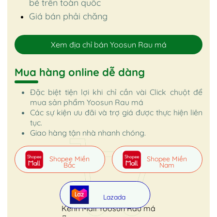
bé trên toàn quốc
Giá bán phải chăng
Xem địa chỉ bán Yoosun Rau má
Mua hàng online dễ dàng
Đặc biệt tiện lợi khi chỉ cần vài Click chuột để
mua sản phẩm Yoosun Rau má
Các sự kiện ưu đãi và trợ giá được thực hiện liên
tục.
Giao hàng tận nhà nhanh chóng.
Shopee Miền
Shopee Miền
Bắc
Nam
Lazada
Kênh Mall Yoosun Rau má