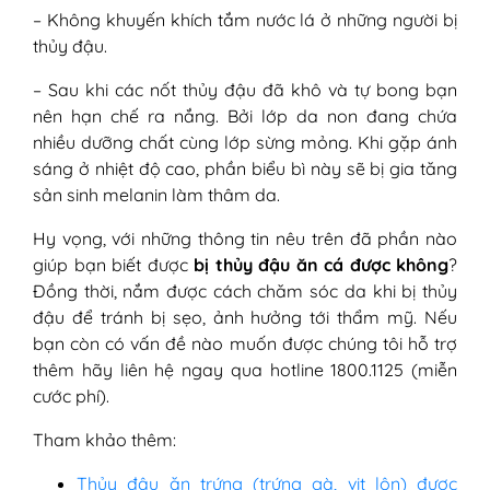
– Không khuyến khích tắm nước lá ở những người bị
thủy đậu.
– Sau khi các nốt thủy đậu đã khô và tự bong bạn
nên hạn chế ra nắng. Bởi lớp da non đang chứa
nhiều dưỡng chất cùng lớp sừng mỏng. Khi gặp ánh
sáng ở nhiệt độ cao, phần biểu bì này sẽ bị gia tăng
sản sinh melanin làm thâm da.
Hy vọng, với những thông tin nêu trên đã phần nào
giúp bạn biết được
bị thủy đậu ăn cá được không
?
Đồng thời, nắm được cách chăm sóc da khi bị thủy
đậu để tránh bị sẹo, ảnh hưởng tới thẩm mỹ. Nếu
bạn còn có vấn đề nào muốn được chúng tôi hỗ trợ
thêm hãy liên hệ ngay qua hotline 1800.1125 (miễn
cước phí).
Tham khảo thêm:
Thủy đậu ăn trứng (trứng gà, vịt lộn) được