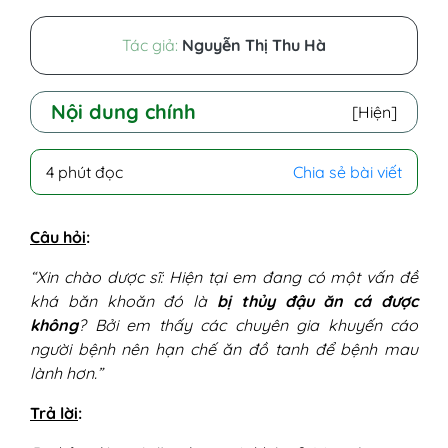
Tác giả:
Nguyễn Thị Thu Hà
Nội dung chính
[Hiện]
I - Bị thuỷ đậu ăn cá được không?
4 phút đọc
Chia sẻ bài viết
II - Tại sao không nên ăn cá khi bị thủy
đậu?
III - Lưu ý chăm sóc da khi bị thủy đậu
Câu hỏi
:
“Xin chào dược sĩ: Hiện tại em đang có một vấn đề
khá băn khoăn đó là
bị thủy đậu ăn cá được
không
? Bởi em thấy các chuyên gia khuyến cáo
người bệnh nên hạn chế ăn đồ tanh để bệnh mau
lành hơn.”
Trả lời
: