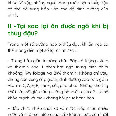
khỏe. Vì vậy, những người đang mắc bệnh thủy đậu
có thể bổ sung bắp vào chế độ dinh dưỡng của
mình.
II -Tại sao lại ăn được ngô khi bị
thủy đậu?
Trong một số trường hợp bị thủy đậu, khi ăn ngô có
thể mang đến một số lợi ích như sau:
– Trong bắp giàu khoáng chất: Bắp có lượng folate
và thiamin cao, 1 chén hạt ngô trung bình chứa
khoảng 19% folage và 24% thiamin. Không chỉ vậy,
chúng còn cung cấp giá trị dinh dưỡng cao bao gồm
vitamin C, A, E, B, canxi, sắt, photpho… Những khoáng
chất này sẽ giúp tăng cường hệ miễn dịch để cơ thể
khỏe mạnh và mau chóng hồi phục bệnh hơn.
– Bắp chứa nhiều chất xơ và nước: Bắp chứa nhiều
nước và chất xơ, giúp cung cấp lượng nước cần thiết