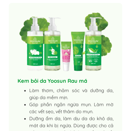
Kem bôi da Yoosun Rau má
Làm thơm, chăm sóc và dưỡng da,
giúp da mềm mịn.
Góp phần ngăn ngừa mụn. Làm mờ
các vết sẹo, vết thâm do mụn.
Dưỡng ẩm da, làm dịu da do khô da,
mát da khi bị ngứa. Dùng được cho cả