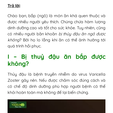
Trả lời
:
Chào bạn, bắp (ngô) là món ăn khá quen thuộc và
được nhiều người yêu thích. Chúng chứa hàm lượng
dinh dưỡng cao và tốt cho sức khỏe. Tuy nhiên, cũng
có nhiều người băn khoăn
bị thủy đậu ăn ngô được
không
? Bởi họ lo lắng khi ăn có thể ảnh hưởng tới
quá trình hồi phục.
I – Bị thuỷ đậu ăn bắp được
không?
Thủy đậu là bệnh truyền nhiễm do virus Varicella
Zoster gây nên. Nếu được chăm sóc đúng cách và
có chế độ dinh dưỡng phù hợp người bệnh có thể
khỏi hoàn toàn mà không để lại biến chứng.