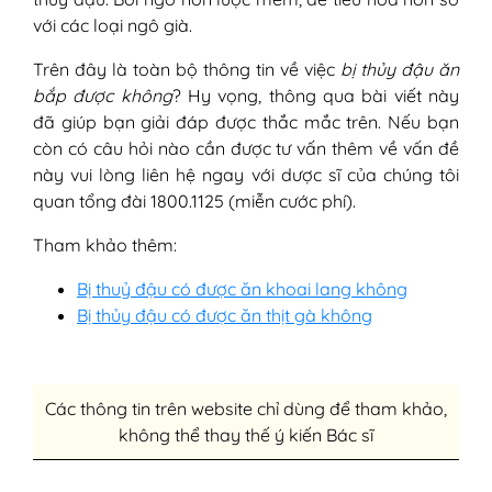
với các loại ngô già.
Trên đây là toàn bộ thông tin về việc
bị thủy đậu ăn
bắp được không
? Hy vọng, thông qua bài viết này
đã giúp bạn giải đáp được thắc mắc trên. Nếu bạn
còn có câu hỏi nào cần được tư vấn thêm về vấn đề
này vui lòng liên hệ ngay với dược sĩ của chúng tôi
quan tổng đài 1800.1125 (miễn cước phí).
Tham khảo thêm:
Bị thuỷ đậu có được ăn khoai lang không
Bị thủy đậu có được ăn thịt gà không
Các thông tin trên website chỉ dùng để tham khảo,
không thể thay thế ý kiến Bác sĩ