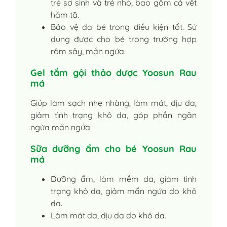
trẻ sơ sinh và trẻ nhỏ, bao gồm cả vết
hăm tã.
Bảo vệ da bé trong điều kiện tốt. Sử
dụng được cho bé trong trường hợp
rôm sảy, mẩn ngứa.
Gel tắm gội thảo dược Yoosun Rau
má
Giúp làm sạch nhẹ nhàng, làm mát, dịu da,
giảm tình trạng khô da, góp phần ngăn
ngừa mẩn ngứa.
Sữa dưỡng ẩm cho bé Yoosun Rau
má
Dưỡng ẩm, làm mềm da, giảm tình
trạng khô da, giảm mẩn ngứa do khô
da.
Làm mát da, dịu da do khô da.