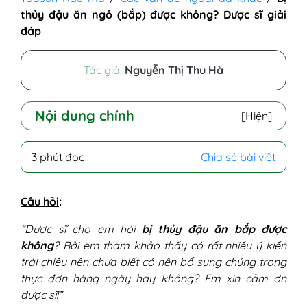
thủy đậu ăn ngô (bắp) được không? Dược sĩ giải
đáp
Tác giả:
Nguyễn Thị Thu Hà
Nội dung chính
[Hiện]
I - Bị thuỷ đậu ăn bắp được không?
3 phút đọc
Chia sẻ bài viết
II -Tại sao lại ăn được ngô khi bị thủy đậu?
III - Lưu ý khi bị thủy đậu ăn bắp
Câu hỏi
:
“Dược sĩ cho em hỏi
bị thủy đậu ăn bắp được
không
? Bởi em tham khảo thấy có rất nhiều ý kiến
trái chiều nên chưa biết có nên bổ sung chúng trong
thực đơn hàng ngày hay không? Em xin cảm ơn
dược sĩ!”