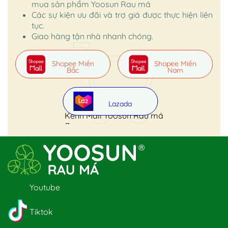
mua sản phẩm Yoosun Rau má
Các sự kiện ưu đãi và trợ giá được thực hiện liên
tục.
Giao hàng tận nhà nhanh chóng.
Shopee Miền
Shopee Miền
Bắc
Nam
Lazada
Kênh Mall Yoosun Rau má
Youtube
Tiktok