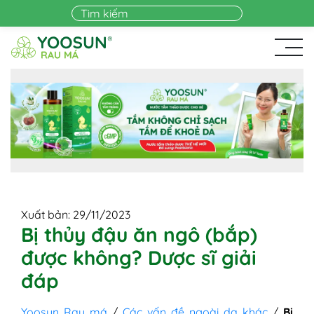
Skip to main content
Xuất bản: 29/11/2023
Bị thủy đậu ăn ngô (bắp)
được không? Dược sĩ giải
đáp
Yoosun Rau má
/
Các vấn đề ngoài da khác
/
Bị