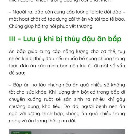
– Ngoài ra, bắp còn cung cấp lượng folate dồi dào –
một hoạt chất có tác dụng cải thiện và tái tạo tế bào.
Chúng giúp hỗ trợ hồi phục vết thương.
III – Lưu ý khi bị thủy đậu ăn bắp
Ăn bắp giúp cung cấp năng lượng cho cơ thể, tuy
nhiên khi bị thủy đậu nếu muốn bổ sung chúng trong
thực đơn ăn của mình bạn nên lưu ý tới một số vấn
đề sau:
– Bắp ăn no lâu nhưng nếu ăn quá nhiều sẽ không
tốt cho sức khỏe. Khi lượng tinh bột có trong bắp di
chuyển xuống ruột sẽ sản sinh ra nhiều khí gây
chướng bụng, khó tiêu. Do đó, người bệnh nên ăn
ngô với lượng thích hợp, không ăn quá nhiều trong
ngày và ăn trong thời gian dài.