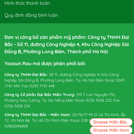
Hình thức thanh toán
Quy định đăng bình luận
Đơn vị công bố sản phẩm mỹ phẩm: Công ty TNHH Đại
Bắc - Số 11, đường Công Nghiệp 4, Khu Công Nghiệp Sài
Đồng B, Phường Long Biên, Thành phố Hà Nội
Yoosun Rau má được phân phối bởi:
Công ty TNHH Đại Bắc:
Số 11, đường Công Nghiệp 4, Khu Công
Nghiệp Sài Đồng B, Phường Long Biên, Tp. Hà Nội Điện thoại: 0243
7761 445. Fax: 0243 7761 448
Công ty Cổ phần Đại Bắc Miền Trung:
315 Ỷ Lan Nguyên Phi,
Phường Hòa Cường, Tp. Đà Nẵng Điện thoại: 0236 3638 222. Fax:
0236 3638 224
Công ty TNHH Đại Bắc - Miền Nam:
25/16/17-19-21 Lê Thị Kỉnh, Ấp
72, Xã Nhà Bè, Tp. Hồ Chí Minh Điện thoại: 028 6265 0738. Fax:
Shopee Miền Bắc
02862646868
Shopee Miền Nam