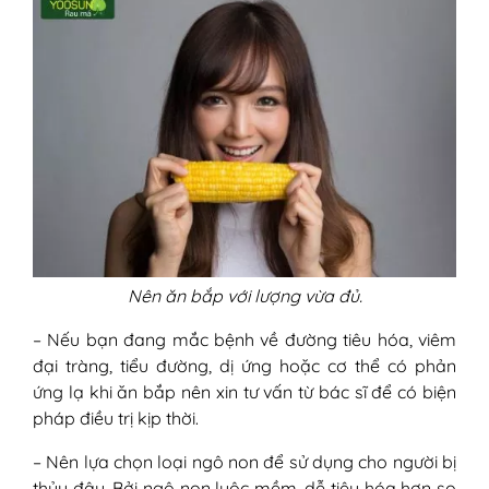
Nên ăn bắp với lượng vừa đủ.
– Nếu bạn đang mắc bệnh về đường tiêu hóa, viêm
đại tràng, tiểu đường, dị ứng hoặc cơ thể có phản
ứng lạ khi ăn bắp nên xin tư vấn từ bác sĩ để có biện
pháp điều trị kịp thời.
– Nên lựa chọn loại ngô non để sử dụng cho người bị
thủy đậu. Bởi ngô non luộc mềm, dễ tiêu hóa hơn so