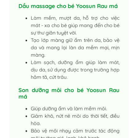
Dầu massage cho bé Yoosun Rau má
Làm mềm, mượt da, hỗ trợ cho việc
mát - xa cho bé giúp mang đến cho bé
sự thư giãn tuyệt vời.
Tạo lớp màng giữ ẩm trên da, bảo vệ
da và mang lại làn da mềm mại, mịn
màng.
Làm sạch, dưỡng ẩm giúp làm mát,
dịu da, sử dụng được trong trường hợp
hăm tã, cứt trâu.
Son dưỡng môi cho bé Yoosun Rau
má
Giúp dưỡng ẩm và làm mềm môi.
Giảm khô, nứt nẻ môi do thời tiết, điều
hòa.
Bảo vệ môi nhạy cảm trước tác động
môi trường gió, lạnh, khô hanh.