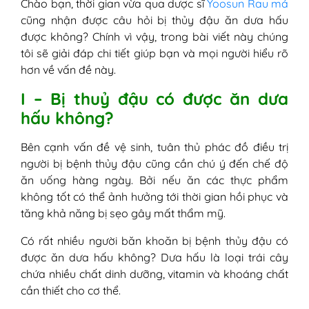
Chào bạn, thời gian vừa qua dược sĩ
Yoosun Rau má
cũng nhận được câu hỏi bị thủy đậu ăn dưa hấu
được không? Chính vì vậy, trong bài viết này chúng
tôi sẽ giải đáp chi tiết giúp bạn và mọi người hiểu rõ
hơn về vấn đề này.
I – Bị thuỷ đậu có được ăn dưa
hấu không?
Bên cạnh vấn đề vệ sinh, tuân thủ phác đồ điều trị
người bị bệnh thủy đậu cũng cần chú ý đến chế độ
ăn uống hàng ngày. Bởi nếu ăn các thực phẩm
không tốt có thể ảnh hưởng tới thời gian hồi phục và
tăng khả năng bị sẹo gây mất thẩm mỹ.
Có rất nhiều người băn khoăn bị bệnh thủy đậu có
được ăn dưa hấu không? Dưa hấu là loại trái cây
chứa nhiều chất dinh dưỡng, vitamin và khoáng chất
cần thiết cho cơ thể.