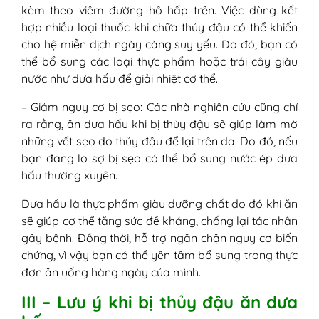
kèm theo viêm đường hô hấp trên. Việc dùng kết
hợp nhiều loại thuốc khi chữa thủy đậu có thể khiến
cho hệ miễn dịch ngày càng suy yếu. Do đó, bạn có
thể bổ sung các loại thực phẩm hoặc trái cây giàu
nước như dưa hấu để giải nhiệt cơ thể.
– Giảm nguy cơ bị sẹo: Các nhà nghiên cứu cũng chỉ
ra rằng, ăn dưa hấu khi bị thủy đậu sẽ giúp làm mờ
những vết sẹo do thủy đậu để lại trên da. Do đó, nếu
bạn đang lo sợ bị sẹo có thể bổ sung nước ép dưa
hấu thường xuyên.
Dưa hấu là thực phẩm giàu dưỡng chất do đó khi ăn
sẽ giúp cơ thể tăng sức đề kháng, chống lại tác nhân
gây bệnh. Đồng thời, hỗ trợ ngăn chặn nguy cơ biến
chứng, vì vậy bạn có thể yên tâm bổ sung trong thực
đơn ăn uống hàng ngày của mình.
III – Lưu ý khi bị thủy đậu ăn dưa