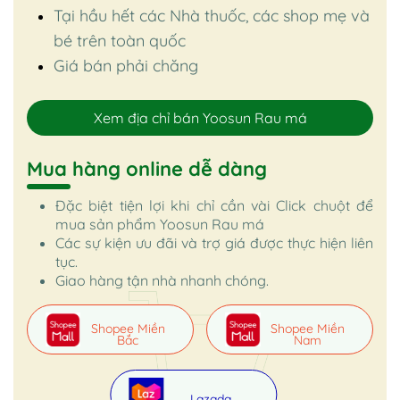
Tại hầu hết các Nhà thuốc, các shop mẹ và
bé trên toàn quốc
Giá bán phải chăng
Xem địa chỉ bán Yoosun Rau má
Mua hàng online dễ dàng
Đặc biệt tiện lợi khi chỉ cần vài Click chuột để
mua sản phẩm Yoosun Rau má
Các sự kiện ưu đãi và trợ giá được thực hiện liên
tục.
Giao hàng tận nhà nhanh chóng.
Shopee Miền
Shopee Miền
Bắc
Nam
Lazada