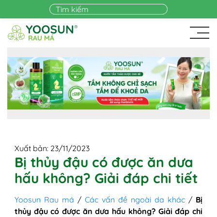
Skip to main content
Xuất bản: 23/11/2023
Bị thủy đậu có được ăn dưa
hấu không? Giải đáp chi tiết
Yoosun Rau má
/
Các vấn đề ngoài da khác
/
Bị
thủy đậu có được ăn dưa hấu không? Giải đáp chi