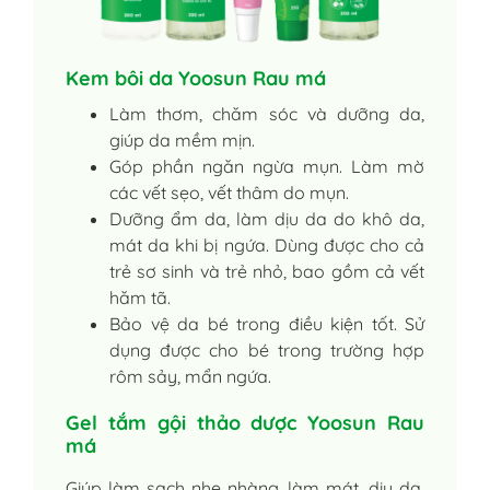
Kem bôi da Yoosun Rau má
Làm thơm, chăm sóc và dưỡng da,
giúp da mềm mịn.
Góp phần ngăn ngừa mụn. Làm mờ
các vết sẹo, vết thâm do mụn.
Dưỡng ẩm da, làm dịu da do khô da,
mát da khi bị ngứa. Dùng được cho cả
trẻ sơ sinh và trẻ nhỏ, bao gồm cả vết
hăm tã.
Bảo vệ da bé trong điều kiện tốt. Sử
dụng được cho bé trong trường hợp
rôm sảy, mẩn ngứa.
Gel tắm gội thảo dược Yoosun Rau
má
Giúp làm sạch nhẹ nhàng, làm mát, dịu da,