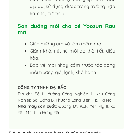
dịu da, sử dụng được trong trường hợp
hăm tã, cứt trâu.
Son dưỡng môi cho bé Yoosun Rau
má
Giúp dưỡng ẩm và làm mềm môi.
Giảm khô, nứt nẻ môi do thời tiết, điều
hòa.
Bảo vệ môi nhạy cảm trước tác động
môi trường gió, lạnh, khô hanh.
CÔNG TY TNHH ĐẠI BẮC
Địa chỉ: Số 11, đường Công Nghiệp 4, Khu Công
Nghiệp Sài Đồng B, Phường Long Biên, Tp. Hà Nội
Nhà máy sản xuất:
Đường D1, KCN Yên Mỹ II, xã
Yên Mỹ, tỉnh Hưng Yên
Để lại bình chọn cho bài viết của chúng tôi: