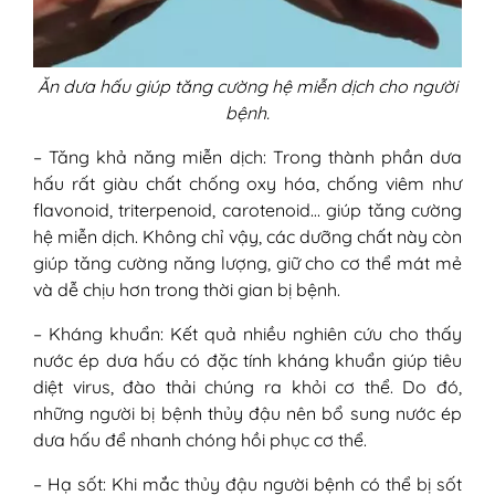
Ăn dưa hấu giúp tăng cường hệ miễn dịch cho người
bệnh.
– Tăng khả năng miễn dịch: Trong thành phần dưa
hấu rất giàu chất chống oxy hóa, chống viêm như
flavonoid, triterpenoid, carotenoid… giúp tăng cường
hệ miễn dịch. Không chỉ vậy, các dưỡng chất này còn
giúp tăng cường năng lượng, giữ cho cơ thể mát mẻ
và dễ chịu hơn trong thời gian bị bệnh.
– Kháng khuẩn: Kết quả nhiều nghiên cứu cho thấy
nước ép dưa hấu có đặc tính kháng khuẩn giúp tiêu
diệt virus, đào thải chúng ra khỏi cơ thể. Do đó,
những người bị bệnh thủy đậu nên bổ sung nước ép
dưa hấu để nhanh chóng hồi phục cơ thể.
– Hạ sốt: Khi mắc thủy đậu người bệnh có thể bị sốt