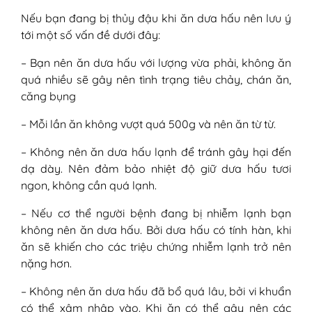
Nếu bạn đang bị thủy đậu khi ăn dưa hấu nên lưu ý
tới một số vấn đề dưới đây:
– Bạn nên ăn dưa hấu với lượng vừa phải, không ăn
quá nhiều sẽ gây nên tình trạng tiêu chảy, chán ăn,
căng bụng
– Mỗi lần ăn không vượt quá 500g và nên ăn từ từ.
– Không nên ăn dưa hấu lạnh để tránh gây hại đến
dạ dày. Nên đảm bảo nhiệt độ giữ dưa hấu tươi
ngon, không cần quá lạnh.
– Nếu cơ thể người bệnh đang bị nhiễm lạnh bạn
không nên ăn dưa hấu. Bởi dưa hấu có tính hàn, khi
ăn sẽ khiến cho các triệu chứng nhiễm lạnh trở nên
nặng hơn.
– Không nên ăn dưa hấu đã bổ quá lâu, bởi vi khuẩn
có thể xâm nhập vào. Khi ăn có thể gây nên các