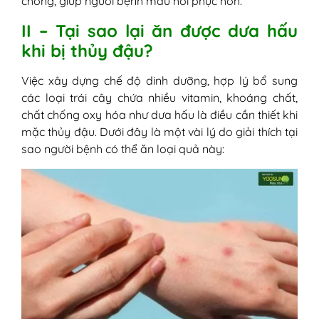
chóng, giúp người bệnh mau hồi phục hơn.
II – Tại sao lại ăn được dưa hấu
khi bị thủy đậu?
Việc xây dựng chế độ dinh dưỡng, hợp lý bổ sung
các loại trái cây chứa nhiều vitamin, khoáng chất,
chất chống oxy hóa như dưa hấu là điều cần thiết khi
mặc thủy đậu. Dưới đây là một vài lý do giải thích tại
sao người bệnh có thể ăn loại quả này: