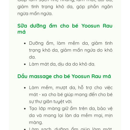
giảm tình trạng khô da, góp phần ngăn
ngừa mẩn ngứa.
Sữa dưỡng ẩm cho bé Yoosun Rau
má
Dưỡng ẩm, làm mềm da, giảm tình
trạng khô da, giảm mẩn ngứa do khô
da.
Làm mát da, dịu da do khô da.
Dầu massage cho bé Yoosun Rau má
Làm mềm, mượt da, hỗ trợ cho việc
mát - xa cho bé giúp mang đến cho bé
sự thư giãn tuyệt vời.
Tạo lớp màng giữ ẩm trên da, bảo vệ
da và mang lại làn da mềm mại, mịn
màng.
Làm sạch, dưỡng ẩm giúp làm mát,