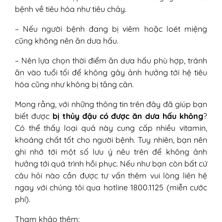
bệnh về tiêu hóa như tiêu chảy.
– Nếu người bệnh đang bị viêm hoặc loét miệng
cũng không nên ăn dưa hấu.
– Nên lựa chọn thời điểm ăn dưa hấu phù hợp, tránh
ăn vào tuổi tối để không gây ảnh hưởng tới hệ tiêu
hóa cũng như không bị tăng cân.
Mong rằng, với những thông tin trên đây đã giúp bạn
biết được
bị thủy đậu có được ăn dưa hấu không
?
Có thể thấy loại quả này cung cấp nhiều vitamin,
khoáng chất tốt cho người bệnh. Tuy nhiên, bạn nên
ghi nhớ tới một số lưu ý nêu trên để không ảnh
hưởng tới quá trình hồi phục. Nếu như bạn còn bất cứ
câu hỏi nào cần được tư vấn thêm vui lòng liên hệ
ngay với chúng tôi qua hotline 1800.1125 (miễn cước
phí).
Tham khảo thêm: