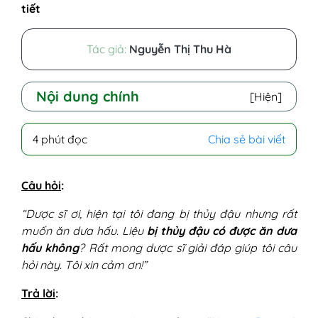
tiết
Tác giả:
Nguyễn Thị Thu Hà
Nội dung chính
[Hiện]
I - Bị thuỷ đậu có được ăn dưa hấu không?
4 phút đọc
Chia sẻ bài viết
II - Tại sao lại ăn được dưa hấu khi bị thủy
đậu?
III - Lưu ý khi bị thủy đậu ăn dưa hấu
Câu hỏi
:
“Dược sĩ ơi, hiện tại tôi đang bị thủy đậu nhưng rất
muốn ăn dưa hấu. Liệu
bị thủy đậu có được ăn dưa
hấu không
? Rất mong dược sĩ giải đáp giúp tôi câu
hỏi này. Tôi xin cảm ơn!”
Trả lời
: