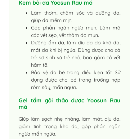
Kem bôi da Yoosun Rau má
Làm thơm, chăm sóc và dưỡng da,
giúp da mềm mịn.
Góp phần ngăn ngừa mụn. Làm mờ
các vết sẹo, vết thâm do mụn.
Dưỡng ẩm da, làm dịu da do khô da,
mát da khi bị ngứa. Dùng được cho cả
trẻ sơ sinh và trẻ nhỏ, bao gồm cả vết
hăm tã.
Bảo vệ da bé trong điều kiện tốt. Sử
dụng được cho bé trong trường hợp
rôm sảy, mẩn ngứa.
Gel tắm gội thảo dược Yoosun Rau
má
Giúp làm sạch nhẹ nhàng, làm mát, dịu da,
giảm tình trạng khô da, góp phần ngăn
ngừa mẩn ngứa.