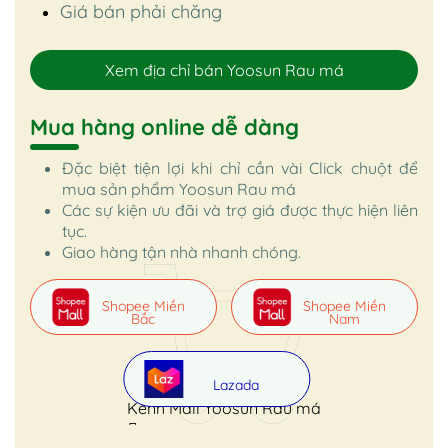
Giá bán phải chăng
Xem địa chỉ bán Yoosun Rau má
Mua hàng online dễ dàng
Đặc biệt tiện lợi khi chỉ cần vài Click chuột để
mua sản phẩm Yoosun Rau má
Các sự kiện ưu đãi và trợ giá được thực hiện liên
tục.
Giao hàng tận nhà nhanh chóng.
Shopee Miền
Shopee Miền
Bắc
Nam
Lazada
Kênh Mall Yoosun Rau má