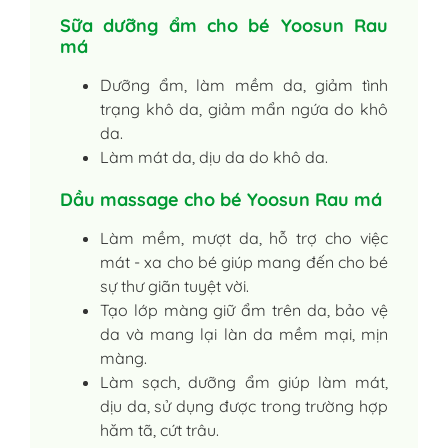
Sữa dưỡng ẩm cho bé Yoosun Rau
má
Dưỡng ẩm, làm mềm da, giảm tình
trạng khô da, giảm mẩn ngứa do khô
da.
Làm mát da, dịu da do khô da.
Dầu massage cho bé Yoosun Rau má
Làm mềm, mượt da, hỗ trợ cho việc
mát - xa cho bé giúp mang đến cho bé
sự thư giãn tuyệt vời.
Tạo lớp màng giữ ẩm trên da, bảo vệ
da và mang lại làn da mềm mại, mịn
màng.
Làm sạch, dưỡng ẩm giúp làm mát,
dịu da, sử dụng được trong trường hợp
hăm tã, cứt trâu.