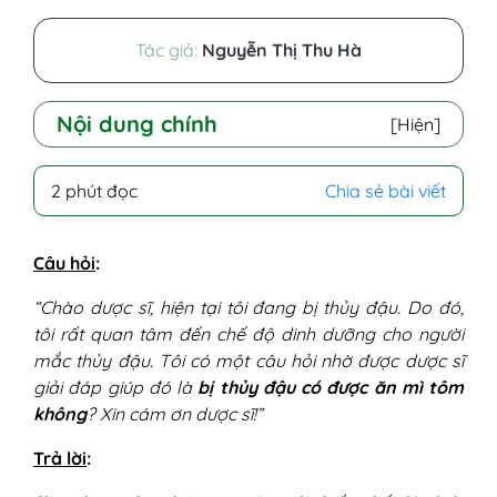
Tác giả:
Nguyễn Thị Thu Hà
Nội dung chính
[Hiện]
2 phút đọc
Chia sẻ bài viết
Câu hỏi
:
“Chào dược sĩ, hiện tại tôi đang bị thủy đậu. Do đó,
tôi rất quan tâm đến chế độ dinh dưỡng cho người
mắc thủy đậu. Tôi có một câu hỏi nhờ được dược sĩ
giải đáp giúp đó là
bị thủy đậu có được ăn mì tôm
không
? Xin cám ơn dược sĩ!”
Trả lời
: