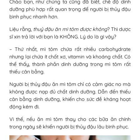
Chào bạn, như chúng ta cũng đã biết, chế độ dinh
dưỡng phù hợp rất quan trọng để người bị thủy đậu
bình phục nhanh hơn.
Liệu rằng,
thuỷ đậu ăn mì tôm được không
? Thì dược
sĩ xin trả lời với bạn là KHÔNG. Lý do là gì vậy?
– Thứ nhất, mì tôm chứa rất nhiều carbohydrate
nhưng lại chứa ít chất xơ, vitamin và khoáng chất. Có
thể thấy, thành phần dinh dưỡng trong mì tôm rất
thiếu cân bằng.
Người bị thủy đậu ăn mì tôm chỉ có cảm giác no mà
không được nạp đủ chất dinh dưỡng. Dẫn đến thiếu
cân bằng dinh dưỡng, khiến cho sức đề kháng hoạt
động kém đi.
Vì thế, nếu ăn mì tôm thay cho các bữa ăn chính
trong ngày sẽ khiến người bị thủy đậu lâu bình phục.