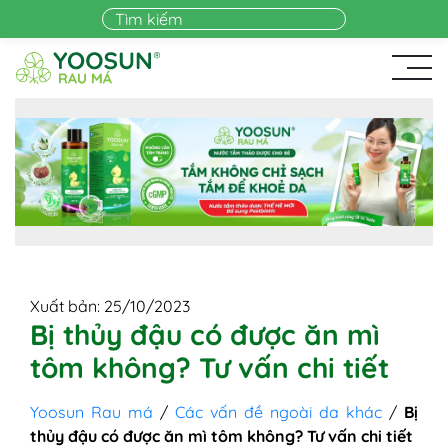
Skip to main content
Xuất bản: 25/10/2023
Bị thủy đậu có được ăn mì
tôm không? Tư vấn chi tiết
Yoosun Rau má
/
Các vấn đề ngoài da khác
/
Bị
thủy đậu có được ăn mì tôm không? Tư vấn chi tiết