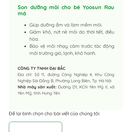
Son dưỡng môi cho bé Yoosun Rau
má
Giúp dưỡng ẩm và làm mềm môi.
Giảm khô, nứt nẻ môi do thời tiết, điều
hòa.
Bảo vệ môi nhạy cảm trước tác động
môi trường gió, lạnh, khô hanh.
CÔNG TY TNHH ĐẠI BẮC
Địa chỉ: Số 11, đường Công Nghiệp 4, Khu Công
Nghiệp Sài Đồng B, Phường Long Biên, Tp. Hà Nội
Nhà máy sản xuất:
Đường D1, KCN Yên Mỹ II, xã
Yên Mỹ, tỉnh Hưng Yên
Để lại bình chọn cho bài viết của chúng tôi: