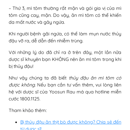
– Thứ 3, mì tôm thường rất mặn và gói gia vị của mì
tôm cũng cay, mặn. Do vậy, ăn mì tôm có thể khiến
da mất nước và gây ngứa.
Khi người bệnh gãi ngứa, có thể làm mụn nước thủy
đậu vỡ ra, dễ dẫn đến nhiễm trùng.
Với những lý do đã chỉ ra ở trên đây, một lần nữa
dược sĩ khuyên bạn KHÔNG nên ăn mì tôm trong khi
bị thủy đậu!
Như vậy chúng ta đã biết
thủy đậu ăn mì tôm có
được không
. Nếu bạn cần tư vấn thêm, vui lòng liên
hệ với dược sĩ của Yoosun Rau má qua hotline miễn
cước 1800.1125.
Tham khảo thêm:
Bị thủy đậu ăn thịt bò được không? Chia sẻ đến
từ dược sĩ!