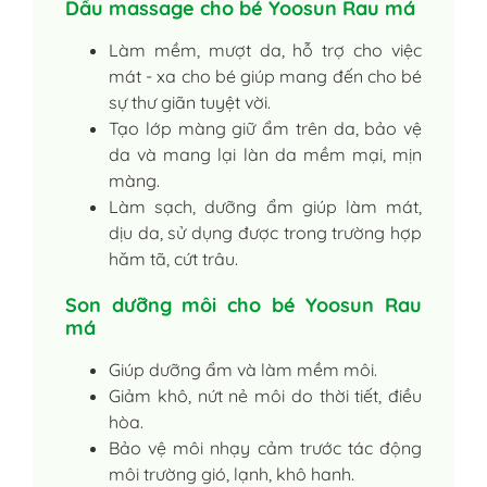
Dầu massage cho bé Yoosun Rau má
Làm mềm, mượt da, hỗ trợ cho việc
mát - xa cho bé giúp mang đến cho bé
sự thư giãn tuyệt vời.
Tạo lớp màng giữ ẩm trên da, bảo vệ
da và mang lại làn da mềm mại, mịn
màng.
Làm sạch, dưỡng ẩm giúp làm mát,
dịu da, sử dụng được trong trường hợp
hăm tã, cứt trâu.
Son dưỡng môi cho bé Yoosun Rau
má
Giúp dưỡng ẩm và làm mềm môi.
Giảm khô, nứt nẻ môi do thời tiết, điều
hòa.
Bảo vệ môi nhạy cảm trước tác động
môi trường gió, lạnh, khô hanh.