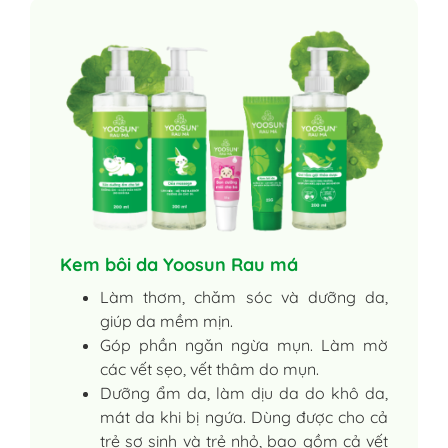
Kem bôi da Yoosun Rau má
Làm thơm, chăm sóc và dưỡng da,
giúp da mềm mịn.
Góp phần ngăn ngừa mụn. Làm mờ
các vết sẹo, vết thâm do mụn.
Dưỡng ẩm da, làm dịu da do khô da,
mát da khi bị ngứa. Dùng được cho cả
trẻ sơ sinh và trẻ nhỏ, bao gồm cả vết