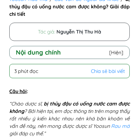
thủy đậu có uống nước cam được không? Giải đáp
chi tiết
Tác giả:
Nguyễn Thị Thu Hà
Nội dung chính
[Hiện]
I - Bị thuỷ đậu uống nước cam được
3 phút đọc
Chia sẻ bài viết
không?
II - Tại sao KHÔNG nên uống nước cam khi
bị thủy đậu?
Câu hỏi
:
III - Lưu ý khi bị thủy đậu giúp bệnh nhanh
“Chào dược sĩ,
bị thủy đậu có uống nước cam được
khỏi
không
? Bởi hiện tại, em đọc thông tin trên mạng thấy
rất nhiều ý kiến khác nhau nên khá băn khoăn về
vấn đề này, nên mong được dược sĩ Yoosun
Rau má
giải đáp cụ thể.”