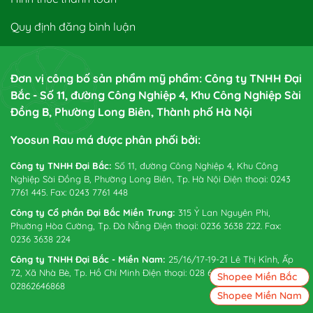
Quy định đăng bình luận
Đơn vị công bố sản phẩm mỹ phẩm: Công ty TNHH Đại
Bắc - Số 11, đường Công Nghiệp 4, Khu Công Nghiệp Sài
Đồng B, Phường Long Biên, Thành phố Hà Nội
Yoosun Rau má được phân phối bởi:
Công ty TNHH Đại Bắc:
Số 11, đường Công Nghiệp 4, Khu Công
Nghiệp Sài Đồng B, Phường Long Biên, Tp. Hà Nội Điện thoại: 0243
7761 445. Fax: 0243 7761 448
Công ty Cổ phần Đại Bắc Miền Trung:
315 Ỷ Lan Nguyên Phi,
Phường Hòa Cường, Tp. Đà Nẵng Điện thoại: 0236 3638 222. Fax:
0236 3638 224
Công ty TNHH Đại Bắc - Miền Nam:
25/16/17-19-21 Lê Thị Kỉnh, Ấp
72, Xã Nhà Bè, Tp. Hồ Chí Minh Điện thoại: 028 6265 0738. Fax:
Shopee Miền Bắc
02862646868
Shopee Miền Nam