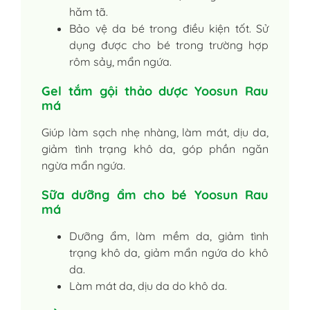
hăm tã.
Bảo vệ da bé trong điều kiện tốt. Sử
dụng được cho bé trong trường hợp
rôm sảy, mẩn ngứa.
Gel tắm gội thảo dược Yoosun Rau
má
Giúp làm sạch nhẹ nhàng, làm mát, dịu da,
giảm tình trạng khô da, góp phần ngăn
ngừa mẩn ngứa.
Sữa dưỡng ẩm cho bé Yoosun Rau
má
Dưỡng ẩm, làm mềm da, giảm tình
trạng khô da, giảm mẩn ngứa do khô
da.
Làm mát da, dịu da do khô da.