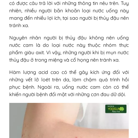
có được câu trả lời với những thông tin nêu trên. Tuy
nhiên, nhiều người băn khoăn loại nước uống này
mang đến nhiều lợi ích, tại sao người bị thủy đậu nên
tránh xa.
Nguyên nhân người bị thủy đậu không nên uống
nước cam là do loại nước này thuộc nhóm thực
phẩm giàu axit. Vì vậy, những người khi bị mụn nước
thủy đậu ở trong miệng và cổ họng nên tránh xa.
Hàm lượng acid cao có thể gây kích ứng đối với
những vết lở loét trên da, làm chậm quá trình hồi
phục bệnh. Ngoài ra, uống nước cam còn có thể
khiến người bệnh đối mặt với những cơn đau dữ dội.