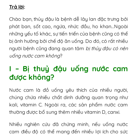
Trả lời
:
Chào bạn, thủy đậu là bệnh dễ lây lan đặc trưng bởi
phát ban, sốt cao, ngứa, nhức đầu, ho khan…Ngoài
những yếu tố khác, sự tiến triển của bệnh cũng có thể
bị ảnh hưởng bởi chế độ ăn uống. Do đó, có rất nhiều
người bệnh cũng đang quan tâm
bị thủy đậu có nên
uống nước cam không
?
I – Bị thuỷ đậu uống nước cam
được không?
Nước cam là đồ uống yêu thích của nhiều người,
chúng chứa nhiều chất dinh dưỡng quan trọng như
kali, vitamin C. Ngoài ra, các sản phẩm nước cam
thường được bổ sung thêm nhiều vitamin D, canxi.
Nhiều nghiên cứu đã chứng minh, nếu uống nước
cam điều độ có thể mang đến nhiều lợi ích cho sức