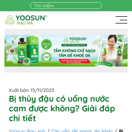
Skip to main content
Xuất bản: 15/11/2023
Bị thủy đậu có uống nước
cam được không? Giải đáp
chi tiết
Yoosun Rau má
/
Các vấn đề ngoài da khác
/
Bị