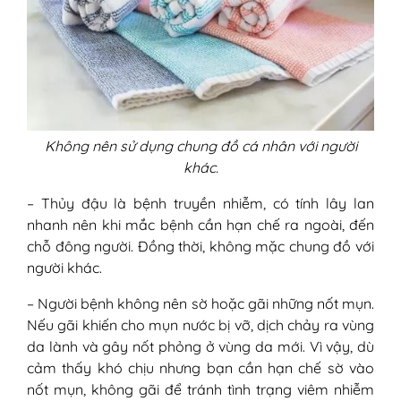
Không nên sử dụng chung đồ cá nhân với người
khác.
– Thủy đậu là bệnh truyền nhiễm, có tính lây lan
nhanh nên khi mắc bệnh cần hạn chế ra ngoài, đến
chỗ đông người. Đồng thời, không mặc chung đồ với
người khác.
– Người bệnh không nên sờ hoặc gãi những nốt mụn.
Nếu gãi khiến cho mụn nước bị vỡ, dịch chảy ra vùng
da lành và gây nốt phỏng ở vùng da mới. Vì vậy, dù
cảm thấy khó chịu nhưng bạn cần hạn chế sờ vào
nốt mụn, không gãi để tránh tình trạng viêm nhiễm