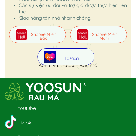
Các sự kiện ưu đãi và trợ giá được thực hiện liên
tục.
Giao hàng tận nhà nhanh chóng.
Shopee Miền
Shopee Miền
Bắc
Nam
Lazada
Kênh Mall Yoosun Rau má
Youtube
Tiktok