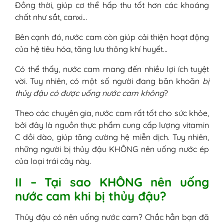
Đồng thời, giúp cơ thể hấp thu tốt hơn các khoáng
chất như sắt, canxi…
Bên cạnh đó, nước cam còn giúp cải thiện hoạt động
của hệ tiêu hóa, tăng lưu thông khí huyết…
Có thể thấy, nước cam mang đến nhiều lợi ích tuyệt
vời. Tuy nhiên, có một số người đang băn khoăn
bị
thủy đậu có được uống nước cam không
?
Theo các chuyên gia, nước cam rất tốt cho sức khỏe,
bởi đây là nguồn thực phẩm cung cấp lượng vitamin
C dồi dào, giúp tăng cường hệ miễn dịch. Tuy nhiên,
những người bị thủy đậu KHÔNG nên uống nước ép
của loại trái cây này.
II – Tại sao KHÔNG nên uống
nước cam khi bị thủy đậu?
Thủy đậu có nên uống nước cam? Chắc hẳn bạn đã