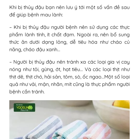
Khi bị thủy đậu bạn nên lưu ý tới một số vấn đề sau
để giúp bệnh mau lành:
– Khi bị thủy đậu người bệnh nên sử dụng các thực
phẩm lành tính, ít chất đạm. Ngoài ra, nên bổ sung
thức ăn dưới dạng lỏng, dễ tiêu hóa như cháo củ
năng, cháo đậu xanh…
– Người bị thủy đậu nên tránh xa các loại gia vị cay
nóng như tỏi, gừng, ớt, hạt tiêu… Và các loại thịt như
thịt dê, thịt chó, hải sản, tôm, sò, ốc ngao…Một số loại
quả như vải, mận, nhãn, mít cũng là thực phẩm người
bệnh cần tránh.