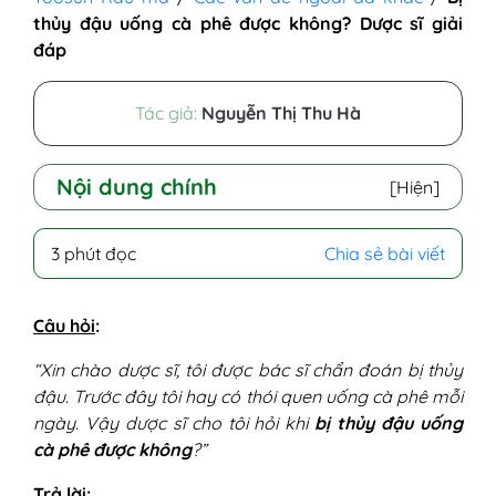
thủy đậu uống cà phê được không? Dược sĩ giải
đáp
Tác giả:
Nguyễn Thị Thu Hà
Nội dung chính
[Hiện]
I - Bị thuỷ đậu uống cà phê được không?
3 phút đọc
Chia sẻ bài viết
II - Tại sao không uống được cà phê khi bị
thủy đậu?
III - Cách chăm sóc bệnh thủy đậu khi điều
Câu hỏi
:
trị tại nhà
“Xin chào dược sĩ, tôi được bác sĩ chẩn đoán bị thủy
đậu. Trước đây tôi hay có thói quen uống cà phê mỗi
ngày. Vậy dược sĩ cho tôi hỏi khi
bị thủy đậu uống
cà phê được không
?”
Trả lời
: