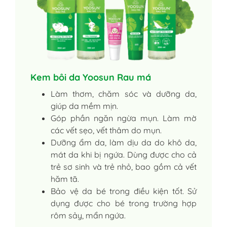
Kem bôi da Yoosun Rau má
Làm thơm, chăm sóc và dưỡng da,
giúp da mềm mịn.
Góp phần ngăn ngừa mụn. Làm mờ
các vết sẹo, vết thâm do mụn.
Dưỡng ẩm da, làm dịu da do khô da,
mát da khi bị ngứa. Dùng được cho cả
trẻ sơ sinh và trẻ nhỏ, bao gồm cả vết
hăm tã.
Bảo vệ da bé trong điều kiện tốt. Sử
dụng được cho bé trong trường hợp
rôm sảy, mẩn ngứa.