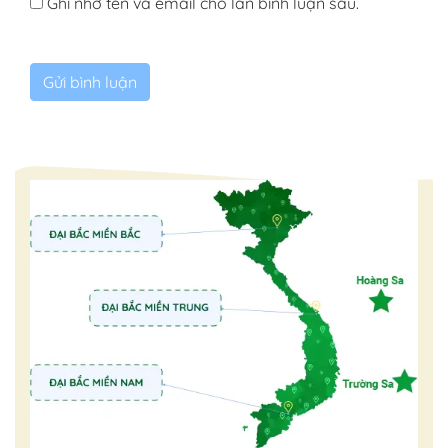
Ghi nhớ tên và email cho lần bình luận sau.