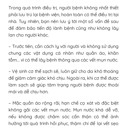
Trong quá trình điều trị, người bệnh không nhất thiết
phải lưu trú lại bệnh viện, hoàn toàn có thể điều trị tại
nhà. Tuy nhiên, bạn nên lưu ý tới một số vấn đề sau
để đảm bảo tiến độ lành bệnh cũng như không lây
lan cho người khác.
– Trước tiên, cần cách ly với người và không sử dụng
chung các vật dụng cá nhân như quần áo, khăn
tắm… vì có thể lây bệnh thông qua các vết mụn nước.
– Vệ sinh cơ thể sạch sẽ, luôn giữ cho da khô thoáng
để giảm cảm giác khó chịu. Ngoài ra, khi cơ thể được
làm sạch sẽ giúp tâm trạng người bệnh được thoải
mái và dễ chịu hơn.
– Mặc quần áo rộng rãi, hạn chế cọ xát và đặc biệt
không gãi các vết mụn nước. Mụn nước khá dễ vỡ,
nếu không được chăm sóc cẩn thận có thể ảnh
hưởng tới quá trình hồi phục, thậm chí để lại vết sẹo