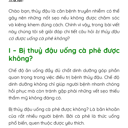
Chào bạn, thủy đậu là căn bệnh truyền nhiễm có thể
gây nên những nốt sẹo nếu không được chăm sóc
và kiêng khem đúng cách. Chính vì vậy, trong bài viết
này chúng tôi sẽ giải đáp chi tiết câu hỏi
bị thủy đậu
có được uống cà phê không
?
I – Bị thuỷ đậu uống cà phê được
không?
Chế độ ăn uống đầy đủ chất dinh dưỡng góp phần
quan trọng trong việc điều trị bệnh thủy đậu. Chế độ
dinh dưỡng không chỉ giúp người bệnh nhanh chóng
hồi phục mà còn tránh gặp phải những vết sẹo thiếu
thẩm mỹ không đáng có.
Bị thủy đậu uống cà phê được không? Là băn khoăn
của rất nhiều người bệnh. Bởi cà phê là thức uống
phổ biến, quen thuộc được yêu thích.