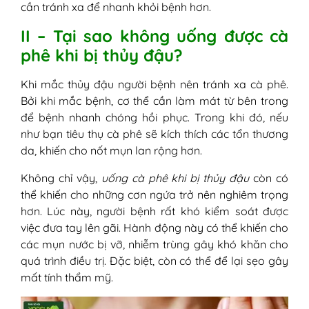
cần tránh xa để nhanh khỏi bệnh hơn.
II – Tại sao không uống được cà
phê khi bị thủy đậu?
Khi mắc thủy đậu người bệnh nên tránh xa cà phê.
Bởi khi mắc bệnh, cơ thể cần làm mát từ bên trong
để bệnh nhanh chóng hồi phục. Trong khi đó, nếu
như bạn tiêu thụ cà phê sẽ kích thích các tổn thương
da, khiến cho nốt mụn lan rộng hơn.
Không chỉ vậy,
uống cà phê khi bị thủy đậu
còn có
thể khiến cho những cơn ngứa trở nên nghiêm trọng
hơn. Lúc này, người bệnh rất khó kiểm soát được
việc đưa tay lên gãi. Hành động này có thể khiến cho
các mụn nước bị vỡ, nhiễm trùng gây khó khăn cho
quá trình điều trị. Đặc biệt, còn có thể để lại sẹo gây
mất tính thẩm mỹ.