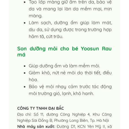
Tạo lớp màng giữ ẩm trên da, bảo vệ
da và mang lại làn da mềm mại, mịn
màng.
Làm sạch, dưỡng ẩm giúp làm mát,
dịu da, sử dụng được trong trường hợp
hăm tã, cứt trâu.
Son dưỡng môi cho bé Yoosun Rau
má
Giúp dưỡng ẩm và làm mềm môi.
Giảm khô, nứt nẻ môi do thời tiết, điều
hòa.
Bảo vệ môi nhạy cảm trước tác động
môi trường gió, lạnh, khô hanh.
CÔNG TY TNHH ĐẠI BẮC
Địa chỉ: Số 11, đường Công Nghiệp 4, Khu Công
Nghiệp Sài Đồng B, Phường Long Biên, Tp. Hà Nội
Nhà máy sản xuất:
Đường D1, KCN Yên Mỹ II, xã