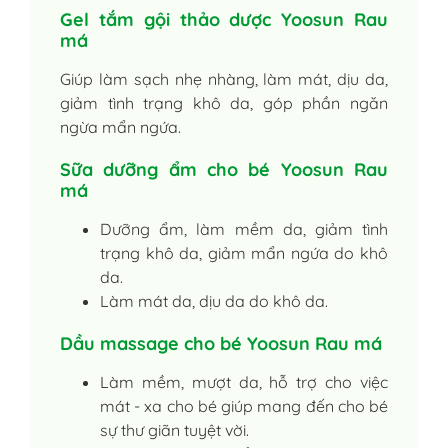
Gel tắm gội thảo dược Yoosun Rau
má
Giúp làm sạch nhẹ nhàng, làm mát, dịu da,
giảm tình trạng khô da, góp phần ngăn
ngừa mẩn ngứa.
Sữa dưỡng ẩm cho bé Yoosun Rau
má
Dưỡng ẩm, làm mềm da, giảm tình
trạng khô da, giảm mẩn ngứa do khô
da.
Làm mát da, dịu da do khô da.
Dầu massage cho bé Yoosun Rau má
Làm mềm, mượt da, hỗ trợ cho việc
mát - xa cho bé giúp mang đến cho bé
sự thư giãn tuyệt vời.