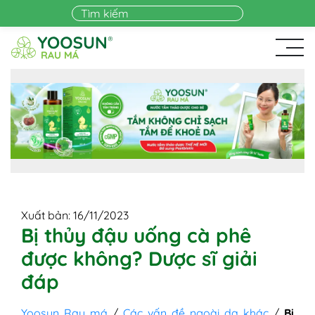
Skip to main content
Xuất bản: 16/11/2023
Bị thủy đậu uống cà phê
được không? Dược sĩ giải
đáp
Yoosun Rau má
/
Các vấn đề ngoài da khác
/
Bị