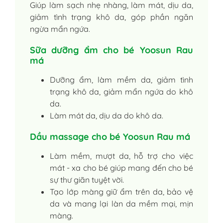
Giúp làm sạch nhẹ nhàng, làm mát, dịu da,
giảm tình trạng khô da, góp phần ngăn
ngừa mẩn ngứa.
Sữa dưỡng ẩm cho bé Yoosun Rau
má
Dưỡng ẩm, làm mềm da, giảm tình
trạng khô da, giảm mẩn ngứa do khô
da.
Làm mát da, dịu da do khô da.
Dầu massage cho bé Yoosun Rau má
Làm mềm, mượt da, hỗ trợ cho việc
mát - xa cho bé giúp mang đến cho bé
sự thư giãn tuyệt vời.
Tạo lớp màng giữ ẩm trên da, bảo vệ
da và mang lại làn da mềm mại, mịn
màng.