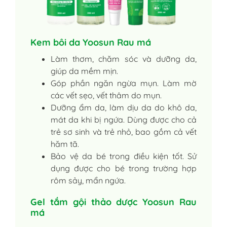
Kem bôi da Yoosun Rau má
Làm thơm, chăm sóc và dưỡng da,
giúp da mềm mịn.
Góp phần ngăn ngừa mụn. Làm mờ
các vết sẹo, vết thâm do mụn.
Dưỡng ẩm da, làm dịu da do khô da,
mát da khi bị ngứa. Dùng được cho cả
trẻ sơ sinh và trẻ nhỏ, bao gồm cả vết
hăm tã.
Bảo vệ da bé trong điều kiện tốt. Sử
dụng được cho bé trong trường hợp
rôm sảy, mẩn ngứa.
Gel tắm gội thảo dược Yoosun Rau
má