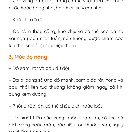
– Các vùng da bị tác động có thể xuất hiện các mụn
nước hoặc bọng nhỏ, báo hiệu sự viêm nhẹ.
– Khó chịu rõ rệt
– Da cảm thấy căng, khó chịu và có thể kéo dài từ
vài ngày đến một tuần, nếu không được chăm sóc
kịp thời sẽ để lại dấu hiệu thâm.
3. Mức độ nặng
– Đỏ sậm, rát và đau dữ dội
– Da bị bỏng sẽ ửng đỏ mạnh, cảm giác rát, nóng và
đau nhói liên tục, thường không giảm ngay cả khi
dùng kem dưỡng.
– Phồng rộp lớn, có thể chảy dịch hoặc loét
– Da xuất hiện các vùng phồng rộp lớn, có thể có
dịch vàng hoặc máu, báo hiệu tổn thương sâu, nguy
cơ nhiễm trùng cao.