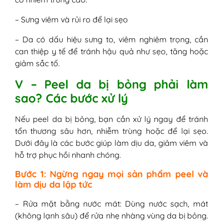
– Sưng viêm và rủi ro để lại sẹo
– Da có dấu hiệu sưng to, viêm nghiêm trọng, cần
can thiệp y tế để tránh hậu quả như sẹo, tăng hoặc
giảm sắc tố.
V – Peel da bị bỏng phải làm
sao? Các bước xử lý
Nếu peel da bị bỏng, bạn cần xử lý ngay để tránh
tổn thương sâu hơn, nhiễm trùng hoặc để lại sẹo.
Dưới đây là các bước giúp làm dịu da, giảm viêm và
hỗ trợ phục hồi nhanh chóng.
Bước 1: Ngừng ngay mọi sản phẩm peel và
làm dịu da lập tức
– Rửa mặt bằng nước mát: Dùng nước sạch, mát
(không lạnh sâu) để rửa nhẹ nhàng vùng da bị bỏng.