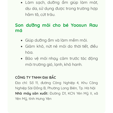
Làm sạch, dưỡng ẩm giúp làm mát,
dịu da, sử dụng được trong trường hợp
hăm tã, cứt trâu.
Son dưỡng môi cho bé Yoosun Rau
má
Giúp dưỡng ẩm và làm mềm môi.
Giảm khô, nứt nẻ môi do thời tiết, điều
hòa.
Bảo vệ môi nhạy cảm trước tác động
môi trường gió, lạnh, khô hanh.
CÔNG TY TNHH ĐẠI BẮC
Địa chỉ: Số 11, đường Công Nghiệp 4, Khu Công
Nghiệp Sài Đồng B, Phường Long Biên, Tp. Hà Nội
Nhà máy sản xuất:
Đường D1, KCN Yên Mỹ II, xã
Yên Mỹ, tỉnh Hưng Yên