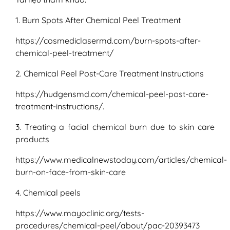
1. Burn Spots After Chemical Peel Treatment
https://cosmediclasermd.com/burn-spots-after-
chemical-peel-treatment/
2. Chemical Peel Post-Care Treatment Instructions
https://hudgensmd.com/chemical-peel-post-care-
treatment-instructions/.
3. Treating a facial chemical burn due to skin care
products
https://www.medicalnewstoday.com/articles/chemical-
burn-on-face-from-skin-care
4. Chemical peels
https://www.mayoclinic.org/tests-
procedures/chemical-peel/about/pac-20393473