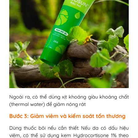
Ngoài ra, có thể dùng xịt khoáng giàu khoáng chất
(thermal water) để giảm nóng rát
Bước 3: Giảm viêm và kiểm soát tổn thương
Dùng thuốc bôi nếu cần thiết: Nếu da có dấu hiệu
viêm, có thể sử dụng kem Hydrocortisone 1% theo