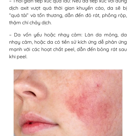
– Thời gian tiếp xúc quá lâu: Nếu da tiếp xúc với dung
dịch axit vượt quá thời gian khuyến cáo, da sẽ bị
“quá tải” và tổn thương, dẫn đến đỏ rát, phồng rộp,
thậm chí chảy dịch.
– Da vốn yếu hoặc nhạy cảm: Làn da mỏng, da
nhạy cảm, hoặc da có tiền sử kích ứng dễ phản ứng
mạnh với các hoạt chất peel, dẫn đến bỏng rát sau
khi peel.