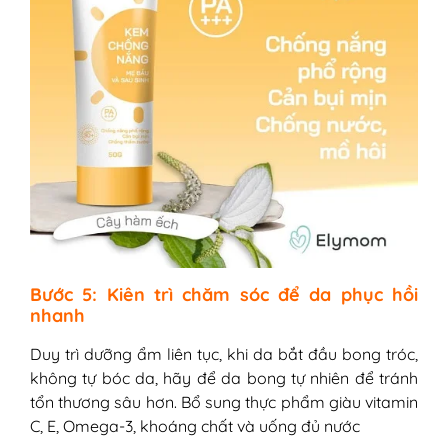
Bước 5: Kiên trì chăm sóc để da phục hồi
nhanh
Duy trì dưỡng ẩm liên tục, khi da bắt đầu bong tróc,
không tự bóc da, hãy để da bong tự nhiên để tránh
tổn thương sâu hơn. Bổ sung thực phẩm giàu vitamin
C, E, Omega-3, khoáng chất và uống đủ nước