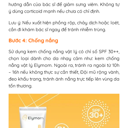
hướng dẫn của bác sĩ để giảm sưng viêm. Không tự
ý dùng corticoid mạnh nếu chưa có chỉ định.
Lưu ý: Nếu xuất hiện phồng rộp, chảy dịch hoặc loét,
cần đi khám bác sĩ ngay để tránh nhiễm trùng.
Bước 4: Chống nắng
Sử dụng kem chống nắng vật lý có chỉ số SPF 30++,
chọn loại dành cho da nhạy cảm như: kem chống
nắng vật lý Elymom. Ngoài ra, tránh ra ngoài từ 10h
– 16h nếu không thực sự cần thiết, Đội mũ rộng vành,
đeo khẩu trang, tránh ánh nắng trực tiếp lên vùng da
tổn thương.