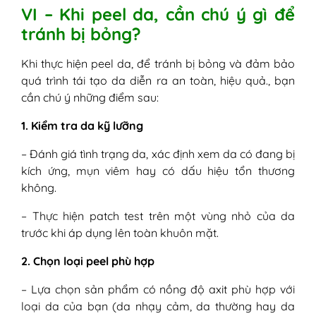
VI – Khi peel da, cần chú ý gì để
tránh bị bỏng?
Khi thực hiện peel da, để tránh bị bỏng và đảm bảo
quá trình tái tạo da diễn ra an toàn, hiệu quả., bạn
cần chú ý những điểm sau:
1. Kiểm tra da kỹ lưỡng
– Đánh giá tình trạng da, xác định xem da có đang bị
kích ứng, mụn viêm hay có dấu hiệu tổn thương
không.
– Thực hiện patch test trên một vùng nhỏ của da
trước khi áp dụng lên toàn khuôn mặt.
2. Chọn loại peel phù hợp
– Lựa chọn sản phẩm có nồng độ axit phù hợp với
loại da của bạn (da nhạy cảm, da thường hay da