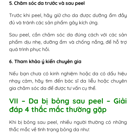
5. Chăm sóc da trước và sau peel
Trước khi peel, hãy giữ cho da được dưỡng ẩm đầy
đủ và tránh các sản phẩm gây kích ứng.
Sau peel, cần chăm sóc da đúng cách với các sản
phẩm dịu nhẹ, dưỡng ẩm và chống nắng, để hỗ trợ
quá trình phục hồi.
6. Tham khảo ý kiến chuyên gia
Nếu bạn chưa có kinh nghiệm hoặc da có dấu hiệu
nhạy cảm, hãy tìm đến bác sĩ da liễu hoặc chuyên
gia chăm sóc da để được tư vấn cụ thể.
VII – Da bị bỏng sau peel – Giải
đáp 4 thắc mắc thường gặp
Khi bị bỏng sau peel, nhiều người thường có những
thắc mắc về tình trạng bỏng da như: