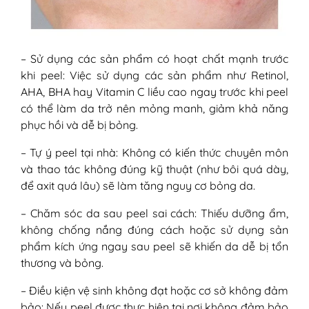
– Sử dụng các sản phẩm có hoạt chất mạnh trước
khi peel: Việc sử dụng các sản phẩm như Retinol,
AHA, BHA hay Vitamin C liều cao ngay trước khi peel
có thể làm da trở nên mỏng manh, giảm khả năng
phục hồi và dễ bị bỏng.
– Tự ý peel tại nhà: Không có kiến thức chuyên môn
và thao tác không đúng kỹ thuật (như bôi quá dày,
để axit quá lâu) sẽ làm tăng nguy cơ bỏng da.
– Chăm sóc da sau peel sai cách: Thiếu dưỡng ẩm,
không chống nắng đúng cách hoặc sử dụng sản
phẩm kích ứng ngay sau peel sẽ khiến da dễ bị tổn
thương và bỏng.
– Điều kiện vệ sinh không đạt hoặc cơ sở không đảm
bảo: Nếu peel được thực hiện tại nơi không đảm bảo