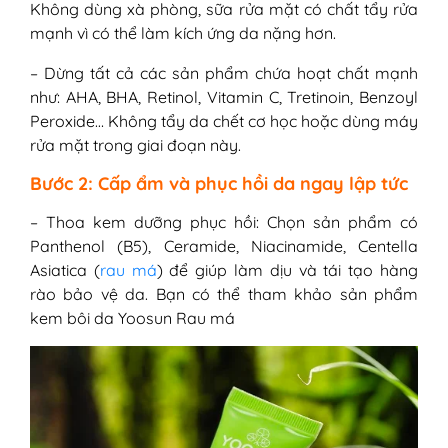
Không dùng xà phòng, sữa rửa mặt có chất tẩy rửa
mạnh vì có thể làm kích ứng da nặng hơn.
– Dừng tất cả các sản phẩm chứa hoạt chất mạnh
như: AHA, BHA, Retinol, Vitamin C, Tretinoin, Benzoyl
Peroxide… Không tẩy da chết cơ học hoặc dùng máy
rửa mặt trong giai đoạn này.
Bước 2: Cấp ẩm và phục hồi da ngay lập tức
– Thoa kem dưỡng phục hồi: Chọn sản phẩm có
Panthenol (B5), Ceramide, Niacinamide, Centella
Asiatica (
rau má
) để giúp làm dịu và tái tạo hàng
rào bảo vệ da. Bạn có thể tham khảo sản phẩm
kem bôi da Yoosun Rau má