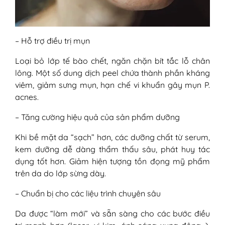
– Hỗ trợ điều trị mụn
Loại bỏ lớp tế bào chết, ngăn chặn bít tắc lỗ chân
lông. Một số dung dịch peel chứa thành phần kháng
viêm, giảm sưng mụn, hạn chế vi khuẩn gây mụn P.
acnes.
– Tăng cường hiệu quả của sản phẩm dưỡng
Khi bề mặt da “sạch” hơn, các dưỡng chất từ serum,
kem dưỡng dễ dàng thẩm thấu sâu, phát huy tác
dụng tốt hơn. Giảm hiện tượng tồn đọng mỹ phẩm
trên da do lớp sừng dày.
– Chuẩn bị cho các liệu trình chuyên sâu
Da được “làm mới” và sẵn sàng cho các bước điều