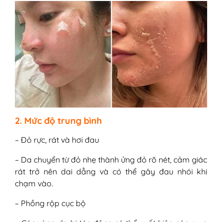
2. Mức độ trung bình
– Đỏ rực, rát và hơi đau
– Da chuyển từ đỏ nhẹ thành ửng đỏ rõ nét, cảm giác
rát trở nên dai dẳng và có thể gây đau nhói khi
chạm vào.
– Phồng rộp cục bộ