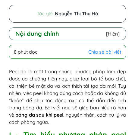
Tác giả:
Nguyễn Thị Thu Hà
Nội dung chính
[Hiện]
I - Tìm hiểu phương pháp peel trong chăm
8 phút đọc
Chia sẻ bài viết
sóc da
1. Công dụng của peel da
2. Các loại peel da phổ biển
Peel da là một trong những phương pháp làm đẹp
II - Bỏng da sau peel là gì? Hình ảnh peel
được ưa chuộng hiện nay, giúp loại bỏ tế bào chết,
da bị bỏng
cải thiện bề mặt da và kích thích tái tạo da mới. Tuy
III - Nguyên nhân da bị bỏng sau peel
nhiên, việc peel không đúng cách hoặc da không đủ
IV - Dấu hiệu peel da bị bỏng
“khỏe” để chịu tác động axit có thể dẫn đến tình
1. Mức độ nhẹ
trạng bỏng da. Bài viết này sẽ giúp bạn hiểu rõ hơn
2. Mức độ trung bình
về
bỏng da sau khi peel
, nguyên nhân, cách xử lý và
3. Mức độ nặng
cách phòng ngừa.
V - Peel da bị bỏng phải làm sao? Các
I – Tìm hiểu phương pháp peel
bước xử lý