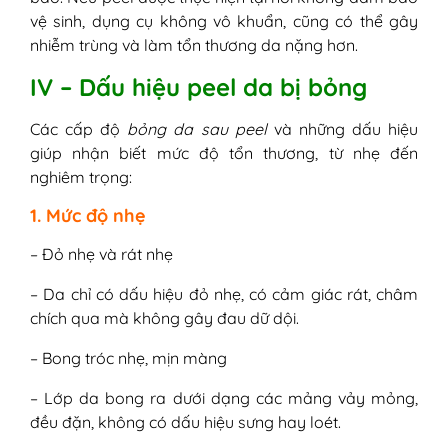
vệ sinh, dụng cụ không vô khuẩn, cũng có thể gây
nhiễm trùng và làm tổn thương da nặng hơn.
IV – Dấu hiệu peel da bị bỏng
Các cấp độ
bỏng da sau peel
và những dấu hiệu
giúp nhận biết mức độ tổn thương, từ nhẹ đến
nghiêm trọng:
1. Mức độ nhẹ
– Đỏ nhẹ và rát nhẹ
– Da chỉ có dấu hiệu đỏ nhẹ, có cảm giác rát, châm
chích qua mà không gây đau dữ dội.
– Bong tróc nhẹ, mịn màng
– Lớp da bong ra dưới dạng các mảng vảy mỏng,
đều đặn, không có dấu hiệu sưng hay loét.