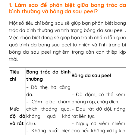
1. Làm sao để phân biệt giữa bong tróc da
bình thường và bỏng da sau peel?
Một số tiêu chí bảng sau sẽ giúp bạn phân biệt bong
tróc da bình thường và tình trạng bỏng da sau peel .
Việc nhận biết đúng sẽ giúp bạn tránh nhầm lẫn giữa
quá trình da bong sau peel tự nhiên và tình trạng bị
bỏng da sau peel nghiêm trọng cần can thiệp kịp
thời.
Tiêu
Bong tróc da bình
Bỏng da sau peel
chí
thường
– Đỏ nhẹ, hơi căng
da.
– Đỏ đậm, có thể kèm
– Cảm giác châm
phồng rộp, chảy dịch.
Mức
chích thoáng qua,
– Đau rát dữ dội, nóng
độ đỏ
không quá khó
rát liên tục.
và rát
chịu.
– Nguy cơ viêm nhiễm
– Không xuất hiện
cao nếu không xử lý kịp