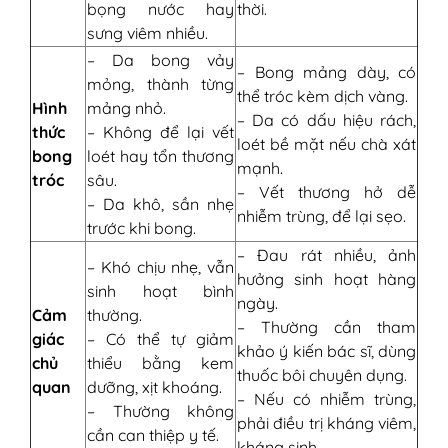
bọng nước hay
thời.
sưng viêm nhiều.
– Da bong vảy
– Bong mảng dày, có
mỏng, thành từng
thể tróc kèm dịch vàng.
Hình
mảng nhỏ.
– Da có dấu hiệu rách,
thức
– Không để lại vết
loét bề mặt nếu chà xát
bong
loét hay tổn thương
mạnh.
tróc
sâu.
– Vết thương hở dễ
– Da khô, sần nhẹ
nhiễm trùng, để lại sẹo.
trước khi bong.
– Đau rát nhiều, ảnh
– Khó chịu nhẹ, vẫn
hưởng sinh hoạt hàng
sinh hoạt bình
ngày.
Cảm
thường.
– Thường cần tham
giác
– Có thể tự giảm
khảo ý kiến bác sĩ, dùng
chủ
thiểu bằng kem
thuốc bôi chuyên dụng.
quan
dưỡng, xịt khoáng.
– Nếu có nhiễm trùng,
– Thường không
phải điều trị kháng viêm,
cần can thiệp y tế.
kháng sinh.