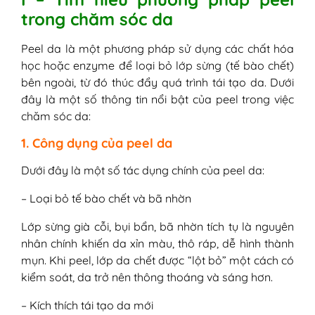
trong chăm sóc da
Bước 1: Ngừng ngay mọi sản phẩm
peel và làm dịu da lập tức
Peel da là một phương pháp sử dụng các chất hóa
Bước 2: Cấp ẩm và phục hồi da ngay
học hoặc enzyme để loại bỏ lớp sừng (tế bào chết)
lập tức
bên ngoài, từ đó thúc đẩy quá trình tái tạo da. Dưới
Bước 3: Giảm viêm và kiểm soát tổn
đây là một số thông tin nổi bật của peel trong việc
thương
chăm sóc da:
Bước 4: Chống nắng
Bước 5: Kiên trì chăm sóc để da phục
1. Công dụng của peel da
hồi nhanh
VI - Khi peel da, cần chú ý gì để tránh bị
Dưới đây là một số tác dụng chính của peel da:
bỏng?
– Loại bỏ tế bào chết và bã nhờn
VII - Da bị bỏng sau peel - Giải đáp 4 thắc
mắc thường gặp
Lớp sừng già cỗi, bụi bẩn, bã nhờn tích tụ là nguyên
1. Làm sao để phân biệt giữa bong
nhân chính khiến da xỉn màu, thô ráp, dễ hình thành
tróc da bình thường và bỏng da sau
mụn. Khi peel, lớp da chết được “lột bỏ” một cách có
peel?
kiểm soát, da trở nên thông thoáng và sáng hơn.
2. Bao lâu làn da sẽ phục hồi sau khi
bị bỏng da do peel?
– Kích thích tái tạo da mới