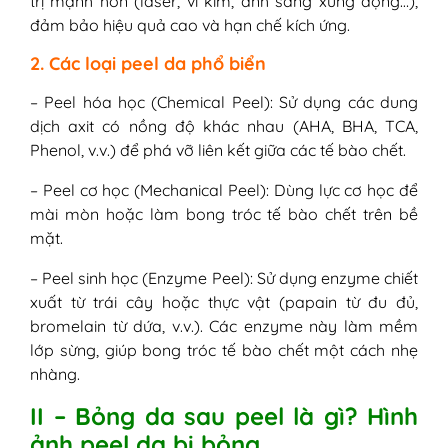
trị mạnh hơn (laser, vi kim, ánh sáng xung động…),
đảm bảo hiệu quả cao và hạn chế kích ứng.
2. Các loại peel da phổ biển
– Peel hóa học (Chemical Peel): Sử dụng các dung
dịch axit có nồng độ khác nhau (AHA, BHA, TCA,
Phenol, v.v.) để phá vỡ liên kết giữa các tế bào chết.
– Peel cơ học (Mechanical Peel): Dùng lực cơ học để
mài mòn hoặc làm bong tróc tế bào chết trên bề
mặt.
– Peel sinh học (Enzyme Peel): Sử dụng enzyme chiết
xuất từ trái cây hoặc thực vật (papain từ đu đủ,
bromelain từ dứa, v.v.). Các enzyme này làm mềm
lớp sừng, giúp bong tróc tế bào chết một cách nhẹ
nhàng.
II – Bỏng da sau peel là gì? Hình
ảnh peel da bị bỏng