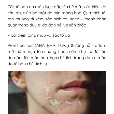
3. Khi bị bỏng do peel, có thể tiếp tục
Các tế bào da mới được đẩy lên bề mặt, cải thiện kết
sử dụng các sản phẩm chăm sóc da
cấu da, giúp bề mặt da mịn màng hơn. Quá trình tái
trước đó không?
tạo thường đi kèm sản sinh collagen – thành phần
4. Sau khi da phục hồi, tôi có thể tiếp
quan trọng duy trì độ đàn hồi và săn chắc.
tục peel không?
– Cải thiện tông màu và sắc tố da
Peel hóa học (AHA, BHA, TCA…) thường hỗ trợ làm
mờ thâm mụn, tàn nhang, hoặc nám nhẹ. Từ đó, làn
da dần đều màu hơn, hạn chế tình trạng da xỉn màu
do tế bào chết tích tụ.