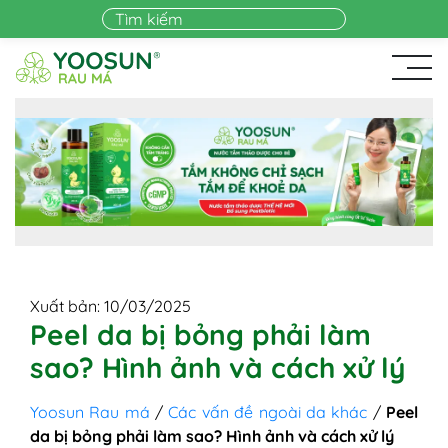
Skip to main content
Xuất bản: 10/03/2025
Peel da bị bỏng phải làm
sao? Hình ảnh và cách xử lý
Yoosun Rau má
/
Các vấn đề ngoài da khác
/
Peel
da bị bỏng phải làm sao? Hình ảnh và cách xử lý