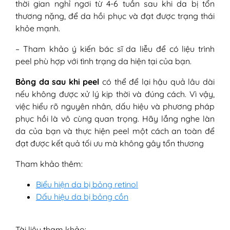
thời gian nghỉ ngơi từ 4-6 tuần sau khi da bị tổn
thương nặng, để da hồi phục và đạt được trạng thái
khỏe mạnh.
– Tham khảo ý kiến bác sĩ da liễu để có liệu trình
peel phù hợp với tình trạng da hiện tại của bạn.
Bỏng da sau khi peel
có thể để lại hậu quả lâu dài
nếu không được xử lý kịp thời và đúng cách. Vì vậy,
việc hiểu rõ nguyên nhân, dấu hiệu và phương pháp
phục hồi là vô cùng quan trọng. Hãy lắng nghe làn
da của bạn và thực hiện peel một cách an toàn để
đạt được kết quả tối ưu mà không gây tổn thương
Tham khảo thêm:
Biểu hiện da bị bỏng retinol
Dấu hiệu da bị bỏng cồn
Tài liệu tham khảo: