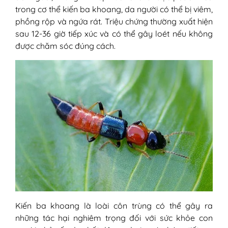
2. Cách chăm sóc và điều trị lâu dài
trong cơ thể kiến ba khoang, da người có thể bị viêm,
2.1. Sử dụng thuốc trị bỏng kiến
phồng rộp và ngứa rát. Triệu chứng thường xuất hiện
ba khoang
sau 12-36 giờ tiếp xúc và có thể gây loét nếu không
2.2. Những lưu ý khi chăm sóc
được chăm sóc đúng cách.
vết bỏng
VI - Những thắc mắc thường gặp khi bị
bỏng độc do kiến ba khoang
1. Bỏng độc do kiến ba khoang có
khác gì so với bỏng thông thường?
2. Bỏng kiến ba khoang có để lại sẹo
không?
3. Làm sao để phòng tránh bị bỏng
do kiến ba khoang?
4. Bỏng kiến ba khoang có thể tự
lành không?
5. Bỏng kiến ba khoang có thể bị lây
nhiễm không?
Kiến ba khoang là loài côn trùng có thể gây ra
6. Bỏng do kiến ba khoang có thể
những tác hại nghiêm trọng đối với sức khỏe con