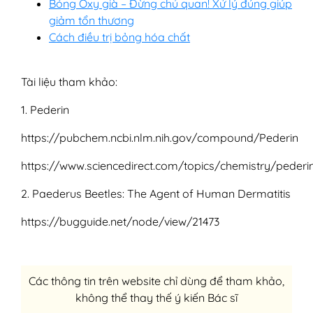
Bỏng Oxy già – Đừng chủ quan! Xử lý đúng giúp
giảm tổn thương
Cách điều trị bỏng hóa chất
Tài liệu tham khảo:
1. Pederin
https://pubchem.ncbi.nlm.nih.gov/compound/Pederin
https://www.sciencedirect.com/topics/chemistry/pederi
2. Paederus Beetles: The Agent of Human Dermatitis
https://bugguide.net/node/view/21473
Các thông tin trên website chỉ dùng để tham khảo,
không thể thay thế ý kiến Bác sĩ