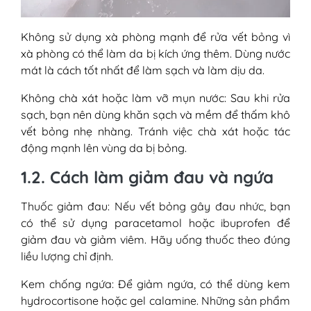
Không sử dụng xà phòng mạnh để rửa vết bỏng vì
xà phòng có thể làm da bị kích ứng thêm. Dùng nước
mát là cách tốt nhất để làm sạch và làm dịu da.
Không chà xát hoặc làm vỡ mụn nước: Sau khi rửa
sạch, bạn nên dùng khăn sạch và mềm để thấm khô
vết bỏng nhẹ nhàng. Tránh việc chà xát hoặc tác
động mạnh lên vùng da bị bỏng.
1.2. Cách làm giảm đau và ngứa
Thuốc giảm đau: Nếu vết bỏng gây đau nhức, bạn
có thể sử dụng paracetamol hoặc ibuprofen để
giảm đau và giảm viêm. Hãy uống thuốc theo đúng
liều lượng chỉ định.
Kem chống ngứa: Để giảm ngứa, có thể dùng kem
hydrocortisone hoặc gel calamine. Những sản phẩm