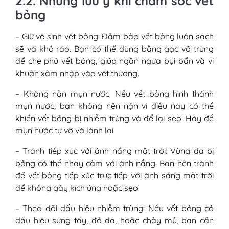
2.2. Những lưu ý khi chăm sóc vết
bỏng
– Giữ vệ sinh vết bỏng: Đảm bảo vết bỏng luôn sạch
sẽ và khô ráo. Bạn có thể dùng băng gạc vô trùng
để che phủ vết bỏng, giúp ngăn ngừa bụi bẩn và vi
khuẩn xâm nhập vào vết thương.
– Không nặn mụn nước: Nếu vết bỏng hình thành
mụn nước, bạn không nên nặn vì điều này có thể
khiến vết bỏng bị nhiễm trùng và để lại sẹo. Hãy để
mụn nước tự vỡ và lành lại.
– Tránh tiếp xúc với ánh nắng mặt trời: Vùng da bị
bỏng có thể nhạy cảm với ánh nắng. Bạn nên tránh
để vết bỏng tiếp xúc trực tiếp với ánh sáng mặt trời
để không gây kích ứng hoặc sẹo.
– Theo dõi dấu hiệu nhiễm trùng: Nếu vết bỏng có
dấu hiệu sưng tấy, đỏ da, hoặc chảy mủ, bạn cần