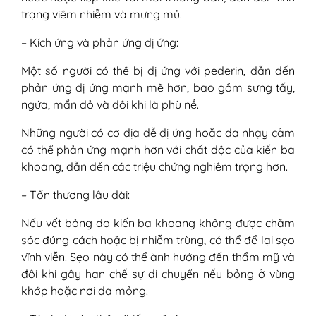
trạng viêm nhiễm và mưng mủ.
– Kích ứng và phản ứng dị ứng:
Một số người có thể bị dị ứng với pederin, dẫn đến
phản ứng dị ứng mạnh mẽ hơn, bao gồm sưng tấy,
ngứa, mẩn đỏ và đôi khi là phù nề.
Những người có cơ địa dễ dị ứng hoặc da nhạy cảm
có thể phản ứng mạnh hơn với chất độc của kiến ba
khoang, dẫn đến các triệu chứng nghiêm trọng hơn.
– Tổn thương lâu dài:
Nếu vết bỏng do kiến ba khoang không được chăm
sóc đúng cách hoặc bị nhiễm trùng, có thể để lại sẹo
vĩnh viễn. Sẹo này có thể ảnh hưởng đến thẩm mỹ và
đôi khi gây hạn chế sự di chuyển nếu bỏng ở vùng
khớp hoặc nơi da mỏng.