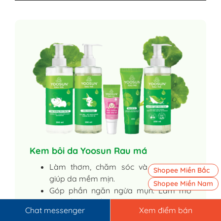
Kem bôi da Yoosun Rau má
Làm thơm, chăm sóc và dưỡng da,
Shopee Miền Bắc
giúp da mềm mịn.
Shopee Miền Nam
Góp phần ngăn ngừa mụn. Làm mờ
các vết sẹo, vết thâm do mụn.
Chat messenger
Xem điểm bán
Dưỡng ẩm da, làm dịu da do khô da,