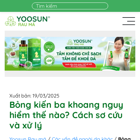
Skip to main content
Xuất bản: 19/03/2025
Bỏng kiến ba khoang nguy
hiểm thế nào? Cách sơ cứu
và xử lý
Yoosun Rau má
/
Các vấn đề ngoài da khác
/
Bỏng