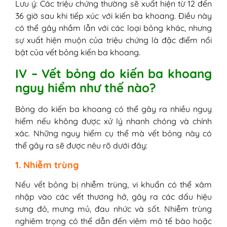
Lưu ý: Các triệu chứng thường sẽ xuất hiện từ 12 đến
36 giờ sau khi tiếp xúc với kiến ba khoang. Điều này
có thể gây nhầm lẫn với các loại bỏng khác, nhưng
sự xuất hiện muộn của triệu chứng là đặc điểm nổi
bật của vết bỏng kiến ba khoang.
IV – Vết bỏng do kiến ba khoang
nguy hiểm như thế nào?
Bỏng do kiến ba khoang có thể gây ra nhiều nguy
hiểm nếu không được xử lý nhanh chóng và chính
xác. Những nguy hiểm cụ thể mà vết bỏng này có
thể gây ra sẽ được nêu rõ dưới đây:
1. Nhiễm trùng
Nếu vết bỏng bị nhiễm trùng, vi khuẩn có thể xâm
nhập vào các vết thương hở, gây ra các dấu hiệu
sưng đỏ, mưng mủ, đau nhức và sốt. Nhiễm trùng
nghiêm trọng có thể dẫn đến viêm mô tế bào hoặc