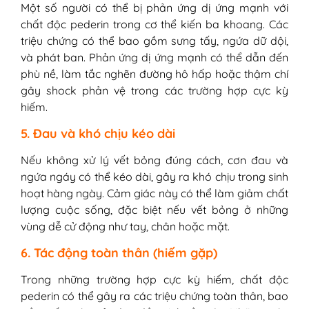
Một số người có thể bị phản ứng dị ứng mạnh với
chất độc pederin trong cơ thể kiến ba khoang. Các
triệu chứng có thể bao gồm sưng tấy, ngứa dữ dội,
và phát ban. Phản ứng dị ứng mạnh có thể dẫn đến
phù nề, làm tắc nghẽn đường hô hấp hoặc thậm chí
gây shock phản vệ trong các trường hợp cực kỳ
hiếm.
5. Đau và khó chịu kéo dài
Nếu không xử lý vết bỏng đúng cách, cơn đau và
ngứa ngáy có thể kéo dài, gây ra khó chịu trong sinh
hoạt hàng ngày. Cảm giác này có thể làm giảm chất
lượng cuộc sống, đặc biệt nếu vết bỏng ở những
vùng dễ cử động như tay, chân hoặc mặt.
6. Tác động toàn thân (hiếm gặp)
Trong những trường hợp cực kỳ hiếm, chất độc
pederin có thể gây ra các triệu chứng toàn thân, bao