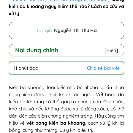
kiến ba khoang nguy hiểm thế nào? Cách sơ cứu và
xử lý
Tác giả:
Nguyễn Thị Thu Hà
Nội dung chính
[Hiện]
I - Tìm hiểu về kiến ba khoang
11 phút đọc
Chia sẻ bài viết
II - Nguyên nhân gây bỏng kiến ba
khoang
1. Tiếp xúc trực tiếp với cơ thể kiến ba
Kiến ba khoang, loài kiến nhỏ bé nhưng lại ẩn chứa
khoang
nguy hiểm đối với sức khỏe con người. Vết bỏng do
2. Khi kiến ba khoang bị dập nát
kiến ba khoang có thể gây ra những cơn đau nhức,
3. Chất độc pederin
khó chịu và nếu không được xử lý đúng cách, có thể
4. Kiến ba khoang bay vào cơ thể
dẫn đến các biến chứng nghiêm trọng. Hãy cùng tìm
người
hiểu về
vết bỏng kiến ba khoang
, cách xử lý khi bị
5. Tiếp xúc với vết thương có chứa
bỏng, cũng như những lưu ý khi điều trị.