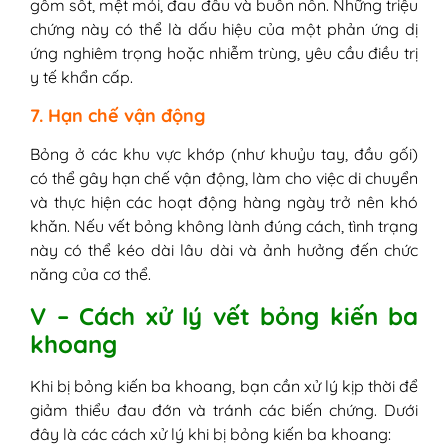
gồm sốt, mệt mỏi, đau đầu và buồn nôn. Những triệu
chứng này có thể là dấu hiệu của một phản ứng dị
ứng nghiêm trọng hoặc nhiễm trùng, yêu cầu điều trị
y tế khẩn cấp.
7. Hạn chế vận động
Bỏng ở các khu vực khớp (như khuỷu tay, đầu gối)
có thể gây hạn chế vận động, làm cho việc di chuyển
và thực hiện các hoạt động hàng ngày trở nên khó
khăn. Nếu vết bỏng không lành đúng cách, tình trạng
này có thể kéo dài lâu dài và ảnh hưởng đến chức
năng của cơ thể.
V – Cách xử lý vết bỏng kiến ba
khoang
Khi bị bỏng kiến ba khoang, bạn cần xử lý kịp thời để
giảm thiểu đau đớn và tránh các biến chứng. Dưới
đây là các cách xử lý khi bị bỏng kiến ba khoang: