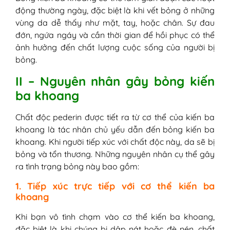
động thường ngày, đặc biệt là khi vết bỏng ở những
vùng da dễ thấy như mặt, tay, hoặc chân. Sự đau
đớn, ngứa ngáy và cần thời gian để hồi phục có thể
ảnh hưởng đến chất lượng cuộc sống của người bị
bỏng.
II – Nguyên nhân gây bỏng kiến
ba khoang
Chất độc pederin được tiết ra từ cơ thể của kiến ba
khoang là tác nhân chủ yếu dẫn đến bỏng kiến ba
khoang. Khi người tiếp xúc với chất độc này, da sẽ bị
bỏng và tổn thương. Những nguyên nhân cụ thể gây
ra tình trạng bỏng này bao gồm:
1. Tiếp xúc trực tiếp với cơ thể kiến ba
khoang
Khi bạn vô tình chạm vào cơ thể kiến ba khoang,
đặc biệt là khi chúng bị dập nát hoặc đè nén, chất