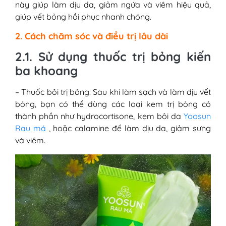
này giúp làm dịu da, giảm ngứa và viêm hiệu quả,
giúp vết bỏng hồi phục nhanh chóng.
2. Cách chăm sóc và điều trị lâu dài
2.1. Sử dụng thuốc trị bỏng kiến
ba khoang
– Thuốc bôi trị bỏng: Sau khi làm sạch và làm dịu vết
bỏng, bạn có thể dùng các loại kem trị bỏng có
thành phần như hydrocortisone, kem bôi da
Yoosun
Rau má
, hoặc calamine để làm dịu da, giảm sưng
và viêm.