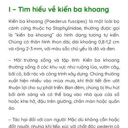
chất độc pederin
I – Tìm hiểu về kiến ba khoang
6. Sự xuất hiện của kiến ba khoang
trong mùa mưa
Kiến ba khoang (Paederus fuscipes) là một loài bọ
III - Các triệu chứng khi bỏng do kiến ba
cánh cứng thuộc họ Staphylinidae, thường được gọi
khoang
là “kiến ba khoang” do hình dạng tương tự kiến.
IV - Vết bỏng do kiến ba khoang nguy
Chúng có thân hình thon dài, dài khoảng 0,8-1,2 cm
hiểm như thế nào?
và rộng 2-3 mm, với màu sắc chủ yếu là đỏ và đen. ​
1. Nhiễm trùng
2. Tổn thương sâu và loét
– Môi trường sống và tập tính: Kiến ba khoang
3. Sẹo vĩnh viễn
thường sống ở các khu vực như ruộng lúa, vườn cây,
4. Phản ứng dị ứng nghiêm trọng
bãi cỏ, bãi rác và công trình xây dựng. Chúng thường
5. Đau và khó chịu kéo dài
xuất hiện nhiều vào mùa mưa, khi thời tiết ẩm ướt
6. Tác động toàn thân (hiếm gặp)
thuận lợi cho sự phát triển. Ban đêm, chúng bị thu hút
7. Hạn chế vận động
bởi ánh sáng và có thể bay vào nhà qua cửa sổ
V - Cách xử lý vết bỏng kiến ba khoang
hoặc khe hở, đậu trên giường, chăn màn hoặc quần
1. Xử lý vết bỏng kiến ba khoang
áo.
ngay khi bị
1.1. Các bước sơ cứu ban đầu
– Tác hại đối với con người: Mặc dù không cắn hoặc
1.2. Cách làm giảm đau và ngứa
đốt người, nhưng khi tiếp xúc với chất độc pederin có