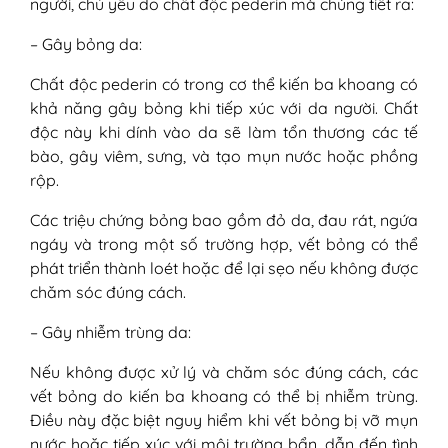
chữa khỏi hoàn toàn không?
người, chủ yếu do chất độc pederin mà chúng tiết ra:
7. Bỏng kiến ba khoang có thể gây
– Gây bỏng da:
hoại tử không?
8. Bỏng kiến ba khoang có thể gây
Chất độc pederin có trong cơ thể kiến ba khoang có
tổn thương ở mắt không?
khả năng gây bỏng khi tiếp xúc với da người. Chất
độc này khi dính vào da sẽ làm tổn thương các tế
bào, gây viêm, sưng, và tạo mụn nước hoặc phồng
rộp.
Các triệu chứng bỏng bao gồm đỏ da, đau rát, ngứa
ngáy và trong một số trường hợp, vết bỏng có thể
phát triển thành loét hoặc để lại sẹo nếu không được
chăm sóc đúng cách.
– Gây nhiễm trùng da:
Nếu không được xử lý và chăm sóc đúng cách, các
vết bỏng do kiến ba khoang có thể bị nhiễm trùng.
Điều này đặc biệt nguy hiểm khi vết bỏng bị vỡ mụn
nước hoặc tiếp xúc với môi trường bẩn, dẫn đến tình