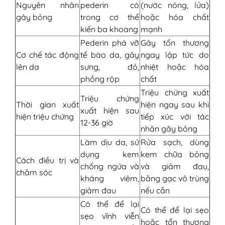
Nguyên nhân
pederin có
(nước nóng, lửa)
gây bỏng
trong cơ thể
hoặc hóa chất
kiến ba khoang
mạnh
Pederin phá vỡ
Gây tổn thương
Cơ chế tác động
tế bào da, gây
ngay lập tức do
lên da
sưng, đỏ,
nhiệt hoặc hóa
phồng rộp
chất
Triệu chứng xuất
Triệu chứng
Thời gian xuất
hiện ngay sau khi
xuất hiện sau
hiện triệu chứng
tiếp xúc với tác
12-36 giờ
nhân gây bỏng
Làm dịu da, sử
Rửa sạch, dùng
dụng kem
kem chữa bỏng
Cách điều trị và
chống ngứa và
và giảm đau,
chăm sóc
kháng viêm,
băng gạc vô trùng
giảm đau
nếu cần
Có thể để lại
Có thể để lại sẹo
sẹo vĩnh viễn
hoặc tổn thương