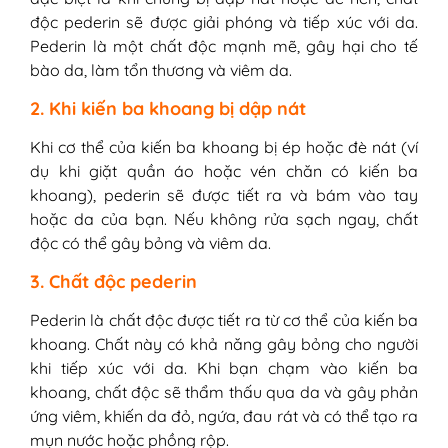
độc pederin sẽ được giải phóng và tiếp xúc với da.
Pederin là một chất độc mạnh mẽ, gây hại cho tế
bào da, làm tổn thương và viêm da.
2. Khi kiến ba khoang bị dập nát
Khi cơ thể của kiến ba khoang bị ép hoặc đè nát (ví
dụ khi giặt quần áo hoặc vén chăn có kiến ba
khoang), pederin sẽ được tiết ra và bám vào tay
hoặc da của bạn. Nếu không rửa sạch ngay, chất
độc có thể gây bỏng và viêm da.
3. Chất độc pederin
Pederin là chất độc được tiết ra từ cơ thể của kiến ba
khoang. Chất này có khả năng gây bỏng cho người
khi tiếp xúc với da. Khi bạn chạm vào kiến ba
khoang, chất độc sẽ thẩm thấu qua da và gây phản
ứng viêm, khiến da đỏ, ngứa, đau rát và có thể tạo ra
mụn nước hoặc phồng rộp.