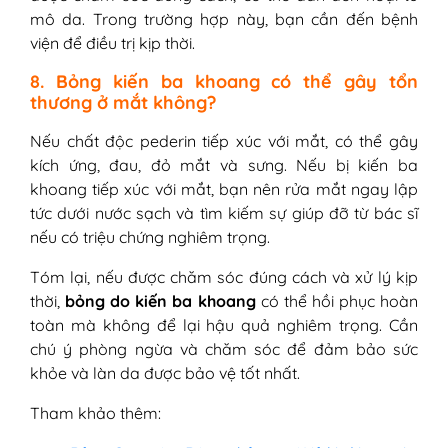
mô da. Trong trường hợp này, bạn cần đến bệnh
viện để điều trị kịp thời.
8. Bỏng kiến ba khoang có thể gây tổn
thương ở mắt không?
Nếu chất độc pederin tiếp xúc với mắt, có thể gây
kích ứng, đau, đỏ mắt và sưng. Nếu bị kiến ba
khoang tiếp xúc với mắt, bạn nên rửa mắt ngay lập
tức dưới nước sạch và tìm kiếm sự giúp đỡ từ bác sĩ
nếu có triệu chứng nghiêm trọng.
Tóm lại, nếu được chăm sóc đúng cách và xử lý kịp
thời,
bỏng do kiến ba khoang
có thể hồi phục hoàn
toàn mà không để lại hậu quả nghiêm trọng. Cần
chú ý phòng ngừa và chăm sóc để đảm bảo sức
khỏe và làn da được bảo vệ tốt nhất.
Tham khảo thêm: