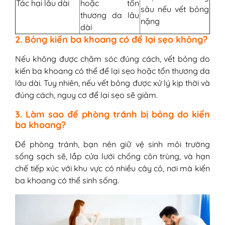
Tác hại lâu dài
hoặc tổn
sâu nếu vết bỏng
thương da lâu
nặng
dài
2. Bỏng kiến ba khoang có để lại sẹo không?
Nếu không được chăm sóc đúng cách, vết bỏng do
kiến ba khoang có thể để lại sẹo hoặc tổn thương da
lâu dài. Tuy nhiên, nếu vết bỏng được xử lý kịp thời và
đúng cách, nguy cơ để lại sẹo sẽ giảm.
3. Làm sao để phòng tránh bị bỏng do kiến
ba khoang?
Để phòng tránh, bạn nên giữ vệ sinh môi trường
sống sạch sẽ, lắp cửa lưới chống côn trùng, và hạn
chế tiếp xúc với khu vực có nhiều cây cỏ, nơi mà kiến
ba khoang có thể sinh sống.