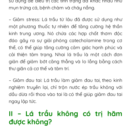
sử dụng để điều trị các tình trạng da khác nhau như
mụn trứng cá, bệnh chàm và cháy nắng.
– Giảm stress: Lá trầu từ lâu đã được sử dụng như
một phương thuốc tự nhiên để tăng cường hệ thần
kinh trung ương. Nó chứa các hợp chất thơm độc
đáo gây ra sự giải phóng catecholamine trong cơ
thể, có thể giúp tăng cường cảm giác hạnh phúc và
cải thiện tâm trạng. Nhai lá trầu là một cách đơn
giản để giảm bớt căng thẳng và lo lắng bằng cách
thư giãn cả cơ thể và tâm trí.
– Giảm đau tai: Lá trầu làm giảm đau tai, theo kinh
nghiệm truyền lại, chỉ trộn nước ép trầu không với
dầu dừa rồi thoa vào tai là có thể giúp giảm đau tai
ngay lập tức.
II – Lá trầu không có trị hăm
được không?