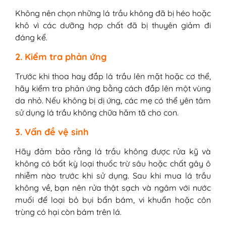
Không nên chọn những lá trầu không đã bị héo hoặc
khô vì các dưỡng hợp chất đã bị thuyên giảm đi
đáng kể.
2. Kiểm tra phản ứng
Trước khi thoa hay đắp lá trầu lên mặt hoặc cơ thể,
hãy kiểm tra phản ứng bằng cách đắp lên một vùng
da nhỏ. Nếu không bị dị ứng, các mẹ có thể yên tâm
sử dụng lá trầu không chữa hăm tã cho con.
3. Vấn đề vệ sinh
Hãy đảm bảo rằng lá trầu không được rửa kỹ và
không có bất kỳ loại thuốc trừ sâu hoặc chất gây ô
nhiễm nào trước khi sử dụng. Sau khi mua lá trầu
không về, bạn nên rửa thật sạch và ngâm với nước
muối để loại bỏ bụi bẩn bám, vi khuẩn hoặc côn
trùng có hại còn bám trên lá.