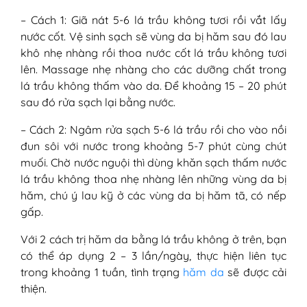
– Cách 1: Giã nát 5-6 lá trầu không tươi rồi vắt lấy
nước cốt. Vệ sinh sạch sẽ vùng da bị hăm sau đó lau
khô nhẹ nhàng rồi thoa nước cốt lá trầu không tươi
lên. Massage nhẹ nhàng cho các dưỡng chất trong
lá trầu không thấm vào da. Để khoảng 15 – 20 phút
sau đó rửa sạch lại bằng nước.
– Cách 2: Ngâm rửa sạch 5-6 lá trầu rồi cho vào nồi
đun sôi với nước trong khoảng 5-7 phút cùng chút
muối. Chờ nước nguội thì dùng khăn sạch thấm nước
lá trầu không thoa nhẹ nhàng lên những vùng da bị
hăm, chú ý lau kỹ ở các vùng da bị hăm tã, có nếp
gấp.
Với 2 cách trị hăm da bằng lá trầu không ở trên, bạn
có thể áp dụng 2 – 3 lần/ngày, thực hiện liên tục
trong khoảng 1 tuần, tình trạng
hăm da
sẽ được cải
thiện.