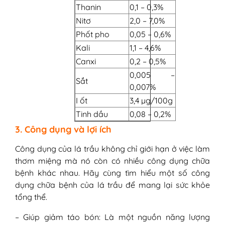
Thanin
0,1 – 0,3%
Nitơ
2,0 – 7,0%
Phốt pho
0,05 – 0,6%
Kali
1,1 – 4,6%
Canxi
0,2 – 0,5%
0,005 –
Sắt
0,007%
I ốt
3,4
µg/100g
Tinh dầu
0,08 – 0,2%
3. Công dụng và lợi ích
Công dụng của lá trầu không chỉ giới hạn ở việc làm
thơm miệng mà nó còn có nhiều công dụng chữa
bệnh khác nhau. Hãy cùng tìm hiểu một số công
dụng chữa bệnh của lá trầu để mang lại sức khỏe
tổng thể.
– Giúp giảm táo bón: Là một nguồn năng lượng