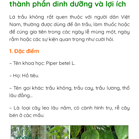
thành phần dinh dưỡng và lợi ích
III - 4 cách trị hăm bằng lá trầu không trị
hăm hiệu quả - an toàn
Lá trầu không rất quen thuộc với người dân Việt
1. Đắp lá trầu không
Nam, thường được dùng để ăn trầu, làm thuốc hoặc
2. Rửa nước lá trầu không
để cúng gia tiên trong các ngày lễ mùng một, ngày
3. Tắm lá trầu không
rằm hoặc các sự kiện quan trọng như cưới hỏi.
4. Kết hợp với nguyên liệu khác
IV - Lưu ý quan trọng khi sử dụng lá trầu
1. Đặc điểm
không chữa hăm
1. Sử dụng lá trầu không tươi
– Tên khoa học: Piper betel L.
2. Kiểm tra phản ứng
– Họ: Hồ tiêu.
3. Vấn đề vệ sinh
4. Sử dụng điều độ
– Tên gọi khác: trầu không, trầu cay, trầu lương, thổ
5. Không dùng khi da có mủ, sưng
lâu đằng…
tấy
6. Tham khảo ý kiến bác sĩ
– Là loại cây leo lâu năm, có cành hình trụ, rễ cây
7. Lưu ý khác
bén ở các mấu.
V - Đánh giá hiệu quả chữa hăm của lá
trầu không