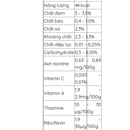
Năng lượng
44 kcal
Chất đạm
3 – 3,5%
Chất béo
0,4 – 1.0%
Chất xơ
2,3%
Khoáng chất
2,3 – 3,3%
Chất diệp lục
0,01 – 0,25%
Carbohydrate
0,5 – 6,10%
0,63 – 0,89
Axit nicotine
mg/100g
0,005 –
Vitamin C
0,01%
1,9 –
Vitamin A
2,9mg/100g
10 – 70
Thiamine
µg/100g
1,9 –
Riboflavin
30µg/100g