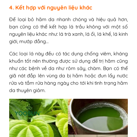
4. Kết hợp với nguyên liệu khác
Để loại bỏ hăm da nhanh chóng và hiệu quả hơn,
bạn cũng có thể kết hợp lá trầu không với một số
nguyên liệu khác như: lá trà xanh, lá ổi, lá khế, lá kinh
giới, mướp đắng…
Các loại lá này đều có tác dụng chống viêm, kháng
khuẩn tốt nên thường được sử dụng để trị hăm cũng
như các bệnh về da như rôm sảy, chàm. Bạn có thể
giã nát đắp lên vùng da bị hăm hoặc đun lấy nước
rửa và tắm rửa hàng ngày cho tới khi tình trạng hăm
da thuyên giảm.