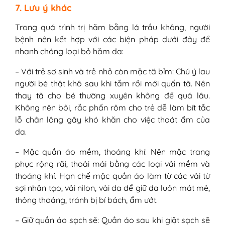
7. Lưu ý khác
Trong quá trình trị hăm bằng lá trầu không, người
bệnh nên kết hợp với các biện pháp dưới đây để
nhanh chóng loại bỏ hăm da:
– Với trẻ sơ sinh và trẻ nhỏ còn mặc tã bỉm: Chú ý lau
người bé thật khô sau khi tắm rồi mới quấn tã. Nên
thay tã cho bé thường xuyên không để quá lâu.
Không nên bôi, rắc phấn rôm cho trẻ dễ làm bít tắc
lỗ chân lông gây khó khăn cho việc thoát ẩm của
da.
– Mặc quần áo mềm, thoáng khí: Nên mặc trang
phục rộng rãi, thoải mái bằng các loại vải mềm và
thoáng khí. Hạn chế mặc quần áo làm từ các vải từ
sợi nhân tạo, vải nilon, vải da để giữ da luôn mát mẻ,
thông thoáng, tránh bị bí bách, ẩm ướt.
– Giữ quần áo sạch sẽ: Quần áo sau khi giặt sạch sẽ