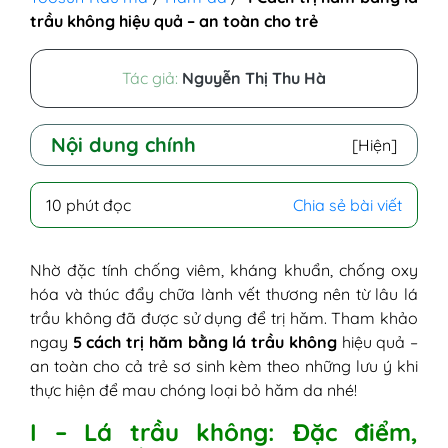
trầu không hiệu quả – an toàn cho trẻ
Tác giả:
Nguyễn Thị Thu Hà
Nội dung chính
[Hiện]
I - Lá trầu không: Đặc điểm, thành phần
10 phút đọc
Chia sẻ bài viết
dinh dưỡng và lợi ích
1. Đặc điểm
2. Thành phần dinh dưỡng
Nhờ đặc tính chống viêm, kháng khuẩn, chống oxy
3. Công dụng và lợi ích
hóa và thúc đẩy chữa lành vết thương nên từ lâu lá
II - Lá trầu không có trị hăm được không?
trầu không đã được sử dụng để trị hăm. Tham khảo
1. Đặc tính chống viêm
ngay
5 cách trị hăm bằng lá trầu không
hiệu quả –
2. Kháng khuẩn tự nhiên
an toàn cho cả trẻ sơ sinh kèm theo những lưu ý khi
3. Giàu chất chống oxy hóa
thực hiện để mau chóng loại bỏ hăm da nhé!
4. Thúc đẩy quá trình lành vết thương
I – Lá trầu không: Đặc điểm,
5. Hiệu ứng làm mát