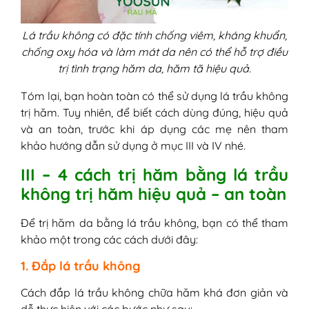
Lá trầu không có đặc tính chống viêm, kháng khuẩn,
chống oxy hóa và làm mát da nên có thể hỗ trợ điều
trị tình trạng hăm da, hăm tã hiệu quả.
Tóm lại, bạn hoàn toàn có thể sử dụng lá trầu không
trị hăm. Tuy nhiên, để biết cách dùng đúng, hiệu quả
và an toàn, trước khi áp dụng các mẹ nên tham
khảo hướng dẫn sử dụng ở mục III và IV nhé.
III – 4 cách trị hăm bằng lá trầu
không trị hăm hiệu quả – an toàn
Để trị hăm da bằng lá trầu không, bạn có thể tham
khảo một trong các cách dưới đây:
1. Đắp lá trầu không
Cách đắp lá trầu không chữa hăm khá đơn giản và
dễ thực hiện với các bước như sau: