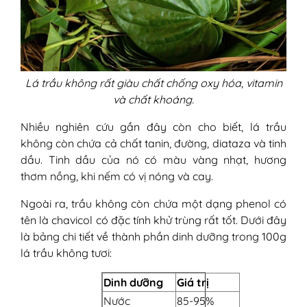
Lá trầu không rất giàu chất chống oxy hóa, vitamin
và chất khoáng.
Nhiều nghiên cứu gần đây còn cho biết, lá trầu
không còn chứa cả chất tanin, đường, diataza và tinh
dầu. Tinh dầu của nó có màu vàng nhạt, hương
thơm nồng, khi nếm có vị nóng và cay.
Ngoài ra, trầu không còn chứa một dạng phenol có
tên là chavicol có đặc tính khử trùng rất tốt. Dưới đây
là bảng chi tiết về thành phần dinh dưỡng trong 100g
lá trầu không tươi:
Dinh dưỡng
Giá trị
Nước
85-95%