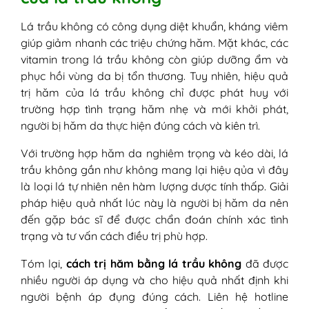
Lá trầu không có công dụng diệt khuẩn, kháng viêm
giúp giảm nhanh các triệu chứng hăm. Mặt khác, các
vitamin trong lá trầu không còn giúp dưỡng ẩm và
phục hồi vùng da bị tổn thương. Tuy nhiên, hiệu quả
trị hăm của lá trầu không chỉ được phát huy với
trường hợp tình trạng hăm nhẹ và mới khởi phát,
người bị hăm da thực hiện đúng cách và kiên trì.
Với trường hợp hăm da nghiêm trọng và kéo dài, lá
trầu không gần như không mang lại hiệu qủa vì đây
là loại lá tự nhiên nên hàm lượng dược tính thấp. Giải
pháp hiệu quả nhất lúc này là người bị hăm da nên
đến gặp bác sĩ để được chẩn đoán chính xác tình
trạng và tư vấn cách điều trị phù hợp.
Tóm lại,
cách trị hăm bằng lá trầu không
đã được
nhiều người áp dụng và cho hiệu quả nhất định khi
người bệnh áp đụng đúng cách. Liên hệ hotline