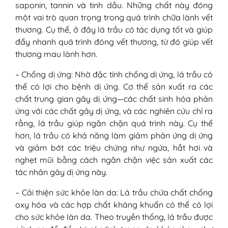
saponin, tannin và tinh dầu. Những chất này đóng
một vai trò quan trọng trong quá trình chữa lành vết
thương. Cụ thể, ở đây lá trầu có tác dụng tốt và giúp
đẩy nhanh quá trình đóng vết thương, từ đó giúp vết
thương mau lành hơn.
– Chống dị ứng: Nhờ đặc tính chống dị ứng, lá trầu có
thể có lợi cho bệnh dị ứng. Cơ thể sản xuất ra các
chất trung gian gây dị ứng—các chất sinh hóa phản
ứng với các chất gây dị ứng, và các nghiên cứu chỉ ra
rằng, lá trầu giúp ngăn chặn quá trình này. Cụ thể
hơn, lá trầu có khả năng làm giảm phản ứng dị ứng
và giảm bớt các triệu chứng như ngứa, hắt hơi và
nghẹt mũi bằng cách ngăn chặn việc sản xuất các
tác nhân gây dị ứng này.
– Cải thiện sức khỏe làn da: Lá trầu chứa chất chống
oxy hóa và các hợp chất kháng khuẩn có thể có lợi
cho sức khỏe làn da. Theo truyền thống, lá trầu được