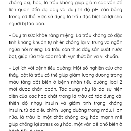
chống oxy hóa, lá trầu không giúp giảm các vấn đề
liên quan đến dạ dày và duy trì độ pH cân bằng
trong cơ thể. Việc sử dụng lá trầu đặc biệt có lợi cho
người bị táo bón.
– Duy trì sức khỏe răng miệng: Lá trầu không có đặc
tính kháng khuẩn tự nhiên chống lại vi trùng và ngăn
ngừa hôi miệng. Lá trầu còn thúc đẩy sản xuất nước
bọt, giúp rửa trôi các mảnh vụn thức ăn và vi khuẩn.
– Lợi ích với bệnh tiểu đường: Một số nghiên cứu cho
thấy, bột lá trầu có thể giúp giảm lượng đường trong
máu tăng đột biến ở bệnh nhân tiểu đường loại 2
mới được chẩn đoán. Tác dụng này là do sự hiện
diện của các hợp chất trong lá trầu có tác dụng cải
thiện độ nhạy insulin và giảm tình trạng kháng
insulin, từ đó điều chỉnh lượng đường trong máu. Hơn
nữa, lá trầu là một chất chống oxy hóa mạnh mẽ
giúp chống lại stress oxy hóa, một vấn đề phổ biến ở
bệnh tiểu đường.