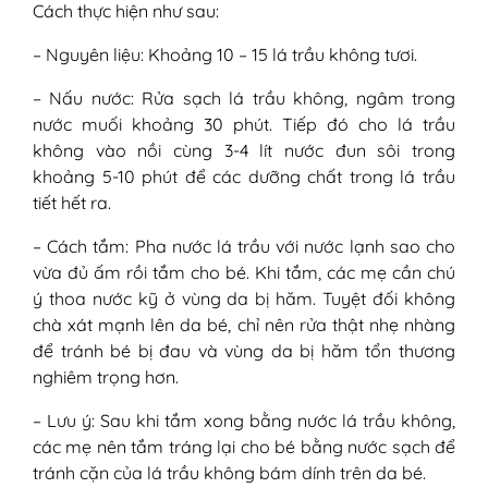
Cách thực hiện như sau:
– Nguyên liệu: Khoảng 10 – 15 lá trầu không tươi.
– Nấu nước: Rửa sạch lá trầu không, ngâm trong
nước muối khoảng 30 phút. Tiếp đó cho lá trầu
không vào nồi cùng 3-4 lít nước đun sôi trong
khoảng 5-10 phút để các dưỡng chất trong lá trầu
tiết hết ra.
– Cách tắm: Pha nước lá trầu với nước lạnh sao cho
vừa đủ ấm rồi tắm cho bé. Khi tắm, các mẹ cần chú
ý thoa nước kỹ ở vùng da bị hăm. Tuyệt đối không
chà xát mạnh lên da bé, chỉ nên rửa thật nhẹ nhàng
để tránh bé bị đau và vùng da bị hăm tổn thương
nghiêm trọng hơn.
– Lưu ý: Sau khi tắm xong bằng nước lá trầu không,
các mẹ nên tắm tráng lại cho bé bằng nước sạch để
tránh cặn của lá trầu không bám dính trên da bé.