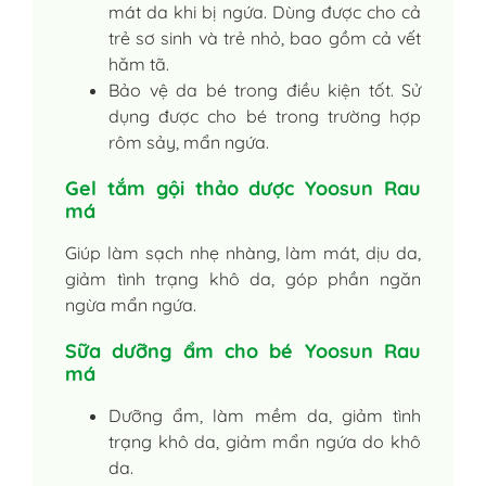
mát da khi bị ngứa. Dùng được cho cả
trẻ sơ sinh và trẻ nhỏ, bao gồm cả vết
hăm tã.
Bảo vệ da bé trong điều kiện tốt. Sử
dụng được cho bé trong trường hợp
rôm sảy, mẩn ngứa.
Gel tắm gội thảo dược Yoosun Rau
má
Giúp làm sạch nhẹ nhàng, làm mát, dịu da,
giảm tình trạng khô da, góp phần ngăn
ngừa mẩn ngứa.
Sữa dưỡng ẩm cho bé Yoosun Rau
má
Dưỡng ẩm, làm mềm da, giảm tình
trạng khô da, giảm mẩn ngứa do khô
da.