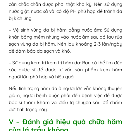
cần chắc chắn được phơi thật khô kỹ. Nên sử dụng
nước giặt, nước xả vải có độ PH phù hợp để tránh da
bị kích ứng.
– Vệ sinh vùng da bị hăm bằng nước ấm: Sử dụng
khăn bông mềm nhúng vào nước ấm sau đó lau rửa
sạch vùng da bị hăm. Nên lau khoảng 2-3 lần/ngày
để đảm bảo da sạch và khô.
– Sử dụng kem trị kem trị hăm da: Bạn có thể tìm đến
các dược sĩ để được tư vấn sản phẩm kem hăm
người lớn phù hợp và hiệu quả.
Nếu tình trạng hăm da ở người lớn vẫn không thuyên
giảm, người bệnh buộc phải đến bệnh viện để được
bác sĩ thăm khám và điều trị chuyên sâu để chấm
dứt tình trạng này.
V – Đánh giá hiệu quả chữa hăm
của lá trầu không