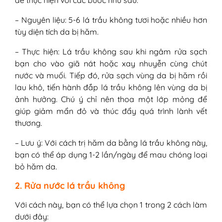
– Nguyên liệu: 5-6 lá trầu không tươi hoặc nhiều hơn
tùy diện tích da bị hăm.
– Thực hiện: Lá trầu không sau khi ngâm rửa sạch
bạn cho vào giã nát hoặc xay nhuyễn cùng chút
nước và muối. Tiếp đó, rửa sạch vùng da bị hăm rồi
lau khô, tiến hành đắp lá trầu không lên vùng da bị
ảnh hưởng. Chú ý chỉ nên thoa một lớp mỏng để
giúp giảm mẩn đỏ và thúc đẩy quá trình lành vết
thương.
– Lưu ý: Với cách trị hăm da bằng lá trầu không này,
bạn có thể áp dụng 1-2 lần/ngày để mau chóng loại
bỏ hăm da.
2. Rửa nước lá trầu không
Với cách này, bạn có thể lựa chọn 1 trong 2 cách làm
dưới đây: