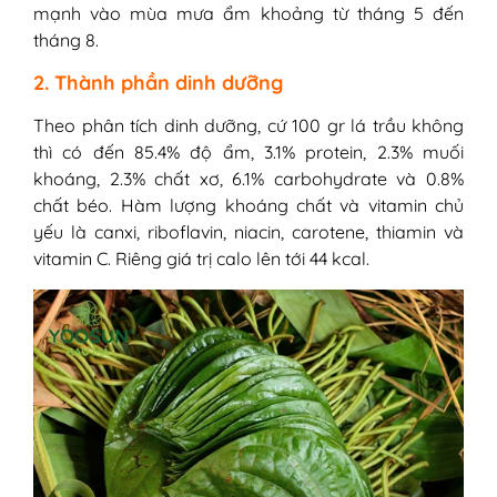
mạnh vào mùa mưa ẩm khoảng từ tháng 5 đến
tháng 8.
2. Thành phần dinh dưỡng
Theo phân tích dinh dưỡng, cứ 100 gr lá trầu không
thì có đến 85.4% độ ẩm, 3.1% protein, 2.3% muối
khoáng, 2.3% chất xơ, 6.1% carbohydrate và 0.8%
chất béo. Hàm lượng khoáng chất và vitamin chủ
yếu là canxi, riboflavin, niacin, carotene, thiamin và
vitamin C. Riêng giá trị calo lên tới 44 kcal.