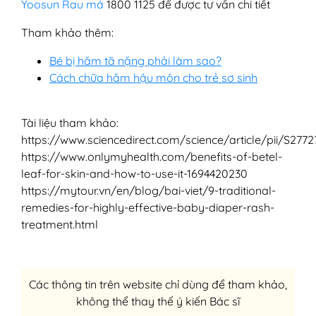
Yoosun Rau má
1800 1125 để được tư vấn chi tiết
Tham khảo thêm:
Bé bị hăm tã nặng phải làm sao?
Cách chữa hăm hậu môn cho trẻ sơ sinh
Tài liệu tham khảo:
https://www.sciencedirect.com/science/article/pii/S27
https://www.onlymyhealth.com/benefits-of-betel-
leaf-for-skin-and-how-to-use-it-1694420230
https://mytour.vn/en/blog/bai-viet/9-traditional-
remedies-for-highly-effective-baby-diaper-rash-
treatment.html
Các thông tin trên website chỉ dùng để tham khảo,
không thể thay thế ý kiến Bác sĩ