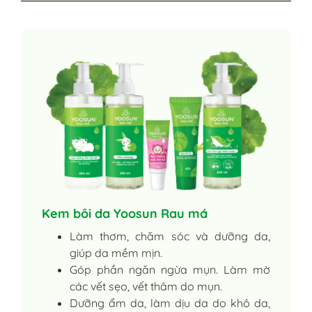
Kem bôi da Yoosun Rau má
Làm thơm, chăm sóc và dưỡng da,
giúp da mềm mịn.
Góp phần ngăn ngừa mụn. Làm mờ
các vết sẹo, vết thâm do mụn.
Dưỡng ẩm da, làm dịu da do khô da,