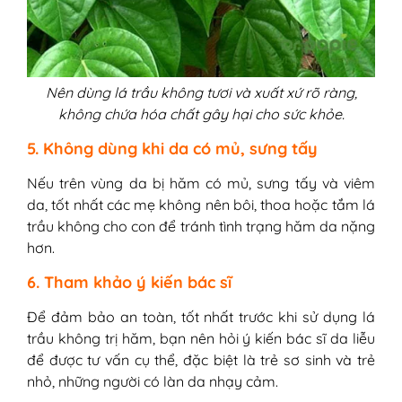
Nên dùng lá trầu không tươi và xuất xứ rõ ràng,
không chứa hóa chất gây hại cho sức khỏe.
5. Không dùng khi da có mủ, sưng tấy
Nếu trên vùng da bị hăm có mủ, sưng tấy và viêm
da, tốt nhất các mẹ không nên bôi, thoa hoặc tắm lá
trầu không cho con để tránh tình trạng hăm da nặng
hơn.
6. Tham khảo ý kiến bác sĩ
Để đảm bảo an toàn, tốt nhất trước khi sử dụng lá
trầu không trị hăm, bạn nên hỏi ý kiến bác sĩ da liễu
để được tư vấn cụ thể, đặc biệt là trẻ sơ sinh và trẻ
nhỏ, những người có làn da nhạy cảm.