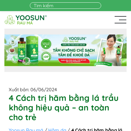
Skip to main content
Xuất bản: 06/06/2024
4 Cách trị hăm bằng lá trầu
không hiệu quả – an toàn
cho trẻ
Yoosun Rau má
/
Hăm da
/
4 Cách trị hăm bằng lá