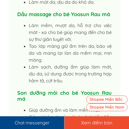
Làm mát da, dịu da do khô da.
Dầu massage cho bé Yoosun Rau má
Làm mềm, mượt da, hỗ trợ cho việc
mát - xa cho bé giúp mang đến cho bé
sự thư giãn tuyệt vời.
Tạo lớp màng giữ ẩm trên da, bảo vệ
da và mang lại làn da mềm mại, mịn
màng.
Làm sạch, dưỡng ẩm giúp làm mát,
dịu da, sử dụng được trong trường hợp
hăm tã, cứt trâu.
Son dưỡng môi cho bé Yoosun Rau
má
Shopee Miền Bắc
Shopee Miền Nam
Giúp dưỡng ẩm và làm mềm môi.
Giảm khô, nứt nẻ môi do thời tiết, điều
Chat messenger
Xem điểm bán
hòa.