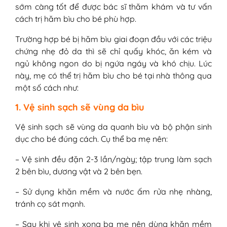
sớm càng tốt để được bác sĩ thăm khám và tư vấn
cách trị hăm bìu cho bé phù hợp.
Trường hợp bé bị hăm bìu giai đoạn đầu với các triệu
chứng nhẹ đỏ da thì sẽ chỉ quấy khóc, ăn kém và
ngủ không ngon do bị ngứa ngáy và khó chịu. Lúc
này, mẹ có thể trị hăm bìu cho bé tại nhà thông qua
một số cách như:
1. Vệ sinh sạch sẽ vùng da bìu
Vệ sinh sạch sẽ vùng da quanh bìu và bộ phận sinh
dục cho bé đúng cách. Cụ thể ba mẹ nên:
– Vệ sinh đều đặn 2-3 lần/ngày; tập trung làm sạch
2 bên bìu, dương vật và 2 bên bẹn.
– Sử dụng khăn mềm và nước ấm rửa nhẹ nhàng,
tránh cọ sát mạnh.
– Sau khi vệ sinh xong ba mẹ nên dùng khăn mềm