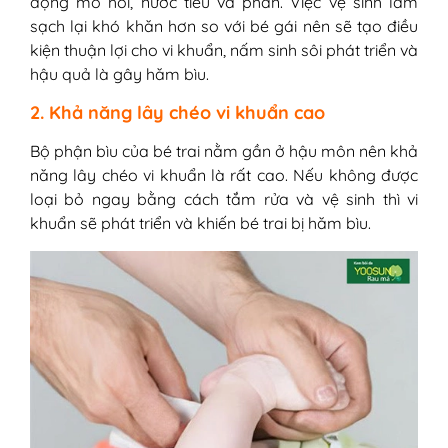
dọng mồ hôi, nước tiểu và phân. Việc vệ sinh làm
sạch lại khó khăn hơn so với bé gái nên sẽ tạo điều
kiện thuận lợi cho vi khuẩn, nấm sinh sôi phát triển và
hậu quả là gây hăm bìu.
2. Khả năng lây chéo vi khuẩn cao
Bộ phận bìu của bé trai nằm gần ở hậu môn nên khả
năng lây chéo vi khuẩn là rất cao. Nếu không được
loại bỏ ngay bằng cách tắm rửa và vệ sinh thì vi
khuẩn sẽ phát triển và khiến bé trai bị hăm bìu.