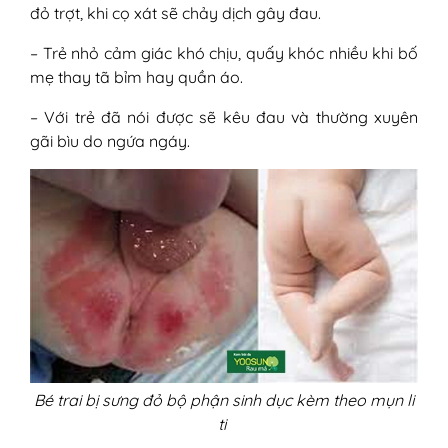
đỏ trợt, khi cọ xát sẽ chảy dịch gây đau.
– Trẻ nhỏ cảm giác khó chịu, quấy khóc nhiều khi bố
mẹ thay tã bỉm hay quần áo.
– Với trẻ đã nói được sẽ kêu đau và thường xuyên
gãi bìu do ngứa ngáy.
Bé trai bị sưng đỏ bộ phận sinh dục kèm theo mụn li
ti