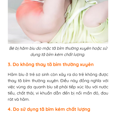
Bé bị hăm bìu do mặc tã bỉm thường xuyên hoặc sử
dụng tã bỉm kém chất lượng.
3. Do không thay tã bỉm thường xuyên
Hăm bìu ở trẻ sơ sinh còn xảy ra do trẻ không được
thay tã bỉm thường xuyên. Điều này đồng nghĩa với
việc vùng da quanh bìu sẽ phải tiếp xúc lâu với nước
tiểu, chất thải, vi khuẩn dẫn đến bị nổi mẩn đỏ, đau
rát và hăm.
4. Do sử dụng tã bỉm kém chất lượng