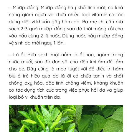
– Mướp đắng: Mướp đắng hay khổ tính mát, có khả
năng giảm ngứa và chứa nhiều loại vitamin có tác
dụng diệt vi khuẩn gây hăm da. Ba mẹ chỉ cần rửa
sạch 2-3 quả mướp đắng sau đó thái mỏng rồi cho
vào nấu cùng 2 lít nước. Dùng nước này mướp đắng
vệ sinh da mỗi ngày 1 lần.
– Lá ổi: Rửa sạch một nắm lá ổi non, ngâm trong
nước muối, sau đó đun sôi cho đến khi ấm để tắm
cho bé. Đây cũng là mẹo tuyệt vời để điều trị hăm
bìu ở trẻ hiệu quả do lá ổi có chứa tanin và chất
chống oxy hóa, đặc tính chống viêm, kháng khuẩn
có tác dụng tích cực trong việc phục hồi da và giúp
loại bỏ vi khuẩn trên da.