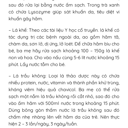
sau đó rửa lại bằng nước ấm sạch. Trong trà xanh
có chứa Lysozyme giúp sát khuẩn da, tiêu diệt vi
khuẩn gây hăm.
– Lá khế: Theo các tài liệu Y học cổ truyền. lá khế có
tác dụng trị các bệnh ngoài da, ao gồm hăm tã,
chàm da, sơn lở, dị ứng, lở loét. Để chữa hăm bìu cho
bé, ba mẹ hãy rửa sạch khoảng 100 – 150g lá khế
non và hoa. Cho vào nấu cùng 5-6 lít nước khoảng 15
phút. Lấy nước tắm cho bé.
– Lá trầu không: Loại lá thảo dược này có chứa
nhiều protein, nước, vitamin và thành phần khử trùng,
kháng viêm hiệu quả chavicol. Ba mẹ có thể rửa
sạch một nắm lá trầu không rồi cắt nhỏ, sao đó cho
vào ấm hãm với 500ml nước trong khoảng 15 phút.
Dùng bông gòn thấm nước lá trầu không sau đó
chấm nhẹ nhàng lên vết hăm da của trẻ. Nên thực
hiện 2 – 3 lần/ngày, 3 ngày/tuần.