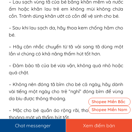
– Lau sạch vùng tã của bé bằng khăn mềm và nước
ấm hoặc khăn lau trẻ em không mùi không chứa
cồn. Tránh dùng khăn ướt có cồn để vệ sinh cho bé.
– Sau khi lau sạch da, hãy thoa kem chống hăm cho
bé.
– Hãy cân nhắc chuyển từ tã vải sang tã dùng một
lần vì chúng có khả năng thấm hút tốt hơn.
– Đảm bảo tã của bé vừa vặn, không quá nhỏ hoặc
quá chật.
– Không nên đóng tã bỉm cho bé cả ngày, hãy dành
vài tiếng một ngày cho trẻ “nghỉ” đóng bỉm để vùng
da bìu được thông thoáng.
Shopee Miền Bắc
Shopee Miền Nam
– Mặc cho bé quần áo rộng rãi, thoải mái, chất liệu
thoáng mát và thấm hút tốt.
Chat messenger
Xem điểm bán