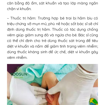
cân bằng độ ẩm, sát khuẩn và tạo lớp màng ngăn
chặn vi khuẩn.
– Thuốc trị hăm: Trường hợp bé trai bị hăm bìu có
triệu chứng vỡ mụn mủ, phù nề hoặc sốt bác sĩ sẽ chỉ
định dùng thuốc trị hăm. Thuốc có tác dụng chống
viêm giúp giảm sưng đỏ và ngứa cho bé. Bác sĩ cũng
có thể chỉ định cho trẻ dùng thuốc sát trùng để tiêu
diệt vi khuẩn và nấm để giảm tình trạng viêm nhiễm;
dùng thuốc kháng sinh để ức chế, diệt vi khuẩn gây
viêm nhiễm.