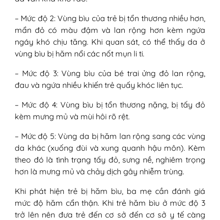
– Mức độ 2: Vùng bìu của trẻ bị tổn thương nhiều hơn,
mẩn đỏ có màu đậm và lan rộng hơn kèm ngứa
ngáy khó chịu tăng. Khi quan sát, có thể thấy da ở
vùng bìu bị hăm nổi các nốt mụn li ti.
– Mức độ 3: Vùng bìu của bé trai ửng đỏ lan rộng,
đau và ngứa nhiều khiến trẻ quấy khóc liên tục.
– Mức độ 4: Vùng bìu bị tổn thương nặng, bị tấy đỏ
kèm mưng mủ và mùi hôi rõ rệt.
– Mức độ 5: Vùng da bị hăm lan rộng sang các vùng
da khác (xuống đùi và xung quanh hậu môn). Kèm
theo đó là tình trạng tấy đỏ, sưng nề, nghiêm trọng
hơn là mưng mủ và chảy dịch gây nhiễm trùng.
Khi phát hiện trẻ bị hăm bìu, ba mẹ cần đánh giá
mức độ hăm cẩn thận. Khi trẻ hăm bìu ở mức độ 3
trở lên nên đưa trẻ đến cơ sở đến cơ sở y tế càng