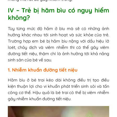
IV – Trẻ bị hăm bìu có nguy hiểm
không?
Tùy từng mức độ hăm ở bìu mà sẽ có những ảnh
hưởng khác nhau tới sinh hoạt và sức khỏe của trẻ.
Trường hợp em bé bị hăm bìu nặng với dấu hiệu lở
loét, chảy dịch và viêm nhiễm thì có thể gây viêm
đường tiết niệu, thậm chí là ảnh hưởng tới khả năng
sinh sản của bé về sau.
1. Nhiễm khuẩn đường tiết niệu
Hăm bìu ở bé trai kéo dài không điều trị tạo điều
kiện thuận lợi cho vi khuẩn phát triển sinh sôi và tấn
công cơ thể. Hậu quả là bé trai có thể bị viêm nhiễm
gây nhiễm khuẩn đường tiết niệu.