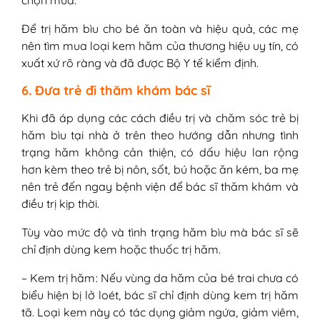
chọn mua.
Để trị hăm bìu cho bé ăn toàn và hiệu quả, các mẹ
nên tìm mua loại kem hăm của thương hiệu uy tín, có
xuất xứ rõ ràng và đã được Bộ Y tế kiểm định.
6. Đưa trẻ đi thăm khám bác sĩ
Khi đã áp dụng các cách điều trị và chăm sóc trẻ bị
hăm bìu tại nhà ở trên theo hướng dẫn nhưng tình
trạng hăm không cản thiện, có dấu hiệu lan rộng
hơn kèm theo trẻ bị nôn, sốt, bú hoặc ăn kém, ba mẹ
nên trẻ đến ngay bệnh viện để bác sĩ thăm khám và
điều trị kịp thời.
Tùy vào mức độ và tình trạng hăm bìu mà bác sĩ sẽ
chỉ định dùng kem hoặc thuốc trị hăm.
– Kem trị hăm: Nếu vùng da hăm của bé trai chưa có
biểu hiện bị lở loét, bác sĩ chỉ định dùng kem trị hăm
tã. Loại kem này có tác dụng giảm ngứa, giảm viêm,