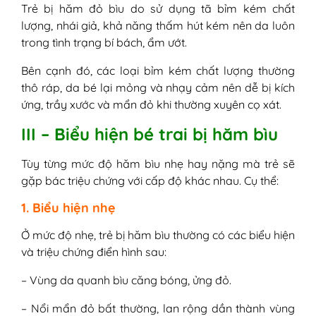
Trẻ bị hăm đỏ bìu do sử dụng tã bỉm kém chất
lượng, nhái giả, khả năng thấm hút kém nên da luôn
trong tình trạng bí bách, ẩm ướt.
Bên cạnh đó, các loại bỉm kém chất lượng thường
thô ráp, da bé lại mỏng và nhạy cảm nên dễ bị kích
ứng, trầy xước và mẩn đỏ khi thường xuyên cọ xát.
III – Biểu hiện bé trai bị hăm bìu
Tùy từng mức độ hăm bìu nhẹ hay nặng mà trẻ sẽ
gặp bác triệu chứng với cấp độ khác nhau. Cụ thể:
1. Biểu hiện nhẹ
Ở mức độ nhẹ, trẻ bị hăm bìu thường có các biểu hiện
và triệu chứng điển hình sau:
– Vùng da quanh bìu căng bóng, ửng đỏ.
– Nổi mẩn đỏ bất thường, lan rộng dần thành vùng