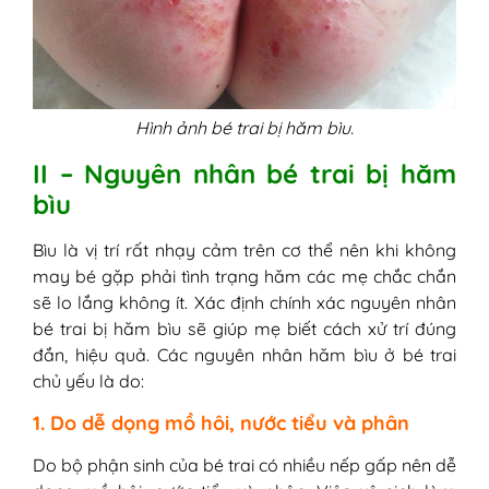
3. Tránh kem steroid
4. Chọn sữa tắm dịu nhẹ
5. Ăn uống hợp lý
VII - Cách phòng ngừa hăm bìu ở bé trai
Hình ảnh bé trai bị hăm bìu.
II – Nguyên nhân bé trai bị hăm
bìu
Bìu là vị trí rất nhạy cảm trên cơ thể nên khi không
may bé gặp phải tình trạng hăm các mẹ chắc chắn
sẽ lo lắng không ít. Xác định chính xác nguyên nhân
bé trai bị hăm bìu sẽ giúp mẹ biết cách xử trí đúng
đắn, hiệu quả. Các nguyên nhân hăm bìu ở bé trai
chủ yếu là do:
1. Do dễ dọng mồ hôi, nước tiểu và phân
Do bộ phận sinh của bé trai có nhiều nếp gấp nên dễ