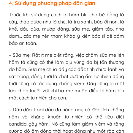
4. Sử dụng phương pháp dân gian
Trước khi sử dụng cách trị hăm bìu cho bé bằng lá
cây, thảo dược như lá chè, lá trà xanh, búp ổi non, lá
khế, dầu dừa, mướp đắng, sữa mẹ, giấm táo, nha
đam… các mẹ nên tham khảo ý kiến bác sĩ để đảm
bảo an toàn.
– Sữa mẹ: Rất ít mẹ biết rằng, việc chấm sữa mẹ lên
hăm tã cũng có thể làm dịu vùng da bị tổn thương
do hăm. Sữa mẹ chứa đầy các đặc tính chữa lành và
sát trùng, đồng thời là chất dưỡng ẩm tự nhiên đồng
thời cũng có tác dụng chống viêm. Đây cũng là một
lựa chọn tuyệt vời khi ba mẹ muốn điều trị hăm bìu
một cách tự nhiên cho con.
– Dầu dừa: Loại dầu đa năng này có đặc tính chống
nấm và kháng khuẩn tự nhiên có thể tiêu diệt
candida gây hăm. Nó cũng làm giảm viêm và tăng
cường độ ẩm đồng thời hoạt động như một rào cản