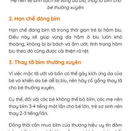
Mẹ nên vệ sinh sạch sẽ vùng da bìu, thay tã bỉm cho
bé thường xuyên.
2. Hạn chế đóng bỉm
Hạn chế đóng bỉm tã trong thời gian trẻ bị hăm bìu.
Điều này sẽ giúp vùng da hăm ở bìu luôn khô
thoáng, không bị bí bách và ẩm ướt, tình trạng hăm
bìu theo đó cũng được cải thiện rõ rệt.
3. Thay tã bỉm thường xuyên
Vì việc mặc tã ướt và bẩn có thể gây kích ứng da của
bé và khiến da bé dễ bị bìu, nên hãy cố gắng thay tã
cho bé thường xuyên.
Cụ thể, đối với các bé không thể bỏ bỉm, các mẹ nên
thay bỉm 3-4 tiếng một lần cho bé lớn, trẻ sơ sinh nên
thay 2-3 tiếng/lần.
Đồng thời cần mua bỉm của thương hiệu uy tín đảm