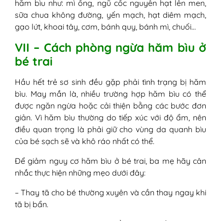
hăm bìu như: mì ống, ngũ cốc nguyên hạt lên men,
sữa chua không đường, yến mạch, hạt diêm mạch,
gạo lứt, khoai tây, cơm, bánh quy, bánh mì, chuối…
VII – Cách phòng ngừa hăm bìu ở
bé trai
Hầu hết trẻ sơ sinh đều gặp phải tình trạng bị hăm
bìu. May mắn là, nhiều trường hợp hăm bìu có thể
được ngăn ngừa hoặc cải thiện bằng các bước đơn
giản. Vì hăm bìu thường do tiếp xúc với độ ẩm, nên
điều quan trọng là phải giữ cho vùng da quanh bìu
của bé sạch sẽ và khô ráo nhất có thể.
Để giảm nguy cơ hăm bìu ở bé trai, ba mẹ hãy cân
nhắc thực hiện những mẹo dưới đây:
– Thay tã cho bé thường xuyên và cần thay ngay khi
tã bị bẩn.