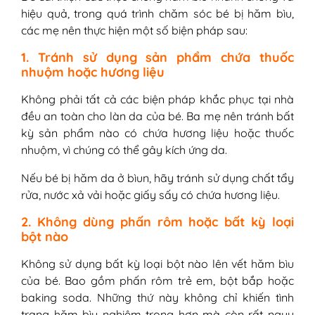
hiệu quả, trong quá trình chăm sóc bé bị hăm bìu,
các mẹ nên thực hiện một số biện pháp sau:
1. Tránh sử dụng sản phẩm chứa thuốc
nhuộm hoặc hương liệu
Không phải tất cả các biện pháp khắc phục tại nhà
đều an toàn cho làn da của bé. Ba mẹ nên tránh bất
kỳ sản phẩm nào có chứa hương liệu hoặc thuốc
nhuộm, vì chúng có thể gây kích ứng da.
Nếu bé bị hăm da ở bìun, hãy tránh sử dụng chất tẩy
rửa, nước xả vải hoặc giấy sấy có chứa hương liệu.
2. Không dùng phấn rôm hoặc bất kỳ loại
bột nào
Không sử dụng bất kỳ loại bột nào lên vết hăm bìu
của bé. Bao gồm phấn rôm trẻ em, bột bắp hoặc
baking soda. Những thứ này không chỉ khiến tình
trạng hăm bìu nghiêm trọng hơn mà còn rất nguy