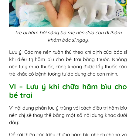
Trẻ bị hăm bùi nặng ba mẹ nên đưa con đi thăm
khám bác sĩ ngay.
Lưu ý: Các mẹ nên tuân thủ theo chỉ định của bác sĩ
khi điều trị hăm bìu cho bé trai bằng thuốc. Không
nên tự ý mua thuốc, cũng không được lấy thuốc của
trẻ khác có bệnh tương tự áp dụng cho con mình.
VI – Lưu ý khi chữa hăm bìu cho
bé trai
Vì nội dung phần lưu ý trùng với cách điều trị hăm bìu
nên chị sẽ thay thế bằng một số nội dung khác dưới
đây:
Để cải thiện các triệu chứng hăm bìu nhanh chóng và