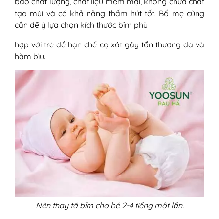
bảo chất lượng, chất liệu mềm mại, không chứa chất
tạo mùi và có khả năng thấm hút tốt. Bố mẹ cũng
cần để ý lựa chọn kích thước bỉm phù
hợp với trẻ để hạn chế cọ xát gây tổn thương da và
hăm bìu.
Nên thay tã bỉm cho bé 2-4 tiếng một lần.