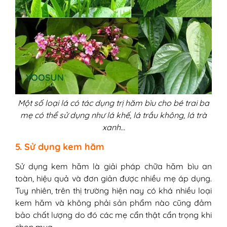
Một số loại lá có tác dụng trị hăm bìu cho bé trai ba
mẹ có thể sử dụng như lá khế, lá trầu không, lá trà
xanh…
5. Sử dụng kem hăm
Sử dụng kem hăm là giải pháp chữa hăm bìu an
toàn, hiệu quả và đơn giản được nhiều mẹ áp dụng.
Tuy nhiên, trên thị trường hiện nay có khá nhiều loại
kem hăm và không phải sản phẩm nào cũng đảm
bảo chất lượng do đó các mẹ cẩn thật cẩn trọng khi