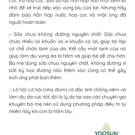
cốc trà hoa cúc. Sau đó đổ hỗn hợp vào một bình xịt
nhỏ để xịt trực tiếp vào vùng bìu của bé. Nhưng hãy
đảm bảo hỗn hợp nước hoa cúc và mật ong đã
nguội hoàn toàn.
– Sữa chua không đường nguyên chất: Sữa chua
chứa nhiều lợi khuẩn và vi khuẩn có lợi, giúp tái lập
cơ chế chữa lành của da. Kết cấu mát lạnh của nó
giúp làm dịu vùng da bị hăm và giúp bé dễ chịu hơn.
Ba mẹ dùng sữa chua nguyên chất, không đường vì
bất kỳ loại đường nào thêm vào cũng có thể gây
kích ứng phát ban thêm.
– Lô hội: Lô hội (nha đam) có đặc tính chống viêm và
làm dịu da cực tốt, đó là lý do tại sao các chuyên gia
khuyên ba mẹ nên sử dụng phương pháp điều trị tự
nhiên này khi con bị hăm bìu.