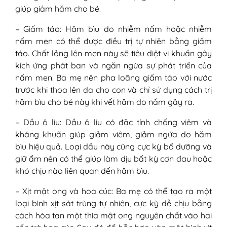
giúp giảm hăm cho bé.
– Giấm táo: Hăm bìu do nhiễm nấm hoặc nhiễm
nấm men có thể được điều trị tự nhiên bằng giấm
táo. Chất lỏng lên men này sẽ tiêu diệt vi khuẩn gây
kích ứng phát ban và ngăn ngừa sự phát triển của
nấm men. Ba mẹ nên pha loãng giấm táo với nước
trước khi thoa lên da cho con và chỉ sử dụng cách trị
hăm bìu cho bé này khi vết hăm do nấm gây ra.
– Dầu ô liu: Dầu ô liu có đặc tính chống viêm và
kháng khuẩn giúp giảm viêm, giảm ngứa do hăm
bìu hiệu quả. Loại dầu này cũng cực kỳ bổ dưỡng và
giữ ẩm nên có thể giúp làm dịu bất kỳ cơn đau hoặc
khó chịu nào liên quan đến hăm bìu.
– Xịt mật ong và hoa cúc: Ba mẹ có thể tạo ra một
loại bình xịt sát trùng tự nhiên, cực kỳ dễ chịu bằng
cách hòa tan một thìa mật ong nguyên chất vào hai