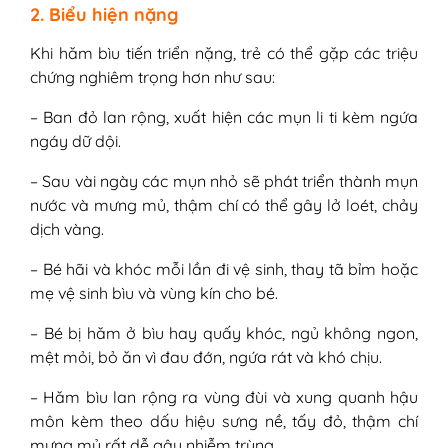
2. Biểu hiện nặng
Khi hăm bìu tiến triển nặng, trẻ có thể gặp các triệu
chứng nghiêm trọng hơn như sau:
– Ban đỏ lan rộng, xuất hiện các mụn li ti kèm ngứa
ngáy dữ dội.
– Sau vài ngày các mụn nhỏ sẽ phát triển thành mụn
nước và mưng mủ, thậm chí có thể gây lở loét, chảy
dịch vàng.
– Bé hãi và khóc mỗi lần đi vệ sinh, thay tã bỉm hoặc
mẹ vệ sinh bìu và vùng kín cho bé.
– Bé bị hăm ở bìu hay quấy khóc, ngủ không ngon,
mệt mỏi, bỏ ăn vì đau đớn, ngứa rát và khó chịu.
– Hăm bìu lan rộng ra vùng đùi và xung quanh hậu
môn kèm theo dấu hiệu sưng nề, tấy đỏ, thậm chí
mưng mủ rất dễ gây nhiễm trùng.