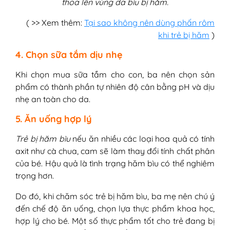
thoa lên vùng da bìu bị hăm.
( >> Xem thêm:
Tại sao không nên dùng phấn rôm
khi trẻ bị hăm
)
4. Chọn sữa tắm dịu nhẹ
Khi chọn mua sữa tắm cho con, ba nên chọn sản
phẩm có thành phần tự nhiên độ cân bằng pH và dịu
nhẹ an toàn cho da.
5. Ăn uống hợp lý
Trẻ bị hăm bìu
nếu ăn nhiều các loại hoa quả có tính
axit như cà chua, cam sẽ làm thay đổi tính chất phân
của bé. Hậu quả là tình trạng hăm bìu có thể nghiêm
trọng hơn.
Do đó, khi chăm sóc trẻ bị hăm bìu, ba mẹ nên chú ý
đến chế độ ăn uống, chọn lựa thực phẩm khoa học,
hợp lý cho bé. Một số thực phẩm tốt cho trẻ đang bị