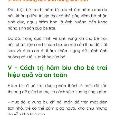
Đặc biệt, bé trai bị hăm bìu do nhiễm nấm candida
nếu không điều trị kịp thời có thể gây viêm bộ phận
sinh dục, nguy hiểm hơn là ảnh hưởng đến khác
năng sinh sản của bé trai.
Do đó, trong quá trình vệ sinh vùng kín cho bé trai,
nếu phát hiện con bị hăm bìu, ba mẹ cần theo dõi sát
sao và đưa con đi thăm khám ngay để tránh ảnh
hưởng xấu tới sức khỏe của bé.
V – Cách trị hăm bìu cho bé trai
hiệu quả và an toàn
Hăm bìu ở bé trai được phân thành 5 mức độ tổn
thương để giúp ba mẹ có cách xử trí tương ứng, gồm:
– Mức độ 1: Vùng bìu chỉ nổi mẩn đỏ trên một diện
tích nhỏ, trẻ có thể cảm giác ngứa, khó chịu nhưng
da vẫn khá khô ráo.