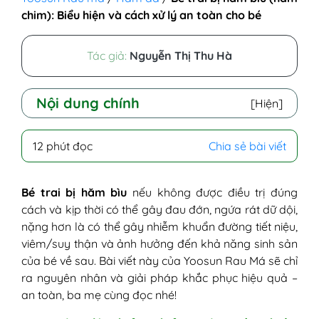
chim): Biểu hiện và cách xử lý an toàn cho bé
Tác giả:
Nguyễn Thị Thu Hà
Nội dung chính
[Hiện]
I - Bìu là bộ phận gì, có chức năng như thế
12 phút đọc
Chia sẻ bài viết
nào?
II - Nguyên nhân bé trai bị hăm bìu
1. Do dễ dọng mồ hôi, nước tiểu và
Bé trai bị hăm bìu
nếu không được điều trị đúng
phân
cách và kịp thời có thể gây đau đớn, ngứa rát dữ dội,
2. Khả năng lây chéo vi khuẩn cao
nặng hơn là có thể gây nhiễm khuẩn đường tiết niệu,
3. Do không thay tã bỉm thường
viêm/suy thận và ảnh hưởng đến khả năng sinh sản
xuyên
của bé về sau. Bài viết này của Yoosun Rau Má sẽ chỉ
4. Do sử dụng tã bỉm kém chất lượng
ra nguyên nhân và giải pháp khắc phục hiệu quả –
III - Biểu hiện bé trai bị hăm bìu
an toàn, ba mẹ cùng đọc nhé!
1. Biểu hiện nhẹ