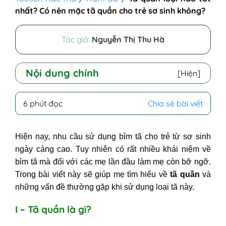
nhất? Có nên mặc tã quần cho trẻ sơ sinh không?
Tác giả:
Nguyễn Thị Thu Hà
Nội dung chính
[Hiện]
I - Tã quần là gì?
6 phút đọc
Chia sẻ bài viết
II - Có nên mặc tã quần cho trẻ sơ
sinh?
Hiện nay, nhu cầu sử dụng bỉm tã cho trẻ từ sơ sinh
III - Tã quần loại nào tốt nhất?
ngày càng cao. Tuy nhiên có rất nhiều khái niệm về
IV - Những vấn đề thường gặp khi
bỉm tã mà đối với các mẹ lần đầu làm mẹ còn bỡ ngỡ.
bé mặc tã quần và cách khắc
Trong bài viết này sẽ giúp mẹ tìm hiểu về
tã quần
và
phục
những vấn đề thường gặp khi sử dụng loại tã này.
I – Tã quần là gì?