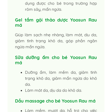
dụng được cho bé trong trường hợp
rôm sảy, mẩn ngứa.
Gel tắm gội thảo dược Yoosun Rau
má
Giúp làm sạch nhẹ nhàng, làm mát, dịu da,
giảm tình trạng khô da, góp phần ngăn
ngừa mẩn ngứa.
Sữa dưỡng ẩm cho bé Yoosun Rau
má
Dưỡng ẩm, làm mềm da, giảm tình
trạng khô da, giảm mẩn ngứa do khô
da.
Làm mát da, dịu da do khô da.
Dầu massage cho bé Yoosun Rau má
Làm mềm, mượt da, hỗ trợ cho việc