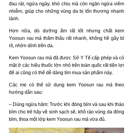
đau rát, ngứa ngáy, khó chịu mà còn ngăn ngừa viêm
nhiễm, giúp cho những vùng da bị tổn thương nhanh
lành.
Hơn nữa, dù dưỡng ẩm rất tốt nhưng chất kem
Yoosun rau má thẩm thấu rất nhanh, không hề gây bí
rít, nhờn dính trên da.
Kem Yoosun rau má đã được Sở Y Tế cấp phép và có
mặt ở các hiệu thuốc lớn nhỏ trên toàn quốc rất tiện lợi
để ai cũng có thể dễ dàng tìm mua sản phẩm này.
Các mẹ có thể sử dụng kem Yoosun rau má theo
hướng dẫn sau:
– Dùng ngừa hăm: Trước khi đóng bỉm và sau khi tháo
bỉm cho trẻ hãy vệ sinh sạch sẽ, khô ráo vùng da đóng
bỉm, thoa một lớp kem Yoosun rau má vừa đủ.