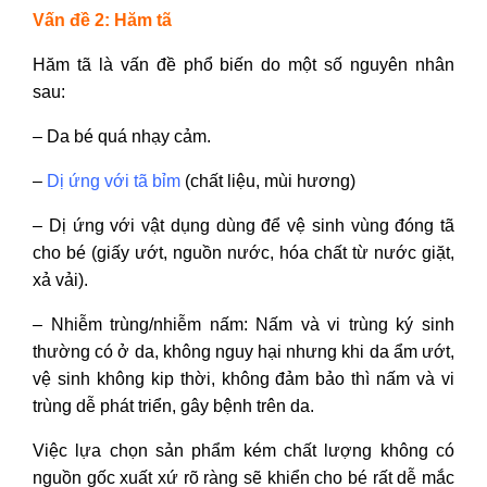
Vấn đề 2: Hăm tã
Hăm tã là vấn đề phổ biến do một số nguyên nhân
sau:
– Da bé quá nhạy cảm.
–
Dị ứng với tã bỉm
(chất liệu, mùi hương)
– Dị ứng với vật dụng dùng để vệ sinh vùng đóng tã
cho bé (giấy ướt, nguồn nước, hóa chất từ nước giặt,
xả vải).
– Nhiễm trùng/nhiễm nấm: Nấm và vi trùng ký sinh
thường có ở da, không nguy hại nhưng khi da ẩm ướt,
vệ sinh không kip thời, không đảm bảo thì nấm và vi
trùng dễ phát triển, gây bệnh trên da.
Việc lựa chọn sản phẩm kém chất lượng không có
nguồn gốc xuất xứ rõ ràng sẽ khiển cho bé rất dễ mắc