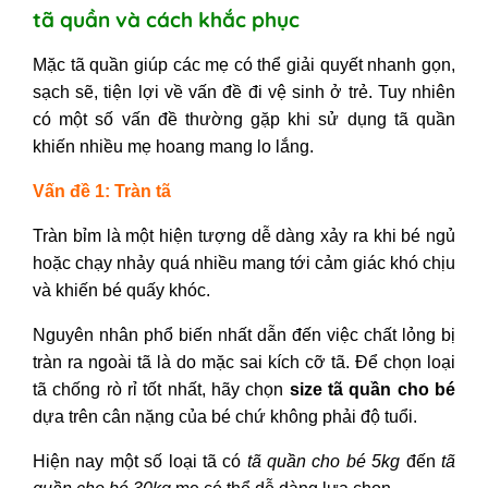
tã quần và cách khắc phục
Mặc tã quần giúp các mẹ có thể giải quyết nhanh gọn,
sạch sẽ, tiện lợi về vấn đề đi vệ sinh ở trẻ. Tuy nhiên
có một số vấn đề thường gặp khi sử dụng tã quần
khiến nhiều mẹ hoang mang lo lắng.
Vấn đề 1: Tràn tã
Tràn bỉm là một hiện tượng dễ dàng xảy ra khi bé ngủ
hoặc chạy nhảy quá nhiều mang tới cảm giác khó chịu
và khiến bé quấy khóc.
Nguyên nhân phổ biến nhất dẫn đến việc chất lỏng bị
tràn ra ngoài tã là do mặc sai kích cỡ tã. Để chọn loại
tã chống rò rỉ tốt nhất, hãy chọn
size tã quần cho bé
dựa trên cân nặng của bé chứ không phải độ tuổi.
Hiện nay một số loại tã có
tã quần cho bé 5kg
đến
tã