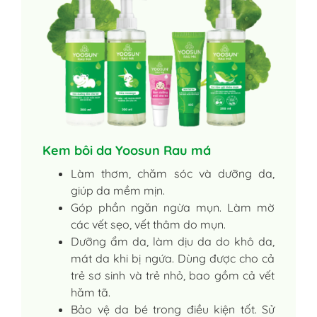
Kem bôi da Yoosun Rau má
Làm thơm, chăm sóc và dưỡng da,
giúp da mềm mịn.
Góp phần ngăn ngừa mụn. Làm mờ
các vết sẹo, vết thâm do mụn.
Dưỡng ẩm da, làm dịu da do khô da,
mát da khi bị ngứa. Dùng được cho cả
trẻ sơ sinh và trẻ nhỏ, bao gồm cả vết
hăm tã.
Bảo vệ da bé trong điều kiện tốt. Sử