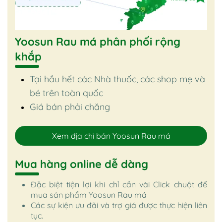
Yoosun Rau má phân phối rộng
khắp
Tại hầu hết các Nhà thuốc, các shop mẹ và
bé trên toàn quốc
Giá bán phải chăng
Xem địa chỉ bán Yoosun Rau má
Mua hàng online dễ dàng
Đặc biệt tiện lợi khi chỉ cần vài Click chuột để
mua sản phẩm Yoosun Rau má
Các sự kiện ưu đãi và trợ giá được thực hiện liên
tục.