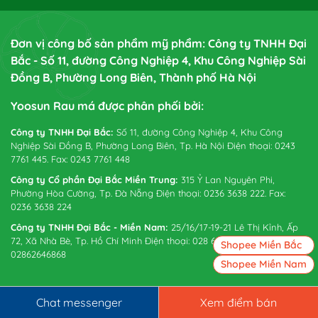
Đơn vị công bố sản phẩm mỹ phẩm: Công ty TNHH Đại
Bắc - Số 11, đường Công Nghiệp 4, Khu Công Nghiệp Sài
Đồng B, Phường Long Biên, Thành phố Hà Nội
Yoosun Rau má được phân phối bởi:
Công ty TNHH Đại Bắc:
Số 11, đường Công Nghiệp 4, Khu Công
Nghiệp Sài Đồng B, Phường Long Biên, Tp. Hà Nội Điện thoại: 0243
7761 445. Fax: 0243 7761 448
Công ty Cổ phần Đại Bắc Miền Trung:
315 Ỷ Lan Nguyên Phi,
Phường Hòa Cường, Tp. Đà Nẵng Điện thoại: 0236 3638 222. Fax:
0236 3638 224
Công ty TNHH Đại Bắc - Miền Nam:
25/16/17-19-21 Lê Thị Kỉnh, Ấp
72, Xã Nhà Bè, Tp. Hồ Chí Minh Điện thoại: 028 6265 0738. Fax:
Shopee Miền Bắc
02862646868
Shopee Miền Nam
Chat messenger
Xem điểm bán