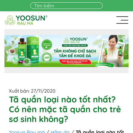
Skip to main content
Xuất bản: 27/11/2020
Tã quần loại nào tốt nhất?
Có nên mặc tã quần cho trẻ
sơ sinh không?
Yoosun Rau má
/
Hăm da
/
Tã quần loại nào tốt