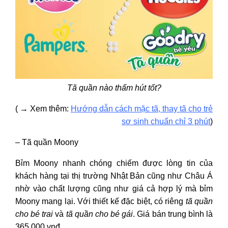
Tã quần nào thấm hút tốt?
( → Xem thêm:
Hướng dẫn cách mặc tã, thay tã cho trẻ
sơ sinh chuẩn chỉ 3 phút
)
– Tã quần Moony
Bỉm Moony nhanh chóng chiếm được lòng tin của
khách hàng tại thị trường Nhật Bản cũng như Châu Á
nhờ vào chất lượng cũng như giá cả hợp lý mà bỉm
Moony mang lại. Với thiết kế đặc biệt, có riêng
tã quần
cho bé trai
và
tã quần cho bé gái
. Giá bán trung bình là
365.000 vnđ.