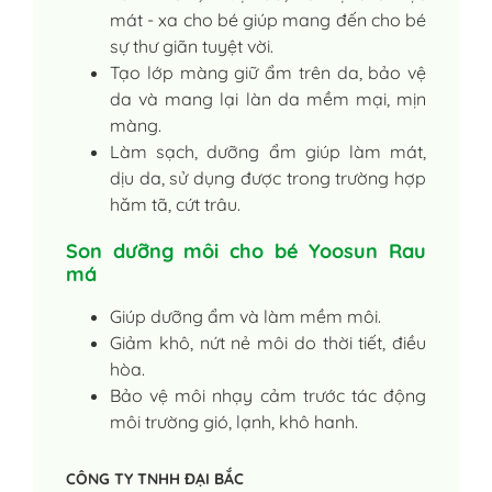
mát - xa cho bé giúp mang đến cho bé
sự thư giãn tuyệt vời.
Tạo lớp màng giữ ẩm trên da, bảo vệ
da và mang lại làn da mềm mại, mịn
màng.
Làm sạch, dưỡng ẩm giúp làm mát,
dịu da, sử dụng được trong trường hợp
hăm tã, cứt trâu.
Son dưỡng môi cho bé Yoosun Rau
má
Giúp dưỡng ẩm và làm mềm môi.
Giảm khô, nứt nẻ môi do thời tiết, điều
hòa.
Bảo vệ môi nhạy cảm trước tác động
môi trường gió, lạnh, khô hanh.
CÔNG TY TNHH ĐẠI BẮC