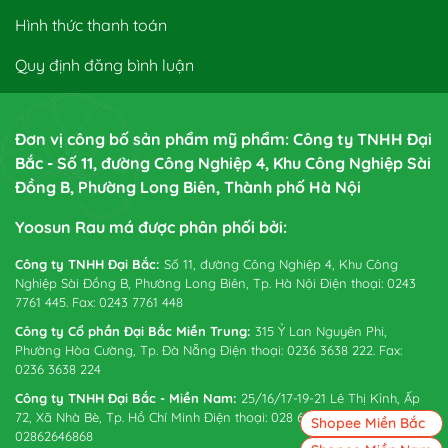
Hình thức thanh toán
Quy định đăng bình luận
Đơn vị công bố sản phẩm mỹ phẩm: Công ty TNHH Đại
Bắc - Số 11, đường Công Nghiệp 4, Khu Công Nghiệp Sài
Đồng B, Phường Long Biên, Thành phố Hà Nội
Yoosun Rau má được phân phối bởi:
Công ty TNHH Đại Bắc:
Số 11, đường Công Nghiệp 4, Khu Công
Nghiệp Sài Đồng B, Phường Long Biên, Tp. Hà Nội Điện thoại: 0243
7761 445. Fax: 0243 7761 448
Công ty Cổ phần Đại Bắc Miền Trung:
315 Ỷ Lan Nguyên Phi,
Phường Hòa Cường, Tp. Đà Nẵng Điện thoại: 0236 3638 222. Fax:
0236 3638 224
Công ty TNHH Đại Bắc - Miền Nam:
25/16/17-19-21 Lê Thị Kỉnh, Ấp
72, Xã Nhà Bè, Tp. Hồ Chí Minh Điện thoại: 028 6265 0738. Fax:
Shopee Miền Bắc
02862646868