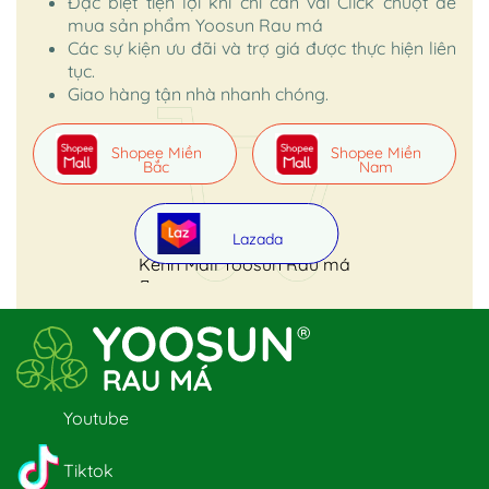
Đặc biệt tiện lợi khi chỉ cần vài Click chuột để
mua sản phẩm Yoosun Rau má
Các sự kiện ưu đãi và trợ giá được thực hiện liên
tục.
Giao hàng tận nhà nhanh chóng.
Shopee Miền
Shopee Miền
Bắc
Nam
Lazada
Kênh Mall Yoosun Rau má
Youtube
Tiktok