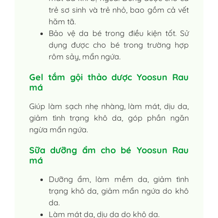
trẻ sơ sinh và trẻ nhỏ, bao gồm cả vết
hăm tã.
Bảo vệ da bé trong điều kiện tốt. Sử
dụng được cho bé trong trường hợp
rôm sảy, mẩn ngứa.
Gel tắm gội thảo dược Yoosun Rau
má
Giúp làm sạch nhẹ nhàng, làm mát, dịu da,
giảm tình trạng khô da, góp phần ngăn
ngừa mẩn ngứa.
Sữa dưỡng ẩm cho bé Yoosun Rau
má
Dưỡng ẩm, làm mềm da, giảm tình
trạng khô da, giảm mẩn ngứa do khô
da.
Làm mát da, dịu da do khô da.