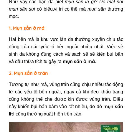
Như vậy các bạn đã biết
mụn sần là gì
?
Da mặt nổi
mụn sần sùi
có biểu.
vị trí có thể mà
mụn sẩn
thường
mọc.
1. Mụn sần ở má
Hai bên má là khu vực làn da thường xuyên chịu tác
động của các yếu tố bên ngoài nhiều nhất. Việc vệ
sinh da không đúng cách và sạch sẽ sẽ kiến bụi bẩn
mụn sần ở má
và dầu thừa tích tụ gây ra
.
2. Mụn sần ở trán
Tương tự như má, vùng trán cũng chịu nhiều tác động
từ các yếu tố bên ngoài, ngay cả khi đeo khẩu trang
cũng không thể che được kín được vùng trán. Điều
mụn sẩn
này khiến bụi bẩn bám vào rất nhiều, do đó
liti
cũng thường xuất hiện trên trán.