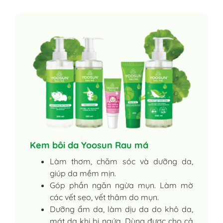
Kem bôi da Yoosun Rau má
Làm thơm, chăm sóc và dưỡng da,
giúp da mềm mịn.
Góp phần ngăn ngừa mụn. Làm mờ
các vết sẹo, vết thâm do mụn.
Dưỡng ẩm da, làm dịu da do khô da,
mát da khi bị ngứa. Dùng được cho cả