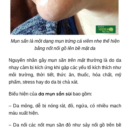
Mụn sẩn là một dạng mụn trứng cá viêm nhẹ thể hiện
bằng nốt nổi gồ lên bề mặt da
Nguyên nhân gây
mụn sần trên mặt
thường là do da
nhạy cảm bị kích ứng khi gặp các yếu tố kích thích như
môi trường, thời tiết, thức ăn, thuốc, hóa chất, mỹ
phẩm, stress hay do da bị chà xát.
da mụn sần sùi
Biểu hiện của
bao gồm:
– Da mỏng, dễ bị nóng rát, đỏ, ngứa, có nhiều mạch
máu xuất hiện.
– Da nổi các nốt mụn sần đỏ như sảy nổi gồ trên bề