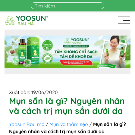
Skip to main content
Xuất bản: 19/06/2020
Mụn sẩn là gì? Nguyên nhân
và cách trị mụn sần dưới da
Yoosun Rau má
/
Mụn và thâm sẹo
/
Mụn sẩn là gì?
Nguyên nhân và cách trị mụn sần dưới da