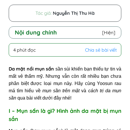
Tác giả:
Nguyễn Thị Thu Hà
Nội dung chính
[Hiện]
I - Mụn sẩn là gì? Hình ảnh da mặt
4 phút đọc
Chia sẻ bài viết
bị mụn sần
II - Vị trí thường bị mụn sẩn dưới da
Da mặt nổi mụn sẩn
sần sùi khiến bạn thiếu tự tin và
1. Mụn sần ở má
mất vẻ thẩm mỹ. Nhưng vẫn còn rất nhiều bạn chưa
2. Mụn sần ở trán
phân biệt được loại mụn này. Hãy cùng Yoosun rau
3. Mụn sần ở mông
má tìm hiểu về
mụn sần trên mặt
và
cách trị da mụn
4. Mụn sần ở mũi
sần
qua bài viết dưới đây nhé!
III - 2 Cách trị mụn sẩn dưới da
ngay tại nhà
I – Mụn sẩn là gì? Hình ảnh da mặt bị mụn
1. Thuốc trị mụn sẩn
sần
2. Cách trị mụn sẩn không nhân