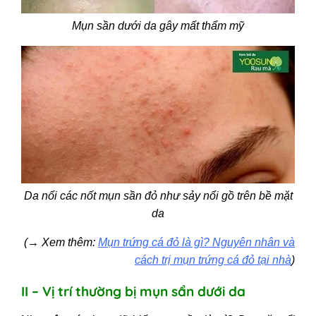
Mụn sần dưới da gây mất thẩm mỹ
Da nổi các nốt mụn sần đỏ như sảy nổi gồ trên bề mặt
da
(
→
Xem thêm:
Mụn trứng cá đỏ là gì? Nguyên nhân và
cách trị mụn trứng cá đỏ tại nhà
)
II – Vị trí thường bị mụn sẩn dưới da