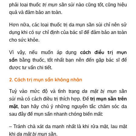
phải loại thuốc
trị mụn sần sùi
nào cũng tốt, cũng hiệu
quả và đảm bảo an toàn.
Hơn nữa, các loại thuốc trị da mụn sần sùi
chỉ nên sử
dụng khi có sự chỉ định của bác sĩ để đảm bảo an toàn
cho sức khỏe.
cách điều trị mụn
Vì vậy, nếu muốn áp dụng
sẩn
bằng thuốc, tốt nhất bạn nên đến gặp bác sĩ để
được tư vấn chi tiết.
2. Cách trị mụn sẩn không nhân
Tuỳ vào mức độ và tình trạng
da mặt bị mụn sần
sùi
mà có cách điều trị thích hợp. Để
trị mụn sần trên
mặt
, bạn hãy chú ý những nguyên tắc chăm sóc da
sau đây để mụn sẩn
nhanh chóng biến mất:
– Tránh chà xát da mạnh nhất là khi rửa mặt, lau mặt
khi
da mặt bị mụn sần
.