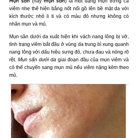
Mụn sẩn
mụn sần
(hay
) là một dạng mụn trứng cá
viêm nhẹ thể hiện bằng nốt nổi gồ lên bề mặt da với
kích thước nhỏ li ti và có màu đỏ nhưng không có
nhân mụn và mủ.
Mụn sần dưới da xuất hiện khi vách nang lông bị vỡ,
tình trạng viêm bắt đầu ở vùng da trung bì xung quanh
nang lông với dấu hiệu sưng đỏ, chưa đau và nóng rõ
rệt.
Mụn sẩn dưới da
giai đoạn đầu của mụn viêm và
có thể chuyển sang mụn mủ nếu viêm nặng kèm theo
mủ.