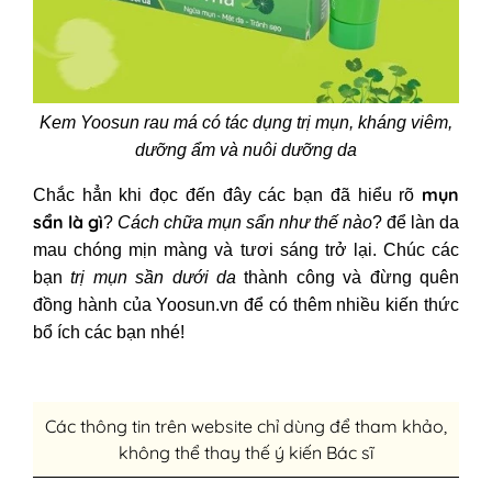
Kem Yoosun rau má có tác dụng trị mụn, kháng viêm,
dưỡng ẩm và nuôi dưỡng da
mụn
Chắc hẳn khi đọc đến đây các bạn đã hiểu rõ
sẩn là gì
?
Cách chữa mụn sẩn
như thế nào
? để làn da
mau chóng mịn màng và tươi sáng trở lại. Chúc các
bạn
trị mụn sần dưới da
thành công và đừng quên
đồng hành của Yoosun.vn để có thêm nhiều kiến thức
bổ ích các bạn nhé!
Các thông tin trên website chỉ dùng để tham khảo,
không thể thay thế ý kiến Bác sĩ