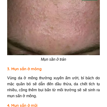
Mụn sần ở trán
3. Mụn sần ở mông
Vùng da ở mông thường xuyên ẩm ướt, bí bách do
mặc quần bó sẽ dẫn đến dầu thừa, da chết tích tụ
nhiều, cộng thêm bụi bẩn từ môi trường sẽ sẽ sinh ra
mụn sẩn ở mông.
4. Mụn sần ở mũi