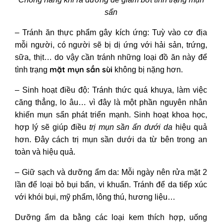
sẩn
– Tránh ăn thực phẩm gây kích ứng: Tuỳ vào cơ địa
mỗi người, có người sẽ bị dị ứng với hải sản, trứng,
sữa, thịt… do vậy cần tránh những loại đồ ăn này để
mặt mụn sần sùi
tình trạng
không bị nặng hơn.
– Sinh hoạt điều độ: Tránh thức quá khuya, làm việc
căng thẳng, lo âu… vì đây là một phần nguyên nhân
khiến mụn sẩn phát triển mạnh. Sinh hoạt khoa học,
hợp lý sẽ giúp điều
trị mụn sần ẩn dưới da
hiệu quả
hơn. Đây cách trị mụn sần dưới da
từ bên trong an
toàn và hiệu quả.
– Giữ sạch và dưỡng ẩm da: Mỗi ngày nên rửa mặt 2
lần để loại bỏ bụi bẩn, vi khuẩn. Tránh để da tiếp xúc
với khói bụi, mỹ phẩm, lông thú, hương liệu…
Dưỡng ẩm da bằng các loại kem thích hợp, uống