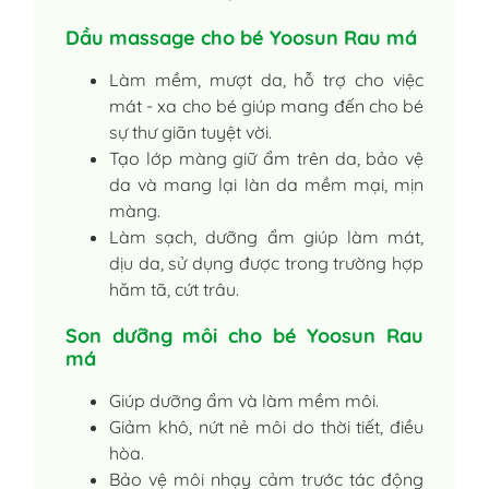
Dầu massage cho bé Yoosun Rau má
Làm mềm, mượt da, hỗ trợ cho việc
mát - xa cho bé giúp mang đến cho bé
sự thư giãn tuyệt vời.
Tạo lớp màng giữ ẩm trên da, bảo vệ
da và mang lại làn da mềm mại, mịn
màng.
Làm sạch, dưỡng ẩm giúp làm mát,
dịu da, sử dụng được trong trường hợp
hăm tã, cứt trâu.
Son dưỡng môi cho bé Yoosun Rau
má
Giúp dưỡng ẩm và làm mềm môi.
Giảm khô, nứt nẻ môi do thời tiết, điều
hòa.
Bảo vệ môi nhạy cảm trước tác động