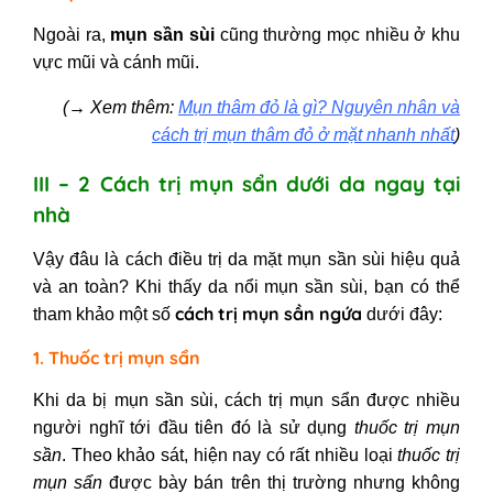
Ngoài ra,
mụn sần sùi
cũng thường mọc nhiều ở khu
vực mũi và cánh mũi.
(
→
Xem thêm:
Mụn thâm đỏ là gì? Nguyên nhân và
cách trị mụn thâm đỏ ở mặt nhanh nhất
)
III – 2 Cách trị mụn sẩn dưới da ngay tại
nhà
Vậy đâu là cách điều trị da mặt mụn sần sùi hiệu quả
và an toàn? Khi thấy da nổi mụn sần sùi, bạn có thể
cách trị mụn sần ngứa
tham khảo một số
dưới đây:
1. Thuốc trị mụn sẩn
Khi da bị mụn sần sùi, cách trị mụn sẩn
được nhiều
người
nghĩ tới đầu tiên đó là sử dụng
thuốc trị mụn
sần
. Theo khảo sát, hiện nay có rất nhiều loại
thuốc trị
mụn sẩn
được bày bán trên thị trường nhưng không