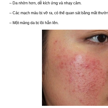
– Da nhờn hơn, dễ kích ứng và nhạy cảm.
– Các mạch máu bị vỡ ra, có thể quan sát bằng mắt thườ
– Một mảng da bị lồi hẳn lên.