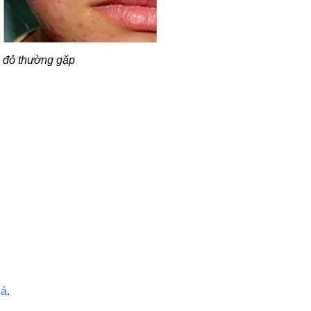
á đỏ thường gặp
cá
.