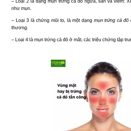
– Loại 2 là dạng mụn trứng cá đỏ ngứa, sẩn và viêm: Xu
như mụn.
– Loại 3 là chứng mũi to, là một dạng
mụn trứng cá đỏ 
thương.
– Loại 4 là mụn trứng cá đỏ ở mắt, các triệu chứng tập tr