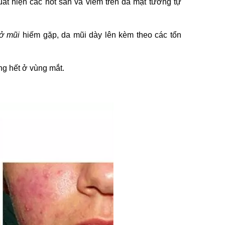
ất hiện các nốt sần và viêm trên da mặt tương tự
ở mũi
hiếm gặp, da mũi dày lên kèm theo các tổn
ung hết ở vùng mắt.