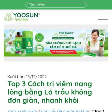
Skip to main content
Xuất bản: 15/12/2022
Top 3 Cách trị viêm nang
lông bằng Lá trầu không
đơn giản, nhanh khỏi
Yoosun Rau má
/
Các vấn đề ngoài da khác
/
Top 3