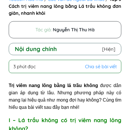
Cách trị viêm nang lông bằng Lá trầu không đơn
giản, nhanh khỏi
Tác giả:
Nguyễn Thị Thu Hà
Nội dung chính
[Hiện]
I - Lá trầu không có trị viêm nang
3 phút đọc
Chia sẻ bài viết
lông không?
II - Top 3+ cách chữa viêm nang
Trị viêm nang lông bằng lá trầu không
được
dân
lông bằng lá trầu không
gian áp dụng từ lâu. Nhưng phương pháp này có
1. Tắm lá trầu không chữa viêm
mang lại hiệu quả như mong đợi hay không? Cùng tìm
nang lông
hiểu qua bài viết sau đây bạn nhé!
2. Nước cốt lá trầu không chữa viêm
nang lông
I – Lá trầu không có trị viêm nang lông
3. Cách trị viêm nang lông bằng lá trầu
không?