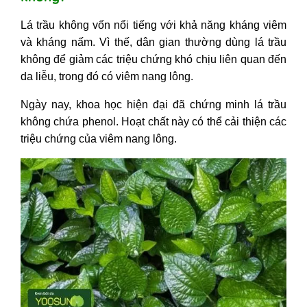
không và muối
III - Lưu ý khi dùng lá trầu không trị
Lá trầu không vốn nổi tiếng với khả năng kháng viêm
viêm lỗ chân lông
và kháng nấm. Vì thế, dân gian thường dùng lá trầu
không để giảm các triệu chứng khó chịu liên quan đến
da liễu, trong đó có viêm nang lông.
Ngày nay, khoa học hiện đại đã chứng minh lá trầu
không chứa phenol. Hoạt chất này có thể cải thiện các
triệu chứng của viêm nang lông.