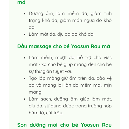
má
Dưỡng ẩm, làm mềm da, giảm tình
trạng khô da, giảm mẩn ngứa do khô
da.
Làm mát da, dịu da do khô da.
Dầu massage cho bé Yoosun Rau má
Làm mềm, mượt da, hỗ trợ cho việc
mát - xa cho bé giúp mang đến cho bé
sự thư giãn tuyệt vời.
Tạo lớp màng giữ ẩm trên da, bảo vệ
da và mang lại làn da mềm mại, mịn
màng.
Làm sạch, dưỡng ẩm giúp làm mát,
dịu da, sử dụng được trong trường hợp
hăm tã, cứt trâu.
Son dưỡng môi cho bé Yoosun Rau