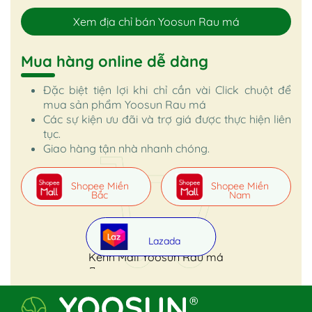
Xem địa chỉ bán Yoosun Rau má
Mua hàng online dễ dàng
Đặc biệt tiện lợi khi chỉ cần vài Click chuột để
mua sản phẩm Yoosun Rau má
Các sự kiện ưu đãi và trợ giá được thực hiện liên
tục.
Giao hàng tận nhà nhanh chóng.
Shopee Miền
Shopee Miền
Bắc
Nam
Lazada
Kênh Mall Yoosun Rau má