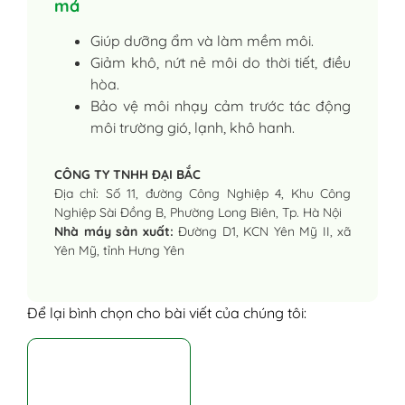
má
Giúp dưỡng ẩm và làm mềm môi.
Giảm khô, nứt nẻ môi do thời tiết, điều
hòa.
Bảo vệ môi nhạy cảm trước tác động
môi trường gió, lạnh, khô hanh.
CÔNG TY TNHH ĐẠI BẮC
Địa chỉ: Số 11, đường Công Nghiệp 4, Khu Công
Nghiệp Sài Đồng B, Phường Long Biên, Tp. Hà Nội
Nhà máy sản xuất:
Đường D1, KCN Yên Mỹ II, xã
Yên Mỹ, tỉnh Hưng Yên
Để lại bình chọn cho bài viết của chúng tôi: