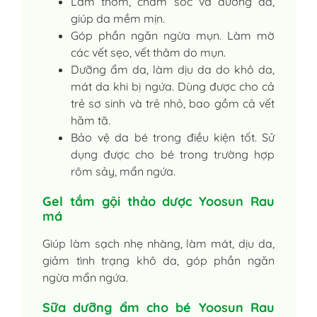
Làm thơm, chăm sóc và dưỡng da,
giúp da mềm mịn.
Góp phần ngăn ngừa mụn. Làm mờ
các vết sẹo, vết thâm do mụn.
Dưỡng ẩm da, làm dịu da do khô da,
mát da khi bị ngứa. Dùng được cho cả
trẻ sơ sinh và trẻ nhỏ, bao gồm cả vết
hăm tã.
Bảo vệ da bé trong điều kiện tốt. Sử
dụng được cho bé trong trường hợp
rôm sảy, mẩn ngứa.
Gel tắm gội thảo dược Yoosun Rau
má
Giúp làm sạch nhẹ nhàng, làm mát, dịu da,
giảm tình trạng khô da, góp phần ngăn
ngừa mẩn ngứa.
Sữa dưỡng ẩm cho bé Yoosun Rau