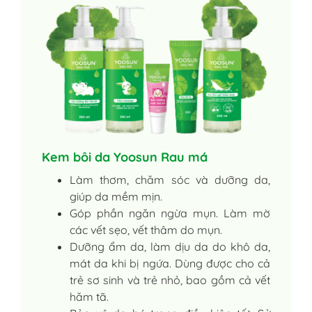
Kem bôi da Yoosun Rau má
Làm thơm, chăm sóc và dưỡng da,
giúp da mềm mịn.
Góp phần ngăn ngừa mụn. Làm mờ
các vết sẹo, vết thâm do mụn.
Dưỡng ẩm da, làm dịu da do khô da,
mát da khi bị ngứa. Dùng được cho cả
trẻ sơ sinh và trẻ nhỏ, bao gồm cả vết
hăm tã.