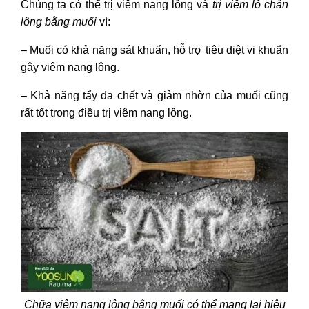
Chúng ta có thể trị viêm nang lông và
trị viêm lỗ chân
thoa nước muối nguyên chất
lông bằng muối
vì:
4. Cách trị viêm lỗ chân lông bằng
muối và dầu oliu
– Muối có khả năng sát khuẩn, hỗ trợ tiêu diệt vi khuẩn
5. Lá trầu không và muối trị viêm lỗ
gây viêm nang lông.
chân lông
III - Lưu ý khi sử dụng cách chữa
– Khả năng tẩy da chết và giảm nhờn của muối cũng
viêm nang lông bằng muối
rất tốt trong điều trị viêm nang lông.
Chữa viêm nang lông bằng muối
có thể mang lại hiệu