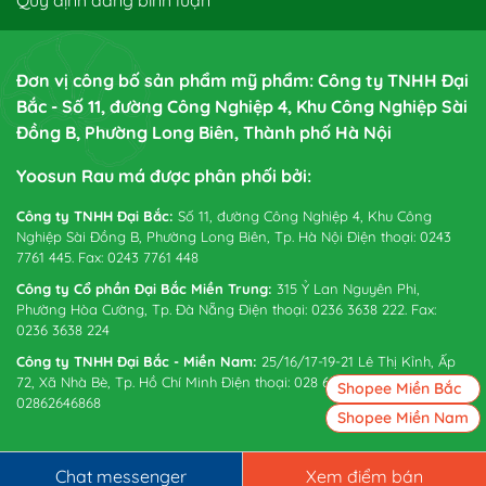
Đơn vị công bố sản phẩm mỹ phẩm: Công ty TNHH Đại
Bắc - Số 11, đường Công Nghiệp 4, Khu Công Nghiệp Sài
Đồng B, Phường Long Biên, Thành phố Hà Nội
Yoosun Rau má được phân phối bởi:
Công ty TNHH Đại Bắc:
Số 11, đường Công Nghiệp 4, Khu Công
Nghiệp Sài Đồng B, Phường Long Biên, Tp. Hà Nội Điện thoại: 0243
7761 445. Fax: 0243 7761 448
Công ty Cổ phần Đại Bắc Miền Trung:
315 Ỷ Lan Nguyên Phi,
Phường Hòa Cường, Tp. Đà Nẵng Điện thoại: 0236 3638 222. Fax:
0236 3638 224
Công ty TNHH Đại Bắc - Miền Nam:
25/16/17-19-21 Lê Thị Kỉnh, Ấp
72, Xã Nhà Bè, Tp. Hồ Chí Minh Điện thoại: 028 6265 0738. Fax:
Shopee Miền Bắc
02862646868
Shopee Miền Nam
Chat messenger
Xem điểm bán