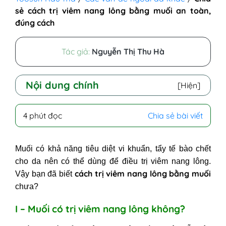
sẻ cách trị viêm nang lông bằng muối an toàn,
đúng cách
Tác giả:
Nguyễn Thị Thu Hà
Nội dung chính
[Hiện]
I - Muối có trị viêm nang lông
4 phút đọc
Chia sẻ bài viết
không?
II - Các cách dùng muối trị viêm
Muối có khả năng tiêu diệt vi khuẩn, tẩy tế bào chết
nang lông
cho da nên có thể dùng để điều trị viêm nang lông.
1. Trị viêm nang lông bằng muối và
cách
trị viêm nang lông bằng muối
Vậy bạn đã biết
chanh
chưa?
2. Chữa viêm nang lông bằng muối
tắm
I – Muối có trị viêm nang lông không?
3. Chữa viêm nang lông bằng cách