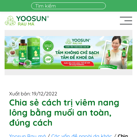
Skip to main content
Xuất bản: 19/12/2022
Chia sẻ cách trị viêm nang
lông bằng muối an toàn,
đúng cách
Yoosun Rau má
/
Các vấn đề ngoài da khác
/
Chia