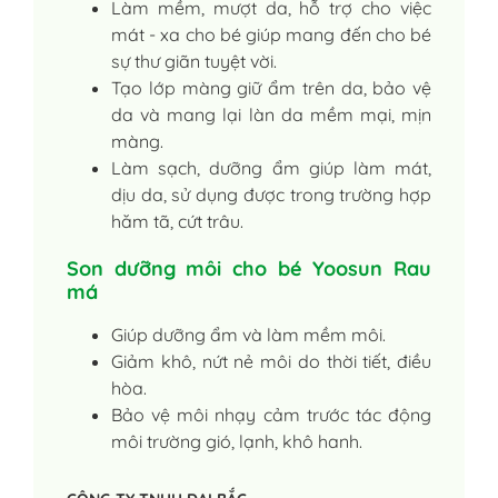
Làm mềm, mượt da, hỗ trợ cho việc
mát - xa cho bé giúp mang đến cho bé
sự thư giãn tuyệt vời.
Tạo lớp màng giữ ẩm trên da, bảo vệ
da và mang lại làn da mềm mại, mịn
màng.
Làm sạch, dưỡng ẩm giúp làm mát,
dịu da, sử dụng được trong trường hợp
hăm tã, cứt trâu.
Son dưỡng môi cho bé Yoosun Rau
má
Giúp dưỡng ẩm và làm mềm môi.
Giảm khô, nứt nẻ môi do thời tiết, điều
hòa.
Bảo vệ môi nhạy cảm trước tác động
môi trường gió, lạnh, khô hanh.