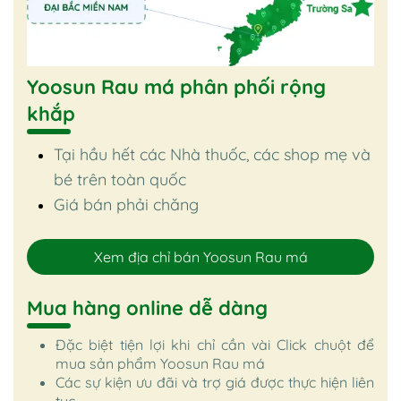
Yoosun Rau má phân phối rộng
khắp
Tại hầu hết các Nhà thuốc, các shop mẹ và
bé trên toàn quốc
Giá bán phải chăng
Xem địa chỉ bán Yoosun Rau má
Mua hàng online dễ dàng
Đặc biệt tiện lợi khi chỉ cần vài Click chuột để
mua sản phẩm Yoosun Rau má
Các sự kiện ưu đãi và trợ giá được thực hiện liên
tục.