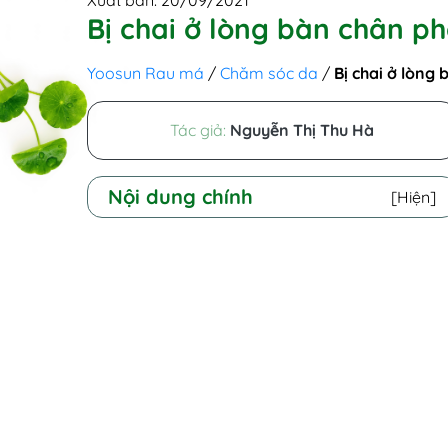
Xuất bản: 20/09/2021
Bị chai ở lòng bàn chân p
Yoosun Rau má
/
Chăm sóc da
/
Bị chai ở lòng
Tác giả:
Nguyễn Thị Thu Hà
Nội dung chính
[Hiện]
I - Tại sao lòng bàn chân bị
chai?
II - Biểu hiện chai lòng bàn chân
III - Cách xử lý vết chai ở lòng
bàn chân
IV - Cách chăm sóc lòng bàn
chân bị chai