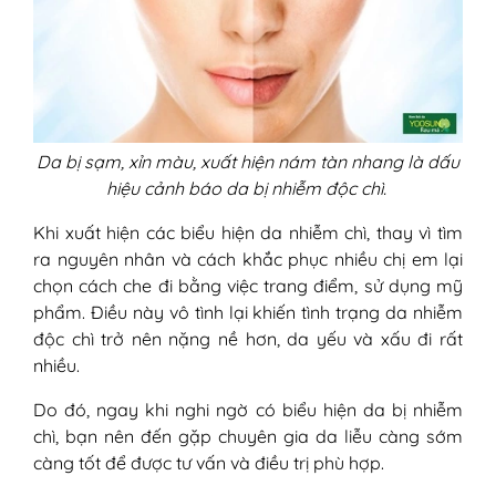
Da bị sạm, xỉn màu, xuất hiện nám tàn nhang là dấu
hiệu cảnh báo da bị nhiễm độc chì.
Khi xuất hiện các biểu hiện da nhiễm chì, thay vì tìm
ra nguyên nhân và cách khắc phục nhiều chị em lại
chọn cách che đi bằng việc trang điểm, sử dụng mỹ
phẩm. Điều này vô tình lại khiến tình trạng da nhiễm
độc chì trở nên nặng nề hơn, da yếu và xấu đi rất
nhiều.
Do đó, ngay khi nghi ngờ có biểu hiện da bị nhiễm
chì, bạn nên đến gặp chuyên gia da liễu càng sớm
càng tốt để được tư vấn và điều trị phù hợp.