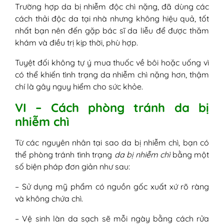
Trường hợp da bị nhiễm độc chì nặng, đã dùng các
cách thải độc da tại nhà nhưng không hiệu quả, tốt
nhất bạn nên đến gặp bác sĩ da liễu để được thăm
khám và điều trị kịp thời, phù hợp.
Tuyệt đối không tự ý mua thuốc về bôi hoặc uống vì
có thể khiến tình trạng da nhiễm chì nặng hơn, thậm
chí là gây nguy hiểm cho sức khỏe.
VI – Cách phòng tránh da bị
nhiễm chì
Từ các nguyên nhân tại sao da bị nhiễm chì, bạn có
thể phòng tránh tình trạng
da bị nhiễm chì
bằng một
số biện pháp đơn giản như sau:
– Sử dụng mỹ phẩm có nguồn gốc xuất xứ rõ ràng
và không chứa chì.
– Vệ sinh làn da sạch sẽ mỗi ngày bằng cách rửa