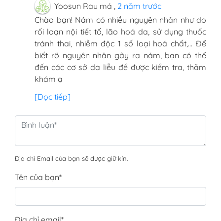
Yoosun Rau má
,
2 năm trước
Chào bạn! Nám có nhiều nguyên nhân như do
rối loạn nội tiết tố, lão hoá da, sử dụng thuốc
tránh thai, nhiễm độc 1 số loại hoá chất,… Để
biết rõ nguyên nhân gây ra nám, bạn có thể
đến các cơ sở da liễu để được kiểm tra, thăm
khám ạ
[Đọc tiếp]
Địa chỉ Email của bạn sẽ được giữ kín.
Tên của bạn
*
Địa chỉ email
*