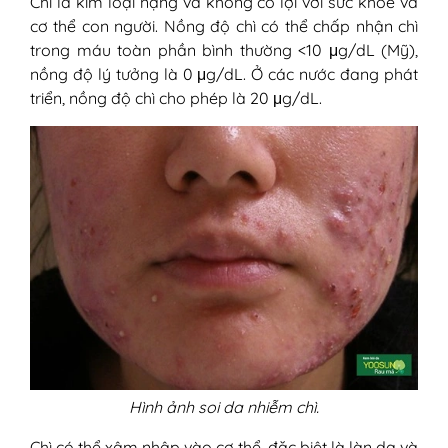
Chì là kim loại nặng và không có lợi với sức khỏe và
cơ thể con người. Nồng độ chì có thể chấp nhận chì
trong máu toàn phần bình thường <10 μg/dL (Mỹ),
nồng độ lý tưởng là 0 μg/dL. Ở các nước đang phát
triển, nồng độ chì cho phép là 20 μg/dL.
Hình ảnh soi da nhiễm chì.
Chì có thể xâm nhập vào cơ thể, đặc biệt là làn da và