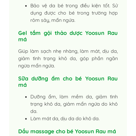
Bảo vệ da bé trong điều kiện tốt. Sử
dụng được cho bé trong trường hợp
rôm sảy, mẩn ngứa.
Gel tắm gội thảo dược Yoosun Rau
má
Giúp làm sạch nhẹ nhàng, làm mát, dịu da,
giảm tình trạng khô da, góp phần ngăn
ngừa mẩn ngứa.
Sữa dưỡng ẩm cho bé Yoosun Rau
má
Dưỡng ẩm, làm mềm da, giảm tình
trạng khô da, giảm mẩn ngứa do khô
da.
Làm mát da, dịu da do khô da.
Dầu massage cho bé Yoosun Rau má