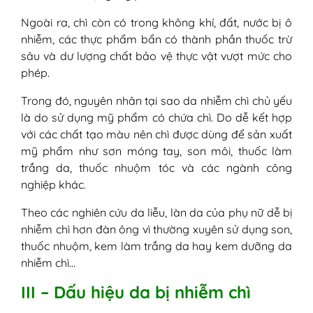
Ngoài ra, chì còn có trong không khí, đất, nước bị ô
nhiễm, các thực phẩm bẩn có thành phần thuốc trừ
sâu và dư lượng chất bảo vệ thực vật vượt mức cho
phép.
Trong đó, nguyên nhân tại sao da nhiễm chì chủ yếu
là do sử dụng mỹ phẩm có chứa chì. Do dễ kết hợp
với các chất tạo màu nên chì được dùng để sản xuất
mỹ phẩm như sơn móng tay, son môi, thuốc làm
trắng da, thuốc nhuộm tóc và các ngành công
nghiệp khác.
Theo các nghiên cứu da liễu, làn da của phụ nữ dễ bị
nhiễm chì hơn đàn ông vì thường xuyên sử dụng son,
thuốc nhuộm, kem làm trắng da hay kem dưỡng da
nhiễm chì…
III – Dấu hiệu da bị nhiễm chì