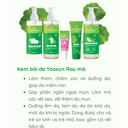
Kem bôi da Yoosun Rau má
Làm thơm, chăm sóc và dưỡng da,
giúp da mềm mịn.
Góp phần ngăn ngừa mụn. Làm mờ
các vết sẹo, vết thâm do mụn.
Dưỡng ẩm da, làm dịu da do khô da,
mát da khi bị ngứa. Dùng được cho cả
trẻ sơ sinh và trẻ nhỏ, bao gồm cả vết
hăm tã.