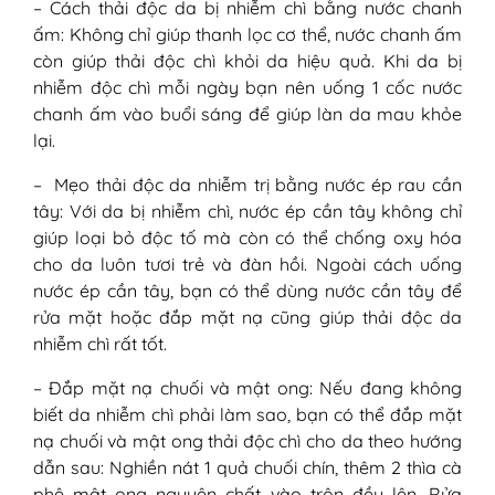
– Cách thải độc da bị nhiễm chì bằng nước chanh
ấm: Không chỉ giúp thanh lọc cơ thể, nước chanh ấm
còn giúp thải độc chì khỏi da hiệu quả. Khi da bị
nhiễm độc chì mỗi ngày bạn nên uống 1 cốc nước
chanh ấm vào buổi sáng để giúp làn da mau khỏe
lại.
– Mẹo thải độc da nhiễm trị bằng nước ép rau cần
tây: Với da bị nhiễm chì, nước ép cần tây không chỉ
giúp loại bỏ độc tố mà còn có thể chống oxy hóa
cho da luôn tươi trẻ và đàn hồi. Ngoài cách uống
nước ép cần tây, bạn có thể dùng nước cần tây để
rửa mặt hoặc đắp mặt nạ cũng giúp thải độc da
nhiễm chì rất tốt.
– Đắp mặt nạ chuối và mật ong: Nếu đang không
biết da nhiễm chì phải làm sao, bạn có thể đắp mặt
nạ chuối và mật ong thải độc chì cho da theo hướng
dẫn sau: Nghiền nát 1 quả chuối chín, thêm 2 thìa cà
phê mật ong nguyên chất vào trộn đều lên. Rửa