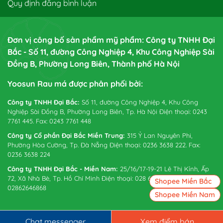
Quy định đăng bình luận
Đơn vị công bố sản phẩm mỹ phẩm: Công ty TNHH Đại
Bắc - Số 11, đường Công Nghiệp 4, Khu Công Nghiệp Sài
Đồng B, Phường Long Biên, Thành phố Hà Nội
Yoosun Rau má được phân phối bởi:
Công ty TNHH Đại Bắc:
Số 11, đường Công Nghiệp 4, Khu Công
Nghiệp Sài Đồng B, Phường Long Biên, Tp. Hà Nội Điện thoại: 0243
7761 445. Fax: 0243 7761 448
Công ty Cổ phần Đại Bắc Miền Trung:
315 Ỷ Lan Nguyên Phi,
Phường Hòa Cường, Tp. Đà Nẵng Điện thoại: 0236 3638 222. Fax:
0236 3638 224
Công ty TNHH Đại Bắc - Miền Nam:
25/16/17-19-21 Lê Thị Kỉnh, Ấp
72, Xã Nhà Bè, Tp. Hồ Chí Minh Điện thoại: 028 6265 0738. Fax:
Shopee Miền Bắc
02862646868
Shopee Miền Nam
Chat messenger
Xem điểm bán