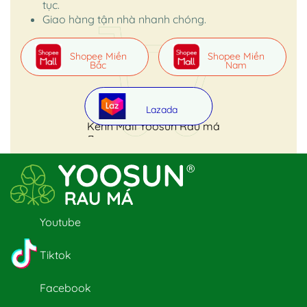
tục.
Giao hàng tận nhà nhanh chóng.
Shopee Miền
Shopee Miền
Bắc
Nam
Lazada
Kênh Mall Yoosun Rau má
Youtube
Tiktok
Facebook