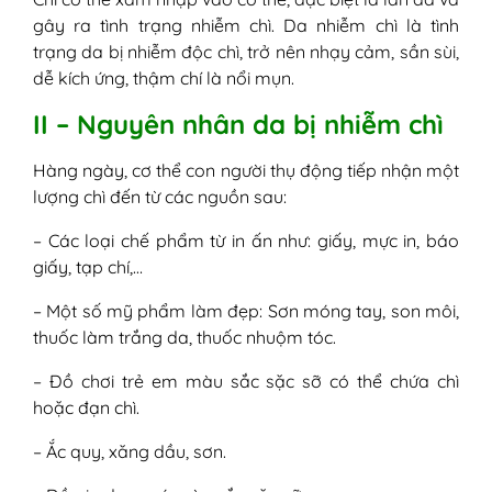
gây ra tình trạng nhiễm chì. Da nhiễm chì là tình
trạng da bị nhiễm độc chì, trở nên nhạy cảm, sần sùi,
dễ kích ứng, thậm chí là nổi mụn.
II – Nguyên nhân da bị nhiễm chì
Hàng ngày, cơ thể con người thụ động tiếp nhận một
lượng chì đến từ các nguồn sau:
– Các loại chế phẩm từ in ấn như: giấy, mực in, báo
giấy, tạp chí,…
– Một số mỹ phẩm làm đẹp: Sơn móng tay, son môi,
thuốc làm trắng da, thuốc nhuộm tóc.
– Đồ chơi trẻ em màu sắc sặc sỡ có thể chứa chì
hoặc đạn chì.
– Ắc quy, xăng dầu, sơn.