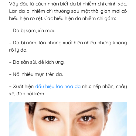
Vậy đâu là cách nhận biết da bị nhiễm chì chính xác.
Làn da bị nhiễm chì thường sau một thời gian mới có
biểu hiện rõ rệt. Các biểu hiện da nhiễm chì gồm:
– Da bị sạm, xỉn màu.
– Da bị nám, tàn nhang xuất hiện nhiều nhưng không
rõ lý do.
– Da sần sùi, dễ kích ứng.
– Nổi nhiều mụn trên da.
– Xuất hiện
dấu hiệu lão hóa da
như: nếp nhăn, chảy
xệ, đàn hồi kém.