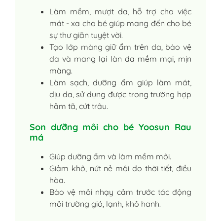
Làm mềm, mượt da, hỗ trợ cho việc
mát - xa cho bé giúp mang đến cho bé
sự thư giãn tuyệt vời.
Tạo lớp màng giữ ẩm trên da, bảo vệ
da và mang lại làn da mềm mại, mịn
màng.
Làm sạch, dưỡng ẩm giúp làm mát,
dịu da, sử dụng được trong trường hợp
hăm tã, cứt trâu.
Son dưỡng môi cho bé Yoosun Rau
má
Giúp dưỡng ẩm và làm mềm môi.
Giảm khô, nứt nẻ môi do thời tiết, điều
hòa.
Bảo vệ môi nhạy cảm trước tác động
môi trường gió, lạnh, khô hanh.