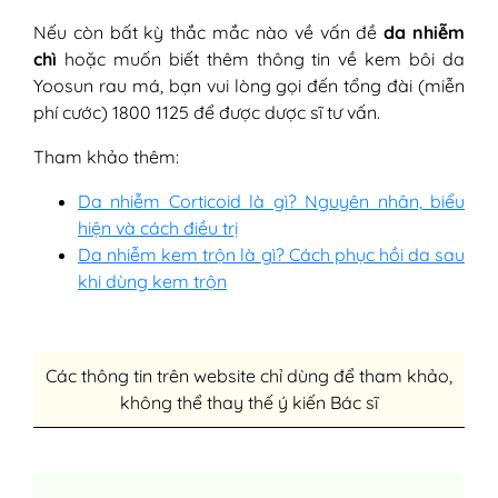
Nếu còn bất kỳ thắc mắc nào về vấn đề
da nhiễm
chì
hoặc muốn biết thêm thông tin về kem bôi da
Yoosun rau má, bạn vui lòng gọi đến tổng đài (miễn
phí cước) 1800 1125 để được dược sĩ tư vấn.
Tham khảo thêm:
Da nhiễm Corticoid là gì? Nguyên nhân, biểu
hiện và cách điều trị
Da nhiễm kem trộn là gì? Cách phục hồi da sau
khi dùng kem trộn
Các thông tin trên website chỉ dùng để tham khảo,
không thể thay thế ý kiến Bác sĩ