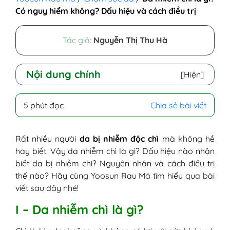
Có nguy hiểm không? Dấu hiệu và cách điều trị
Tác giả:
Nguyễn Thị Thu Hà
Nội dung chính
[Hiện]
I - Da nhiễm chì là gì?
5 phút đọc
Chia sẻ bài viết
II - Nguyên nhân da bị nhiễm chì
III - Dấu hiệu da bị nhiễm chì
IV - Da bị nhiễm chì có nguy hiểm không?
Rất nhiều người
da bị nhiễm độc chì
mà không hề
V - Cách trị da bị nhiễm chì hiệu quả và an
hay biết. Vậy da nhiễm chì là gì? Dấu hiệu nào nhận
toàn
biết da bị nhiễm chì? Nguyên nhân và cách điều trị
1. Trường hợp nhẹ
thế nào? Hãy cùng Yoosun Rau Má tìm hiểu qua bài
2. Trường hợp nặng
viết sau đây nhé!
VI - Cách phòng tránh da bị nhiễm chì
I – Da nhiễm chì là gì?