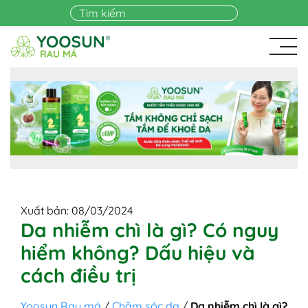
Skip to main content
Xuất bản: 08/03/2024
Da nhiễm chì là gì? Có nguy
hiểm không? Dấu hiệu và
cách điều trị
Yoosun Rau má
/
Chăm sóc da
/
Da nhiễm chì là gì?