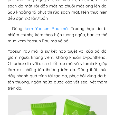
sạch da mặt rồi đắp mặt nạ chuối mật ong lên da.
Sau khoảng 15 phút thì rửa sạch mặt. Nên thực hiện
đều đặn 2-3 lần/tuần.
– Dùng
kem Yoosun Rau má
: Trường hợp da bị
nhiễm chì nhẹ kèm theo hiện tượng ngứa, bạn có thể
mua kem Yoosun Rau má về bôi.
Yoosun rau má là sự kết hợp tuyệt vời của bộ đôi
giảm ngứa, kháng viêm, kháng khuẩn D-panthenol,
Chlorhexidin với dịch chiết rau má và vitamin E giúp
làm dịu những tổn thương trên da. Đồng thời, thúc
đẩy nhanh quá trình tái tạo da, phục hồi vùng da bị
tổn thương, ngăn ngừa được các vết sẹo, vết thâm
trên da.