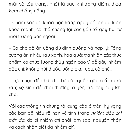
mặt và tẩy trang, nhất là sau khi trang điểm, thoa
kem chống nắng.
– Chăm sóc da khoa học hàng ngày để làn da luôn
khỏe mạnh, có thể chống lại các yếu tố gây hại từ
môi trường bên ngoài.
– Có chế độ ăn uống đủ dinh dưỡng và hợp lý: Tăng
cường ăn nhiều rau xanh, hoa quả; tránh ăn các thực
phẩm có chứa lượng thủy ngân cao vì dễ gây nhiễm
độc chì; không hút thuốc, uống bia, rượu, cà phê…
– Lựa chọn đồ chơi cho bé có nguồn gốc xuất xứ rõ
ràn; vệ sinh đồ chơi thường xuyên; rửa tay say khi
chơi.
Với các thông tin chúng tôi cung cấp ở trên, hy vọng
các bạn đã hiểu rõ hơn về tình trạng
nhiễm độc chì
trên da
, da bị nhiễm chì phải làm sao, nguyên nhân
và cách nhận biết da nhiễm chì.