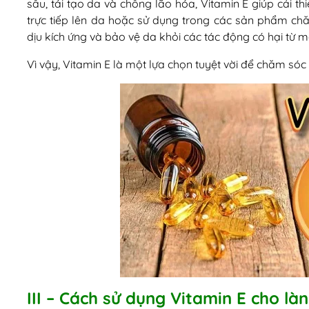
sâu, tái tạo da và chống lão hóa, Vitamin E giúp cải th
trực tiếp lên da hoặc sử dụng trong các sản phẩm chă
dịu kích ứng và bảo vệ da khỏi các tác động có hại từ m
Vì vậy, Vitamin E là một lựa chọn tuyệt vời để chăm sóc 
III – Cách sử dụng Vitamin E cho là