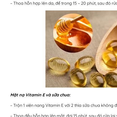
– Thoa hỗn hợp lên da, để trong 15 – 20 phút, sau đó r
Mặt nạ Vitamin E và sữa chua:
– Trộn 1 viên nang Vitamin E với 2 thìa sữa chua không 
– Thoa đều hỗn hợp lên mặt, đợi 15 phút, sau đó rửa lại 