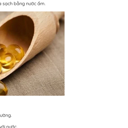
ửa sạch bằng nước ấm.
đường.
với nước.