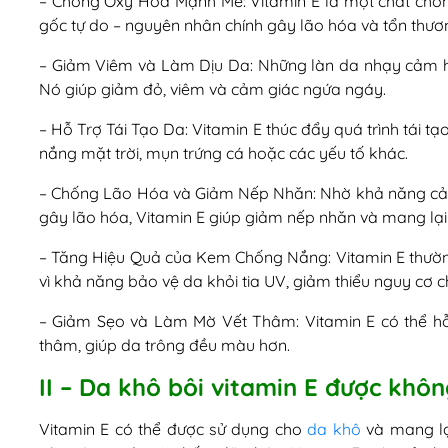
– Chống Oxy Hóa Mạnh Mẽ: Vitamin E là một chất chố
gốc tự do – nguyên nhân chính gây lão hóa và tổn thươ
– Giảm Viêm và Làm Dịu Da: Những làn da nhạy cảm ho
Nó giúp giảm đỏ, viêm và cảm giác ngứa ngáy.
– Hỗ Trợ Tái Tạo Da: Vitamin E thúc đẩy quá trình tái tạ
nắng mặt trời, mụn trứng cá hoặc các yếu tố khác.
– Chống Lão Hóa và Giảm Nếp Nhăn: Nhờ khả năng cải t
gây lão hóa, Vitamin E giúp giảm nếp nhăn và mang lại 
– Tăng Hiệu Quả của Kem Chống Nắng: Vitamin E thườ
vì khả năng bảo vệ da khỏi tia UV, giảm thiểu nguy cơ
– Giảm Sẹo và Làm Mờ Vết Thâm: Vitamin E có thể hỗ
thâm, giúp da trông đều màu hơn.
II – Da khô bôi vitamin E được khô
Vitamin E có thể được sử dụng cho
da khô
và mang lạ