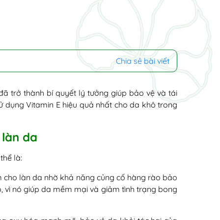
Chia sẻ bài viết
 trở thành bí quyết lý tưởng giúp bảo vệ và tái
ử dụng Vitamin E hiệu quả nhất cho da khô trong
 làn da
thể là:
ẩm cho làn da nhờ khả năng củng cố hàng rào bảo
hô, vì nó giúp da mềm mại và giảm tình trạng bong