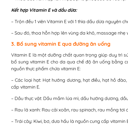
Kết hợp Vitamin E và dầu dừa:
– Trộn đều 1 viên Vitamin E với 1 thìa dầu dừa nguyên ch
– Sau đó, thoa hỗn hợp lên vùng da khô, massage nhẹ 
3. Bổ sung vitamin E qua đường ăn uống
Vitamin E là một dưỡng chất quan trọng giúp duy trì sứ
bổ sung vitamin E cho da qua chế độ ăn uống bằng cá
nguồn thực phẩm chứa vitamin E:
– Các loại hạt: Hạt hướng dương, hạt điều, hạt hồ đào,
cấp vitamin E.
– Dầu thực vật: Dầu mầm lúa mì, dầu hướng dương, dầu o
– Rau lá xanh: Rau cải xoăn, rau spinach, rau mồng tơi 
– Trái cây: Kiwi, bơ, dưa hấu là nguồn cung cấp vitamin E