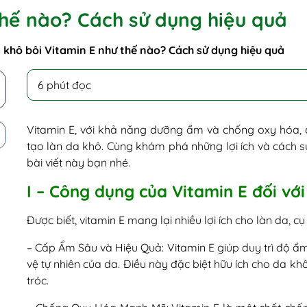
thế nào? Cách sử dụng hiệu quả
 khô bôi Vitamin E như thế nào? Cách sử dụng hiệu quả
6 phút đọc
Vitamin E, với khả năng dưỡng ẩm và chống oxy hóa, đã
tạo làn da khô. Cùng khám phá những lợi ích và cách s
bài viết này bạn nhé.
I – Công dụng của Vitamin E đối với
Được biết, vitamin E mang lại nhiều lợi ích cho làn da, cụ 
– Cấp Ẩm Sâu và Hiệu Quả: Vitamin E giúp duy trì độ 
vệ tự nhiên của da. Điều này đặc biệt hữu ích cho da k
tróc.