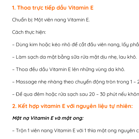
1. Thoa trực tiếp dầu Vitamin E
Chuẩn bị: Một viên nang Vitamin E.
Cách thực hiện:
– Dùng kim hoặc kéo nhỏ để cắt đầu viên nang, lấy phầ
– Làm sạch da mặt bằng sữa rửa mặt dịu nhẹ, lau khô.
– Thoa đều dầu Vitamin E lên những vùng da khô.
– Massage nhẹ nhàng theo chuyển động tròn trong 1 – 
– Để qua đêm hoặc rửa sạch sau 20 – 30 phút nếu khô
2. Kết hợp vitamin E với nguyên liệu tự nhiên:
Mặt nạ Vitamin E và mật ong:
– Trộn 1 viên nang Vitamin E với 1 thìa mật ong nguyên c