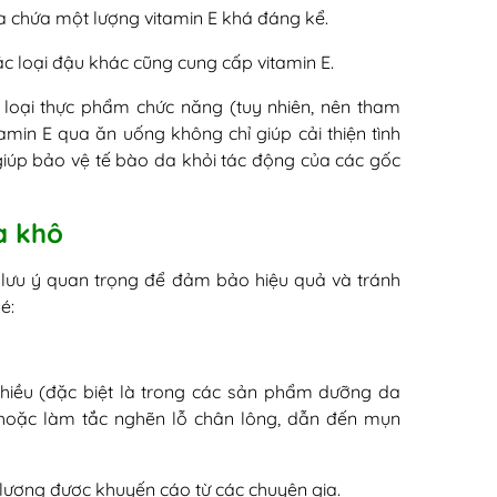
oa chứa một lượng vitamin E khá đáng kể.
c loại đậu khác cũng cung cấp vitamin E.
 loại thực phẩm chức năng (tuy nhiên, nên tham
tamin E qua ăn uống không chỉ giúp cải thiện tình
giúp bảo vệ tế bào da khỏi tác động của các gốc
a khô
 lưu ý quan trọng để đảm bảo hiệu quả và tránh
é:
nhiều (đặc biệt là trong các sản phẩm dưỡng da
 hoặc làm tắc nghẽn lỗ chân lông, dẫn đến mụn
u lượng được khuyến cáo từ các chuyên gia.