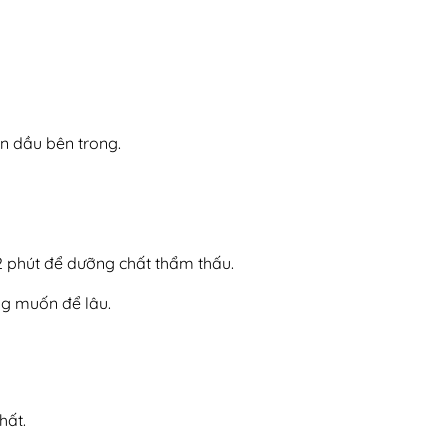
n dầu bên trong.
2 phút để dưỡng chất thẩm thấu.
ng muốn để lâu.
hất.