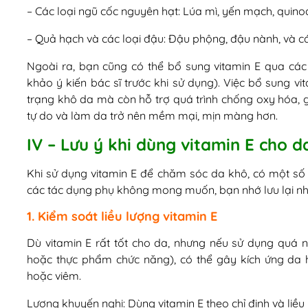
– Các loại ngũ cốc nguyên hạt: Lúa mì, yến mạch, quin
– Quả hạch và các loại đậu: Đậu phộng, đậu nành, và cá
Ngoài ra, bạn cũng có thể bổ sung vitamin E qua các
khảo ý kiến bác sĩ trước khi sử dụng). Việc bổ sung vi
trạng khô da mà còn hỗ trợ quá trình chống oxy hóa, 
tự do và làm da trở nên mềm mại, mịn màng hơn.
IV – Lưu ý khi dùng vitamin E cho d
Khi sử dụng vitamin E để chăm sóc da khô, có một số
các tác dụng phụ không mong muốn, bạn nhớ lưu lại nh
1. Kiểm soát liều lượng vitamin E
Dù vitamin E rất tốt cho da, nhưng nếu sử dụng quá 
hoặc thực phẩm chức năng), có thể gây kích ứng da
hoặc viêm.
Lượng khuyến nghị: Dùng vitamin E theo chỉ định và liề