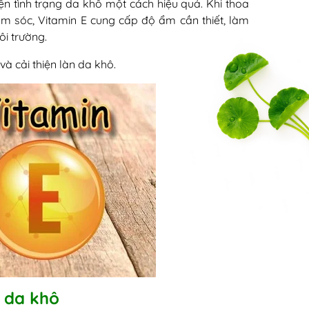
iện tình trạng da khô một cách hiệu quả. Khi thoa
m sóc, Vitamin E cung cấp độ ẩm cần thiết, làm
ôi trường.
và cải thiện làn da khô.
n da khô