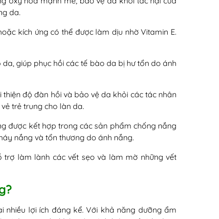
ng oxy hóa mạnh mẽ, bảo vệ da khỏi tác hại của
ng da.
ặc kích ứng có thể được làm dịu nhờ Vitamin E.
o da, giúp phục hồi các tế bào da bị hư tổn do ánh
hiện độ đàn hồi và bảo vệ da khỏi các tác nhân
vẻ trẻ trung cho làn da.
ng được kết hợp trong các sản phẩm chống nắng
 cháy nắng và tổn thương do ánh nắng.
 trợ làm lành các vết sẹo và làm mờ những vết
ng?
i nhiều lợi ích đáng kể. Với khả năng dưỡng ẩm