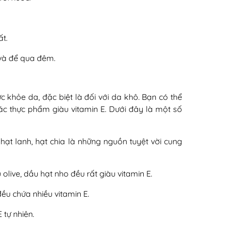
ất.
và để qua đêm.
c khỏe da, đặc biệt là đối với da khô. Bạn có thể
c thực phẩm giàu vitamin E. Dưới đây là một số
 hạt lanh, hạt chia là những nguồn tuyệt vời cung
live, dầu hạt nho đều rất giàu vitamin E.
đều chứa nhiều vitamin E.
 tự nhiên.