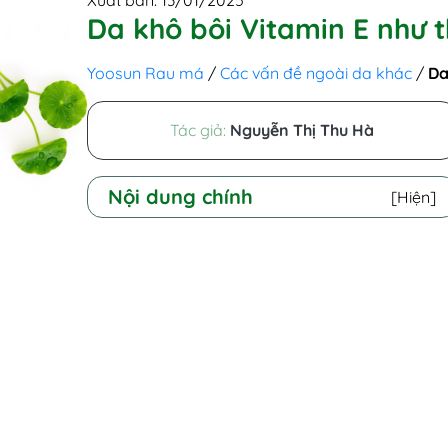
Xuất bản: 13/01/2025
Da khô bôi Vitamin E như 
Yoosun Rau má
/
Các vấn đề ngoài da khác
/
Da
Tác giả:
Nguyễn Thị Thu Hà
Nội dung chính
[Hiện]
I - Công dụng của Vitamin E đối với làn
da
II - Da khô bôi vitamin E được không?
III - Cách sử dụng Vitamin E cho làn da
khô
1. Thoa trực tiếp dầu Vitamin E
2. Kết hợp vitamin E với nguyên
liệu tự nhiên:
3. Bổ sung vitamin E qua đường ăn