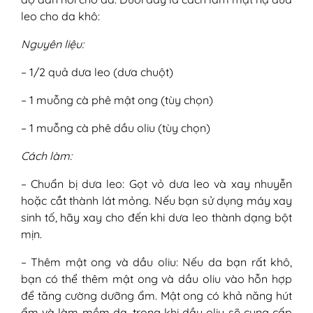
leo cho da khô:
Nguyên liệu:
– 1/2 quả dưa leo (dưa chuột)
– 1 muỗng cà phê mật ong (tùy chọn)
– 1 muỗng cà phê dầu oliu (tùy chọn)
Cách làm:
– Chuẩn bị dưa leo: Gọt vỏ dưa leo và xay nhuyễn
hoặc cắt thành lát mỏng. Nếu bạn sử dụng máy xay
sinh tố, hãy xay cho đến khi dưa leo thành dạng bột
mịn.
– Thêm mật ong và dầu oliu: Nếu da bạn rất khô,
bạn có thể thêm mật ong và dầu oliu vào hỗn hợp
để tăng cường dưỡng ẩm. Mật ong có khả năng hút
ẩm và làm mềm da, trong khi dầu oliu sẽ cung cấp