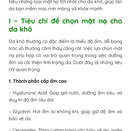
hiểu những loại mặt nạ tốt nhất cho da khô, giúp làn
da bạn mềm mại, mịn màng và khỏe mạnh.
I – Tiêu chí để chọn mặt nạ cho
da khô
Da khô thường có đặc điểm là thiếu độ ẩm, dễ bong
tróc và thường cảm thấy căng rát. Việc lựa chọn mặt
nạ phù hợp có vai trò quan trọng trong việc dưỡng
ẩm và cải thiện tình trạng da. Dưới đây là những tiêu
chí quan trọng:
1. Thành phần cấp ẩm cao
– Hyaluronic Acid: Giúp giữ nước, dưỡng ẩm sâu, và
duy trì độ ẩm lâu dài.
– Glycerin: Hút ẩm từ không khí, giúp giữ độ ẩm và
bảo vệ da.
– Ceramides: Tăng cường hàng rào bảo vệ da, ngăn