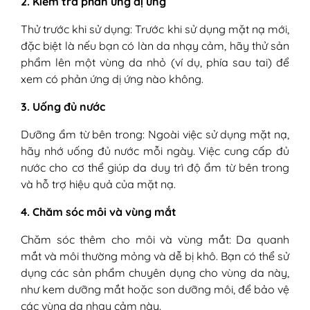
2. Kiểm tra phản ứng dị ứng
Thử trước khi sử dụng: Trước khi sử dụng mặt nạ mới,
đặc biệt là nếu bạn có làn da nhạy cảm, hãy thử sản
phẩm lên một vùng da nhỏ (ví dụ, phía sau tai) để
xem có phản ứng dị ứng nào không.
3. Uống đủ nước
Dưỡng ẩm từ bên trong: Ngoài việc sử dụng mặt nạ,
hãy nhớ uống đủ nước mỗi ngày. Việc cung cấp đủ
nước cho cơ thể giúp da duy trì độ ẩm từ bên trong
và hỗ trợ hiệu quả của mặt nạ.
4. Chăm sóc môi và vùng mắt
Chăm sóc thêm cho môi và vùng mắt: Da quanh
mắt và môi thường mỏng và dễ bị khô. Bạn có thể sử
dụng các sản phẩm chuyên dụng cho vùng da này,
như kem dưỡng mắt hoặc son dưỡng môi, để bảo vệ
các vùng da nhạy cảm này.