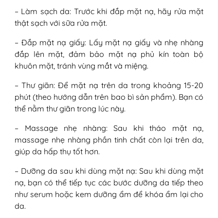
– Làm sạch da: Trước khi đắp mặt nạ, hãy rửa mặt
thật sạch với sữa rửa mặt.
– Đắp mặt nạ giấy: Lấy mặt nạ giấy và nhẹ nhàng
đắp lên mặt, đảm bảo mặt nạ phủ kín toàn bộ
khuôn mặt, tránh vùng mắt và miệng.
– Thư giãn: Để mặt nạ trên da trong khoảng 15-20
phút (theo hướng dẫn trên bao bì sản phẩm). Bạn có
thể nằm thư giãn trong lúc này.
– Massage nhẹ nhàng: Sau khi tháo mặt nạ,
massage nhẹ nhàng phần tinh chất còn lại trên da,
giúp da hấp thụ tốt hơn.
– Dưỡng da sau khi dùng mặt nạ: Sau khi dùng mặt
nạ, bạn có thể tiếp tục các bước dưỡng da tiếp theo
như serum hoặc kem dưỡng ẩm để khóa ẩm lại cho
da.