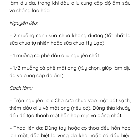
làm dịu da, trong khi dầu oliu cung cấp độ ẩm sâu
và chống lão hóa.
Nguyên liệu:
– 2 muỗng canh sữa chua không đường (tốt nhất là
sữa chua tự nhiên hoặc sữa chua Hy Lạp)
– 1 muỗng cà phê dầu oliu nguyên chất
– 1/2 muỗng cà phê mật ong (tùy chọn, giúp làm dịu
da và cung cấp độ ẩm)
Cách làm:
– Trộn nguyên liệu: Cho sữa chua vào một bát sạch,
thêm dầu oliu và mật ong (nếu có). Dùng thìa khuấy
đều để tạo thành một hỗn hợp mịn và đồng nhất.
– Thoa lên da: Dùng tay hoặc cọ thoa đều hỗn hợp
lên mặt, đặc biệt là vùng da khô hoặc có dấu hiệu