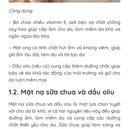
Công dụng:
– Bơ chứa nhiều vitamin E, axit béo và chất chống
oxy hóa giúp cấp ẩm cho da, làm mềm da khô và
ngăn ngừa lão hóa.
– Mật ong có tính chất hút ẩm và kháng viêm, giúp
giữ ẩm lâu dài, làm dịu và tái tạo da.
– Dầu oliu (nếu có) cung cấp thêm dưỡng chất, giúp
bảo vệ da khỏi tác động của môi trường và giữ cho
da luôn mềm mại.
1.2. Mặt nạ sữa chua và dầu oliu
Mặt nạ sữa chua và dầu oliu là một lựa chọn tuyệt
vời cho da bị khô, vì cả hai nguyên liệu này đều giúp
dưỡng ẩm, làm mềm da và cung cấp các dưỡng
chất thiết yếu cho da. Sữa chua giúp làm sáng và