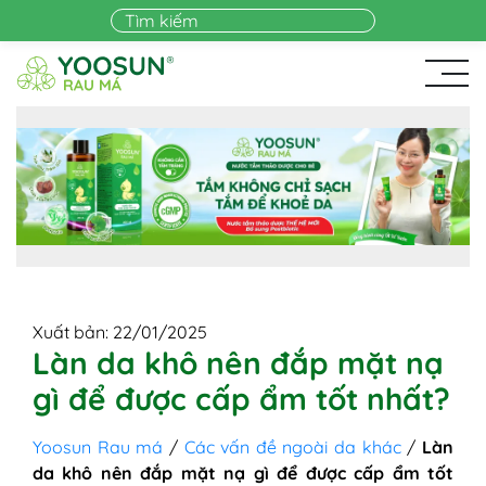
Skip to main content
Xuất bản: 22/01/2025
Làn da khô nên đắp mặt nạ
gì để được cấp ẩm tốt nhất?
Yoosun Rau má
/
Các vấn đề ngoài da khác
/
Làn
da khô nên đắp mặt nạ gì để được cấp ẩm tốt