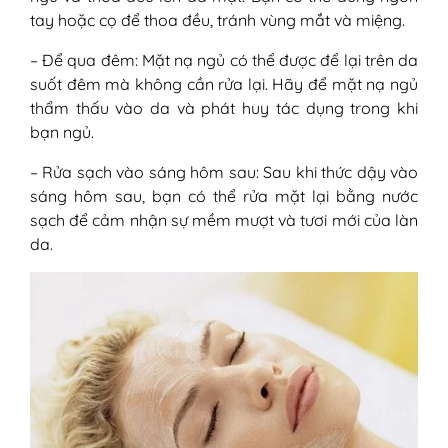
tay hoặc cọ để thoa đều, tránh vùng mắt và miệng.
– Để qua đêm: Mặt nạ ngủ có thể được để lại trên da
suốt đêm mà không cần rửa lại. Hãy để mặt nạ ngủ
thẩm thấu vào da và phát huy tác dụng trong khi
bạn ngủ.
– Rửa sạch vào sáng hôm sau: Sau khi thức dậy vào
sáng hôm sau, bạn có thể rửa mặt lại bằng nước
sạch để cảm nhận sự mềm mượt và tươi mới của làn
da.