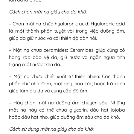
Cách chọn mặt nạ giấy cho da khô:
– Chọn mặt nạ chứa hyaluronic acid: Hyaluronic acid
là một thành phần tuyệt vời trong việc dưỡng ẩm,
giúp da giữ nước và cải thiện độ đàn hồi.
– Mặt nạ chứa ceramides: Ceramides giúp củng cố
hàng rào bảo vệ da, giữ nước và ngăn ngừa tình
trạng mất nước trên da.
– Mặt nạ chứa chiết xuất từ thiên nhiên: Các thành
phần như nha đam, mật ong, hoa cúc, hoặc trà xanh
giúp làm dịu da và cung cấp độ ẩm.
– Hãy chọn mặt nạ dưỡng ẩm chuyên sâu: Những
mặt nạ này có thể chứa glycerin, dầu hạt jojoba
hoặc dầu hạt nho, giúp dưỡng ẩm sâu cho da khô.
Cách sử dụng mặt nạ giấy cho da khô: