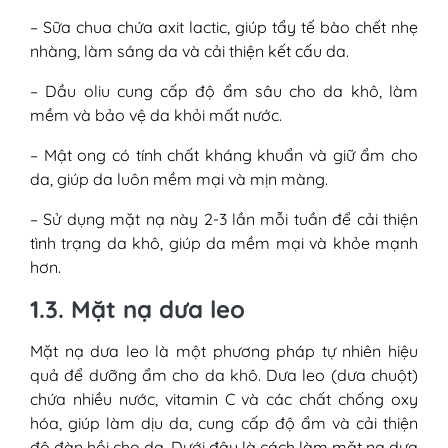
– Sữa chua chứa axit lactic, giúp tẩy tế bào chết nhẹ
nhàng, làm sáng da và cải thiện kết cấu da.
– Dầu oliu cung cấp độ ẩm sâu cho da khô, làm
mềm và bảo vệ da khỏi mất nước.
– Mật ong có tính chất kháng khuẩn và giữ ẩm cho
da, giúp da luôn mềm mại và mịn màng.
– Sử dụng mặt nạ này 2-3 lần mỗi tuần để cải thiện
tình trạng da khô, giúp da mềm mại và khỏe mạnh
hơn.
1.3. Mặt nạ dưa leo
Mặt nạ dưa leo là một phương pháp tự nhiên hiệu
quả để dưỡng ẩm cho da khô. Dưa leo (dưa chuột)
chứa nhiều nước, vitamin C và các chất chống oxy
hóa, giúp làm dịu da, cung cấp độ ẩm và cải thiện
độ đàn hồi cho da. Dưới đây là cách làm mặt nạ dưa