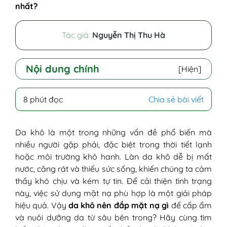
nhất?
Tác giả:
Nguyễn Thị Thu Hà
Nội dung chính
[Hiện]
I - Tiêu chí để chọn mặt nạ cho da khô
8 phút đọc
Chia sẻ bài viết
II - Da khô nên đắp mặt nạ gì?
1. Mặt nạ tự nhiên tại nhà
1.1. Mặt nạ bơ và mật ong
Da khô là một trong những vấn đề phổ biến mà
1.2. Mặt nạ sữa chua và dầu oliu
nhiều người gặp phải, đặc biệt trong thời tiết lạnh
1.3. Mặt nạ dưa leo
hoặc môi trường khô hanh. Làn da khô dễ bị mất
2. Mặt nạ giấy (sheet mask)
nước, căng rát và thiếu sức sống, khiến chúng ta cảm
3. Mặt nạ ngủ
thấy khó chịu và kém tự tin. Để cải thiện tình trạng
III - Lưu ý khi đắp mặt nạ cho da khô
này, việc sử dụng mặt nạ phù hợp là một giải pháp
hiệu quả. Vậy
da khô nên đắp mặt nạ gì
để cấp ẩm
và nuôi dưỡng da từ sâu bên trong? Hãy cùng tìm