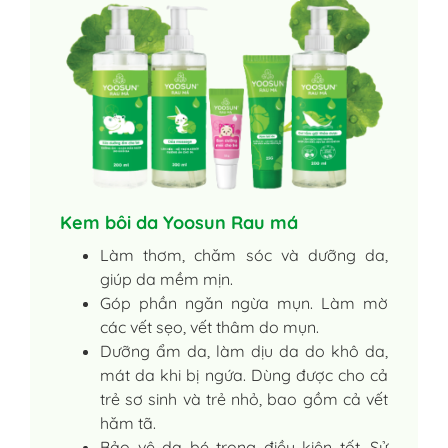
Kem bôi da Yoosun Rau má
Làm thơm, chăm sóc và dưỡng da,
giúp da mềm mịn.
Góp phần ngăn ngừa mụn. Làm mờ
các vết sẹo, vết thâm do mụn.
Dưỡng ẩm da, làm dịu da do khô da,
mát da khi bị ngứa. Dùng được cho cả
trẻ sơ sinh và trẻ nhỏ, bao gồm cả vết
hăm tã.
Bảo vệ da bé trong điều kiện tốt. Sử