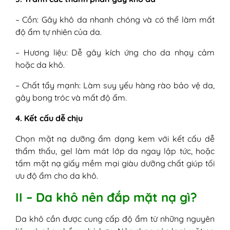
– Cồn: Gây khô da nhanh chóng và có thể làm mất
độ ẩm tự nhiên của da.
– Hương liệu: Dễ gây kích ứng cho da nhạy cảm
hoặc da khô.
– Chất tẩy mạnh: Làm suy yếu hàng rào bảo vệ da,
gây bong tróc và mất độ ẩm.
4. Kết cấu dễ chịu
Chọn mặt nạ dưỡng ẩm dạng kem với kết cấu dễ
thẩm thấu, gel làm mát lớp da ngay lập tức, hoặc
tấm mặt nạ giấy mềm mại giàu dưỡng chất giúp tối
ưu độ ẩm cho da khô.
II – Da khô nên đắp mặt nạ gì?
Da khô cần được cung cấp độ ẩm từ những nguyên