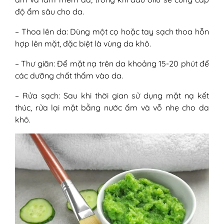
độ ẩm sâu cho da.
– Thoa lên da: Dùng một cọ hoặc tay sạch thoa hỗn
hợp lên mặt, đặc biệt là vùng da khô.
– Thư giãn: Để mặt nạ trên da khoảng 15-20 phút để
các dưỡng chất thấm vào da.
– Rửa sạch: Sau khi thời gian sử dụng mặt nạ kết
thúc, rửa lại mặt bằng nước ấm và vỗ nhẹ cho da
khô.