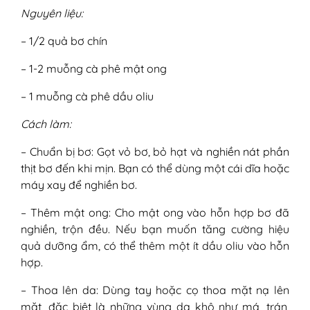
Nguyên liệu:
– 1/2 quả bơ chín
– 1-2 muỗng cà phê mật ong
– 1 muỗng cà phê dầu oliu
Cách làm:
– Chuẩn bị bơ: Gọt vỏ bơ, bỏ hạt và nghiền nát phần
thịt bơ đến khi mịn. Bạn có thể dùng một cái dĩa hoặc
máy xay để nghiền bơ.
– Thêm mật ong: Cho mật ong vào hỗn hợp bơ đã
nghiền, trộn đều. Nếu bạn muốn tăng cường hiệu
quả dưỡng ẩm, có thể thêm một ít dầu oliu vào hỗn
hợp.
– Thoa lên da: Dùng tay hoặc cọ thoa mặt nạ lên
mặt, đặc biệt là những vùng da khô như má, trán,