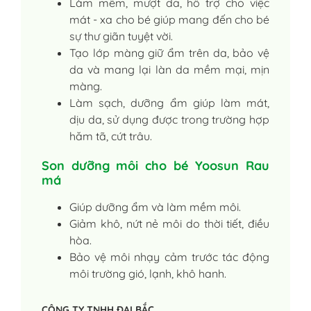
Làm mềm, mượt da, hỗ trợ cho việc
mát - xa cho bé giúp mang đến cho bé
sự thư giãn tuyệt vời.
Tạo lớp màng giữ ẩm trên da, bảo vệ
da và mang lại làn da mềm mại, mịn
màng.
Làm sạch, dưỡng ẩm giúp làm mát,
dịu da, sử dụng được trong trường hợp
hăm tã, cứt trâu.
Son dưỡng môi cho bé Yoosun Rau
má
Giúp dưỡng ẩm và làm mềm môi.
Giảm khô, nứt nẻ môi do thời tiết, điều
hòa.
Bảo vệ môi nhạy cảm trước tác động
môi trường gió, lạnh, khô hanh.
CÔNG TY TNHH ĐẠI BẮC