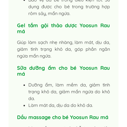
dụng được cho bé trong trường hợp
rôm sảy, mẩn ngứa.
Gel tắm gội thảo dược Yoosun Rau
má
Giúp làm sạch nhẹ nhàng, làm mát, dịu da,
giảm tình trạng khô da, góp phần ngăn
ngừa mẩn ngứa.
Sữa dưỡng ẩm cho bé Yoosun Rau
má
Dưỡng ẩm, làm mềm da, giảm tình
trạng khô da, giảm mẩn ngứa do khô
da.
Làm mát da, dịu da do khô da.
Dầu massage cho bé Yoosun Rau má