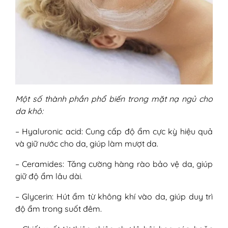
Một số thành phần phổ biến trong mặt nạ ngủ cho
da khô:
– Hyaluronic acid: Cung cấp độ ẩm cực kỳ hiệu quả
và giữ nước cho da, giúp làm mượt da.
– Ceramides: Tăng cường hàng rào bảo vệ da, giúp
giữ độ ẩm lâu dài.
– Glycerin: Hút ẩm từ không khí vào da, giúp duy trì
độ ẩm trong suốt đêm.