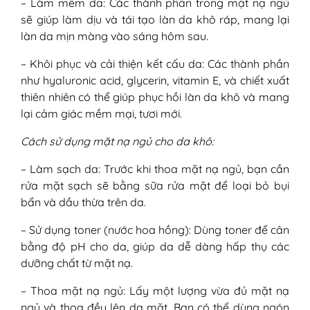
– Làm mềm da: Các thành phần trong mặt nạ ngủ
sẽ giúp làm dịu và tái tạo làn da khô ráp, mang lại
làn da mịn màng vào sáng hôm sau.
– Khôi phục và cải thiện kết cấu da: Các thành phần
như hyaluronic acid, glycerin, vitamin E, và chiết xuất
thiên nhiên có thể giúp phục hồi làn da khô và mang
lại cảm giác mềm mại, tươi mới.
Cách sử dụng mặt nạ ngủ cho da khô:
– Làm sạch da: Trước khi thoa mặt nạ ngủ, bạn cần
rửa mặt sạch sẽ bằng sữa rửa mặt để loại bỏ bụi
bẩn và dầu thừa trên da.
– Sử dụng toner (nước hoa hồng): Dùng toner để cân
bằng độ pH cho da, giúp da dễ dàng hấp thụ các
dưỡng chất từ mặt nạ.
– Thoa mặt nạ ngủ: Lấy một lượng vừa đủ mặt nạ
ngủ và thoa đều lên da mặt. Bạn có thể dùng ngón