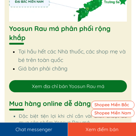
Yoosun Rau má phân phối rộng
khắp
Tại hầu hết các Nhà thuốc, các shop mẹ và
bé trên toàn quốc
Giá bán phải chăng
Xem địa chỉ bán Yoosun Rau má
Mua hàng online dễ dàng
Shopee Miền Bắc
Shopee Miền Nam
Đặc biệt tiện lợi khi chỉ cần vài Click chuột để
mua sản phẩm Yoosun Rau má
Các sự kiện ưu đãi và trợ giá được thực hiện liên
Chat messenger
Xem điểm bán
tục.