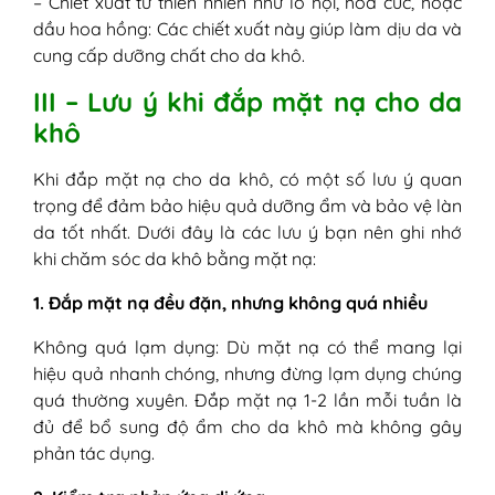
– Chiết xuất từ thiên nhiên như lô hội, hoa cúc, hoặc
dầu hoa hồng: Các chiết xuất này giúp làm dịu da và
cung cấp dưỡng chất cho da khô.
III – Lưu ý khi đắp mặt nạ cho da
khô
Khi đắp mặt nạ cho da khô, có một số lưu ý quan
trọng để đảm bảo hiệu quả dưỡng ẩm và bảo vệ làn
da tốt nhất. Dưới đây là các lưu ý bạn nên ghi nhớ
khi chăm sóc da khô bằng mặt nạ:
1. Đắp mặt nạ đều đặn, nhưng không quá nhiều
Không quá lạm dụng: Dù mặt nạ có thể mang lại
hiệu quả nhanh chóng, nhưng đừng lạm dụng chúng
quá thường xuyên. Đắp mặt nạ 1-2 lần mỗi tuần là
đủ để bổ sung độ ẩm cho da khô mà không gây
phản tác dụng.