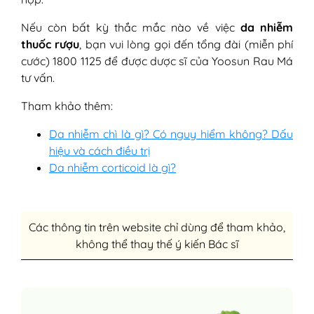
Nếu còn bất kỳ thắc mắc nào về việc
da nhiễm
thuốc rượu
, bạn vui lòng gọi đến tổng đài (miễn phí
cước) 1800 1125 để được dược sĩ của Yoosun Rau Má
tư vấn.
Tham khảo thêm:
Da nhiễm chì là gì? Có nguy hiểm không? Dấu
hiệu và cách điều trị
Da nhiễm corticoid là gì?
Các thông tin trên website chỉ dùng để tham khảo,
không thể thay thế ý kiến Bác sĩ