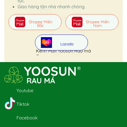
tục.
Giao hàng tận nhà nhanh chóng.
Shopee Miền
Shopee Miền
Bắc
Nam
Lazada
Kênh Mall Yoosun Rau má
Youtube
Tiktok
Facebook