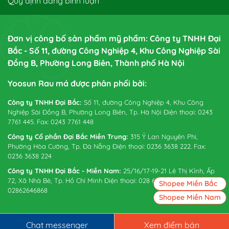
Quy định đăng bình luận
Đơn vị công bố sản phẩm mỹ phẩm: Công ty TNHH Đại
Bắc - Số 11, đường Công Nghiệp 4, Khu Công Nghiệp Sài
Đồng B, Phường Long Biên, Thành phố Hà Nội
Yoosun Rau má được phân phối bởi:
Công ty TNHH Đại Bắc:
Số 11, đường Công Nghiệp 4, Khu Công
Nghiệp Sài Đồng B, Phường Long Biên, Tp. Hà Nội Điện thoại: 0243
7761 445. Fax: 0243 7761 448
Công ty Cổ phần Đại Bắc Miền Trung:
315 Ỷ Lan Nguyên Phi,
Phường Hòa Cường, Tp. Đà Nẵng Điện thoại: 0236 3638 222. Fax:
0236 3638 224
Công ty TNHH Đại Bắc - Miền Nam:
25/16/17-19-21 Lê Thị Kỉnh, Ấp
72, Xã Nhà Bè, Tp. Hồ Chí Minh Điện thoại: 028 6265 0738. Fax:
Shopee Miền Bắc
02862646868
Shopee Miền Nam
Chat messenger
Xem điểm bán