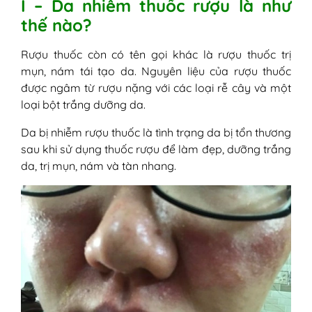
I – Da nhiễm thuốc rượu là như
thế nào?
Rượu thuốc còn có tên gọi khác là rượu thuốc trị
mụn, nám tái tạo da. Nguyên liệu của rượu thuốc
được ngâm từ rượu nặng với các loại rễ cây và một
loại bột trắng dưỡng da.
Da bị nhiễm rượu thuốc là tình trạng da bị tổn thương
sau khi sử dụng thuốc rượu để làm đẹp, dưỡng trắng
da, trị mụn, nám và tàn nhang.