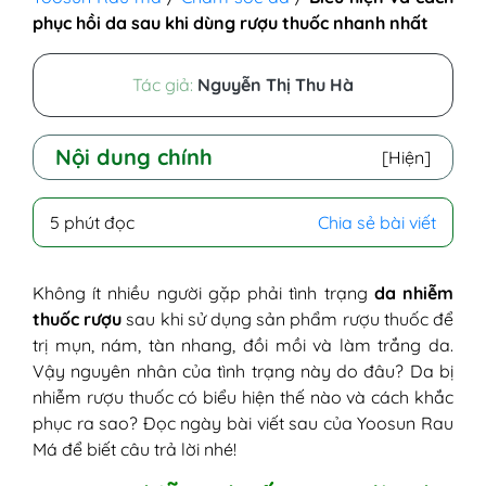
phục hồi da sau khi dùng rượu thuốc nhanh nhất
Tác giả:
Nguyễn Thị Thu Hà
Nội dung chính
[Hiện]
I - Da nhiễm thuốc rượu là như thế nào?
5 phút đọc
Chia sẻ bài viết
II - Nguyên nhân da nhiễm thuốc rượu
III - Biểu hiện da bị nhiễm thuốc rượu
IV - Chia sẻ cách phục hồi da sau khi dùng
Không ít nhiều người gặp phải tình trạng
da nhiễm
rượu thuốc
thuốc rượu
sau khi sử dụng sản phẩm rượu thuốc để
1. Ngừng sử dụng rượu thuốc
trị mụn, nám, tàn nhang, đồi mồi và làm trắng da.
2. Thải độc da
Vậy nguyên nhân của tình trạng này do đâu? Da bị
3. Vệ sinh da sạch sẽ và đúng cách
nhiễm rượu thuốc có biểu hiện thế nào và cách khắc
4. Phục hồi da
phục ra sao? Đọc ngày bài viết sau của Yoosun Rau
5. Bảo vệ da
Má để biết câu trả lời nhé!