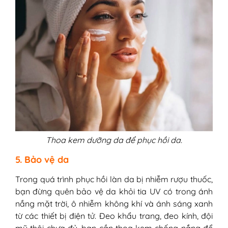
Thoa kem dưỡng da để phục hồi da.
5. Bảo vệ da
Trong quá trình phục hồi làn da bị nhiễm rượu thuốc,
bạn đừng quên bảo vệ da khỏi tia UV có trong ánh
nắng mặt trời, ô nhiễm không khí và ánh sáng xanh
từ các thiết bị điện tử. Đeo khẩu trang, đeo kính, đội
mũ thôi chưa đủ, bạn cần thoa kem chống nắng để