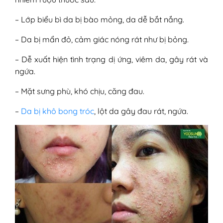
– Lớp biểu bì da bị bào mỏng, da dễ bắt nắng.
– Da bị mẩn đỏ, cảm giác nóng rát như bị bỏng.
– Dễ xuất hiện tình trạng dị ứng, viêm da, gây rát và
ngứa.
– Mặt sưng phù, khó chịu, căng đau.
–
Da bị khô bong tróc
, lột da gây đau rát, ngứa.