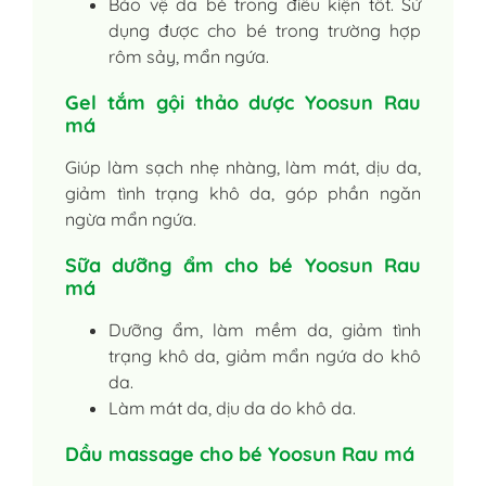
Bảo vệ da bé trong điều kiện tốt. Sử
dụng được cho bé trong trường hợp
rôm sảy, mẩn ngứa.
Gel tắm gội thảo dược Yoosun Rau
má
Giúp làm sạch nhẹ nhàng, làm mát, dịu da,
giảm tình trạng khô da, góp phần ngăn
ngừa mẩn ngứa.
Sữa dưỡng ẩm cho bé Yoosun Rau
má
Dưỡng ẩm, làm mềm da, giảm tình
trạng khô da, giảm mẩn ngứa do khô
da.
Làm mát da, dịu da do khô da.
Dầu massage cho bé Yoosun Rau má