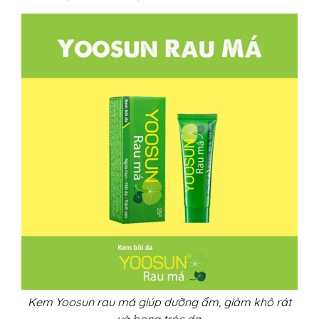
Kem Yoosun rau má giúp dưỡng ẩm, giảm khô rát
và bong tróc da.