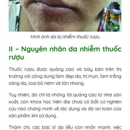
Hình ảnh da bị nhiễm thuốc rượu.
II – Nguyên nhân da nhiễm thuốc
rượu
Thuốc rượu được quảng cáo và bày bán trên thị
trường với công dụng làm đẹp da, trị mụn, làm trắng
sáng da, loại bỏ nám và tàn nhang.
Tuy nhiên, đó chỉ là những lời quảng cáo từ nhà sản
xuất, còn khoa học hiện đại chưa có bất cứ nghiên
cứu nào chứng minh về tác dụng và độ an toàn của
sản phẩm khi sử dụng.
Thậm chí, các bác sĩ da liễu còn nhấn mạnh, việc