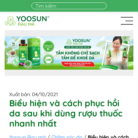
Skip to main content
Xuất bản: 04/10/2021
Biểu hiện và cách phục hồi
da sau khi dùng rượu thuốc
nhanh nhất
Yoosun Rau má
/
Chăm sóc da
/
Biểu hiện và cách