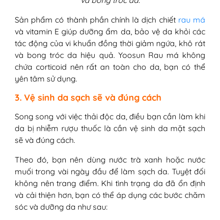
Sản phẩm có thành phần chính là dịch chiết
rau má
và vitamin E giúp dưỡng ẩm da, bảo vệ da khỏi các
tác động của vi khuẩn đồng thời giảm ngứa, khô rát
và bong tróc da hiệu quả. Yoosun Rau má không
chứa corticoid nên rất an toàn cho da, bạn có thể
yên tâm sử dụng.
3. Vệ sinh da sạch sẽ và đúng cách
Song song với việc thải độc da, điều bạn cần làm khi
da bị nhiễm rượu thuốc là cần vệ sinh da mặt sạch
sẽ và đúng cách.
Theo đó, bạn nên dùng nước trà xanh hoặc nước
muối trong vài ngày đầu để làm sạch da. Tuyệt đối
không nên trang điểm. Khi tình trạng da đã ổn định
và cải thiện hơn, bạn có thể áp dụng các bước chăm
sóc và dưỡng da như sau: