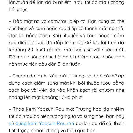
lần/tuần để làn da bị nhiễm rượu thuốc mau chóng
hồi phục.
– Đắp mặt nạ vỏ cam/rau diếp cá: Bạn cũng có thể
chế biến vỏ cam hoặc rau diếp cá thành mặt nạ thải
độc da bằng cách: Xay nhuyễn vỏ cam hoặc 1 nắm
rau diếp cá sau đó đắp lên mặt. Để lưu lại trên da
khoảng 20 phút rồi rửa mặt sạch sẽ với nước mát.
Để mau chóng phục hồi da bị nhiễm rượu thuốc, bạn
nên thực hiện đều đặn 3 lần/tuần.
– Chườm đá lạnh: Nếu mặt bị sưng đỏ, bạn có thể áp
dụng cách giảm sưng mặt khi bôi thuốc rượu bằng
cách bọc vài viên đá vào khăn sạch rồi chườm nhẹ
nhàng lên mặt khoảng 10-15 phút.
– Thoa kem Yoosun Rau má: Trường hợp da nhiễm
thuốc rượu có hiện tượng ngứa và sưng nhẹ, bạn hãy
sử dụng kem Yoosun Rau má
bôi lên da để cải thiện
tình trạng nhanh chóng và hiệu quả hơn.