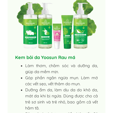
Kem bôi da Yoosun Rau má
Làm thơm, chăm sóc và dưỡng da,
giúp da mềm mịn.
Góp phần ngăn ngừa mụn. Làm mờ
các vết sẹo, vết thâm do mụn.
Dưỡng ẩm da, làm dịu da do khô da,
mát da khi bị ngứa. Dùng được cho cả
trẻ sơ sinh và trẻ nhỏ, bao gồm cả vết
hăm tã.