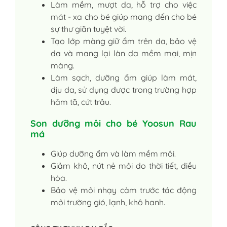
Làm mềm, mượt da, hỗ trợ cho việc
mát - xa cho bé giúp mang đến cho bé
sự thư giãn tuyệt vời.
Tạo lớp màng giữ ẩm trên da, bảo vệ
da và mang lại làn da mềm mại, mịn
màng.
Làm sạch, dưỡng ẩm giúp làm mát,
dịu da, sử dụng được trong trường hợp
hăm tã, cứt trâu.
Son dưỡng môi cho bé Yoosun Rau
má
Giúp dưỡng ẩm và làm mềm môi.
Giảm khô, nứt nẻ môi do thời tiết, điều
hòa.
Bảo vệ môi nhạy cảm trước tác động
môi trường gió, lạnh, khô hanh.