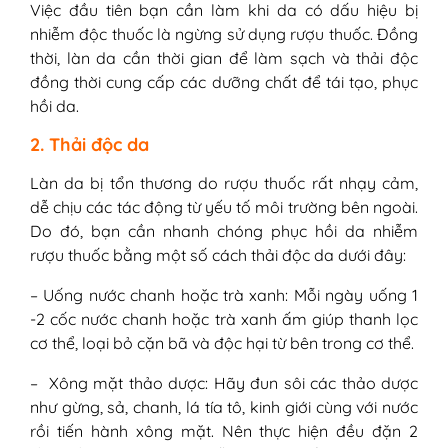
Việc đầu tiên bạn cần làm khi da có dấu hiệu bị
nhiễm độc thuốc là ngừng sử dụng rượu thuốc. Đồng
thời, làn da cần thời gian để làm sạch và thải độc
đồng thời cung cấp các dưỡng chất để tái tạo, phục
hồi da.
2. Thải độc da
Làn da bị tổn thương do rượu thuốc rất nhạy cảm,
dễ chịu các tác động từ yếu tố môi trường bên ngoài.
Do đó, bạn cần nhanh chóng phục hồi da nhiễm
rượu thuốc bằng một số cách thải độc da dưới đây:
– Uống nước chanh hoặc trà xanh: Mỗi ngày uống 1
-2 cốc nước chanh hoặc trà xanh ấm giúp thanh lọc
cơ thể, loại bỏ cặn bã và độc hại từ bên trong cơ thể.
– Xông mặt thảo dược: Hãy đun sôi các thảo dược
như gừng, sả, chanh, lá tía tô, kinh giới cùng với nước
rồi tiến hành xông mặt. Nên thực hiện đều đặn 2