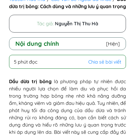
dừa trị bỏng: Cách dùng và những lưu ý quan trọng
Tác giả:
Nguyễn Thị Thu Hà
Nội dung chính
[Hiện]
I - Giới thiệu về dầu dừa
5 phút đọc
Chia sẻ bài viết
II - Dầu dừa có trị bỏng được không?
III - Các cách dùng dầu dừa làm dịu bỏng
nhẹ
Dầu dừa trị bỏng
là phương pháp tự nhiên được
1. Bôi trực tiếp lên vùng da bị bỏng
nhiều người lựa chọn để làm dịu và phục hồi da
2. Kết hợp dầu dừa và mật ong
trong trường hợp bỏng nhẹ nhờ khả năng dưỡng
3. Dầu dừa và tinh dầu oải hương
ẩm, kháng viêm và giảm đau hiệu quả. Tuy nhiên, để
3. Dầu dừa và gel lô hội (nha đam)
phát huy tối đa công dụng của dầu dừa và tránh
5. Dầu dừa và bột nghệ
những rủi ro không đáng có, bạn cần biết cách sử
6. Dầu dừa và dầu tràm trà (Tea tree
dụng đúng và hiểu rõ những lưu ý quan trọng trước
oil)
khi áp dụng lên da. Bài viết này sẽ cung cấp đầy đủ