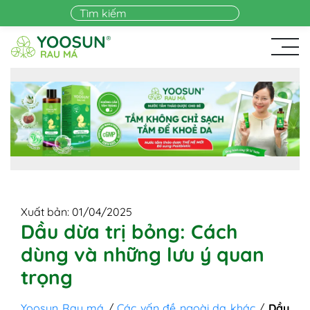
Skip to main content
Xuất bản: 01/04/2025
Dầu dừa trị bỏng: Cách
dùng và những lưu ý quan
trọng
Yoosun Rau má
/
Các vấn đề ngoài da khác
/
Dầu