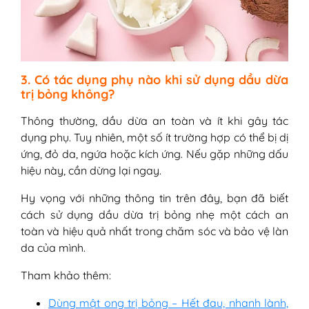
3. Có tác dụng phụ nào khi sử dụng dầu dừa
trị bỏng không?
Thông thường, dầu dừa an toàn và ít khi gây tác
dụng phụ. Tuy nhiên, một số ít trường hợp có thể bị dị
ứng, đỏ da, ngứa hoặc kích ứng. Nếu gặp những dấu
hiệu này, cần dừng lại ngay.
Hy vọng với những thông tin trên đây, bạn đã biết
cách sử dụng dầu dừa trị bỏng nhẹ một cách an
toàn và hiệu quả nhất trong chăm sóc và bảo vệ làn
da của mình.
Tham khảo thêm:
Dùng mật ong trị bỏng – Hết đau, nhanh lành,