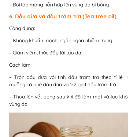
– Bôi lớp mỏng hỗn hợp lên vùng da bị bỏng.
6. Dầu dừa và dầu tràm trà (Tea tree oil)
Công dụng:
– Kháng khuẩn mạnh, ngăn ngừa nhiễm trùng
– Giảm viêm, thúc đẩy tái tạo da
Cách làm:
– Trộn dầu dừa với tinh dầu tràm trà theo tỉ lệ: 1
muỗng cà phê dầu dừa và 1-2 giọt dầu tràm trà.
– Thoa lên vết bỏng sau khi đã làm mát và lau khô
vùng da.