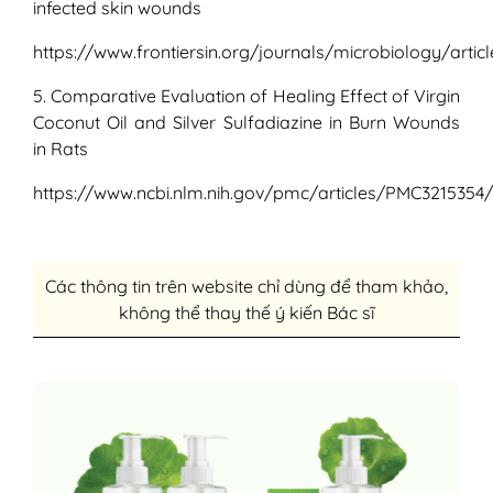
infected skin wounds
https://www.frontiersin.org/journals/microbiology/articl
5. Comparative Evaluation of Healing Effect of Virgin
Coconut Oil and Silver Sulfadiazine in Burn Wounds
in Rats
https://www.ncbi.nlm.nih.gov/pmc/articles/PMC3215354/
Các thông tin trên website chỉ dùng để tham khảo,
không thể thay thế ý kiến Bác sĩ