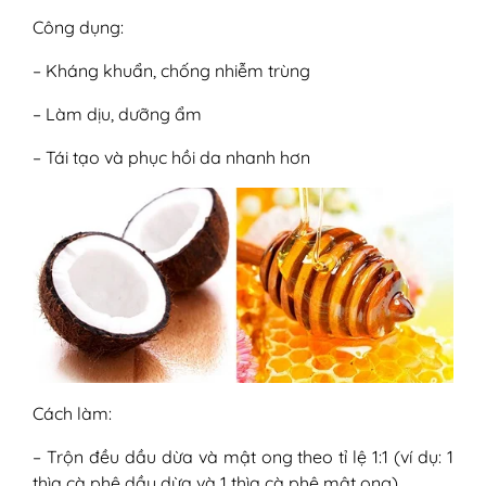
Công dụng:
– Kháng khuẩn, chống nhiễm trùng
– Làm dịu, dưỡng ẩm
– Tái tạo và phục hồi da nhanh hơn
Cách làm:
– Trộn đều dầu dừa và mật ong theo tỉ lệ 1:1 (ví dụ: 1
thìa cà phê dầu dừa và 1 thìa cà phê mật ong).