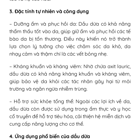
3. Đặc tính tự nhiên và công dụng
– Dưỡng ẩm và phục hồi da: Dầu dừa có khả năng
thẩm thấu tốt vào da, giúp giữ ẩm và phục hồi các tế
bào da bị tổn thương. Điều này khiến nó trở thành
lựa chọn lý tưởng cho việc chăm sóc da khô, da
nhạy cảm và thậm chí là các vết bỏng nhẹ.
– Kháng khuẩn và kháng viêm: Nhờ chứa axit lauric,
dầu dừa có khả năng kháng khuẩn và kháng viêm,
giúp bảo vệ da khỏi các tác nhân gây hại từ môi
trường và ngăn ngừa nhiễm trùng.
– Hỗ trợ sức khỏe tổng thể: Ngoài các lợi ích về da,
dầu dừa còn được sử dụng trong ẩm thực và y học
cổ truyền để hỗ trợ tiêu hóa, cải thiện hệ miễn dịch và
cung cấp năng lượng cho cơ thể.
4. Ứng dụng phổ biến của dầu dừa