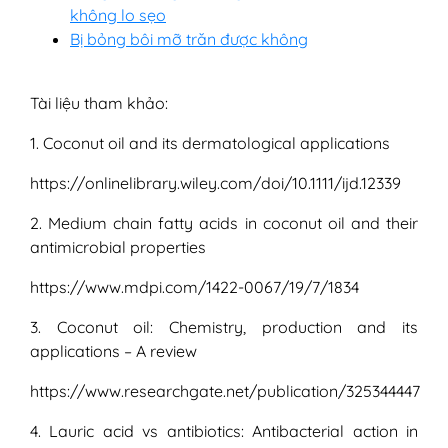
không lo sẹo
Bị bỏng bôi mỡ trăn được không
Tài liệu tham khảo:
1. Coconut oil and its dermatological applications
https://onlinelibrary.wiley.com/doi/10.1111/ijd.12339
2. Medium chain fatty acids in coconut oil and their
antimicrobial properties
https://www.mdpi.com/1422-0067/19/7/1834
3. Coconut oil: Chemistry, production and its
applications – A review
https://www.researchgate.net/publication/325344447
4. Lauric acid vs antibiotics: Antibacterial action in