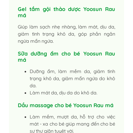
Gel tắm gội thảo dược Yoosun Rau
má
Giúp làm sạch nhẹ nhàng, làm mát, dịu da,
giảm tình trạng khô da, góp phần ngăn
ngừa mẩn ngứa.
Sữa dưỡng ẩm cho bé Yoosun Rau
má
Dưỡng ẩm, làm mềm da, giảm tình
trạng khô da, giảm mẩn ngứa do khô
da.
Làm mát da, dịu da do khô da.
Dầu massage cho bé Yoosun Rau má
Làm mềm, mượt da, hỗ trợ cho việc
mát - xa cho bé giúp mang đến cho bé
sự thư giãn tuyệt vời.