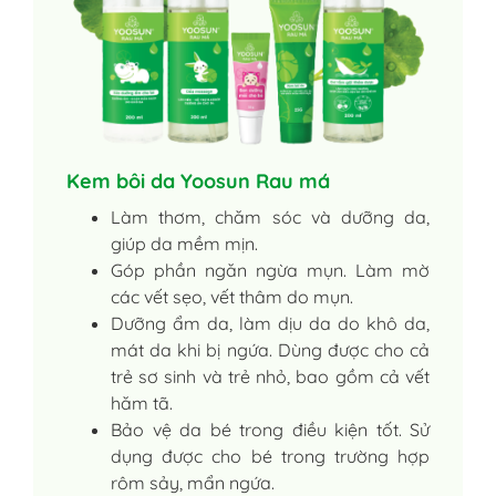
Kem bôi da Yoosun Rau má
Làm thơm, chăm sóc và dưỡng da,
giúp da mềm mịn.
Góp phần ngăn ngừa mụn. Làm mờ
các vết sẹo, vết thâm do mụn.
Dưỡng ẩm da, làm dịu da do khô da,
mát da khi bị ngứa. Dùng được cho cả
trẻ sơ sinh và trẻ nhỏ, bao gồm cả vết
hăm tã.
Bảo vệ da bé trong điều kiện tốt. Sử
dụng được cho bé trong trường hợp
rôm sảy, mẩn ngứa.