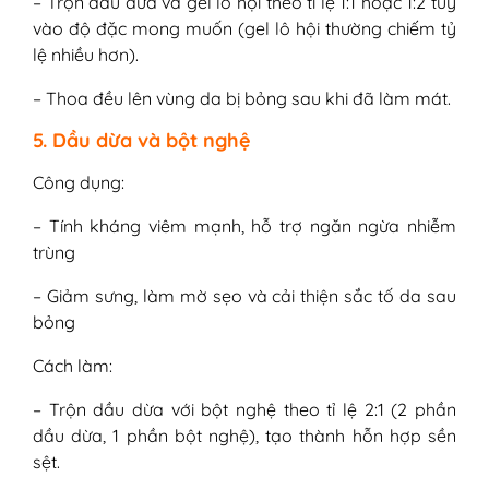
– Trộn dầu dừa và gel lô hội theo tỉ lệ 1:1 hoặc 1:2 tùy
vào độ đặc mong muốn (gel lô hội thường chiếm tỷ
lệ nhiều hơn).
– Thoa đều lên vùng da bị bỏng sau khi đã làm mát.
5. Dầu dừa và bột nghệ
Công dụng:
– Tính kháng viêm mạnh, hỗ trợ ngăn ngừa nhiễm
trùng
– Giảm sưng, làm mờ sẹo và cải thiện sắc tố da sau
bỏng
Cách làm:
– Trộn dầu dừa với bột nghệ theo tỉ lệ 2:1 (2 phần
dầu dừa, 1 phần bột nghệ), tạo thành hỗn hợp sền
sệt.