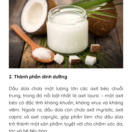
2. Thành phần dinh dưỡng
Dầu dừa chứa một lượng lớn các axit béo chuỗi
trung, trong đó nổi bật nhất là axit lauric – một axit
béo có đặc tính kháng khuẩn, kháng virus và kháng
viêm. Ngoài ra, dầu dừa còn chứa axit myristic, axit
capric và axit caprylic, góp phần làm cho dầu dừa
trở thành một sản phẩm tuyệt vời cho chăm sóc da,
tóc và hệ tiêu hóa.