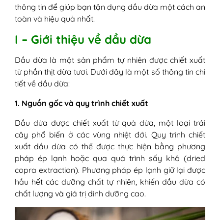
7. Dầu dừa và vitamin E (từ viên
thông tin để giúp bạn tận dụng dầu dừa một cách an
nang)
toàn và hiệu quả nhất.
IV - Thắc mắc thường gặp khi dùng dầu
I – Giới thiệu về dầu dừa
dừa trị bỏng
1. Có nên bôi dầu dừa ngay sau khi bị
Dầu dừa là một sản phẩm tự nhiên được chiết xuất
bỏng không?
từ phần thịt dừa tươi. Dưới đây là một số thông tin chi
2. Bôi dầu dừa bao lâu thì khỏi bỏng?
tiết về dầu dừa:
3. Có tác dụng phụ nào khi sử dụng
dầu dừa trị bỏng không?
1. Nguồn gốc và quy trình chiết xuất
Dầu dừa được chiết xuất từ quả dừa, một loại trái
cây phổ biến ở các vùng nhiệt đới. Quy trình chiết
xuất dầu dừa có thể được thực hiện bằng phương
pháp ép lạnh hoặc qua quá trình sấy khô (dried
copra extraction). Phương pháp ép lạnh giữ lại được
hầu hết các dưỡng chất tự nhiên, khiến dầu dừa có
chất lượng và giá trị dinh dưỡng cao.