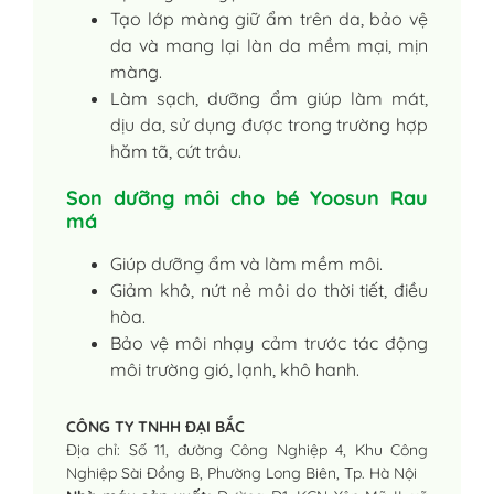
Tạo lớp màng giữ ẩm trên da, bảo vệ
da và mang lại làn da mềm mại, mịn
màng.
Làm sạch, dưỡng ẩm giúp làm mát,
dịu da, sử dụng được trong trường hợp
hăm tã, cứt trâu.
Son dưỡng môi cho bé Yoosun Rau
má
Giúp dưỡng ẩm và làm mềm môi.
Giảm khô, nứt nẻ môi do thời tiết, điều
hòa.
Bảo vệ môi nhạy cảm trước tác động
môi trường gió, lạnh, khô hanh.
CÔNG TY TNHH ĐẠI BẮC
Địa chỉ: Số 11, đường Công Nghiệp 4, Khu Công
Nghiệp Sài Đồng B, Phường Long Biên, Tp. Hà Nội