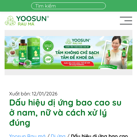
Skip to main content
Xuất bản: 12/01/2026
Dấu hiệu dị ứng bao cao su
ở nam, nữ và cách xử lý
đúng
Yoosun Rau má
/
Dị ứng
/
Dấu hiệu dị ứng bao cao