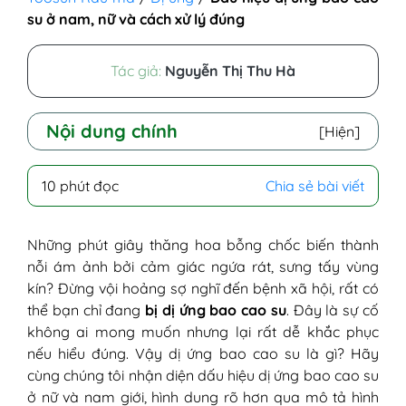
su ở nam, nữ và cách xử lý đúng
Tác giả:
Nguyễn Thị Thu Hà
Nội dung chính
[Hiện]
I - Dị ứng bao cao su là gì?
10 phút đọc
Chia sẻ bài viết
II - Tại sao dùng bao cao su bị dị ứng?
1. Dị ứng với Latex (Nhựa cao su tự
nhiên)
Những phút giây thăng hoa bỗng chốc biến thành
2. Dị ứng với chất diệt tinh trùng
nỗi ám ảnh bởi cảm giác ngứa rát, sưng tấy vùng
(Nonoxynol-9)
kín? Đừng vội hoảng sợ nghĩ đến bệnh xã hội, rất có
3. Dị ứng với chất bôi trơn và hương
thể bạn chỉ đang
bị dị ứng bao cao su
. Đây là sự cố
liệu hóa học
không ai mong muốn nhưng lại rất dễ khắc phục
III - Dấu hiệu dị ứng bao cao su ở nữ và
nếu hiểu đúng. Vậy dị ứng bao cao su là gì? Hãy
nam
cùng chúng tôi nhận diện dấu hiệu dị ứng bao cao su
1. Biểu hiện dị ứng bao cao su chung
ở nữ và nam giới, hình dung rõ hơn qua mô tả hình