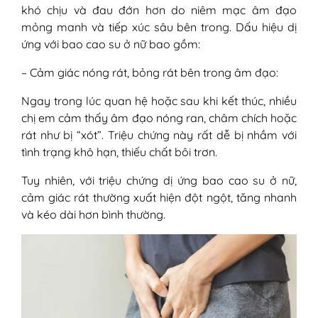
khó chịu và đau đớn hơn do niêm mạc âm đạo
mỏng manh và tiếp xúc sâu bên trong. Dấu hiệu dị
ứng với bao cao su ở nữ bao gồm:
– Cảm giác nóng rát, bỏng rát bên trong âm đạo:
Ngay trong lúc quan hệ hoặc sau khi kết thúc, nhiều
chị em cảm thấy âm đạo nóng ran, châm chích hoặc
rát như bị “xót”. Triệu chứng này rất dễ bị nhầm với
tình trạng khô hạn, thiếu chất bôi trơn.
Tuy nhiên, với triệu chứng dị ứng bao cao su ở nữ,
cảm giác rát thường xuất hiện đột ngột, tăng nhanh
và kéo dài hơn bình thường.