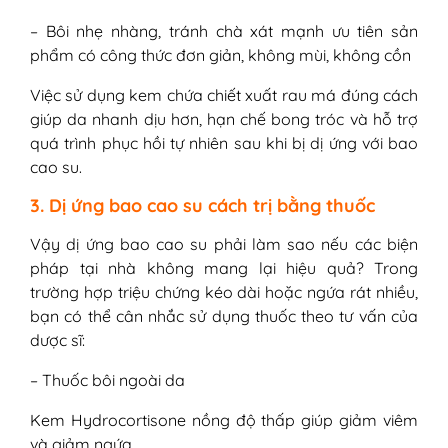
– Bôi nhẹ nhàng, tránh chà xát mạnh ưu tiên sản
phẩm có công thức đơn giản, không mùi, không cồn
Việc sử dụng kem chứa chiết xuất rau má đúng cách
giúp da nhanh dịu hơn, hạn chế bong tróc và hỗ trợ
quá trình phục hồi tự nhiên sau khi bị dị ứng với bao
cao su.
3. Dị ứng bao cao su cách trị bằng thuốc
Vậy dị ứng bao cao su phải làm sao nếu các biện
pháp tại nhà không mang lại hiệu quả? Trong
trường hợp triệu chứng kéo dài hoặc ngứa rát nhiều,
bạn có thể cân nhắc sử dụng thuốc theo tư vấn của
dược sĩ:
– Thuốc bôi ngoài da
Kem Hydrocortisone nồng độ thấp giúp giảm viêm
và giảm ngứa