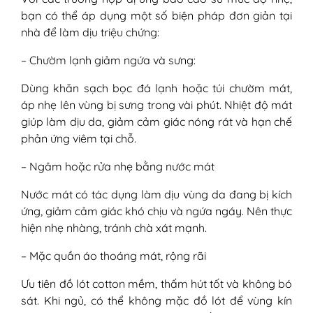
bạn có thể áp dụng một số biện pháp đơn giản tại
nhà để làm dịu triệu chứng:
– Chườm lạnh giảm ngứa và sưng:
Dùng khăn sạch bọc đá lạnh hoặc túi chườm mát,
áp nhẹ lên vùng bị sưng trong vài phút. Nhiệt độ mát
giúp làm dịu da, giảm cảm giác nóng rát và hạn chế
phản ứng viêm tại chỗ.
– Ngâm hoặc rửa nhẹ bằng nước mát
Nước mát có tác dụng làm dịu vùng da đang bị kích
ứng, giảm cảm giác khó chịu và ngứa ngáy. Nên thực
hiện nhẹ nhàng, tránh chà xát mạnh.
– Mặc quần áo thoáng mát, rộng rãi
Ưu tiên đồ lót cotton mềm, thấm hút tốt và không bó
sát. Khi ngủ, có thể không mặc đồ lót để vùng kín