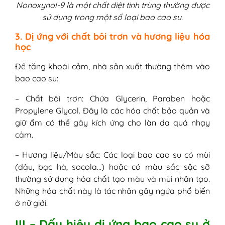
Nonoxynol-9 là một chất diệt tinh trùng thường được
sử dụng trong một số loại bao cao su.
3. Dị ứng với chất bôi trơn và hương liệu hóa
học
Để tăng khoái cảm, nhà sản xuất thường thêm vào
bao cao su:
– Chất bôi trơn: Chứa Glycerin, Paraben hoặc
Propylene Glycol. Đây là các hóa chất bảo quản và
giữ ẩm có thể gây kích ứng cho làn da quá nhạy
cảm.
– Hương liệu/Màu sắc: Các loại bao cao su có mùi
(dâu, bạc hà, socola…) hoặc có màu sắc sặc sỡ
thường sử dụng hóa chất tạo màu và mùi nhân tạo.
Những hóa chất này là tác nhân gây ngứa phổ biến
ở nữ giới.
III – Dấu hiệu dị ứng bao cao su ở