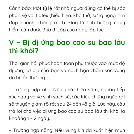
Cảnh báo: Một tỷ lệ rất nhỏ người dùng có thể bị sốc
phản vệ với Latex (biểu hiện: khó thở, sưng họng, tim
đập nhanh, chóng mặt). Đây là tình huống nguy
hiểm cần được đưa đi cấp cứu ngay lập tức.
V – Bị dị ứng bao cao su bao lâu
thì khỏi?
Thời gian hồi phục hoàn toàn phụ thuộc vào mức độ
dị ứng, cơ địa của bạn và cách bạn chăm sóc vùng
da bị tổn thương.
– Trường hợp nhẹ: Nếu phát hiện sớm, ngưng tiếp
xúc ngay và vệ sinh sạch sẽ, các triệu chứng ngứa rát
sẽ thuyên giảm rõ rệt sau 24 đến 48 giờ. Lúc này, câu
trả lời cho việc dị ứng bao cao su bao lâu thì khỏi là
khoảng 1 – 2 ngày.
– Trường hợp nặng: Nếu vùng kín đã xuất hiện mụn