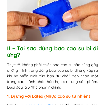
Test)
4. Sử dụng Gel bôi trơn gốc nước
(Water-based)
5. Vệ sinh sạch sẽ sau khi quan hệ
II – Tại sao dùng bao cao su bị dị
ứng?
Thực tế, không phải chiếc bao cao su nào cũng gây
dị ứng. Tình trạng dùng bao cao su bị dị ứng xảy ra
khi hệ miễn dịch của bạn “từ chối” tiếp nhận một
trong các thành phần hóa học có trong sản phẩm.
Dưới đây là 3 “thủ phạm” chính:
1. Dị ứng với Latex (Nhựa cao su tự nhiên)