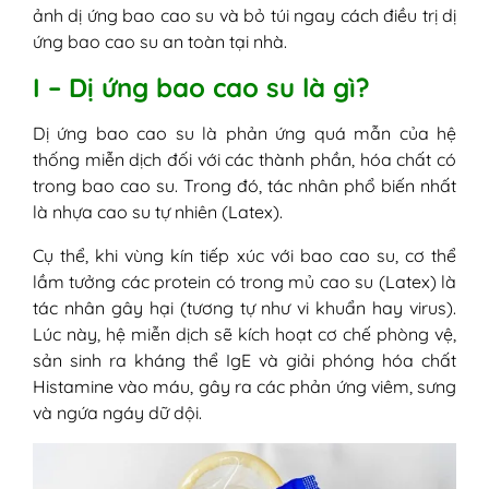
2. Triệu chứng dị ứng bao cao su ở nữ
ảnh dị ứng bao cao su và bỏ túi ngay cách điều trị dị
giới
ứng bao cao su an toàn tại nhà.
3. Dấu hiệu dị ứng bao cao su ở nam
I – Dị ứng bao cao su là gì?
giới
IV - Dị ứng bao cao su có sao không?
Dị ứng bao cao su là phản ứng quá mẫn của hệ
V - Bị dị ứng bao cao su bao lâu thì khỏi?
thống miễn dịch đối với các thành phần, hóa chất có
VI - Bị dị ứng bao cao su phải làm sao?
trong bao cao su. Trong đó, tác nhân phổ biến nhất
Cách xử lý và điều trị đúng cách
là nhựa cao su tự nhiên (Latex).
1. Các bước sơ cứu tức thời khi bị dị
ứng bao cao su
Cụ thể, khi vùng kín tiếp xúc với bao cao su, cơ thể
2. Cách chữa dị ứng bao cao su tại
lầm tưởng các protein có trong mủ cao su (Latex) là
nhà
tác nhân gây hại (tương tự như vi khuẩn hay virus).
3. Dị ứng bao cao su cách trị bằng
Lúc này, hệ miễn dịch sẽ kích hoạt cơ chế phòng vệ,
thuốc
sản sinh ra kháng thể IgE và giải phóng hóa chất
VII - Cách phòng ngừa dị ứng với bao cao
Histamine vào máu, gây ra các phản ứng viêm, sưng
su hiệu quả
và ngứa ngáy dữ dội.
1. Đọc kỹ bao bì trước khi mua
2. Ưu tiên các dòng "đơn giản hóa"
3. Thực hiện quy tắc "Test thử" (Patch