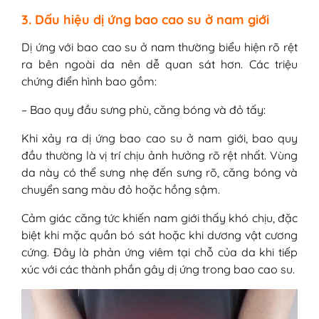
3. Dấu hiệu dị ứng bao cao su ở nam giới
Dị ứng với bao cao su ở nam thường biểu hiện rõ rệt
ra bên ngoài da nên dễ quan sát hơn. Các triệu
chứng điển hình bao gồm:
– Bao quy đầu sưng phù, căng bóng và đỏ tấy:
Khi xảy ra dị ứng bao cao su ở nam giới, bao quy
đầu thường là vị trí chịu ảnh hưởng rõ rệt nhất. Vùng
da này có thể sưng nhẹ đến sưng rõ, căng bóng và
chuyển sang màu đỏ hoặc hồng sậm.
Cảm giác căng tức khiến nam giới thấy khó chịu, đặc
biệt khi mặc quần bó sát hoặc khi dương vật cương
cứng. Đây là phản ứng viêm tại chỗ của da khi tiếp
xúc với các thành phần gây dị ứng trong bao cao su.