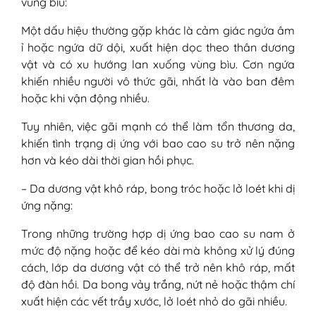
vùng bìu:
Một dấu hiệu thường gặp khác là cảm giác ngứa âm
ỉ hoặc ngứa dữ dội, xuất hiện dọc theo thân dương
vật và có xu hướng lan xuống vùng bìu. Cơn ngứa
khiến nhiều người vô thức gãi, nhất là vào ban đêm
hoặc khi vận động nhiều.
Tuy nhiên, việc gãi mạnh có thể làm tổn thương da,
khiến tình trạng dị ứng với bao cao su trở nên nặng
hơn và kéo dài thời gian hồi phục.
– Da dương vật khô ráp, bong tróc hoặc lở loét khi dị
ứng nặng:
Trong những trường hợp dị ứng bao cao su nam ở
mức độ nặng hoặc để kéo dài mà không xử lý đúng
cách, lớp da dương vật có thể trở nên khô ráp, mất
độ đàn hồi. Da bong vảy trắng, nứt nẻ hoặc thậm chí
xuất hiện các vết trầy xước, lở loét nhỏ do gãi nhiều.