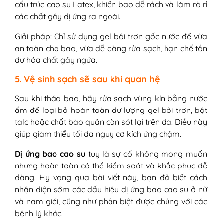
cấu trúc cao su Latex, khiến bao dễ rách và làm rò rỉ
các chất gây dị ứng ra ngoài.
Giải pháp: Chỉ sử dụng gel bôi trơn gốc nước để vừa
an toàn cho bao, vừa dễ dàng rửa sạch, hạn chế tồn
dư hóa chất gây ngứa.
5. Vệ sinh sạch sẽ sau khi quan hệ
Sau khi tháo bao, hãy rửa sạch vùng kín bằng nước
ấm để loại bỏ hoàn toàn dư lượng gel bôi trơn, bột
talc hoặc chất bảo quản còn sót lại trên da. Điều này
giúp giảm thiểu tối đa nguy cơ kích ứng chậm.
Dị ứng bao cao su
tuy là sự cố không mong muốn
nhưng hoàn toàn có thể kiểm soát và khắc phục dễ
dàng. Hy vọng qua bài viết này, bạn đã biết cách
nhận diện sớm các dấu hiệu dị ứng bao cao su ở nữ
và nam giới, cũng như phân biệt được chúng với các
bệnh lý khác.