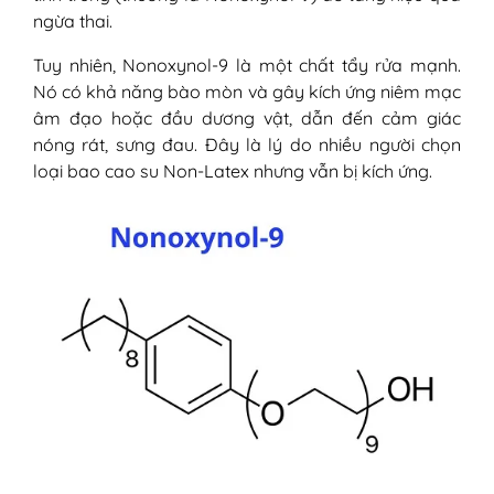
ngừa thai.
Tuy nhiên, Nonoxynol-9 là một chất tẩy rửa mạnh.
Nó có khả năng bào mòn và gây kích ứng niêm mạc
âm đạo hoặc đầu dương vật, dẫn đến cảm giác
nóng rát, sưng đau. Đây là lý do nhiều người chọn
loại bao cao su Non-Latex nhưng vẫn bị kích ứng.