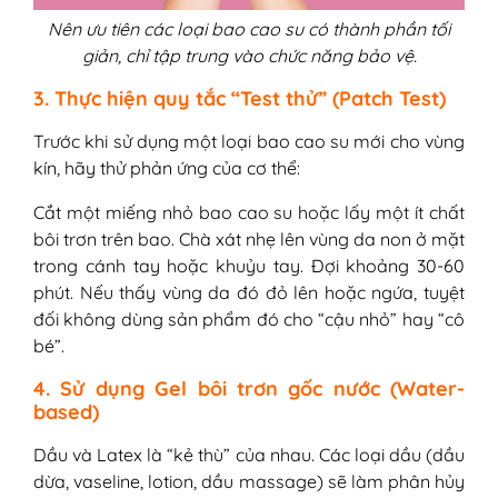
Nên ưu tiên các loại bao cao su có thành phần tối
giản, chỉ tập trung vào chức năng bảo vệ.
3. Thực hiện quy tắc “Test thử” (Patch Test)
Trước khi sử dụng một loại bao cao su mới cho vùng
kín, hãy thử phản ứng của cơ thể:
Cắt một miếng nhỏ bao cao su hoặc lấy một ít chất
bôi trơn trên bao. Chà xát nhẹ lên vùng da non ở mặt
trong cánh tay hoặc khuỷu tay. Đợi khoảng 30-60
phút. Nếu thấy vùng da đó đỏ lên hoặc ngứa, tuyệt
đối không dùng sản phẩm đó cho “cậu nhỏ” hay “cô
bé”.
4. Sử dụng Gel bôi trơn gốc nước (Water-
based)
Dầu và Latex là “kẻ thù” của nhau. Các loại dầu (dầu
dừa, vaseline, lotion, dầu massage) sẽ làm phân hủy