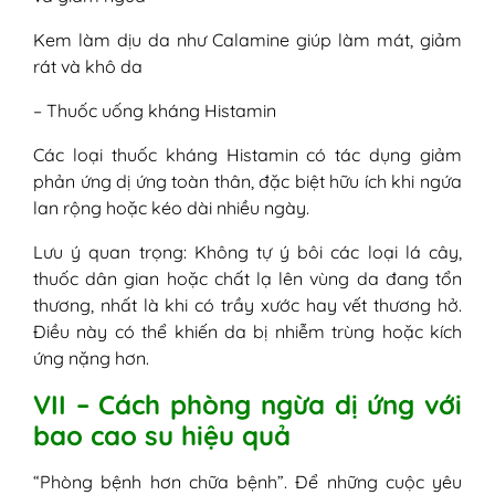
Kem làm dịu da như Calamine giúp làm mát, giảm
rát và khô da
– Thuốc uống kháng Histamin
Các loại thuốc kháng Histamin có tác dụng giảm
phản ứng dị ứng toàn thân, đặc biệt hữu ích khi ngứa
lan rộng hoặc kéo dài nhiều ngày.
Lưu ý quan trọng: Không tự ý bôi các loại lá cây,
thuốc dân gian hoặc chất lạ lên vùng da đang tổn
thương, nhất là khi có trầy xước hay vết thương hở.
Điều này có thể khiến da bị nhiễm trùng hoặc kích
ứng nặng hơn.
VII – Cách phòng ngừa dị ứng với
bao cao su hiệu quả
“Phòng bệnh hơn chữa bệnh”. Để những cuộc yêu