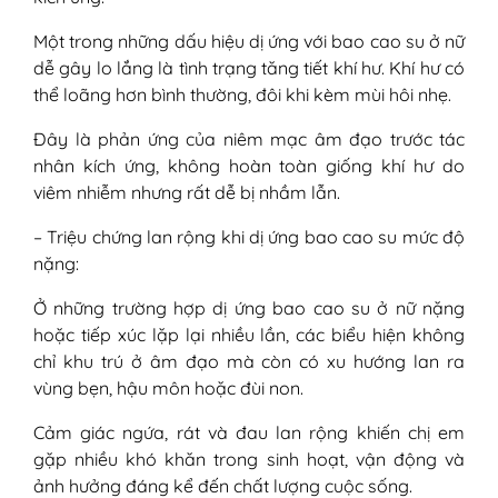
Một trong những dấu hiệu dị ứng với bao cao su ở nữ
dễ gây lo lắng là tình trạng tăng tiết khí hư. Khí hư có
thể loãng hơn bình thường, đôi khi kèm mùi hôi nhẹ.
Đây là phản ứng của niêm mạc âm đạo trước tác
nhân kích ứng, không hoàn toàn giống khí hư do
viêm nhiễm nhưng rất dễ bị nhầm lẫn.
– Triệu chứng lan rộng khi dị ứng bao cao su mức độ
nặng:
Ở những trường hợp dị ứng bao cao su ở nữ nặng
hoặc tiếp xúc lặp lại nhiều lần, các biểu hiện không
chỉ khu trú ở âm đạo mà còn có xu hướng lan ra
vùng bẹn, hậu môn hoặc đùi non.
Cảm giác ngứa, rát và đau lan rộng khiến chị em
gặp nhiều khó khăn trong sinh hoạt, vận động và
ảnh hưởng đáng kể đến chất lượng cuộc sống.