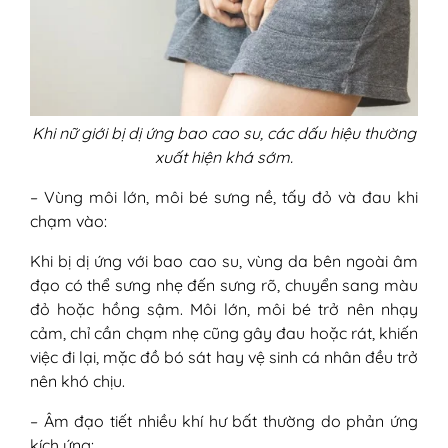
Khi nữ giới bị dị ứng bao cao su, các dấu hiệu thường
xuất hiện khá sớm.
– Vùng môi lớn, môi bé sưng nề, tấy đỏ và đau khi
chạm vào:
Khi bị dị ứng với bao cao su, vùng da bên ngoài âm
đạo có thể sưng nhẹ đến sưng rõ, chuyển sang màu
đỏ hoặc hồng sậm. Môi lớn, môi bé trở nên nhạy
cảm, chỉ cần chạm nhẹ cũng gây đau hoặc rát, khiến
việc đi lại, mặc đồ bó sát hay vệ sinh cá nhân đều trở
nên khó chịu.
– Âm đạo tiết nhiều khí hư bất thường do phản ứng
kích ứng: