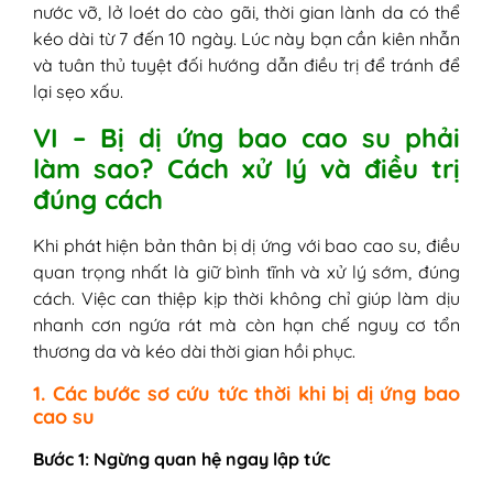
nước vỡ, lở loét do cào gãi, thời gian lành da có thể
kéo dài từ 7 đến 10 ngày. Lúc này bạn cần kiên nhẫn
và tuân thủ tuyệt đối hướng dẫn điều trị để tránh để
lại sẹo xấu.
VI – Bị dị ứng bao cao su phải
làm sao? Cách xử lý và điều trị
đúng cách
Khi phát hiện bản thân bị dị ứng với bao cao su, điều
quan trọng nhất là giữ bình tĩnh và xử lý sớm, đúng
cách. Việc can thiệp kịp thời không chỉ giúp làm dịu
nhanh cơn ngứa rát mà còn hạn chế nguy cơ tổn
thương da và kéo dài thời gian hồi phục.
1. Các bước sơ cứu tức thời khi bị dị ứng bao
cao su
Bước 1: Ngừng quan hệ ngay lập tức