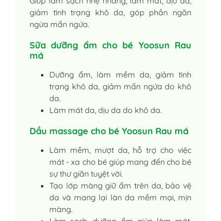
Giúp làm sạch nhẹ nhàng, làm mát, dịu da,
giảm tình trạng khô da, góp phần ngăn
ngừa mẩn ngứa.
Sữa dưỡng ẩm cho bé Yoosun Rau
má
Dưỡng ẩm, làm mềm da, giảm tình
trạng khô da, giảm mẩn ngứa do khô
da.
Làm mát da, dịu da do khô da.
Dầu massage cho bé Yoosun Rau má
Làm mềm, mượt da, hỗ trợ cho việc
mát - xa cho bé giúp mang đến cho bé
sự thư giãn tuyệt vời.
Tạo lớp màng giữ ẩm trên da, bảo vệ
da và mang lại làn da mềm mại, mịn
màng.
Làm sạch, dưỡng ẩm giúp làm mát,