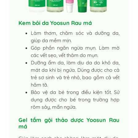
Kem bôi da Yoosun Rau má
Làm thơm, chăm sóc và dưỡng da,
giúp da mềm mịn.
Góp phần ngăn ngừa mụn. Làm mờ
các vết sẹo, vết thâm do mụn.
Dưỡng ẩm da, làm dịu da do khô da,
mát da khi bị ngứa. Dùng được cho cả
trẻ sơ sinh và trẻ nhỏ, bao gồm cả vết
hăm tã.
Bảo vệ da bé trong điều kiện tốt. Sử
dụng được cho bé trong trường hợp
rôm sảy, mẩn ngứa.
Gel tắm gội thảo dược Yoosun Rau
má