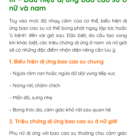
nữ và nam
Tùy vào mức độ nhạy cảm của cơ thể, biểu hiện dị
ứng bao cao su có thể bùng phát ngay lập tức hoặc
‘ủ bệnh’ đến vài giờ sau. Đặc biệt, do cấu tạo vùng
kín khác biệt, các triệu chứng dị ứng ở nam và nữ giới
sẽ có những đặc điểm nhận diện riêng cần lưu ý:
1. Biểu hiện dị ứng bao cao su chung
– Ngứa râm ran hoặc ngứa dữ dội vùng tiếp xúc
– Nóng rát, châm chích
– Mẩn đỏ, sưng nhẹ
– Bong tróc da, cảm giác khô rát sau quan hệ
2. Triệu chứng dị ứng bao cao su ở nữ giới
Phụ nữ dị ứng với bao cao su thường chịu cảm giác