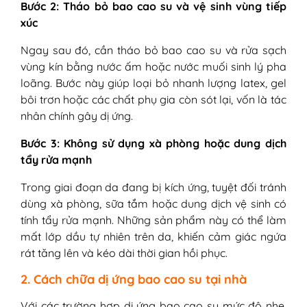
Bước 2: Tháo bỏ bao cao su và vệ sinh vùng tiếp
xúc
Ngay sau đó, cần tháo bỏ bao cao su và rửa sạch
vùng kín bằng nước ấm hoặc nước muối sinh lý pha
loãng. Bước này giúp loại bỏ nhanh lượng latex, gel
bôi trơn hoặc các chất phụ gia còn sót lại, vốn là tác
nhân chính gây dị ứng.
Bước 3: Không sử dụng xà phòng hoặc dung dịch
tẩy rửa mạnh
Trong giai đoạn da đang bị kích ứng, tuyệt đối tránh
dùng xà phòng, sữa tắm hoặc dung dịch vệ sinh có
tính tẩy rửa mạnh. Những sản phẩm này có thể làm
mất lớp dầu tự nhiên trên da, khiến cảm giác ngứa
rát tăng lên và kéo dài thời gian hồi phục.
2. Cách chữa dị ứng bao cao su tại nhà
Với các trường hợp dị ứng bao cao su mức độ nhẹ,