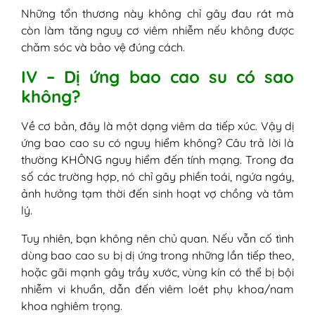
Những tổn thương này không chỉ gây đau rát mà
còn làm tăng nguy cơ viêm nhiễm nếu không được
chăm sóc và bảo vệ đúng cách.
IV – Dị ứng bao cao su có sao
không?
Về cơ bản, đây là một dạng viêm da tiếp xúc. Vậy dị
ứng bao cao su có nguy hiểm không? Câu trả lời là
thường KHÔNG nguy hiểm đến tính mạng. Trong đa
số các trường hợp, nó chỉ gây phiền toái, ngứa ngáy,
ảnh hưởng tạm thời đến sinh hoạt vợ chồng và tâm
lý.
Tuy nhiên, bạn không nên chủ quan. Nếu vẫn cố tình
dùng bao cao su bị dị ứng trong những lần tiếp theo,
hoặc gãi mạnh gây trầy xước, vùng kín có thể bị bội
nhiễm vi khuẩn, dẫn đến viêm loét phụ khoa/nam
khoa nghiêm trọng.