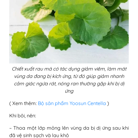
Chiết xuất rau má có tác dụng giảm viêm, làm mát
vùng da đang bị kích ứng, từ đó giúp giảm nhanh
cảm giác ngứa rát, nóng ran thường gặp khi bị dị
ứng
( Xem thêm:
Bộ sản phẩm Yoosun Centella
)
Khi bôi, nên:
– Thoa một lớp mỏng lên vùng da bị dị ứng sau khi
đã vệ sinh sạch và lau khô