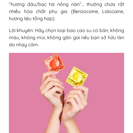
“hương dâu/bạc hà nồng nàn”… thường chứa rất
nhiều hóa chất phụ gia (Benzocaine, Lidocaine,
hương liệu tổng hợp).
Lời khuyên: Hãy chọn loại bao cao su cơ bản, không
màu, không mùi, không gân gai nếu bạn sở hữu làn
da nhạy cảm.