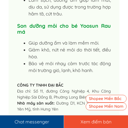
dịu da, sử dụng được trong trường hợp
hăm tã, cứt trâu.
Son dưỡng môi cho bé Yoosun Rau
má
Giúp dưỡng ẩm và làm mềm môi.
Giảm khô, nứt nẻ môi do thời tiết, điều
hòa.
Bảo vệ môi nhạy cảm trước tác động
môi trường gió, lạnh, khô hanh.
CÔNG TY TNHH ĐẠI BẮC
Địa chỉ: Số 11, đường Công Nghiệp 4, Khu Công
Nghiệp Sài Đồng B, Phường Long Biên, Tp. Hà Nội
Shopee Miền Bắc
Nhà máy sản xuất:
Đường D1, KCN Yên Mỹ II, xã
Shopee Miền Nam
Yên Mỹ, tỉnh Hưng Yên
Chat messenger
Xem điểm bán