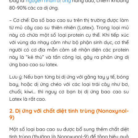
Đây là
nguyên nhân dị ứng
hàng đầu, chiếm khoảng
80-90% các ca dị ứng.
– Cơ chế: Đa số bao cao su trên thị trường được làm
từ mủ cây cao su thiên nhiên (Latex). Trong loại mủ
này có chứa một số loại protein cụ thể. Khi tiếp xúc
với vùng da nhạy cảm như bộ phận sinh dục, cơ thể
người có cơ địa mẫn cảm sẽ nhận diện các protein
này là “kẻ thù” và tấn công lại, gây ra phản ứng dị
ứng bao cao su latex.
Lưu ý: Nếu bạn từng bị dị ứng với găng tay y tế, bóng
bay, hoặc dị ứng chéo với các loại trái cây như bơ,
chuối, kiwi… thì nguy cơ bạn bị dị ứng bao cao su
Latex là rất cao.
2. Dị ứng với chất diệt tinh trùng (Nonoxynol-
9)
Một số loại bao cao su được bổ sung thêm chất diệt
tinh trùng (thường là Nonoxynol-9) để tăng hiệu quả