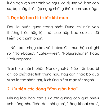
luôn trọn vẹn và tránh xa nguy cơ dị ứng với bao cao
su, bạn hãy thiết lập ngay những thói quen sau đây:
1. Đọc kỹ bao bì trước khi mua
Đây là bước quan trọng nhất. Đừng chỉ nhìn vào
thương hiệu, hãy lật mặt sau hộp bao cao su để
kiểm tra thành phần:
– Nếu bạn nhạy cảm với Latex: Chỉ mua hộp có ghi
rõ “Non-Latex”, “Latex-Free”, “Polyurethane” hoặc
“Polyisoprene”.
Tránh xa thành phần Nonoxynol-9: Nếu trên bao bì
ghi có chất diệt tinh trùng này, hãy cân nhắc bỏ qua
vì nó là tác nhân gây kích ứng niêm mạc rất mạnh.
2. Ưu tiên các dòng “đơn giản hóa”
Những loại bao cao su được quảng cáo quá nhiều
tính năng như “kéo dài thời gian”, “tăng khoái cảm”,