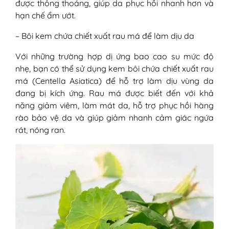
được thông thoáng, giúp da phục hồi nhanh hơn và
hạn chế ẩm ướt.
– Bôi kem chứa chiết xuất rau má để làm dịu da
Với những trường hợp dị ứng bao cao su mức độ
nhẹ, bạn có thể sử dụng kem bôi chứa chiết xuất rau
má (Centella Asiatica) để hỗ trợ làm dịu vùng da
đang bị kích ứng. Rau má được biết đến với khả
năng giảm viêm, làm mát da, hỗ trợ phục hồi hàng
rào bảo vệ da và giúp giảm nhanh cảm giác ngứa
rát, nóng ran.