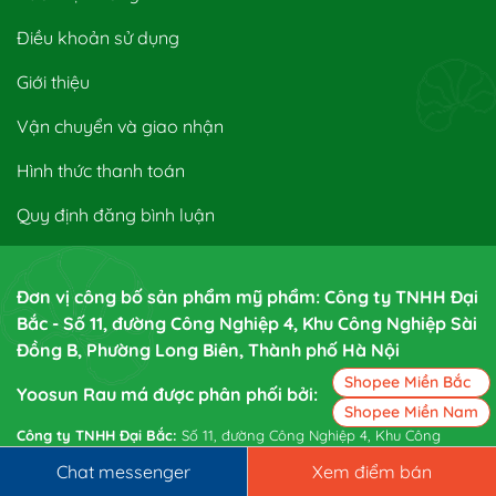
Điều khoản sử dụng
Giới thiệu
Vận chuyển và giao nhận
Hình thức thanh toán
Quy định đăng bình luận
Đơn vị công bố sản phẩm mỹ phẩm: Công ty TNHH Đại
Bắc - Số 11, đường Công Nghiệp 4, Khu Công Nghiệp Sài
Đồng B, Phường Long Biên, Thành phố Hà Nội
Shopee Miền Bắc
Yoosun Rau má được phân phối bởi:
Shopee Miền Nam
Công ty TNHH Đại Bắc:
Số 11, đường Công Nghiệp 4, Khu Công
Nghiệp Sài Đồng B, Phường Long Biên, Tp. Hà Nội Điện thoại: 0243
Chat messenger
Xem điểm bán
7761 445. Fax: 0243 7761 448