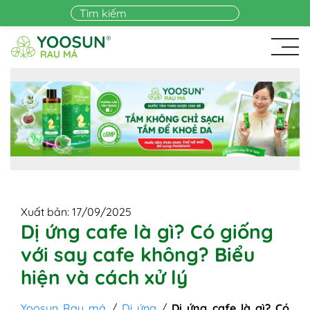
Skip to main content
Xuất bản: 17/09/2025
Dị ứng cafe là gì? Có giống
với say cafe không? Biểu
hiện và cách xử lý
Yoosun Rau má
/
Dị ứng
/
Dị ứng cafe là gì? Có