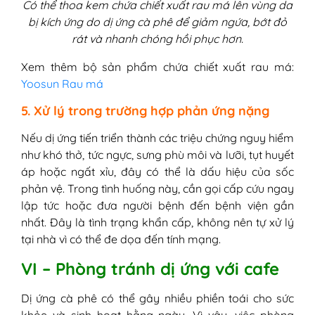
Có thể thoa kem chứa chiết xuất rau má lên vùng da
bị kích ứng do dị ứng cà phê để giảm ngứa, bớt đỏ
rát và nhanh chóng hồi phục hơn.
Xem thêm bộ sản phẩm chứa chiết xuất rau má:
Yoosun Rau má
5. Xử lý trong trường hợp phản ứng nặng
Nếu dị ứng tiến triển thành các triệu chứng nguy hiểm
như khó thở, tức ngực, sưng phù môi và lưỡi, tụt huyết
áp hoặc ngất xỉu, đây có thể là dấu hiệu của sốc
phản vệ. Trong tình huống này, cần gọi cấp cứu ngay
lập tức hoặc đưa người bệnh đến bệnh viện gần
nhất. Đây là tình trạng khẩn cấp, không nên tự xử lý
tại nhà vì có thể đe dọa đến tính mạng.
VI – Phòng tránh dị ứng với cafe
Dị ứng cà phê có thể gây nhiều phiền toái cho sức
khỏe và sinh hoạt hằng ngày. Vì vậy, việc phòng