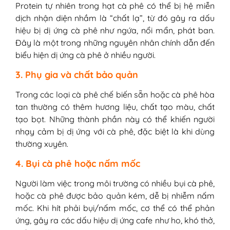
Protein tự nhiên trong hạt cà phê có thể bị hệ miễn
dịch nhận diện nhầm là “chất lạ”, từ đó gây ra dấu
hiệu bị dị ứng cà phê như ngứa, nổi mẩn, phát ban.
Đây là một trong những nguyên nhân chính dẫn đến
biểu hiện dị ứng cà phê ở nhiều người.
3. Phụ gia và chất bảo quản
Trong các loại cà phê chế biến sẵn hoặc cà phê hòa
tan thường có thêm hương liệu, chất tạo màu, chất
tạo bọt. Những thành phần này có thể khiến người
nhạy cảm bị dị ứng với cà phê, đặc biệt là khi dùng
thường xuyên.
4. Bụi cà phê hoặc nấm mốc
Người làm việc trong môi trường có nhiều bụi cà phê,
hoặc cà phê được bảo quản kém, dễ bị nhiễm nấm
mốc. Khi hít phải bụi/nấm mốc, cơ thể có thể phản
ứng, gây ra các dấu hiệu dị ứng cafe như ho, khó thở,