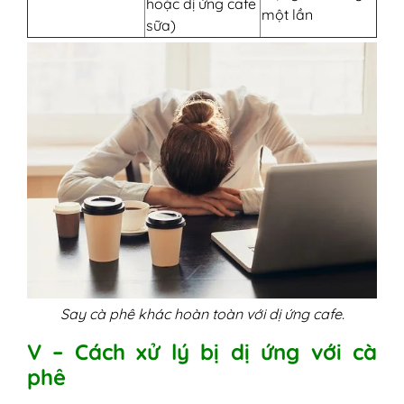
hoặc dị ứng cafe
một lần
sữa)
Say cà phê khác hoàn toàn với dị ứng cafe.
V – Cách xử lý bị dị ứng với cà
phê