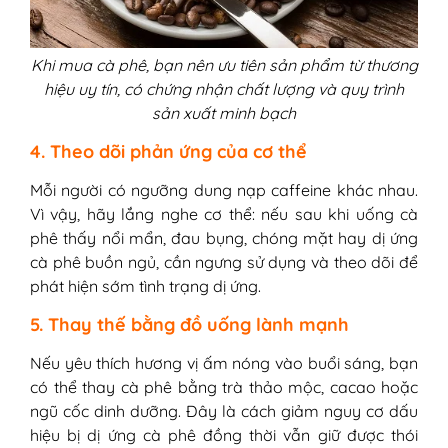
Khi mua cà phê, bạn nên ưu tiên sản phẩm từ thương
hiệu uy tín, có chứng nhận chất lượng và quy trình
sản xuất minh bạch
4. Theo dõi phản ứng của cơ thể
Mỗi người có ngưỡng dung nạp caffeine khác nhau.
Vì vậy, hãy lắng nghe cơ thể: nếu sau khi uống cà
phê thấy nổi mẩn, đau bụng, chóng mặt hay dị ứng
cà phê buồn ngủ, cần ngưng sử dụng và theo dõi để
phát hiện sớm tình trạng dị ứng.
5. Thay thế bằng đồ uống lành mạnh
Nếu yêu thích hương vị ấm nóng vào buổi sáng, bạn
có thể thay cà phê bằng trà thảo mộc, cacao hoặc
ngũ cốc dinh dưỡng. Đây là cách giảm nguy cơ dấu
hiệu bị dị ứng cà phê đồng thời vẫn giữ được thói