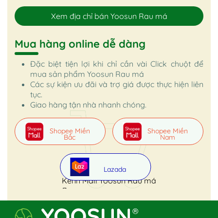
Xem địa chỉ bán Yoosun Rau má
Mua hàng online dễ dàng
Đặc biệt tiện lợi khi chỉ cần vài Click chuột để
mua sản phẩm Yoosun Rau má
Các sự kiện ưu đãi và trợ giá được thực hiện liên
tục.
Giao hàng tận nhà nhanh chóng.
Shopee Miền
Shopee Miền
Bắc
Nam
Lazada
Kênh Mall Yoosun Rau má