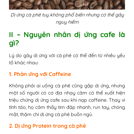
sữa
3. Chọn sản phẩm rõ nguồn gốc
Dị ứng cà phê tuy không phổ biến nhưng có thể gây
4. Theo dõi phản ứng của cơ thể
nguy hiểm
5. Thay thế bằng đồ uống lành mạnh
II – Nguyên nhân dị ứng cafe là
6. Tham khảo ý kiến bác sĩ
gì?
Lý do gây dị ứng với cà phê có thể đến từ nhiều yếu
tố khác nhau:
1. Phản ứng với Caffeine
Không phải ai uống cà phê cũng gặp dị ứng, nhưng
một số người có cơ địa nhạy cảm có thể xuất hiện
triệu chứng dị ứng cafe sau khi nạp caffeine. Thay vì
tỉnh táo, họ cảm thấy tim đập nhanh, run tay, chóng
mặt, thậm chí dị ứng cà phê buồn ngủ.
2. Dị ứng Protein trong cà phê