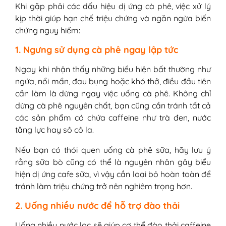
Khi gặp phải các dấu hiệu dị ứng cà phê, việc xử lý
kịp thời giúp hạn chế triệu chứng và ngăn ngừa biến
chứng nguy hiểm:
1. Ngưng sử dụng cà phê ngay lập tức
Ngay khi nhận thấy những biểu hiện bất thường như
ngứa, nổi mẩn, đau bụng hoặc khó thở, điều đầu tiên
cần làm là dừng ngay việc uống cà phê. Không chỉ
dừng cà phê nguyên chất, bạn cũng cần tránh tất cả
các sản phẩm có chứa caffeine như trà đen, nước
tăng lực hay sô cô la.
Nếu bạn có thói quen uống cà phê sữa, hãy lưu ý
rằng sữa bò cũng có thể là nguyên nhân gây biểu
hiện dị ứng cafe sữa, vì vậy cần loại bỏ hoàn toàn để
tránh làm triệu chứng trở nên nghiêm trọng hơn.
2. Uống nhiều nước để hỗ trợ đào thải
Uống nhiều nước lọc sẽ giúp cơ thể đào thải caffeine