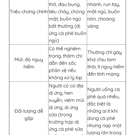
thở, đau bụng,
nhanh, run tay,
Triệu chứng chính
tiêu chảy, chóng
mất ngủ, buồn
mặt, buồn ngủ
nôn, choáng
bất thường (dị
váng
ứng cà phê buồn
ngủ)
Có thể nghiêm
Thường chỉ gây
trọng, thậm chí
Mức độ nguy
khó chịu tạm
dẫn đến sốc
hiểm
thời, ít nguy hiểm
phản vệ nếu
đến tính mạng
không xử lý kịp
Người có cơ địa
Người uống cà
dị ứng, hen
phê quá nhiều,
suyễn, viêm mũi
đặc biệt là
dị ứng, dị ứng
Đối tượng dễ
những ai ít khi
sữa (trong
gặp
dùng cà phê
trường hợp dị
nhưng nạp một
ứng cà phê sữa
lượng lớn trong