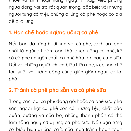
ngừa đóng vai trò rất quan trọng, đặc biệt với những
người từng có triệu chứng dị ứng cà phê hoặc cơ địa
dễ bị dị ứng.
1. Hạn chế hoặc ngừng uống cà phê
Nếu bạn đã từng bị dị ứng với cà phê, cách an toàn
nhất là ngừng hoàn toàn thói quen uống cà phê, kể
cả cà phê nguyên chất, cà phê hòa tan hay cafe sữa.
Đối với những người chỉ có biểu hiện nhẹ, việc hạn chế
tần suất và lượng uống cũng giúp giảm nguy cơ tái
phát.
2. Tránh cà phê pha sẵn và cà phê sữa
Trong các loại cà phê đóng gói hoặc cà phê sữa pha
sẵn, ngoài hạt cà phê còn có hương liệu, chất bảo
quản, đường và sữa bò, những thành phần có thể
làm tăng nguy cơ dị ứng cà phê sữa. Nếu bạn từng
có biểu hiện dị ứng cafe sữa, nên tránh hoàn toàn