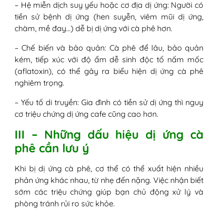
– Hệ miễn dịch suy yếu hoặc cơ địa dị ứng: Người có
tiền sử bệnh dị ứng (hen suyễn, viêm mũi dị ứng,
chàm, mề đay…) dễ bị dị ứng với cà phê hơn.
– Chế biến và bảo quản: Cà phê để lâu, bảo quản
kém, tiếp xúc với độ ẩm dễ sinh độc tố nấm mốc
(aflatoxin), có thể gây ra biểu hiện dị ứng cà phê
nghiêm trọng.
– Yếu tố di truyền: Gia đình có tiền sử dị ứng thì nguy
cơ triệu chứng dị ứng cafe cũng cao hơn.
III – Những dấu hiệu dị ứng cà
phê cần lưu ý
Khi bị dị ứng cà phê, cơ thể có thể xuất hiện nhiều
phản ứng khác nhau, từ nhẹ đến nặng. Việc nhận biết
sớm các triệu chứng giúp bạn chủ động xử lý và
phòng tránh rủi ro sức khỏe.