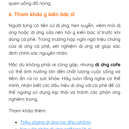
quen uống đồ nóng.
6. Tham khảo ý kiến bác sĩ
Người từng có tiền sử dị ứng, hen suyễn, viêm mũi dị
ứng hoặc dị ứng sữa nên hỏi ý kiến bác sĩ trước khi
dùng cà phê. Trong trường hợp nghi ngờ triệu chứng
của dị ứng cà phê, xét nghiệm dị ứng sẽ giúp xác
định chính xác nguyên nhân.
Mặc dù không phải ai cũng gặp, nhưng
dị ứng cafe
có thể ảnh hưởng lớn đến chất lượng cuộc sống và
tiềm ẩn rủi ro sức khỏe. Hãy luôn lắng nghe cơ thể
mình, nhận biết các dấu hiệu dị ứng với cà phê để có
thể ngừng sử dụng kịp thời và tránh các phản ứng
nghiêm trọng.
Tham khảo thêm:
Triệu chứng dị ứng lạc đậu phộng
Nguyên nhân dị ứng caffeine là gì