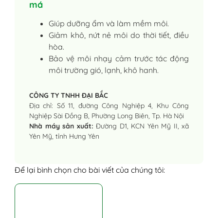
má
Giúp dưỡng ẩm và làm mềm môi.
Giảm khô, nứt nẻ môi do thời tiết, điều
hòa.
Bảo vệ môi nhạy cảm trước tác động
môi trường gió, lạnh, khô hanh.
CÔNG TY TNHH ĐẠI BẮC
Địa chỉ: Số 11, đường Công Nghiệp 4, Khu Công
Nghiệp Sài Đồng B, Phường Long Biên, Tp. Hà Nội
Nhà máy sản xuất:
Đường D1, KCN Yên Mỹ II, xã
Yên Mỹ, tỉnh Hưng Yên
Để lại bình chọn cho bài viết của chúng tôi: