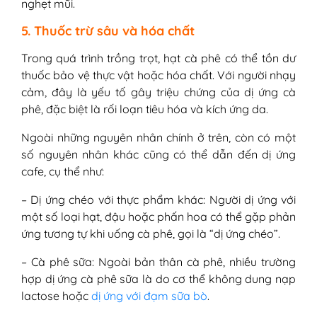
nghẹt mũi.
5. Thuốc trừ sâu và hóa chất
Trong quá trình trồng trọt, hạt cà phê có thể tồn dư
thuốc bảo vệ thực vật hoặc hóa chất. Với người nhạy
cảm, đây là yếu tố gây triệu chứng của dị ứng cà
phê, đặc biệt là rối loạn tiêu hóa và kích ứng da.
Ngoài những nguyên nhân chính ở trên, còn có một
số nguyên nhân khác cũng có thể dẫn đến dị ứng
cafe, cụ thể như:
– Dị ứng chéo với thực phẩm khác: Người dị ứng với
một số loại hạt, đậu hoặc phấn hoa có thể gặp phản
ứng tương tự khi uống cà phê, gọi là “dị ứng chéo”.
– Cà phê sữa: Ngoài bản thân cà phê, nhiều trường
hợp dị ứng cà phê sữa là do cơ thể không dung nạp
lactose hoặc
dị ứng với đạm sữa bò
.