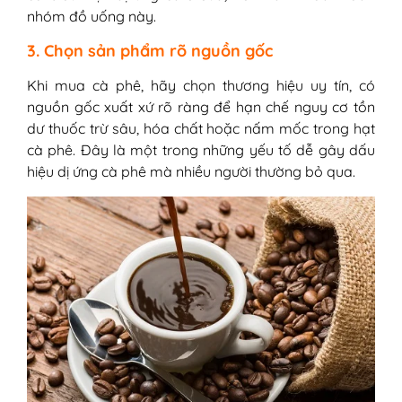
nhóm đồ uống này.
3. Chọn sản phẩm rõ nguồn gốc
Khi mua cà phê, hãy chọn thương hiệu uy tín, có
nguồn gốc xuất xứ rõ ràng để hạn chế nguy cơ tồn
dư thuốc trừ sâu, hóa chất hoặc nấm mốc trong hạt
cà phê. Đây là một trong những yếu tố dễ gây dấu
hiệu dị ứng cà phê mà nhiều người thường bỏ qua.