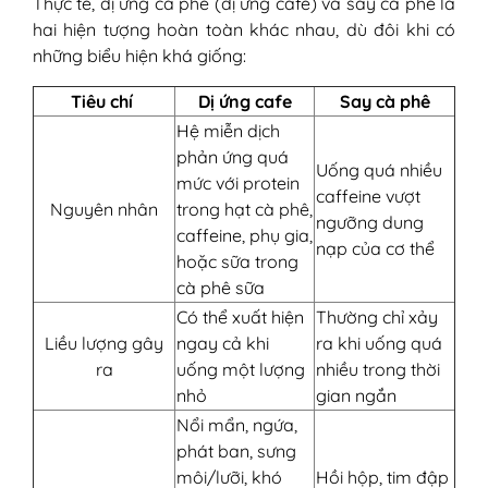
Thực tế, dị ứng cà phê (dị ứng cafe) và say cà phê là
hai hiện tượng hoàn toàn khác nhau, dù đôi khi có
những biểu hiện khá giống:
Tiêu chí
Dị ứng cafe
Say cà phê
Hệ miễn dịch
phản ứng quá
Uống quá nhiều
mức với protein
caffeine vượt
Nguyên nhân
trong hạt cà phê,
ngưỡng dung
caffeine, phụ gia,
nạp của cơ thể
hoặc sữa trong
cà phê sữa
Có thể xuất hiện
Thường chỉ xảy
Liều lượng gây
ngay cả khi
ra khi uống quá
ra
uống một lượng
nhiều trong thời
nhỏ
gian ngắn
Nổi mẩn, ngứa,
phát ban, sưng
môi/lưỡi, khó
Hồi hộp, tim đập