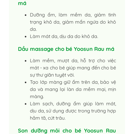
má
Dưỡng ẩm, làm mềm da, giảm tình
trạng khô da, giảm mẩn ngứa do khô
da.
Làm mát da, dịu da do khô da.
Dầu massage cho bé Yoosun Rau má
Làm mềm, mượt da, hỗ trợ cho việc
mát - xa cho bé giúp mang đến cho bé
sự thư giãn tuyệt vời.
Tạo lớp màng giữ ẩm trên da, bảo vệ
da và mang lại làn da mềm mại, mịn
màng.
Làm sạch, dưỡng ẩm giúp làm mát,
dịu da, sử dụng được trong trường hợp
hăm tã, cứt trâu.
Son dưỡng môi cho bé Yoosun Rau