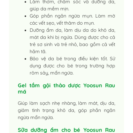
Làm thơm, chăm sóc và dưỡng da,
giúp da mềm mịn.
Góp phần ngăn ngừa mụn. Làm mờ
các vết sẹo, vết thâm do mụn.
Dưỡng ẩm da, làm dịu da do khô da,
mát da khi bị ngứa. Dùng được cho cả
trẻ sơ sinh và trẻ nhỏ, bao gồm cả vết
hăm tã.
Bảo vệ da bé trong điều kiện tốt. Sử
dụng được cho bé trong trường hợp
rôm sảy, mẩn ngứa.
Gel tắm gội thảo dược Yoosun Rau
má
Giúp làm sạch nhẹ nhàng, làm mát, dịu da,
giảm tình trạng khô da, góp phần ngăn
ngừa mẩn ngứa.
Sữa dưỡng ẩm cho bé Yoosun Rau