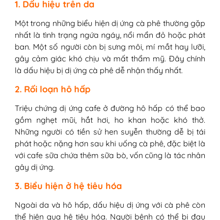
1. Dấu hiệu trên da
Một trong những biểu hiện dị ứng cà phê thường gặp
nhất là tình trạng ngứa ngáy, nổi mẩn đỏ hoặc phát
ban. Một số người còn bị sưng môi, mí mắt hay lưỡi,
gây cảm giác khó chịu và mất thẩm mỹ. Đây chính
là dấu hiệu bị dị ứng cà phê dễ nhận thấy nhất.
2. Rối loạn hô hấp
Triệu chứng dị ứng cafe ở đường hô hấp có thể bao
gồm nghẹt mũi, hắt hơi, ho khan hoặc khó thở.
Những người có tiền sử hen suyễn thường dễ bị tái
phát hoặc nặng hơn sau khi uống cà phê, đặc biệt là
với cafe sữa chứa thêm sữa bò, vốn cũng là tác nhân
gây dị ứng.
3. Biểu hiện ở hệ tiêu hóa
Ngoài da và hô hấp, dấu hiệu dị ứng với cà phê còn
thể hiện qua hệ tiêu hóa. Người bệnh có thể bị đau