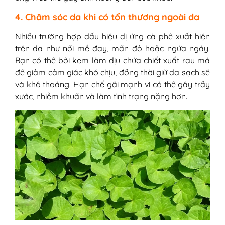
4. Chăm sóc da khi có tổn thương ngoài da
Nhiều trường hợp dấu hiệu dị ứng cà phê xuất hiện
trên da như nổi mề đay, mẩn đỏ hoặc ngứa ngáy.
Bạn có thể bôi kem làm dịu chứa chiết xuất rau má
để giảm cảm giác khó chịu, đồng thời giữ da sạch sẽ
và khô thoáng. Hạn chế gãi mạnh vì có thể gây trầy
xước, nhiễm khuẩn và làm tình trạng nặng hơn.