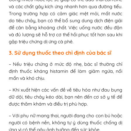
và các chất gây kích ứng nhanh hơn qua đường tiểu.
Trong trường hợp có cảm giác mệt mỏi, mất nước
do tiêu chảy, bạn có thể bổ sung dung dịch điện giải
để cân bằng khoáng chất. Việc uống nước đều đặn
và đủ lượng sẽ hỗ trợ cơ thể hồi phục tốt hơn sau khi
gặp triệu chứng dị ứng cà phê.
3. Sử dụng thuốc theo chỉ định của bác sĩ
– Nếu triệu chứng ở mức độ nhẹ, bác sĩ thường chỉ
định thuốc kháng histamin để làm giảm ngứa, nổi
mẩn và khó chịu.
– Khi xuất hiện các vấn đề về tiêu hóa như đau bụng
dữ dội, tiêu chảy kéo dài, bạn nên đến cơ sở y tế để
được thăm khám và điều trị phù hợp.
– Với phụ nữ mang thai, người đang cho con bú hoặc
người có bệnh nền, không tự ý dùng thuốc chống dị
ứng vì có thể gây ảnh hưởng đến sức khỏe.