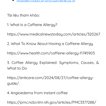
Tài liệu tham khảo:
1. What Is a Caffeine Allergy?
https://www.medicalnewstoday.com/articles/320267
2. What To Know About Having a Caffeine Allergy
https://www.health.com/caffeine-allergy-11745903
3. Coffee Allergy Explained: Symptoms, Causes, &
What to Do
https://enticare.com/2024/08/27/coffee-allergy-
guide/.
4. Angioedema from instant coffee
https://pmc.ncbi.nlm.nih.gov/articles/PMC3377288/