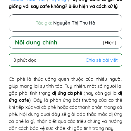
giống với say cafe không? Biểu hiện và cách xử lý
Tác giả:
Nguyễn Thị Thu Hà
Nội dung chính
[Hiện]
I - Dị ứng cà phê là gì?
8 phút đọc
Chia sẻ bài viết
II - Nguyên nhân dị ứng cafe là gì?
1. Phản ứng với Caffeine
2. Dị ứng Protein trong cà phê
Cà phê là thức uống quen thuộc của nhiều người,
3. Phụ gia và chất bảo quản
giúp mang lại sự tỉnh táo. Tuy nhiên, một số người lại
4. Bụi cà phê hoặc nấm mốc
gặp phải tình trạng
dị ứng cà phê
(hay còn gọi là
dị
5. Thuốc trừ sâu và hóa chất
ứng cafe
). Đây là phản ứng bất thường của cơ thể
III - Những dấu hiệu dị ứng cà phê cần lưu
khi tiếp xúc với cà phê hoặc các thành phần trong cà
ý
phê. Nội dung dưới đây sẽ giải đáp thắc mắc dị ứng
1. Dấu hiệu trên da
cà phê là gì, nhận biết qua các triệu chứng và hướng
2. Rối loạn hô hấp
dẫn cách bảo vệ sức khỏe khi gặp tình trạng này.