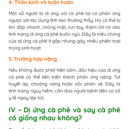
4. Thần kinh và tuần hoàn
Một số người bị dị ứng với cà phê lại có phản ứng
ngược với tác dụng tỉnh táo thường thấy. Họ có thể bị
tim đập nhanh, chóng mặt, run tay, thậm chí rơi vào
tình trạng dị ứng cà phê buồn ngủ. Đây là triệu chứng
của dị ứng cà phê ít gặp nhưng gây nhiều phiền toái
trong sinh hoạt.
5. Trường hợp nặng
Nếu không được phát hiện sớm, dấu hiệu của dị ứng
cà phê có thể tiến triển thành phản ứng nặng: Tụt
huyết áp, choáng váng hoặc sốc phản vệ. Đây là
tình trạng nguy hiểm, cần đưa người bệnh đến cơ sở
y tế ngay lập tức.
IV – Dị ứng cà phê và say cà phê
có giống nhau không?