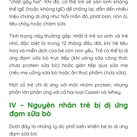
“chất gây hại”. Khi đó, cơ thể trẻ sẽ sản sinh kháng
thể IgE (hoặc không IgE) để chống lại, dẫn đến nhiều
triệu chứng dị ứng như: Nổi mẩn đỏ, phát ban, nôn ói,
tiêu chảy hoặc chàm sữa.
Tình trạng này thường gặp nhất ở trẻ sơ sinh và trẻ
nhỏ, đặc biệt là trong 12 tháng đầu đời, khi hệ tiêu
hóa và miễn dịch của bé còn non yếu. Trẻ có thể bị dị
ứng đạm sữa bò trực tiếp (khi uống sữa công thức
chứa protein sữa bò) hoặc gián tiếp qua sữa mẹ
(nếu mẹ uống sữa bò hoặc ăn thực phẩm chứa sữa).
Một số trẻ chỉ dị ứng với một nhóm protein, nhưng
phần lớn phản ứng với cả hai loại Casein và Whey.
IV – Nguyên nhân trẻ bị dị ứng
đạm sữa bò
Dưới đây là những lý do phổ biến khiến bé bị dị ứng
đạm sữa bò: