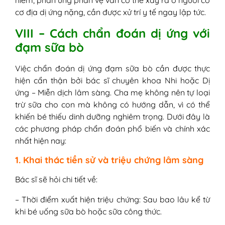
hiếm, phản ứng phản vệ vẫn có thể xảy ra ở người có
cơ địa dị ứng nặng, cần được xử trí y tế ngay lập tức.
VIII – Cách chẩn đoán dị ứng với
đạm sữa bò
Việc chẩn đoán dị ứng đạm sữa bò cần được thực
hiện cẩn thận bởi bác sĩ chuyên khoa Nhi hoặc Dị
ứng – Miễn dịch lâm sàng. Cha mẹ không nên tự loại
trừ sữa cho con mà không có hướng dẫn, vì có thể
khiến bé thiếu dinh dưỡng nghiêm trọng. Dưới đây là
các phương pháp chẩn đoán phổ biến và chính xác
nhất hiện nay:
1. Khai thác tiền sử và triệu chứng lâm sàng
Bác sĩ sẽ hỏi chi tiết về:
– Thời điểm xuất hiện triệu chứng: Sau bao lâu kể từ
khi bé uống sữa bò hoặc sữa công thức.