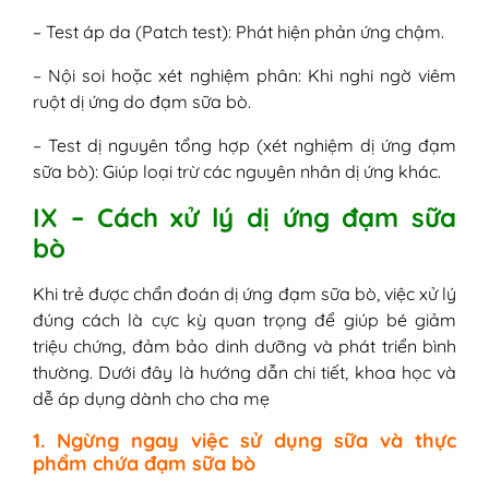
– Test áp da (Patch test): Phát hiện phản ứng chậm.
– Nội soi hoặc xét nghiệm phân: Khi nghi ngờ viêm
ruột dị ứng do đạm sữa bò.
– Test dị nguyên tổng hợp (xét nghiệm dị ứng đạm
sữa bò): Giúp loại trừ các nguyên nhân dị ứng khác.
IX – Cách xử lý dị ứng đạm sữa
bò
Khi trẻ được chẩn đoán dị ứng đạm sữa bò, việc xử lý
đúng cách là cực kỳ quan trọng để giúp bé giảm
triệu chứng, đảm bảo dinh dưỡng và phát triển bình
thường. Dưới đây là hướng dẫn chi tiết, khoa học và
dễ áp dụng dành cho cha mẹ
1. Ngừng ngay việc sử dụng sữa và thực
phẩm chứa đạm sữa bò