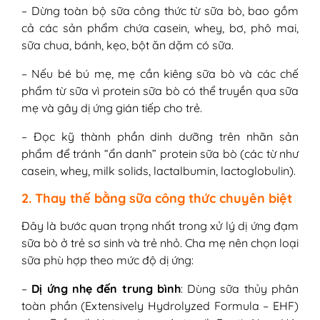
– Dừng toàn bộ sữa công thức từ sữa bò, bao gồm
cả các sản phẩm chứa casein, whey, bơ, phô mai,
sữa chua, bánh, kẹo, bột ăn dặm có sữa.
– Nếu bé bú mẹ, mẹ cần kiêng sữa bò và các chế
phẩm từ sữa vì protein sữa bò có thể truyền qua sữa
mẹ và gây dị ứng gián tiếp cho trẻ.
– Đọc kỹ thành phần dinh dưỡng trên nhãn sản
phẩm để tránh “ẩn danh” protein sữa bò (các từ như
casein, whey, milk solids, lactalbumin, lactoglobulin).
2. Thay thế bằng sữa công thức chuyên biệt
Đây là bước quan trọng nhất trong xử lý dị ứng đạm
sữa bò ở trẻ sơ sinh và trẻ nhỏ. Cha mẹ nên chọn loại
sữa phù hợp theo mức độ dị ứng:
–
Dị ứng nhẹ đến trung bình
: Dùng sữa thủy phân
toàn phần (Extensively Hydrolyzed Formula – EHF)