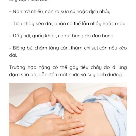
– Nôn trớ nhiều, nôn ra sữa cũ hoặc dịch nhầy.
– Tiêu chảy kéo dài, phân có thể lẫn nhầy hoặc máu.
– Đầy hơi, quấy khóc, co rút bụng do đau bụng.
– Biếng bú, chậm tăng cân, thậm chí sụt cân nếu kéo
dài.
Trường hợp nặng có thể gây tiêu chảy do dị ứng
đạm sữa bò, dẫn đến mất nước và suy dinh dưỡng.