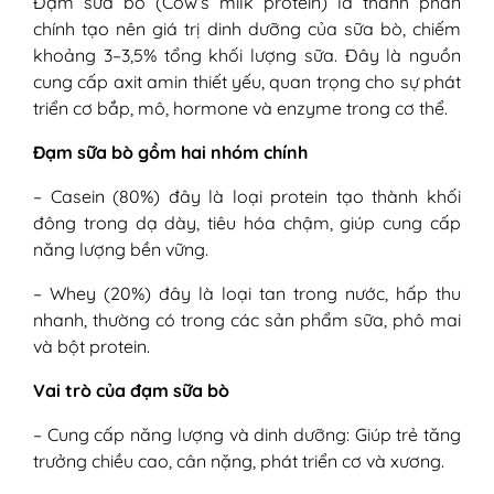
Đạm sữa bò (Cow’s milk protein) là thành phần
sinh và trẻ nhỏ
chính tạo nên giá trị dinh dưỡng của sữa bò, chiếm
1. Triệu chứng bé dị ứng đạm sữa bò
khoảng 3–3,5% tổng khối lượng sữa. Đây là nguồn
2. Dấu hiệu trẻ dị ứng đạm sữa bò ở
cung cấp axit amin thiết yếu, quan trọng cho sự phát
đường tiêu hoá
triển cơ bắp, mô, hormone và enzyme trong cơ thể.
3. Biểu hiện trẻ bị dị ứng đạm sữa bò
ở đường hô hấp
Đạm sữa bò gồm hai nhóm chính
VI - Bị dị ứng đạm sữa bò bao lâu thì hết?
VII - Dị ứng đạm sữa bò có nguy hiểm
– Casein (80%) đây là loại protein tạo thành khối
không?
đông trong dạ dày, tiêu hóa chậm, giúp cung cấp
1. Ở trẻ sơ sinh và trẻ nhỏ
năng lượng bền vững.
1.1. Phản ứng nhẹ
– Whey (20%) đây là loại tan trong nước, hấp thu
1.2. Phản ứng trung bình - nặng:
nhanh, thường có trong các sản phẩm sữa, phô mai
1.3. Phản ứng nghiêm trọng
và bột protein.
(hiếm gặp)
2. Ở người lớn
Vai trò của đạm sữa bò
VIII - Cách chẩn đoán dị ứng với đạm sữa
bò
– Cung cấp năng lượng và dinh dưỡng: Giúp trẻ tăng
1. Khai thác tiền sử và triệu chứng lâm
trưởng chiều cao, cân nặng, phát triển cơ và xương.
sàng