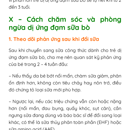
đến 3 tuổi.
X – Cách chăm sóc và phòng
ngừa dị ứng đạm sữa bò
1. Theo dõi phản ứng sau khi đổi sữa
Sau khi chuyển sang sữa công thức dành cho trẻ dị
ứng đạm sữa bò, cha mẹ nên quan sát kỹ phản ứng
của bé trong 2 – 4 tuần đầu:
– Nếu thấy da bé bớt nổi mẩn, chàm sữa giảm, phân
ổn định hơn, không còn tiêu chảy hay nôn trớ, điều
đó chứng tỏ loại sữa mới phù hợp.
– Ngược lại, nếu các triệu chứng vẫn còn hoặc nặng
hơn (nổi mẩn, đau bụng, quấy khóc, sụt cân), cần
ngưng sữa đang dùng và báo bác sĩ để đổi sang loại
khác, có thể là sữa thủy phân toàn phần (EHF) hoặc
sữa amino acid (AAF)