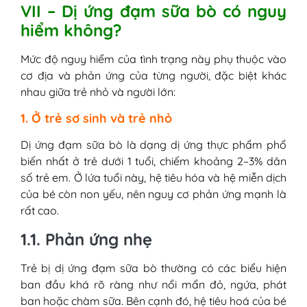
VII – Dị ứng đạm sữa bò có nguy
hiểm không?
Mức độ nguy hiểm của tình trạng này phụ thuộc vào
cơ địa và phản ứng của từng người, đặc biệt khác
nhau giữa trẻ nhỏ và người lớn:
1. Ở trẻ sơ sinh và trẻ nhỏ
Dị ứng đạm sữa bò là dạng dị ứng thực phẩm phổ
biến nhất ở trẻ dưới 1 tuổi, chiếm khoảng 2–3% dân
số trẻ em. Ở lứa tuổi này, hệ tiêu hóa và hệ miễn dịch
của bé còn non yếu, nên nguy cơ phản ứng mạnh là
rất cao.
1.1. Phản ứng nhẹ
Trẻ bị dị ứng đạm sữa bò thường có các biểu hiện
ban đầu khá rõ ràng như nổi mẩn đỏ, ngứa, phát
ban hoặc chàm sữa. Bên cạnh đó, hệ tiêu hoá của bé