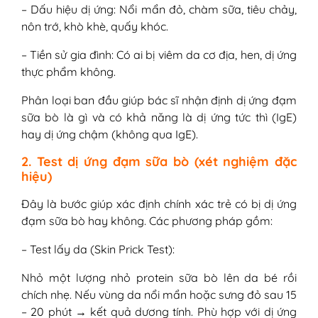
– Dấu hiệu dị ứng: Nổi mẩn đỏ, chàm sữa, tiêu chảy,
nôn trớ, khò khè, quấy khóc.
– Tiền sử gia đình: Có ai bị viêm da cơ địa, hen, dị ứng
thực phẩm không.
Phân loại ban đầu giúp bác sĩ nhận định dị ứng đạm
sữa bò là gì và có khả năng là dị ứng tức thì (IgE)
hay dị ứng chậm (không qua IgE).
2. Test dị ứng đạm sữa bò (xét nghiệm đặc
hiệu)
Đây là bước giúp xác định chính xác trẻ có bị dị ứng
đạm sữa bò hay không. Các phương pháp gồm:
– Test lấy da (Skin Prick Test):
Nhỏ một lượng nhỏ protein sữa bò lên da bé rồi
chích nhẹ. Nếu vùng da nổi mẩn hoặc sưng đỏ sau 15
– 20 phút → kết quả dương tính. Phù hợp với dị ứng