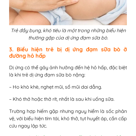
Trẻ đầy bụng, khó tiêu là một trong những biểu hiện
thường gặp của dị ứng đạm sữa bò.
3. Biểu hiện trẻ bị dị ứng đạm sữa bò ở
đường hô hấp
Dị ứng có thể gây ảnh hưởng đến hệ hô hấp, đặc biệt
là khi trẻ dị ứng đạm sữa bò nặng:
– Ho khò khè, nghẹt mũi, sổ mũi dai dẳng.
– Khó thở hoặc thở rít, nhất là sau khi uống sữa.
Trường hợp hiếm gặp nhưng nguy hiểm là sốc phản
vệ, với biểu hiện tím tái, khó thở, tụt huyết áp, cần cấp
cứu ngay lập tức.