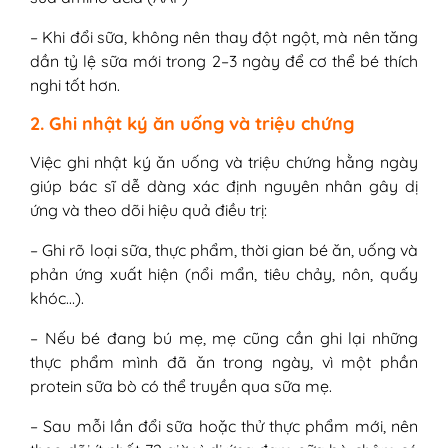
– Khi đổi sữa, không nên thay đột ngột, mà nên tăng
dần tỷ lệ sữa mới trong 2–3 ngày để cơ thể bé thích
nghi tốt hơn.
2. Ghi nhật ký ăn uống và triệu chứng
Việc ghi nhật ký ăn uống và triệu chứng hằng ngày
giúp bác sĩ dễ dàng xác định nguyên nhân gây dị
ứng và theo dõi hiệu quả điều trị:
– Ghi rõ loại sữa, thực phẩm, thời gian bé ăn, uống và
phản ứng xuất hiện (nổi mẩn, tiêu chảy, nôn, quấy
khóc…).
– Nếu bé đang bú mẹ, mẹ cũng cần ghi lại những
thực phẩm mình đã ăn trong ngày, vì một phần
protein sữa bò có thể truyền qua sữa mẹ.
– Sau mỗi lần đổi sữa hoặc thử thực phẩm mới, nên