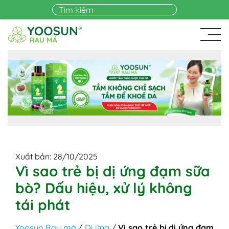
Skip to main content
Xuất bản: 28/10/2025
Vì sao trẻ bị dị ứng đạm sữa
bò? Dấu hiệu, xử lý không
tái phát
Yoosun Rau má
/
Dị ứng
/
Vì sao trẻ bị dị ứng đạm