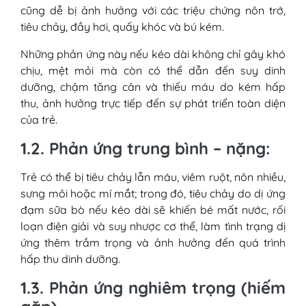
cũng dễ bị ảnh hưởng với các triệu chứng nôn trớ,
tiêu chảy, đầy hơi, quấy khóc và bú kém.
Những phản ứng này nếu kéo dài không chỉ gây khó
chịu, mệt mỏi mà còn có thể dẫn đến suy dinh
dưỡng, chậm tăng cân và thiếu máu do kém hấp
thu, ảnh hưởng trực tiếp đến sự phát triển toàn diện
của trẻ.
1.2. Phản ứng trung bình – nặng:
Trẻ có thể bị tiêu chảy lẫn máu, viêm ruột, nôn nhiều,
sưng môi hoặc mí mắt; trong đó, tiêu chảy do dị ứng
đạm sữa bò nếu kéo dài sẽ khiến bé mất nước, rối
loạn điện giải và suy nhược cơ thể, làm tình trạng dị
ứng thêm trầm trọng và ảnh hưởng đến quá trình
hấp thu dinh dưỡng.
1.3. Phản ứng nghiêm trọng (hiếm