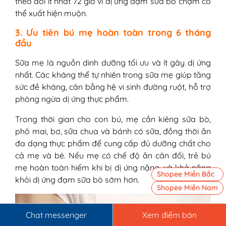
theo dõi ít nhất 72 giờ vì dị ứng đạm sữa bò chậm có
thể xuất hiện muộn.
3. Ưu tiên bú mẹ hoàn toàn trong 6 tháng
đầu
Sữa mẹ là nguồn dinh dưỡng tối ưu và ít gây dị ứng
nhất. Các kháng thể tự nhiên trong sữa mẹ giúp tăng
sức đề kháng, cân bằng hệ vi sinh đường ruột, hỗ trợ
phòng ngừa dị ứng thực phẩm.
Trong thời gian cho con bú, mẹ cần kiêng sữa bò,
phô mai, bơ, sữa chua và bánh có sữa, đồng thời ăn
đa dạng thực phẩm để cung cấp đủ dưỡng chất cho
cả mẹ và bé. Nếu mẹ có chế độ ăn cân đối, trẻ bú
mẹ hoàn toàn hiếm khi bị dị ứng nặng, và khả năng
Shopee Miền Bắc
khỏi dị ứng đạm sữa bò sớm hơn.
Shopee Miền Nam
Chat messenger
Xem điểm bán