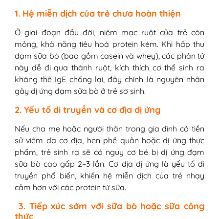
1. Hệ miễn dịch của trẻ chưa hoàn thiện
Ở giai đoạn đầu đời, niêm mạc ruột của trẻ còn
mỏng, khả năng tiêu hoá protein kém. Khi hấp thu
đạm sữa bò (bao gồm casein và whey), các phân tử
này dễ đi qua thành ruột, kích thích cơ thể sinh ra
kháng thể IgE chống lại, đây chính là nguyên nhân
gây dị ứng đạm sữa bò ở trẻ sơ sinh.
2. Yếu tố di truyền và cơ địa dị ứng
Nếu cha mẹ hoặc người thân trong gia đình có tiền
sử viêm da cơ địa, hen phế quản hoặc dị ứng thực
phẩm, trẻ sinh ra sẽ có nguy cơ bé bị dị ứng đạm
sữa bò cao gấp 2–3 lần. Cơ địa dị ứng là yếu tố di
truyền phổ biến, khiến hệ miễn dịch của trẻ nhạy
cảm hơn với các protein từ sữa.
3. Tiếp xúc sớm với sữa bò hoặc sữa công
thức