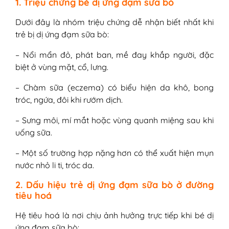
1. Triệu chứng bé dị ứng đạm sữa bò
Dưới đây là nhóm triệu chứng dễ nhận biết nhất khi
trẻ bị dị ứng đạm sữa bò:
– Nổi mẩn đỏ, phát ban, mề đay khắp người, đặc
biệt ở vùng mặt, cổ, lưng.
– Chàm sữa (eczema) có biểu hiện da khô, bong
tróc, ngứa, đôi khi rướm dịch.
– Sưng môi, mí mắt hoặc vùng quanh miệng sau khi
uống sữa.
– Một số trường hợp nặng hơn có thể xuất hiện mụn
nước nhỏ li ti, tróc da.
2. Dấu hiệu trẻ dị ứng đạm sữa bò ở đường
tiêu hoá
Hệ tiêu hoá là nơi chịu ảnh hưởng trực tiếp khi bé dị
ứng đạm sữa bò: