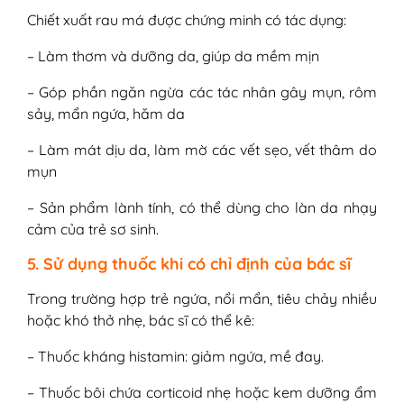
Chiết xuất rau má được chứng minh có tác dụng:
– Làm thơm và dưỡng da, giúp da mềm mịn
– Góp phần ngăn ngừa các tác nhân gây mụn, rôm
sảy, mẩn ngứa, hăm da
– Làm mát dịu da, làm mờ các vết sẹo, vết thâm do
mụn
– Sản phẩm lành tính, có thể dùng cho làn da nhạy
cảm của trẻ sơ sinh.
5. Sử dụng thuốc khi có chỉ định của bác sĩ
Trong trường hợp trẻ ngứa, nổi mẩn, tiêu chảy nhiều
hoặc khó thở nhẹ, bác sĩ có thể kê:
– Thuốc kháng histamin: giảm ngứa, mề đay.
– Thuốc bôi chứa corticoid nhẹ hoặc kem dưỡng ẩm