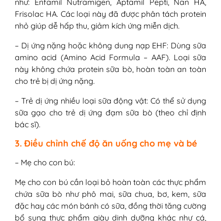
như: Enfamil Nutramigen, Aptamil Pepti, Nan HA,
Frisolac HA. Các loại này đã được phân tách protein
nhỏ giúp dễ hấp thu, giảm kích ứng miễn dịch.
– Dị ứng nặng hoặc không dung nạp EHF: Dùng sữa
amino acid (Amino Acid Formula – AAF). Loại sữa
này không chứa protein sữa bò, hoàn toàn an toàn
cho trẻ bị dị ứng nặng.
– Trẻ dị ứng nhiều loại sữa động vật: Có thể sử dụng
sữa gạo cho trẻ dị ứng đạm sữa bò (theo chỉ định
bác sĩ).
3. Điều chỉnh chế độ ăn uống cho mẹ và bé
– Mẹ cho con bú:
Mẹ cho con bú cần loại bỏ hoàn toàn các thực phẩm
chứa sữa bò như phô mai, sữa chua, bơ, kem, sữa
đặc hay các món bánh có sữa, đồng thời tăng cường
bổ sung thực phẩm giàu dinh dưỡng khác như cá,