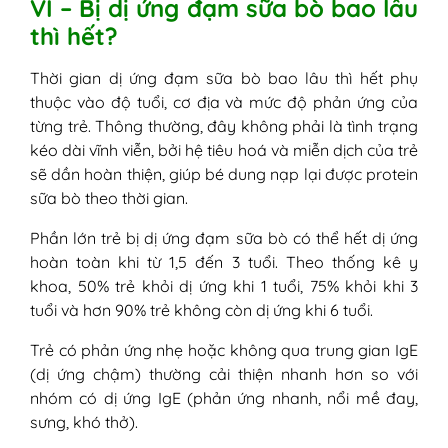
VI – Bị dị ứng đạm sữa bò bao lâu
thì hết?
Thời gian dị ứng đạm sữa bò bao lâu thì hết phụ
thuộc vào độ tuổi, cơ địa và mức độ phản ứng của
từng trẻ. Thông thường, đây không phải là tình trạng
kéo dài vĩnh viễn, bởi hệ tiêu hoá và miễn dịch của trẻ
sẽ dần hoàn thiện, giúp bé dung nạp lại được protein
sữa bò theo thời gian.
Phần lớn trẻ bị dị ứng đạm sữa bò có thể hết dị ứng
hoàn toàn khi từ 1,5 đến 3 tuổi. Theo thống kê y
khoa, 50% trẻ khỏi dị ứng khi 1 tuổi, 75% khỏi khi 3
tuổi và hơn 90% trẻ không còn dị ứng khi 6 tuổi.
Trẻ có phản ứng nhẹ hoặc không qua trung gian IgE
(dị ứng chậm) thường cải thiện nhanh hơn so với
nhóm có dị ứng IgE (phản ứng nhanh, nổi mề đay,
sưng, khó thở).