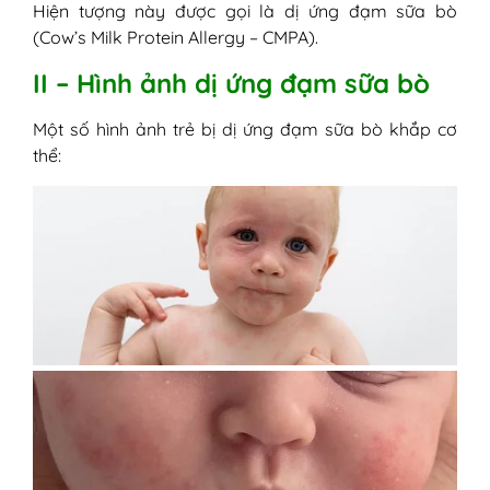
2. Ghi nhật ký ăn uống và triệu chứng
Hiện tượng này được gọi là dị ứng đạm sữa bò
3. Ưu tiên bú mẹ hoàn toàn trong 6
(Cow’s Milk Protein Allergy – CMPA).
tháng đầu
II – Hình ảnh dị ứng đạm sữa bò
4. Giới thiệu thực phẩm ăn dặm từ từ
và đúng cách
Một số hình ảnh trẻ bị dị ứng đạm sữa bò khắp cơ
5. Tham khảo bác sĩ về dinh dưỡng
thể:
cho trẻ dị ứng đạm sữa bò