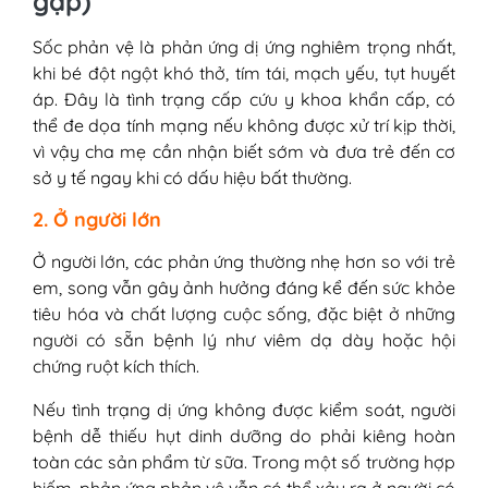
gặp)
Sốc phản vệ là phản ứng dị ứng nghiêm trọng nhất,
khi bé đột ngột khó thở, tím tái, mạch yếu, tụt huyết
áp. Đây là tình trạng cấp cứu y khoa khẩn cấp, có
thể đe dọa tính mạng nếu không được xử trí kịp thời,
vì vậy cha mẹ cần nhận biết sớm và đưa trẻ đến cơ
sở y tế ngay khi có dấu hiệu bất thường.
2. Ở người lớn
Ở người lớn, các phản ứng thường nhẹ hơn so với trẻ
em, song vẫn gây ảnh hưởng đáng kể đến sức khỏe
tiêu hóa và chất lượng cuộc sống, đặc biệt ở những
người có sẵn bệnh lý như viêm dạ dày hoặc hội
chứng ruột kích thích.
Nếu tình trạng dị ứng không được kiểm soát, người
bệnh dễ thiếu hụt dinh dưỡng do phải kiêng hoàn
toàn các sản phẩm từ sữa. Trong một số trường hợp