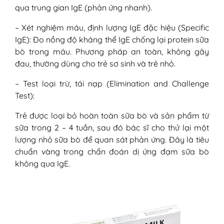
qua trung gian IgE (phản ứng nhanh).
– Xét nghiệm máu, định lượng IgE đặc hiệu (Specific
IgE): Đo nồng độ kháng thể IgE chống lại protein sữa
bò trong máu. Phương pháp an toàn, không gây
đau, thường dùng cho trẻ sơ sinh và trẻ nhỏ.
– Test loại trừ, tái nạp (Elimination and Challenge
Test):
Trẻ được loại bỏ hoàn toàn sữa bò và sản phẩm từ
sữa trong 2 – 4 tuần, sau đó bác sĩ cho thử lại một
lượng nhỏ sữa bò để quan sát phản ứng. Đây là tiêu
chuẩn vàng trong chẩn đoán dị ứng đạm sữa bò
không qua IgE.