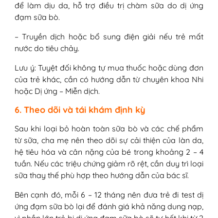
để làm dịu da, hỗ trợ điều trị chàm sữa do dị ứng
đạm sữa bò.
– Truyền dịch hoặc bổ sung điện giải nếu trẻ mất
nước do tiêu chảy.
Lưu ý: Tuyệt đối không tự mua thuốc hoặc dùng đơn
của trẻ khác, cần có hướng dẫn từ chuyên khoa Nhi
hoặc Dị ứng – Miễn dịch.
6. Theo dõi và tái khám định kỳ
Sau khi loại bỏ hoàn toàn sữa bò và các chế phẩm
từ sữa, cha mẹ nên theo dõi sự cải thiện của làn da,
hệ tiêu hóa và cân nặng của bé trong khoảng 2 – 4
tuần. Nếu các triệu chứng giảm rõ rệt, cần duy trì loại
sữa thay thế phù hợp theo hướng dẫn của bác sĩ.
Bên cạnh đó, mỗi 6 – 12 tháng nên đưa trẻ đi test dị
ứng đạm sữa bò lại để đánh giá khả năng dung nạp,
vì phần lớn trẻ bị dị ứng đạm sữa bò sẽ tự hết khi từ 2