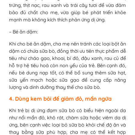
trứng, thịt nạc, rau xanh và trái cây tươi để vừa đảm
bảo đủ chất cho mẹ, vừa giúp bé phát triển khỏe
mạnh mà không kích thích phản ứng dị ứng.
– Bé ăn dặm:
Khi cho bé ăn dặm, cha mẹ nên tránh các loại bột ăn
dặm có chứa sữa bò, đồng thời ưu tiên thực phẩm dễ
tiêu như cháo gạo, khoai, bí đỏ, đậu xanh, rau củ để
hỗ trợ hệ tiêu hoá còn non yếu của trẻ. Bên cạnh đó,
nếu bé dung nạp tốt, có thể bổ sung thêm sữa hạt,
sữa yến mạch hoặc sữa gạo để cung cấp năng
lượng và dinh dưỡng thay thế cho sữa bò.
4. Dùng kem bôi để giảm đỏ, mẩn ngứa
Khi trẻ bị dị ứng đạm sữa bò có biểu hiện ngoài da
như nổi mẩn đỏ, khô rát, chàm sữa hoặc viêm da dị
ứng, bên cạnh việc loại bỏ sữa bò khỏi chế độ ăn và
thay bằng sữa phù hợp, cha mẹ có thể kết hợp