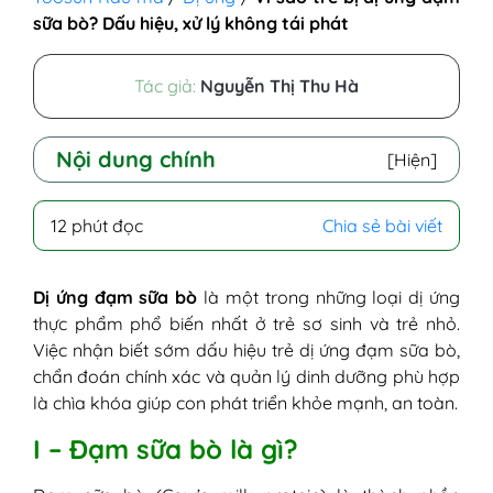
sữa bò? Dấu hiệu, xử lý không tái phát
Tác giả:
Nguyễn Thị Thu Hà
Nội dung chính
[Hiện]
I - Đạm sữa bò là gì?
12 phút đọc
Chia sẻ bài viết
II - Hình ảnh dị ứng đạm sữa bò
III - Dị ứng đạm sữa bò là gì?
IV - Nguyên nhân trẻ bị dị ứng đạm sữa bò
Dị ứng đạm sữa bò
là một trong những loại dị ứng
1. Hệ miễn dịch của trẻ chưa hoàn
thực phẩm phổ biến nhất ở trẻ sơ sinh và trẻ nhỏ.
thiện
Việc nhận biết sớm dấu hiệu trẻ dị ứng đạm sữa bò,
2. Yếu tố di truyền và cơ địa dị ứng
chẩn đoán chính xác và quản lý dinh dưỡng phù hợp
3. Tiếp xúc sớm với sữa bò hoặc sữa
là chìa khóa giúp con phát triển khỏe mạnh, an toàn.
công thức
I – Đạm sữa bò là gì?
4. Mất cân bằng hệ vi sinh đường ruột
V - Biểu hiện dị ứng đạm sữa bò ở trẻ sơ