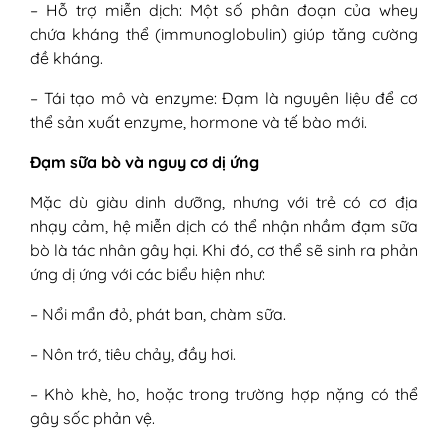
– Hỗ trợ miễn dịch: Một số phân đoạn của whey
2. Test dị ứng đạm sữa bò (xét
chứa kháng thể (immunoglobulin) giúp tăng cường
nghiệm đặc hiệu)
đề kháng.
3. Xét nghiệm hỗ trợ khác
IX - Cách xử lý dị ứng đạm sữa bò
– Tái tạo mô và enzyme: Đạm là nguyên liệu để cơ
1. Ngừng ngay việc sử dụng sữa và
thể sản xuất enzyme, hormone và tế bào mới.
thực phẩm chứa đạm sữa bò
2. Thay thế bằng sữa công thức
Đạm sữa bò và nguy cơ dị ứng
chuyên biệt
Mặc dù giàu dinh dưỡng, nhưng với trẻ có cơ địa
3. Điều chỉnh chế độ ăn uống cho mẹ
nhạy cảm, hệ miễn dịch có thể nhận nhầm đạm sữa
và bé
bò là tác nhân gây hại. Khi đó, cơ thể sẽ sinh ra phản
4. Dùng kem bôi để giảm đỏ, mẩn
ứng dị ứng với các biểu hiện như:
ngứa
5. Sử dụng thuốc khi có chỉ định của
– Nổi mẩn đỏ, phát ban, chàm sữa.
bác sĩ
6. Theo dõi và tái khám định kỳ
– Nôn trớ, tiêu chảy, đầy hơi.
X - Cách chăm sóc và phòng ngừa dị ứng
– Khò khè, ho, hoặc trong trường hợp nặng có thể
đạm sữa bò
gây sốc phản vệ.
1. Theo dõi phản ứng sau khi đổi sữa