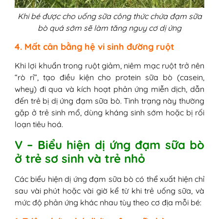
Khi bé được cho uống sữa công thức chứa đạm sữa
bò quá sớm sẽ làm tăng nguy cơ dị ứng
4. Mất cân bằng hệ vi sinh đường ruột
Khi lợi khuẩn trong ruột giảm, niêm mạc ruột trở nên
“rò rỉ”, tạo điều kiện cho protein sữa bò (casein,
whey) đi qua và kích hoạt phản ứng miễn dịch, dẫn
đến trẻ bị dị ứng đạm sữa bò. Tình trạng này thường
gặp ở trẻ sinh mổ, dùng kháng sinh sớm hoặc bị rối
loạn tiêu hoá.
V – Biểu hiện dị ứng đạm sữa bò
ở trẻ sơ sinh và trẻ nhỏ
Các biểu hiện dị ứng đạm sữa bò có thể xuất hiện chỉ
sau vài phút hoặc vài giờ kể từ khi trẻ uống sữa, và
mức độ phản ứng khác nhau tùy theo cơ địa mỗi bé: