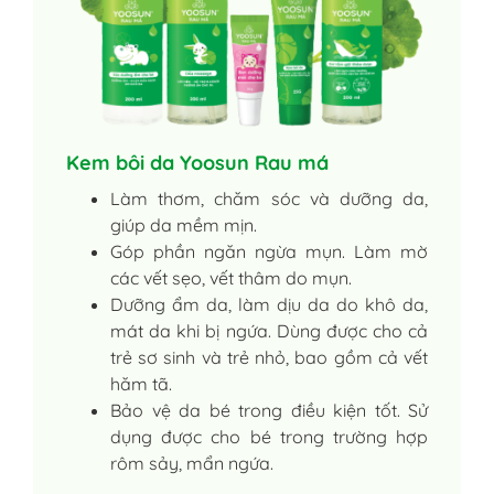
Kem bôi da Yoosun Rau má
Làm thơm, chăm sóc và dưỡng da,
giúp da mềm mịn.
Góp phần ngăn ngừa mụn. Làm mờ
các vết sẹo, vết thâm do mụn.
Dưỡng ẩm da, làm dịu da do khô da,
mát da khi bị ngứa. Dùng được cho cả
trẻ sơ sinh và trẻ nhỏ, bao gồm cả vết
hăm tã.
Bảo vệ da bé trong điều kiện tốt. Sử
dụng được cho bé trong trường hợp
rôm sảy, mẩn ngứa.