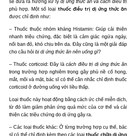
sẽ đưa ra hướng xử lý
dị ứng thức ăn và cách điều trị
thuốc điều trị dị ứng thức ăn
phù hợp. Một số loại
được chỉ định như:
– Thuốc thuộc nhóm kháng Histamin: Giúp cải thiện
nhanh triệu chứng, đặc biệt là cảm giác ngứa ngáy,
nổi ban đỏ, khó chịu trên da. Đây cũng là một giải đáp
cho câu hỏi
bị dị ứng thức ăn nên uống gì
?
– Thuốc corticoid: Đây là
cách điều trị dị ứng thức ăn
trong trường hợp nghiêm trọng gây phù nề cổ họng,
mắt, môi và mặt, bác sĩ có thể cân nhắc chỉ định thuốc
corticoid ở đường uống với liều thấp.
Loại thuốc này hoạt động bằng cách ức chế miễn dịch,
từ đó làm giảm phản ứng quá mức của cơ thể và cải
thiện các triệu chứng do dị ứng gây ra.
– Các loại thuốc khác: Ở từng trường hợp cụ thể, bác
thuốc chữa dị ứng
sĩ có thể chỉ định kèm theo các loại