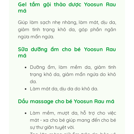
Gel tắm gội thảo dược Yoosun Rau
má
Giúp làm sạch nhẹ nhàng, làm mát, dịu da,
giảm tình trạng khô da, góp phần ngăn
ngừa mẩn ngứa.
Sữa dưỡng ẩm cho bé Yoosun Rau
má
Dưỡng ẩm, làm mềm da, giảm tình
trạng khô da, giảm mẩn ngứa do khô
da.
Làm mát da, dịu da do khô da.
Dầu massage cho bé Yoosun Rau má
Làm mềm, mượt da, hỗ trợ cho việc
mát - xa cho bé giúp mang đến cho bé
sự thư giãn tuyệt vời.