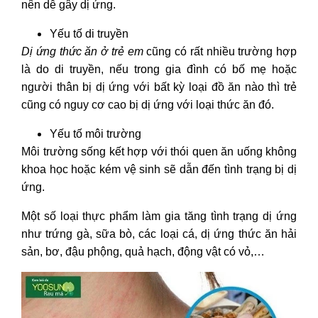
nên dễ gây dị ứng.
Yếu tố di truyền
Dị ứng thức ăn ở trẻ em
cũng có rất nhiều trường hợp
là do di truyền, nếu trong gia đình có bố mẹ hoặc
người thân bị dị ứng với bất kỳ loại đồ ăn nào thì trẻ
cũng có nguy cơ cao bị dị ứng với loại thức ăn đó.
Yếu tố môi trường
Môi trường sống kết hợp với thói quen ăn uống không
khoa học hoặc kém vệ sinh sẽ dẫn đến tình trạng bị dị
ứng.
Một số loại thực phẩm làm gia tăng tình trạng dị ứng
như trứng gà, sữa bò, các loại cá, dị ứng thức ăn hải
sản
, bơ, đậu phộng, quả hạch, động vật có vỏ,…