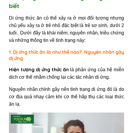
II - Những đối tượng dễ bị dị ứng
biết
thức ăn
1. Dị ứng thức ăn ở trẻ sơ sinh
Dị ứng thức ăn có thể xảy ra ở mọi đối tượng nhưng
2. Dị ứng thức ăn ở trẻ em
chủ yếu xảy ra ở trẻ nhỏ đặc biệt là trẻ sơ sinh, dưới 2
3. Dị ứng thức ăn khi mang thai
tuổi. Dưới đây là khái niệm, nguyên nhân, triệu chứng
III - Dị ứng thức ăn bao lâu thì hết?
và những thông tin về tình trạng này:
IV - Dị ứng thức ăn uống thuốc gì?
1. Dị ứng thức ăn là như thế nào? Nguyên nhân gây
V - Bị dị ứng thức ăn nên làm gì?
dị ứng
Cách chữa dị ứng thức ăn
Hiện tượng dị ứng thức ăn
là phản ứng của hệ miễn
dịch cơ thể nhằm chống lại các tác nhân dị ứng.
Nguyên nhân chính gây nên tình trạng dị ứng đó là do
cơ địa quá nhạy cảm khi cơ thể hấp thụ các loại thức
ăn lạ.