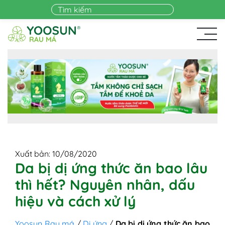
Skip to main content
Xuất bản: 10/08/2020
Da bị dị ứng thức ăn bao lâu
thì hết? Nguyên nhân, dấu
hiệu và cách xử lý
Yoosun Rau má
/
Dị ứng
/
Da bị dị ứng thức ăn bao