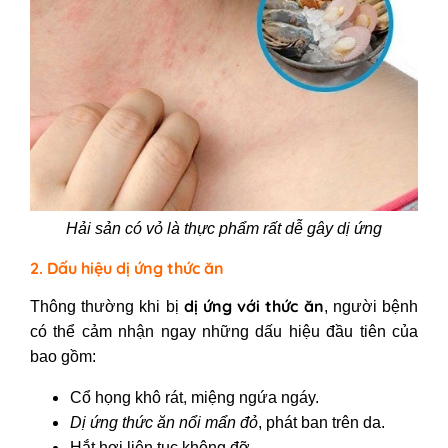
Hải sản có vỏ là thực phẩm rất dễ gây dị ứng
2. Dấu hiệu dị ứng thức ăn
dị ứng với thức ăn
Thông thường khi bị
, người bệnh
có thể cảm nhận ngay những dấu hiệu đầu tiên của
bao gồm:
Cổ họng khô rát, miệng ngứa ngáy.
Dị ứng thức ăn nổi mẩn đỏ
, phát ban trên da.
Hắt hơi liên tục không đỡ.