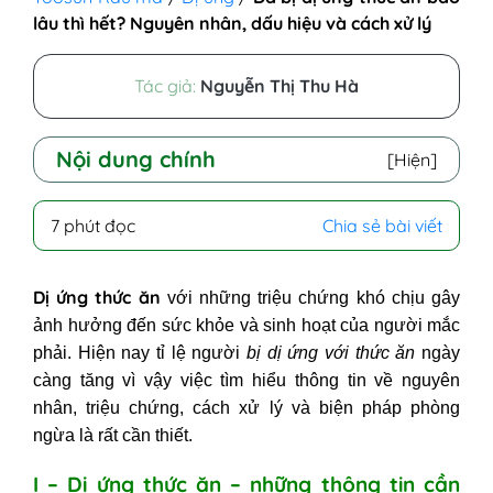
lâu thì hết? Nguyên nhân, dấu hiệu và cách xử lý
Tác giả:
Nguyễn Thị Thu Hà
Nội dung chính
[Hiện]
I - Dị ứng thức ăn – những thông tin
7 phút đọc
Chia sẻ bài viết
cần biết
1. Dị ứng thức ăn là như thế nào?
Dị ứng thức ăn
với những triệu chứng khó chịu gây
Nguyên nhân gây dị ứng
ảnh hưởng đến sức khỏe và sinh hoạt của người mắc
2. Dấu hiệu dị ứng thức ăn
phải. Hiện nay tỉ lệ người
bị dị ứng với thức ăn
ngày
3. Dị ứng thức ăn có nguy hiểm
càng tăng vì vậy việc tìm hiểu thông tin về nguyên
không?
nhân, triệu chứng, cách xử lý và biện pháp phòng
4. Dị ứng thức ăn có được tắm
ngừa là rất cần thiết.
không?
5. Dị ứng thức ăn kiêng gì?
I – Dị ứng thức ăn – những thông tin cần