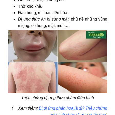
Thở khò khè.
Đau bụng, rối loạn tiêu hóa.
Dị ứng thức ăn bị sưng mặt
, phù nề những vùng
miệng, cổ họng, mặt, môi,…
Triệu chứng dị ứng thực phẩm điển hình
(→ Xem thêm:
Bị dị ứng phấn hoa là gì? Triệu chứng
và cách chữa dị ứng phấn hoa
)