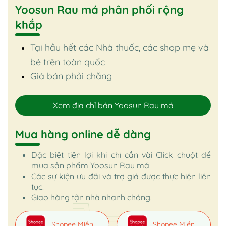
Yoosun Rau má phân phối rộng
khắp
Tại hầu hết các Nhà thuốc, các shop mẹ và
bé trên toàn quốc
Giá bán phải chăng
Xem địa chỉ bán Yoosun Rau má
Mua hàng online dễ dàng
Đặc biệt tiện lợi khi chỉ cần vài Click chuột để
mua sản phẩm Yoosun Rau má
Các sự kiện ưu đãi và trợ giá được thực hiện liên
tục.
Giao hàng tận nhà nhanh chóng.
Shopee Miền
Shopee Miền