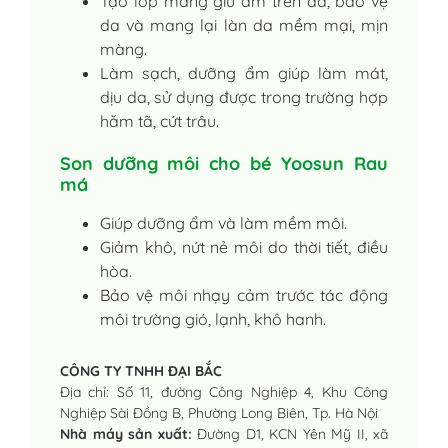
Tạo lớp màng giữ ẩm trên da, bảo vệ
da và mang lại làn da mềm mại, mịn
màng.
Làm sạch, dưỡng ẩm giúp làm mát,
dịu da, sử dụng được trong trường hợp
hăm tã, cứt trâu.
Son dưỡng môi cho bé Yoosun Rau
má
Giúp dưỡng ẩm và làm mềm môi.
Giảm khô, nứt nẻ môi do thời tiết, điều
hòa.
Bảo vệ môi nhạy cảm trước tác động
môi trường gió, lạnh, khô hanh.
CÔNG TY TNHH ĐẠI BẮC
Địa chỉ: Số 11, đường Công Nghiệp 4, Khu Công
Nghiệp Sài Đồng B, Phường Long Biên, Tp. Hà Nội
Nhà máy sản xuất:
Đường D1, KCN Yên Mỹ II, xã