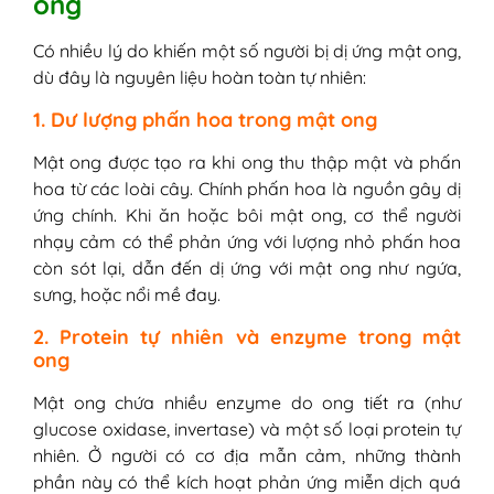
ong
Có nhiều lý do khiến một số người bị dị ứng mật ong,
dù đây là nguyên liệu hoàn toàn tự nhiên:
1. Dư lượng phấn hoa trong mật ong
Mật ong được tạo ra khi ong thu thập mật và phấn
hoa từ các loài cây. Chính phấn hoa là nguồn gây dị
ứng chính. Khi ăn hoặc bôi mật ong, cơ thể người
nhạy cảm có thể phản ứng với lượng nhỏ phấn hoa
còn sót lại, dẫn đến dị ứng với mật ong như ngứa,
sưng, hoặc nổi mề đay.
2. Protein tự nhiên và enzyme trong mật
ong
Mật ong chứa nhiều enzyme do ong tiết ra (như
glucose oxidase, invertase) và một số loại protein tự
nhiên. Ở người có cơ địa mẫn cảm, những thành
phần này có thể kích hoạt phản ứng miễn dịch quá