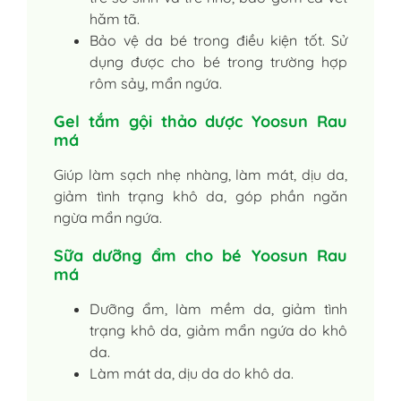
hăm tã.
Bảo vệ da bé trong điều kiện tốt. Sử
dụng được cho bé trong trường hợp
rôm sảy, mẩn ngứa.
Gel tắm gội thảo dược Yoosun Rau
má
Giúp làm sạch nhẹ nhàng, làm mát, dịu da,
giảm tình trạng khô da, góp phần ngăn
ngừa mẩn ngứa.
Sữa dưỡng ẩm cho bé Yoosun Rau
má
Dưỡng ẩm, làm mềm da, giảm tình
trạng khô da, giảm mẩn ngứa do khô
da.
Làm mát da, dịu da do khô da.