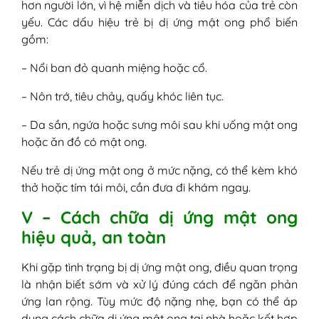
hơn người lớn, vì hệ miễn dịch và tiêu hóa của trẻ còn
yếu. Các dấu hiệu trẻ bị dị ứng mật ong phổ biến
gồm:
– Nổi ban đỏ quanh miệng hoặc cổ.
– Nôn trớ, tiêu chảy, quấy khóc liên tục.
– Da sần, ngứa hoặc sưng môi sau khi uống mật ong
hoặc ăn đồ có mật ong.
Nếu trẻ dị ứng mật ong ở mức nặng, có thể kèm khó
thở hoặc tím tái môi, cần đưa đi khám ngay.
V – Cách chữa dị ứng mật ong
hiệu quả, an toàn
Khi gặp tình trạng bị dị ứng mật ong, điều quan trọng
là nhận biết sớm và xử lý đúng cách để ngăn phản
ứng lan rộng. Tùy mức độ nặng nhẹ, bạn có thể áp
dụng cách chữa dị ứng mật ong tại nhà hoặc kết hợp