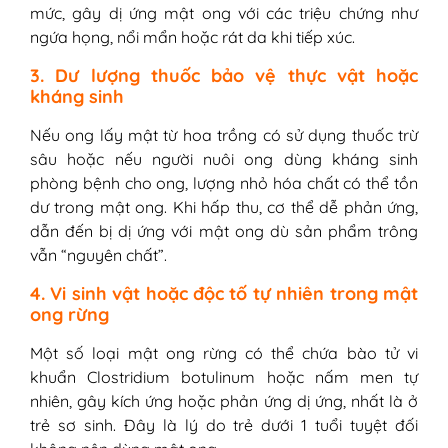
mức, gây dị ứng mật ong với các triệu chứng như
ngứa họng, nổi mẩn hoặc rát da khi tiếp xúc.
3. Dư lượng thuốc bảo vệ thực vật hoặc
kháng sinh
Nếu ong lấy mật từ hoa trồng có sử dụng thuốc trừ
sâu hoặc nếu người nuôi ong dùng kháng sinh
phòng bệnh cho ong, lượng nhỏ hóa chất có thể tồn
dư trong mật ong. Khi hấp thu, cơ thể dễ phản ứng,
dẫn đến bị dị ứng với mật ong dù sản phẩm trông
vẫn “nguyên chất”.
4. Vi sinh vật hoặc độc tố tự nhiên trong mật
ong rừng
Một số loại mật ong rừng có thể chứa bào tử vi
khuẩn Clostridium botulinum hoặc nấm men tự
nhiên, gây kích ứng hoặc phản ứng dị ứng, nhất là ở
trẻ sơ sinh. Đây là lý do trẻ dưới 1 tuổi tuyệt đối