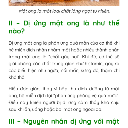
2. Thử phản ứng trước khi sử dụng
Mật ong là một loại chất lỏng ngọt tự nhiên.
3. Không dùng mật ong cho trẻ dưới 1
tuổi
II – Dị ứng mật ong là như thế
4. Sử dụng mật ong đúng liều lượng
nào?
5. Lựa chọn sản phẩm mật ong phù
hợp cơ địa
Dị ứng mật ong là phản ứng quá mẫn của cơ thể khi
6. Kết hợp chăm sóc da hợp lý khi sử
hệ miễn dịch nhận nhầm một hoặc nhiều thành phần
dụng mật ong ngoài da
trong mật ong là “chất gây hại”. Khi đó, cơ thể sẽ
7. Theo dõi phản ứng cơ thể sau khi
giải phóng các chất trung gian như histamin, gây ra
dùng
các biểu hiện như ngứa, nổi mẩn, sưng đỏ, thậm chí
khó thở.
Hiểu đơn giản, thay vì hấp thu dinh dưỡng từ mật
ong, hệ miễn dịch lại “phản ứng phòng vệ quá mức”.
Điều này khiến người bị dị ứng cảm thấy khó chịu
sau khi ăn, uống hoặc bôi mật ong ngoài da.
III – Nguyên nhân dị ứng với mật