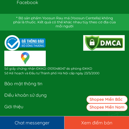
Facebook
* Bộ sản phẩm Yoosun Rau má (Yoosun Centella) không
phải là thuốc. Kết quả có thể khác nhau tùy theo cơ địa của
mỗi người
Số giấy chứng nhận ĐKKD: 0101048047 do phòng ĐKKD
Sở Kế hoạch và Đầu tư Thành phố Hà Nội cấp ngày 23/5/2000
Bảo mật thông tin
Điều khoản sử dụng
Shopee Miền Bắc
Giới thiệu
Shopee Miền Nam
Vận chuyển và giao nhận
Chat messenger
Xem điểm bán