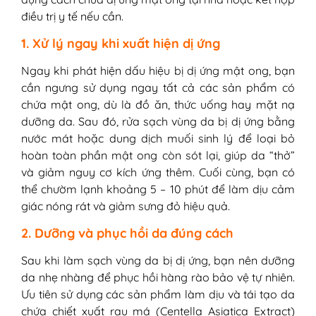
điều trị y tế nếu cần.
1. Xử lý ngay khi xuất hiện dị ứng
Ngay khi phát hiện dấu hiệu bị dị ứng mật ong, bạn
cần ngưng sử dụng ngay tất cả các sản phẩm có
chứa mật ong, dù là đồ ăn, thức uống hay mặt nạ
dưỡng da. Sau đó, rửa sạch vùng da bị dị ứng bằng
nước mát hoặc dung dịch muối sinh lý để loại bỏ
hoàn toàn phần mật ong còn sót lại, giúp da “thở”
và giảm nguy cơ kích ứng thêm. Cuối cùng, bạn có
thể chườm lạnh khoảng 5 – 10 phút để làm dịu cảm
giác nóng rát và giảm sưng đỏ hiệu quả.
2. Dưỡng và phục hồi da đúng cách
Sau khi làm sạch vùng da bị dị ứng, bạn nên dưỡng
da nhẹ nhàng để phục hồi hàng rào bảo vệ tự nhiên.
Ưu tiên sử dụng các sản phẩm làm dịu và tái tạo da
chứa chiết xuất rau má (Centella Asiatica Extract)