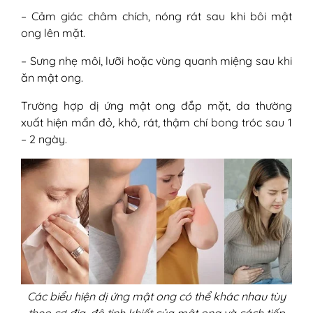
– Cảm giác châm chích, nóng rát sau khi bôi mật
ong lên mặt.
– Sưng nhẹ môi, lưỡi hoặc vùng quanh miệng sau khi
ăn mật ong.
Trường hợp dị ứng mật ong đắp mặt, da thường
xuất hiện mẩn đỏ, khô, rát, thậm chí bong tróc sau 1
– 2 ngày.
Các biểu hiện dị ứng mật ong có thể khác nhau tùy