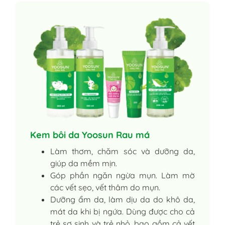
Kem bôi da Yoosun Rau má
Làm thơm, chăm sóc và dưỡng da,
giúp da mềm mịn.
Góp phần ngăn ngừa mụn. Làm mờ
các vết sẹo, vết thâm do mụn.
Dưỡng ẩm da, làm dịu da do khô da,
mát da khi bị ngứa. Dùng được cho cả
trẻ sơ sinh và trẻ nhỏ, bao gồm cả vết