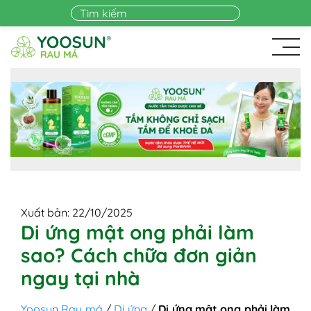
Skip to main content
Xuất bản: 22/10/2025
Di ứng mật ong phải làm
sao? Cách chữa đơn giản
ngay tại nhà
Yoosun Rau má
/
Dị ứng
/
Di ứng mật ong phải làm