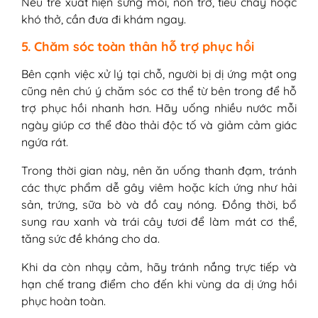
Nếu trẻ xuất hiện sưng môi, nôn trớ, tiêu chảy hoặc
khó thở, cần đưa đi khám ngay.
5. Chăm sóc toàn thân hỗ trợ phục hồi
Bên cạnh việc xử lý tại chỗ, người bị dị ứng mật ong
cũng nên chú ý chăm sóc cơ thể từ bên trong để hỗ
trợ phục hồi nhanh hơn. Hãy uống nhiều nước mỗi
ngày giúp cơ thể đào thải độc tố và giảm cảm giác
ngứa rát.
Trong thời gian này, nên ăn uống thanh đạm, tránh
các thực phẩm dễ gây viêm hoặc kích ứng như hải
sản, trứng, sữa bò và đồ cay nóng. Đồng thời, bổ
sung rau xanh và trái cây tươi để làm mát cơ thể,
tăng sức đề kháng cho da.
Khi da còn nhạy cảm, hãy tránh nắng trực tiếp và
hạn chế trang điểm cho đến khi vùng da dị ứng hồi
phục hoàn toàn.