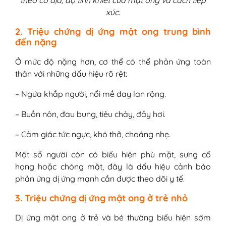
theo cơ địa, độ tinh khiết của mật ong và cách tiếp
xúc.
2. Triệu chứng dị ứng mật ong trung bình
đến nặng
Ở mức độ nặng hơn, cơ thể có thể phản ứng toàn
thân với những dấu hiệu rõ rệt:
– Ngứa khắp người, nổi mề đay lan rộng.
– Buồn nôn, đau bụng, tiêu chảy, đầy hơi.
– Cảm giác tức ngực, khó thở, choáng nhẹ.
Một số người còn có biểu hiện phù mặt, sưng cổ
họng hoặc chóng mặt, đây là dấu hiệu cảnh báo
phản ứng dị ứng mạnh cần được theo dõi y tế.
3. Triệu chứng dị ứng mật ong ở trẻ nhỏ
Dị ứng mật ong ở trẻ và bé thường biểu hiện sớm