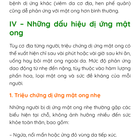
bệnh dị ứng khác (viêm da cơ địa, hen phế quản)
cũng dễ phản ứng với mật ong hơn bình thường.
IV – Những dấu hiệu dị ứng mật
ong
Tùy cơ địa từng người, triệu chứng dị ứng mật ong có
thể xuất hiện chỉ sau vài phút hoặc vài giờ sau khi ăn,
uống hay bôi mật ong ngoài da. Mức độ phản ứng
dao động từ nhẹ đến nặng, tùy thuộc vào hàm lượng
phấn hoa, loại mật ong và sức đề kháng của mỗi
người.
1. Triệu chứng dị ứng mật ong nhẹ
Những người bị dị ứng mật ong nhẹ thường gặp các
biểu hiện tại chỗ, không ảnh hưởng nhiều đến sức
khỏe toàn thân, bao gồm:
– Ngứa, nổi mẩn hoặc ửng đỏ vùng da tiếp xúc.