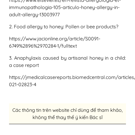
immunopathologia-105-articulo-honey-allergy-in-
adult-allergy-13003977
2. Food allergy to honey: Pollen or bee products?
https://www.jacionline.org/article/S0091-
6749%2896%2970284-1/fulltext
3. Anaphylaxis caused by artisanal honey in a child:
a case report
https://jmedicalcasereports.biomedcentral.com/articles
021-02823-4
Các thông tin trên website chỉ dùng để tham khảo,
không thể thay thế ý kiến Bác sĩ