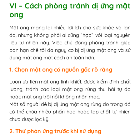
VI – Cách phòng tránh dị ứng mật
ong
Mật ong mang lại nhiều lợi ích cho sức khỏe và làn
da, nhưng không phải ai cũng “hợp” với loại nguyên
liệu tự nhiên này. Việc chủ động phòng tránh giúp
bạn hạn chế tối đa nguy cơ bị dị ứng mật ong và sử
dụng mật ong một cách an toàn hơn.
1. Chọn mật ong có nguồn gốc rõ ràng
Luôn ưu tiên mật ong tinh khiết, được kiểm định chất
lượng, tránh các loại mật ong rừng thu hái tự do
hoặc mật ong trôi nổi không nhãn mác.
Một số người dễ bị dị ứng mật ong rừng do trong đó
có thể chứa nhiều phấn hoa hoặc tạp chất tự nhiên
chưa được lọc kỹ.
2. Thử phản ứng trước khi sử dụng