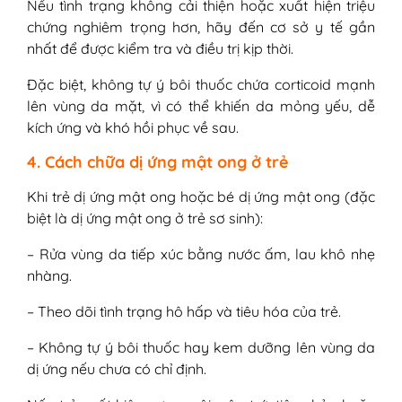
Nếu tình trạng không cải thiện hoặc xuất hiện triệu
chứng nghiêm trọng hơn, hãy đến cơ sở y tế gần
nhất để được kiểm tra và điều trị kịp thời.
Đặc biệt, không tự ý bôi thuốc chứa corticoid mạnh
lên vùng da mặt, vì có thể khiến da mỏng yếu, dễ
kích ứng và khó hồi phục về sau.
4. Cách chữa dị ứng mật ong ở trẻ
Khi trẻ dị ứng mật ong hoặc bé dị ứng mật ong (đặc
biệt là dị ứng mật ong ở trẻ sơ sinh):
– Rửa vùng da tiếp xúc bằng nước ấm, lau khô nhẹ
nhàng.
– Theo dõi tình trạng hô hấp và tiêu hóa của trẻ.
– Không tự ý bôi thuốc hay kem dưỡng lên vùng da
dị ứng nếu chưa có chỉ định.