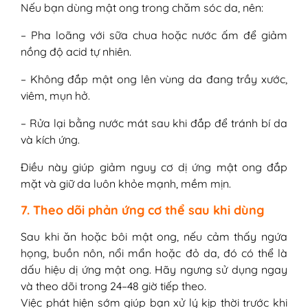
Nếu bạn dùng mật ong trong chăm sóc da, nên:
– Pha loãng với sữa chua hoặc nước ấm để giảm
nồng độ acid tự nhiên.
– Không đắp mật ong lên vùng da đang trầy xước,
viêm, mụn hở.
– Rửa lại bằng nước mát sau khi đắp để tránh bí da
và kích ứng.
Điều này giúp giảm nguy cơ dị ứng mật ong đắp
mặt và giữ da luôn khỏe mạnh, mềm mịn.
7. Theo dõi phản ứng cơ thể sau khi dùng
Sau khi ăn hoặc bôi mật ong, nếu cảm thấy ngứa
họng, buồn nôn, nổi mẩn hoặc đỏ da, đó có thể là
dấu hiệu dị ứng mật ong. Hãy ngưng sử dụng ngay
và theo dõi trong 24–48 giờ tiếp theo.
Việc phát hiện sớm giúp bạn xử lý kịp thời trước khi