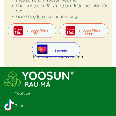
mua sản phẩm Yoosun Rau má
Các sự kiện ưu đãi và trợ giá được thực hiện liên
tục.
Giao hàng tận nhà nhanh chóng.
Shopee Miền
Shopee Miền
Bắc
Nam
Lazada
Kênh Mall Yoosun Rau má
Youtube
Tiktok