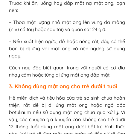
Trước khi ăn, uống hay đắp mặt nạ mật ong, bạn
nên:
– Thoa một lượng nhỏ mật ong lên vùng da mỏng
(như cổ tay hoặc sau tai) và quan sát 24 giờ.
– Nếu xuất hiện ngứa, đỏ hoặc nóng rát, đây có thể
bạn bị dị ứng với mật ong và nên ngưng sử dụng
ngay.
Cách này đặc biệt quan trọng với người có cơ địa
nhạy cảm hoặc từng dị ứng mật ong đắp mặt.
3. Không dùng mật ong cho trẻ dưới 1 tuổi
Hệ miễn dịch và tiêu hóa của trẻ sơ sinh chưa hoàn
thiện, rất dễ bị dị ứng mật ong hoặc ngộ độc
botulinum nếu sử dụng mật ong chưa qua xử lý. Vì
vậy, các chuyên gia khuyến cáo không cho trẻ dưới
12 tháng tuổi dùng mật ong dưới bất kỳ hình thức
nào. Với trẻ dị ứng mật ong hoặc có tiền sử dị ứng