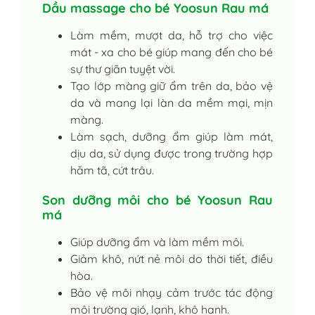
Dầu massage cho bé Yoosun Rau má
Làm mềm, mượt da, hỗ trợ cho việc
mát - xa cho bé giúp mang đến cho bé
sự thư giãn tuyệt vời.
Tạo lớp màng giữ ẩm trên da, bảo vệ
da và mang lại làn da mềm mại, mịn
màng.
Làm sạch, dưỡng ẩm giúp làm mát,
dịu da, sử dụng được trong trường hợp
hăm tã, cứt trâu.
Son dưỡng môi cho bé Yoosun Rau
má
Giúp dưỡng ẩm và làm mềm môi.
Giảm khô, nứt nẻ môi do thời tiết, điều
hòa.
Bảo vệ môi nhạy cảm trước tác động
môi trường gió, lạnh, khô hanh.