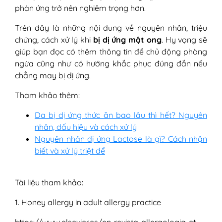
phản ứng trở nên nghiêm trọng hơn.
Trên đây là những nội dung về nguyên nhân, triệu
chứng, cách xử lý khi
bị dị ứng mật ong
. Hy vọng sẽ
giúp bạn đọc có thêm thông tin để chủ động phòng
ngừa cũng như có hướng khắc phục đúng đắn nếu
chẳng may bị dị ứng.
Tham khảo thêm:
Da bị dị ứng thức ăn bao lâu thì hết? Nguyên
nhân, dấu hiệu và cách xử lý
Nguyên nhân dị ứng Lactose là gì? Cách nhận
biết và xử lý triệt để
Tài liệu tham khảo:
1. Honey allergy in adult allergy practice
https://www.elsevier.es/en-revista-allergologia-et-