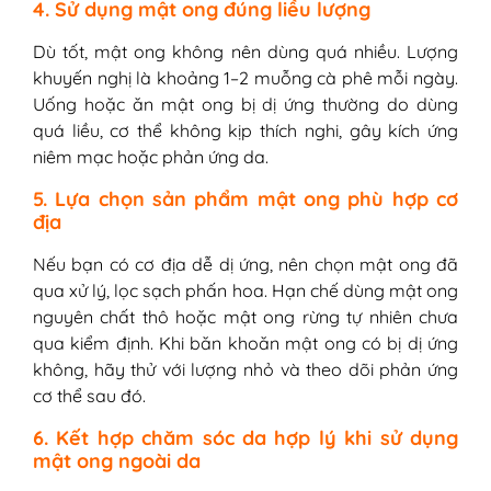
4. Sử dụng mật ong đúng liều lượng
Dù tốt, mật ong không nên dùng quá nhiều. Lượng
khuyến nghị là khoảng 1–2 muỗng cà phê mỗi ngày.
Uống hoặc ăn mật ong bị dị ứng thường do dùng
quá liều, cơ thể không kịp thích nghi, gây kích ứng
niêm mạc hoặc phản ứng da.
5. Lựa chọn sản phẩm mật ong phù hợp cơ
địa
Nếu bạn có cơ địa dễ dị ứng, nên chọn mật ong đã
qua xử lý, lọc sạch phấn hoa. Hạn chế dùng mật ong
nguyên chất thô hoặc mật ong rừng tự nhiên chưa
qua kiểm định. Khi băn khoăn mật ong có bị dị ứng
không, hãy thử với lượng nhỏ và theo dõi phản ứng
cơ thể sau đó.
6. Kết hợp chăm sóc da hợp lý khi sử dụng
mật ong ngoài da