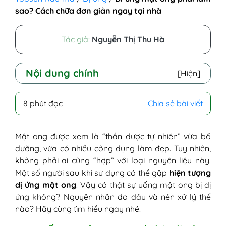
sao? Cách chữa đơn giản ngay tại nhà
Tác giả:
Nguyễn Thị Thu Hà
Nội dung chính
[Hiện]
I - Uống mật ong có bị dị ứng không?
8 phút đọc
Chia sẻ bài viết
II - Dị ứng mật ong là như thế nào?
III - Nguyên nhân dị ứng với mật ong
1. Dư lượng phấn hoa trong mật ong
Mật ong được xem là “thần dược tự nhiên” vừa bổ
2. Protein tự nhiên và enzyme trong
dưỡng, vừa có nhiều công dụng làm đẹp. Tuy nhiên,
mật ong
không phải ai cũng “hợp” với loại nguyên liệu này.
3. Dư lượng thuốc bảo vệ thực vật
Một số người sau khi sử dụng có thể gặp
hiện tượng
hoặc kháng sinh
dị ứng mật ong
. Vậy có thật sự uống mật ong bị dị
4. Vi sinh vật hoặc độc tố tự nhiên
ứng không? Nguyên nhân do đâu và nên xử lý thế
trong mật ong rừng
nào? Hãy cùng tìm hiểu ngay nhé!
5. Cơ địa dị ứng hoặc hệ miễn dịch